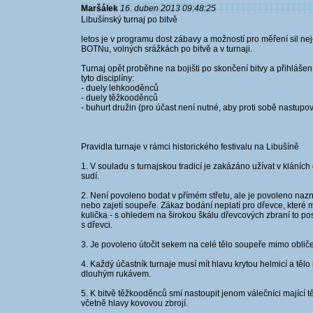
Maršálek
16. duben 2013 09:48:25
Libušínský turnaj po bitvě
letos je v programu dost zábavy a možností pro měření sil nej
BOTNu, volných srážkách po bitvě a v turnaji.
Turnaj opět proběhne na bojišti po skončení bitvy a přihlášen
tyto disciplíny:
- duely lehkooděnců
- duely těžkooděnců
- buhurt družin (pro účast není nutné, aby proti sobě nastupo
Pravidla turnaje v rámci historického festivalu na Libušíně
1. V souladu s turnajskou tradicí je zakázáno užívat v kláníc
sudí.
2. Není povoleno bodat v přímém střetu, ale je povoleno naz
nebo zajetí soupeře. Zákaz bodání neplatí pro dřevce, které 
kulička - s ohledem na širokou škálu dřevcových zbraní to po
s dřevci.
3. Je povoleno útočit sekem na celé tělo soupeře mimo oblič
4. Každý účastník turnaje musí mít hlavu krytou helmicí a těl
dlouhým rukávem.
5. K bitvě těžkooděnců smí nastoupit jenom válečníci mající tě
včetně hlavy kovovou zbrojí.