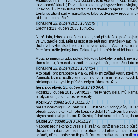
Vikingové brali jen vlajky a všechny jsou vrácené. Kopí nikdo 
to v pohodě kluci :) Pavel Hora si tam byl i vyzvednout vlajku
Jinak co já vím tak tuhle tradici nastartovali chlapci z ČK tak tři
Lonbi se ztratil sud v maršálkově táboře, dva roky předtím něk
atd... co k tomu říci?
richardrg
23. duben 2013 15:22:49
Siegfried(23. duben 2013 10:46:51) :
Např. toto, letos si k našemu stolu, pod přístřešek, poté co jsm
ve 14. táboře cizí. Měli tu drzost se ptát mojí manželky jak jim
drobných výhružkách jeden ztřízlivější odtáhl. A ráno jsem zjis
čechách určitě jediný kus. Pokud bych ho někde viděl budu s
A vážně míněná rada, pokud kdokoliv kdykoliv přijde k mým
doma budu já muset zakročit tak, abych měl jistotu, že si do 
richardrg
23. duben 2013 15:24:54
A to platí i pro praporky a vlajky, nějak mi začíná vadit, když 
Zajímalo by mě, jestli vikingové a slovani mají také ve svých t
překvapení, aby si to příště s celým táborem užily...
hora z ocelovic
23. duben 2013 16:06:47
Kozlík(23. duben 2013 09:49:13) : Ne ty hroty dělal můj kam
5.lety.Jmenuje se Jaroslav Veselý.
Kozlík
23. duben 2013 16:12:38
hora z ocelovic(23. duben 2013 18:06:47) : Dobrý, díky. Já j
objednávce několika hrotů kopí, co dělal P. Nádvorník a nechal j
abych nedostal po hubě :D Každopádně snad toho šmejda n
Galder
23. duben 2013 16:31:29
Naopak pro někoho z veselejší stránky: když jsme cca o půl čtv
dřevěnou naběračkui. je mírně ohořelá od ohně a možná barv
sháněl, ať mi napíše na fb profil Jan Mudruňka, nebo mail
mu