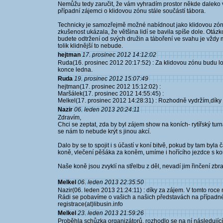
Nemůžu tedy zaručit, že vám vyhradím prostor někde daleko
případní zájemci o klidovou zónu stále součástí tábora.
Technicky je samozřejmě možné nabídnout jako klidovou zónu 
zkušenost ukázala, že většina lidí se bavila spíše dole. Otáz
budete odtržení od svých družin a táboření ve svahu je vždy 
tolik klidnější to nebude.
hejtman
17. prosinec 2012 14:12:02
Ruda(16. prosinec 2012 20:17:52) : Za klidovou zónu budu lobo
konce ledna.
Ruda
19. prosinec 2012 15:07:49
hejtman(17. prosinec 2012 15:12:02) :
Maršálek(17. prosinec 2012 14:55:45) :
Melkel(17. prosinec 2012 14:28:31) : Rozhodně vydržím,dík
Nazir
06. leden 2013 20:24:11
Zdravím,
Chci se zeptat, zda by byl zájem show na koních- rytířský turn
se nám to nebude krýt s jinou akcí.
Dalo by se to spojit i s účastí v koní bitvě, pokud by tam by
koně, vlečení pěšáka za koněm, umíme i hořícího jezdce s ko
Naše koně jsou zvyklí na střelbu z děl, nevadí jim řinčení zbran
Melkel
06. leden 2013 22:35:50
Nazir(06. leden 2013 21:24:11) : díky za zájem. V tomto r
Rádi se pobavíme o vašich a našich představách na případné 
registrace(at)libusin.info
Melkel
23. leden 2013 21:59:26
Proběhla schůzka organizátorů, rozhodlo se na ní následující