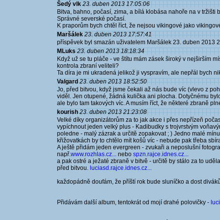
Šedý vlk
23. duben 2013 17:05:06
Bitva, bahno, počasí, zima, a bílá klobása nahoře na v tržišti b
Správné severské počasí.
K praporům bych chtěl říct, že nejsou vikingové jako vikingové
Maršálek
23. duben 2013 17:57:41
příspěvek byl smazán uživatelem Maršálek 23. duben 2013 
MLuks
23. duben 2013 18:18:34
Když už se tu pláče - ve štítu mám zásek široký v nejširším 
kontrola zbraní veliteli?
Ta díra je mi ukradená jelikož ji vyspravím, ale nepřál bych 
Valgard
23. duben 2013 18:52:50
Jo, před bitvou, když jsme čekali až nás bude víc (vlevo z p
viděl. Jen otupené, žádná kulička ani plocha. Dotyčnému bylo n
ale bylo tam takových víc. A musím říct, že některé zbraně pln
kourish
23. duben 2013 21:23:08
Velké díky organizátorům za to jak akce i přes nepřízeň počasí
vypíchnout jeden velký plus - Kadibudky s trojvrstvým voňav
poledne - malý zázrak a určitě zopakovat ; ) Jedno malé mín
křižovatkách by to chtělo mít košů víc - nebude pak třeba sbí
A ještě přidám jeden evergreen - zvukaři a neposlušní fotograf
např.
www.rozhlas.cz...
nebo
spzn.rajce.idnes.cz...
a pak ostré a ježaté zbraně v bitvě - určitě by stálo za to ud
před bitvou.
luciasd.rajce.idnes.cz...
každopádně doufám, že příští rok bude sluníčko a dost diváků
Přidávám další album, tentokrát od mojí drahé polovičky -
luc