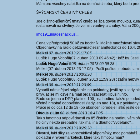
Mám pro všechny nabídku na domácí chleba, který budu prod
ŠVÝCARSKÝ ČERSTVÝ CHLÉB
Jde o žitno-pšeničný tmavý chléb se špaldovou moukou, kulat
rozlamovali na čtvrtiny. Je velmi trvanlivý a chutný. Váha 200
img191.imageshack.us...
Cena v předprodeji 50 kč za bochník. Možné množstevní slev
Objednávky na radio.ge(zavinac)seznam(tecka)cz do 16.4. 
Melkel
07. duben 2013 21:17:05
Luděk Hugo Vobořil(07. duben 2013 09:46:42) : kéž by. Jestli 
Luděk Hugo Vobořil
08. duben 2013 09:59:28
Melkel(07. duben 2013 23:17:05) : Pošli poštou, nebudu tam.:
Melkel
08. duben 2013 10:03:30
Luděk Hugo Vobořil(08. duben 2013 11:59:28) : zatím nebyly t
Melkel
08. duben 2013 11:20:09
Vypadli nám nějací brigádníci na pokladny, jestli by si tedy 
bitvy, ať se mi ozve na mail organizace(at) libusin.info.
Bude se jedna o DPP, platíme 100,- na hodinu, takže po odečt
včetně hmotné odpovědnosti (tedy jen nad 18), a z pokladny se 
Práce je od cca 12 do 18 (po ukončení prodeje lístků ještě d
Divous z Lún
08. duben 2013 18:47:05
Tak s hmotnou odpovědností za 85 čistého na hodinu vám přej
holčiny někdo přepadne, tak mají na dlouhot "vyděláno"...
Melkel
08. duben 2013 19:29:38
Divousi, fakt díky za konstruktivní připomínky, moc pomáháš.
pokladní v hypermarketech, které taky hmotku mají?