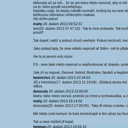
děkovaly až za roh... že se ani letos nikdo neozval, aby si m
na to: letos prostě nezveřejňuju.
Nabídku orgů, že kdyby odmítli novináři, možná by na mne zb
béčkovou náhradou céčkovýho cvakala.
Ale držím palce!
mahy
20. duben 2013 09:52:31
iwo(20. duben 2013 07:47:10) : Tak to mne pobavilo. Tak buď 
prosit?
Tak dojeď, nafoť a pokud chceš uveřejni. Pokud nechceš, nec
Jako plakat tady, že mne někdo neprosil ať fotím-- mě to přijd
Ale to je jenom můj názor.
P.S.- mne také nikdo neprosil a nepřemlouval ať dojedu- prot
Jste zlí vy orgové, členové Jednot, Bratrstev, Spolků a ilegá
heinrichvs
20. duben 2013 10:34:03
Jiří z Holohlav(17. duben 2013 21:19:09) : Zůstává doma má 
vítěze.
donovaly
20. duben 2013 15:00:05
Mahy- tebe nikdo nezval, protože jsi zmrd a rychlokvaška, a zas
mahy
20. duben 2013 16:14:02
donovaly(20. duben 2013 17:00:05) : Taky tě miluju ocásku:-)
Mě nikdo zvát nemusí- to byla ironie(najdi si ten výraz na Goo
Tak a zase můžeš jít hajat.
hejtman
20. duben 2013 19:59:33