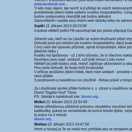
Všichni FB pozitivní šermíři, jsou tímto zváni na oficiální FB 
www.facebook.com...
Ti kdo mají zájem, tak nechť si jí přidají do svých sledovanýc
prohlédnete jídelní lístek našeho nového hospodského. Ceny 
budou vystavovány okamžitě jak budou aktuální.
Samozřejmě i nadále jsou hlavní web stránky bitvy na adres
Supík!
11. březen 2013 20:23:09
A pokud někteří jedlící FB opovrhují tak pro jistotu připojuji D
Zdravím vás, kteří se na Libušín se svými družinami přijet chy
Dohodli jsme pro letošní rok nového hospodského, který bude 
Ceny nám dal opravdu příznivé, oproti hospodským, které jsme
jídelním lístku )
Kvalitu má špičkovou - už z toho důvodu, že si všechno naklád
Novinkou jsou např. snídaně, což jistě mnozí z nás ocení.
Někteří jej jistě budou znát, neboť zajišťuje občerstvení a st
Pivo jsme dohodli, že bude točit Krušovické.
V příloze posíláme jídelní lístek, který nám sestavil - prosíme
mezi přáteli.
S pozdravem a naviděnou na Libušíně - třebas právě v hospo
Za Libušínský spolek přátel historie o. s. zdraví a úspěšnou 
David "Dagfari Hrut" Tůma
PS: Jídelák k nahlédnutí zde:
libusin.org...
Melkel
21. březen 2013 22:54:09
Máme přihlášenou přibližně polovinu obvyklého množství lidí
kadibudky, pokud se nenahlásíte do konce tohoto týdne, nejs
to práce na 3 minuty.
libusin.org...
Wothan
22. březen 2013 14:47:56
Hmm a hloupý je že se nedá moc pohlídat aby se dostalom jen 