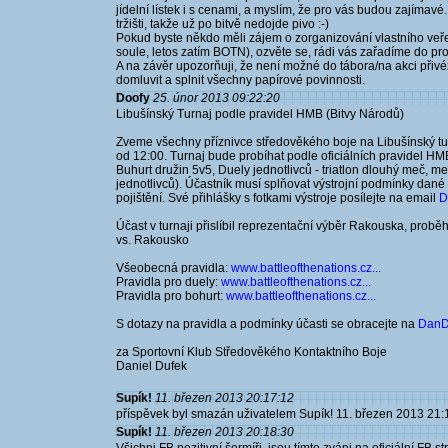
jídelní lístek i s cenami, a myslím, že pro vás budou zajímavé.
tržišti, takže už po bitvě nedojde pivo :-)
Pokud byste někdo měli zájem o zorganizování vlastního veře
soule, letos zatím BOTN), ozvěte se, rádi vás zařadíme do pr
A na závěr upozorňuji, že není možné do tábora/na akci přivé
domluvit a splnit všechny papírové povinnosti.
Doofy
25. únor 2013 09:22:20
Libušínský Turnaj podle pravidel HMB (Bitvy Národů)
Zveme všechny příznivce středověkého boje na Libušínský tur
od 12:00. Turnaj bude probíhat podle oficiálních pravidel HMB
Buhurt družin 5v5, Duely jednotlivců - triatlon dlouhý meč, meč
jednotlivců). Účastník musí splňovat výstrojní podmínky dané p
pojištění. Své přihlášky s fotkami výstroje posílejte na email
D
Účast v turnaji přislíbil reprezentační výběr Rakouska, prob
vs. Rakousko
Všeobecná pravidla:
www.battleofthenations.cz...
Pravidla pro duely:
www.battleofthenations.cz...
Pravidla pro bohurt:
www.battleofthenations.cz...
S dotazy na pravidla a podmínky účasti se obracejte na
DanD
za Sportovní Klub Středověkého Kontaktního Boje
Daniel Dufek
Supík!
11. březen 2013 20:17:12
příspěvek byl smazán uživatelem Supík! 11. březen 2013 21:
Supík!
11. březen 2013 20:18:30