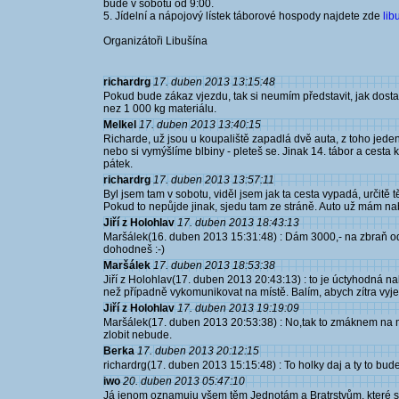
bude v sobotu od 9:00.
5. Jídelní a nápojový lístek táborové hospody najdete zde
lib
Organizátoři Libušína
richardrg
17. duben 2013 13:15:48
Pokud bude zákaz vjezdu, tak si neumím představit, jak dosta
nez 1 000 kg materiálu.
Melkel
17. duben 2013 13:40:15
Richarde, už jsou u koupaliště zapadlá dvě auta, z toho jeden 
nebo si vymýšlíme blbiny - pleteš se. Jinak 14. tábor a cesta
pátek.
richardrg
17. duben 2013 13:57:11
Byl jsem tam v sobotu, viděl jsem jak ta cesta vypadá, určitě t
Pokud to nepůjde jinak, sjedu tam ze stráně. Auto už mám nab
Jiří z Holohlav
17. duben 2013 18:43:13
Maršálek(16. duben 2013 15:31:48) : Dám 3000,- na zbraň od
dohodneš :-)
Maršálek
17. duben 2013 18:53:38
Jiří z Holohlav(17. duben 2013 20:43:13) : to je úctyhodná nab
než případně vykomunikovat na místě. Balím, abych zítra vyjel
Jiří z Holohlav
17. duben 2013 19:19:09
Maršálek(17. duben 2013 20:53:38) : No,tak to zmáknem na mí
zlobit nebude.
Berka
17. duben 2013 20:12:15
richardrg(17. duben 2013 15:15:48) : To holky daj a ty to budeš
iwo
20. duben 2013 05:47:10
Já jenom oznamuju všem těm Jednotám a Bratrstvům, které si o