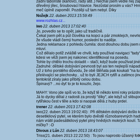
zadní tábořiště (karlovci, řády atd..) Nechal jsem vedle něj 
dřevěný jílec, šroubovací hlavice. Nezůstal prosím u vás? 
meč úplně zapoměl. Později už tam nebyl. Díky
Nožejk
22. duben 2013 15:59:49
www.rozhlas.cz...
iwo
22. duben 2013 17:02:40
Jo, povedlo se to opět, jako už tradičně.
Čekal jsem pět a půl člověka na kopci a pár zmoklejch, nevrlej
že všude vládl černý humor, poslední to naděje.
Jedna reklamace z pohledu čumila: dost dlouhou dobu jsem ne
mluví.
Což dělalo potíž zvláště ve chvíli, kdy používal navigaci "tad
kdesi ve věži jsem jej nakonec identifikoval na posedu.
Tohle by chtělo trochu doladit -- stačí, když bude používat jiné
Zadruhé: dětské dobývání pevnosti byl asi ten nejlepší nápad, 
Už z toho porstého důvodu, že obě štěňata pak koukali "na tu 
přelévající se plechovky... už to byli JEJICH rytíři a zatímco 
tentokrát zíraly jako přibitý celou dobu.
Špinavý? ...no dyť to je to kouzlo, žejo.
MAHY: Vono jde spíš vo to, že když tě někdo krmí roky prázdným
Já to dycky dělal z radosti za prostý "díky", ale když už slibuj
rytířskou čest v těle a kdo si naopak dělá z huby prdel.
trener
22. duben 2013 17:42:08
iwo(22. duben 2013 19:02:40) : Při dětském dobývání došlo 
desetikilový pytel, ve kterém bylo dvěstě různobarevných hadr
nám vrátil padesátikilový pytel plný hnědých mokrých koulí. 
míčky? :-D
Divous z Lún
22. duben 2013 18:43:07
Triss(21. duben 2013 22:22:50) : To jsou naprosto úžasný fot