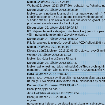
Melkel
22. březen 2013 15:28:04
Wothan(22. březen 2013 15:47:56) : bohužel ne. Pokud se ne
Divous z Lún
22. březen 2013 20:06:30
Melkele, sorry, nedá mi to a musím ti managersky poradit :-). P
Libušín posledních 15 let, a snadno kvalifikovaně odhadneš, 
si hodně stresu :-) Na oficiální tabulku přihlášek se vykašli, 
proč se nebylo kde vykadit a čím topit ;-)
Divous z Lún
22. březen 2013 20:08:33
P.S: Nejsem teoretik - stejným způsobem, který jsem ti popsa
výši mnoha milionů dolarů a vždycky to klaplo ;-)
Divous z Lún
22. březen 2013 20:16:32
P.S: Jo, a pokud to rozpočet dovolí, tak si VŽDY přidej 20% nav
Melkel
24. březen 2013 00:00:07
Divous z Lún(22. březen 2013 21:06:30) : stav se, vysvětlím ti,
Wothan
24. březen 2013 06:41:03
Melkel: jasně, já ti to ošéfuju z Říma :-)
Divous z Lún
28. březen 2013 18:27:11
Melkel: asi to nestihnu, tak snad na bitvě :-) Třeba bych mohl
manager? - udělám vám na bitvu BC,TIP, PDCA a nastavím KPI
Boza
28. březen 2013 19:04:32
Hmm, PDCA cyklus zjevně Libušín má, OLA s obcí asi taky, KP
už jen ty SLA a zlepšit MOS včetně MOR. Neuškodila by certif
Divous z Lún
28. březen 2013 19:30:37
Boza: ježíš, ty jsi od nás! :-D
Jiří z Holohlav
28. březen 2013 20:12:54
Boza(28. březen 2013 20:04:32) :
e ,,ééé
nerozumím ani slovo .... ve vlastní zemi ...kam ten svět spěje..