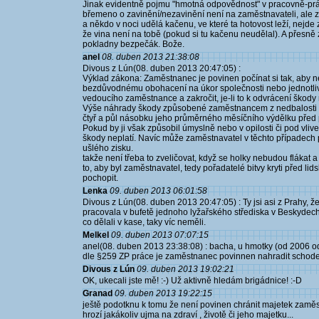
Jinak evidentně pojmu "hmotná odpovědnost" v pracovně-práv
břemeno o zavinění/nezavinění není na zaměstnavateli, ale 
a někdo v noci udělá kačenu, ve které ta hotovost leží, nejde 
že vina není na tobě (pokud si tu kačenu neudělal). A přesně
pokladny bezpečák. Bože.
anel
08. duben 2013 21:38:08
Divous z Lún(08. duben 2013 20:47:05) :
Výklad zákona: Zaměstnanec je povinen počínat si tak, aby 
bezdůvodnému obohacení na úkor společnosti nebo jednotlivce
vedoucího zaměstnance a zakročit, je-li to k odvrácení škody
Výše náhrady škody způsobené zaměstnancem z nedbalosti (t
čtyř a půl násobku jeho průměrného měsíčního výdělku před 
Pokud by ji však způsobil úmyslně nebo v opilosti či pod vli
škody neplatí. Navíc může zaměstnavatel v těchto případech p
ušlého zisku.
takže není třeba to zveličovat, když se holky nebudou flákat a c
to, aby byl zaměstnavatel, tedy pořadatelé bitvy kryti před lid
pochopit.
Lenka
09. duben 2013 06:01:58
Divous z Lún(08. duben 2013 20:47:05) : Ty jsi asi z Prahy, ž
pracovala v bufetě jednoho lyžařského střediska v Beskydec
co dělali v kase, taky víc neměli.
Melkel
09. duben 2013 07:07:15
anel(08. duben 2013 23:38:08) : bacha, u hmotky (od 2006 
dle §259 ZP práce je zaměstnanec povinnen nahradit schodek
Divous z Lún
09. duben 2013 19:02:21
OK, ukecali jste mě! :-) Už aktivně hledám brigádnice! :-D
Granad
09. duben 2013 19:22:15
ještě podotknu k tomu že není povinen chránit majetek zamě
hrozí jakákoliv ujma na zdraví , životě či jeho majetku...