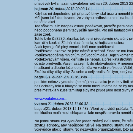
příspěvek byl smazán uživatelem hejtman 20. duben 2013 2
hejtman
20. duben 2013 20:03:14
Když se mi dopoledne, při přípravě bitvy, stal úraz a nemohl j
Měl jsem totiž domluveno, že zahynu hrdinskou smrtí na hra
na téhle akci.
Teď však musím naopak osudu poděkovat, protože jsem celou b
něco podobného jsem tady ještě neviděl. Pro mě fantastický 
zase zpět.
Tohle bylo &#8230; zkrátka, takhle si představuju skutečný pr
kam dřív koukat. Žádná hluchá místa, strhující atmosféra.
A tak bych, ještě plný emocí, chtěl moc poděkovat.
Poděkovat Lazarovi za jeho námět a scénář. Snad se mu kone
Poděkovat oběma mnichům, průvodcům děje. Jejich komentová
Poděkovat vám všem, kteří jste se nebáli, a přes katastrofální 
co jste předvedli. Vaše nasazení bylo obdivuhodné. A nejenom 
hradbami a dlouho ležel do půli těla ve vodě v příkopu. Vidě
Zkrátka díky, díky, díky. Za sebe a celý realisační tým, který n
bagtru
21. duben 2013 10:13:48
posílám odkaz z youtube (ne můj) na zacatku je videt v linii
bez ochrany tela a hlavyco se mota mezi liniema ne ze by nec
pres metrak a v kuse tam litaji sipy me prijde jako dost divny n
www.youtube.com...
vvenca
21. duben 2013 11:00:32
bagtru(21. duben 2013 12:13:48) : Vloni byla vidět práčata. 
ten klučina motá mezi chlapama, kde nespíš opravdu neměl c
Na jednu stranu byl vyloučen jeden známý kvůli tomu, že měl
zbytku jednotky, aby nepůsobil rušivě. Na druhou stranu nev
vojevůdce útočící strany. No nezávidím organizátorům, toto