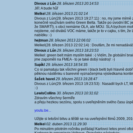
Divous z Lún
28. březen 2013 20:14:53
Jiří: A bude hůř
Melkel
28. březen 2013 21:02:14
Divous z Lún(28. březen 2013 19:27:11) : no, my jsme mírně 
konečně využívám svého Green Belta. Takže po úvodní BC j
že SMART!), s obcí nemáme OLA, ale MOU. SLA bychom mohli 
nejdeme, od diváků VOC máme, takže je to v cajku, s tím, že
nabídku :-)
hejtman
28. březen 2013 22:06:02
Melkel(28. březen 2013 22:02:14) : Doufám, že mi nenadáváš
Divous z Lún
29. březen 2013 18:23:53
Melkel: green belt mám myslím také :-) Vidím, že globální br
jme zapoměli na FMEA - to je také dobý nástroj! :-)
Supík!
29. březen 2013 18:54:35
Co si pamatuju tak všichni green i black belti byli hlavně do
pěknou nástěnku s barevně vyznačenýma výsledkama konti
šašek havel
29. březen 2013 19:28:47
Divous z Lún(29. březen 2013 19:23:53) : Nasadil bych LT
:-)
LewisCollins
30. březen 2013 10:31:02
Zdravím všechny šermíře
a přeju hezkou sezónu, spolu s uveřejněním svého času úsp
youtu.be...
Užijte si letošní bitvu a těště se na uveřejnění filmů 2009, 201
Melkel
02. duben 2013 11:29:30
Po minulém pilotním ročníku pořádají Karlovci letos první ofic