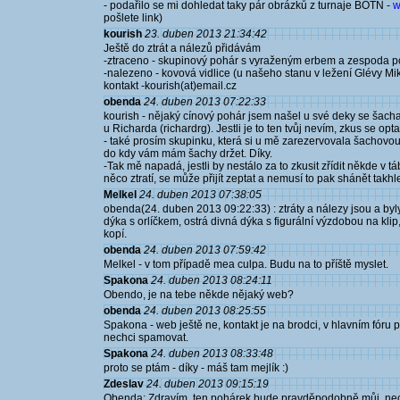
- podařilo se mi dohledat taky pár obrázků z turnaje BOTN -
w
pošlete link)
kourish
23. duben 2013 21:34:42
Ještě do ztrát a nálezů přidávám
-ztraceno - skupinový pohár s vyraženým erbem a zespoda p
-nalezeno - kovová vidlice (u našeho stanu v ležení Glévy Mi
kontakt -kourish(at)email.cz
obenda
24. duben 2013 07:22:33
kourish - nějaký cínový pohár jsem našel u své deky se šachama
u Richarda (richardrg). Jestli je to ten tvůj nevím, zkus se opt
- také prosím skupinku, která si u mě zarezervovala šachovou
do kdy vám mám šachy držet. Díky.
-Tak mě napadá, jestli by nestálo za to zkusit zřídit někde v 
něco ztratí, se může přijít zeptat a nemusí to pak shánět takhl
Melkel
24. duben 2013 07:38:05
obenda(24. duben 2013 09:22:33) : ztráty a nálezy jsou a byly 
dýka s orlíčkem, ostrá divná dýka s figurální výzdobou na kl
kopí.
obenda
24. duben 2013 07:59:42
Melkel - v tom případě mea culpa. Budu na to příště myslet.
Spakona
24. duben 2013 08:24:11
Obendo, je na tebe někde nějaký web?
obenda
24. duben 2013 08:25:55
Spakona - web ještě ne, kontakt je na brodci, v hlavním fóru
nechci spamovat.
Spakona
24. duben 2013 08:33:48
proto se ptám - díky - máš tam mejlík :)
Zdeslav
24. duben 2013 09:15:19
Obenda: Zdravím, ten pohárek bude pravděpodobně můj, necha