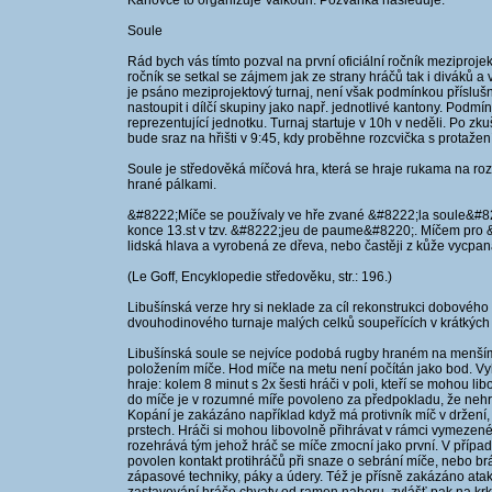
Karlovce to organizuje Valkoun. Pozvánka následuje:
Soule
Rád bych vás tímto pozval na první oficiální ročník meziproje
ročník se setkal se zájmem jak ze strany hráčů tak i diváků a vě
je psáno meziprojektový turnaj, není však podmínkou příslu
nastoupit i dílčí skupiny jako např. jednotlivé kantony. Podm
reprezentující jednotku. Turnaj startuje v 10h v neděli. Po zku
bude sraz na hřišti v 9:45, kdy proběhne rozcvička s protaž
Soule je středověká míčová hra, která se hraje rukama na 
hrané pálkami.
&#8222;Míče se používaly ve hře zvané &#8222;la soule&#82
konce 13.st v tzv. &#8222;jeu de paume&#8220;. Míčem pro &
lidská hlava a vyrobená ze dřeva, nebo častěji z kůže vycp
(Le Goff, Encyklopedie středověku, str.: 196.)
Libušínská verze hry si neklade za cíl rekonstrukci dobovéh
dvouhodinového turnaje malých celků soupeřících v krátkých
Libušínská soule se nejvíce podobá rugby hraném na menším 
položením míče. Hod míče na metu není počítán jako bod. V
hraje: kolem 8 minut s 2x šesti hráči v poli, kteří se mohou l
do míče je v rozumné míře povoleno za předpokladu, že nehro
Kopání je zakázáno například když má protivník míč v držení,
prstech. Hráči si mohou libovolně přihrávat v rámci vymezen
rozehrává tým jehož hráč se míče zmocní jako první. V případ
povolen kontakt protihráčů při snaze o sebrání míče, nebo 
zápasové techniky, páky a údery. Též je přísně zakázáno atak