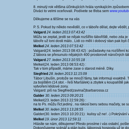
8. minulý rok většina účinkujících hrála vynikajícím způsobem.
Diváci to velmi oceňovali. Podívete se třeba sem
www.youtube
Děkujeme a těšíme se na vás
P. S. Pokud by někdo nevěděl, co v táboře dělat, dejte vědět,
Valgard
24. leden 2013 07:43:42
Můžu se zeptat, jestli se nějak rozšířilo tábořiště, nebo zda j
táboře už loni dosti málo.. Lidi co měli i dobový stan pak byli
Melkel
24. leden 2013 07:53:42
Valgard(24. leden 2013 08:43:42) : požadavky na rozšíření ko
Z tábora se přesunulo nějakých 400 prostorově náročných tábo
Valgard
27. leden 2013 10:55:18
Melkel(24. leden 2013 08:53:42) :
Tak v tom případě, máme zase o starost méně. Díky.
Siegfried
28. leden 2013 11:15:09
Tábor Libušín, protože se množí fámy, tak informuji exaktně.
za bojištěm (14.stol. - řeší Maršálek) a zbytek u koupaliště j
vytvoření klidové zony.
Valgard: piš na Siegfried(zavinač)barbarossa.cz
Galder
30. leden 2013 09:20:21
Melkel(23. leden 2013 22:59:26) :
na to Ps. můžu říct jediný.. na rákosí beru sebou mačety, se 
Melkel
30. leden 2013 13:28:55
Galder(30. leden 2013 10:20:21) : kulisy už ne! .-) Pokrýván
Melkel
19. únor 2013 12:59:11
Hlásíte se nám, děkujeme! Přesto prosíme i vás ostatní, pošl
Dokončujeme scénář a plán kulis, táborová hospoda už je doj