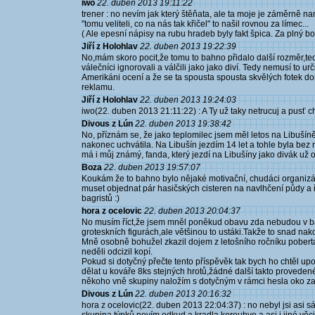
iwo
22. duben 2013 19:11:22
trener : no nevím jak který štěňata, ale ta moje je záměrně n
"tomu veliteli, co na nás tak křičel" to našil rovnou za límec...
( Ale epesní nápisy na rubu hradeb byly fakt špica. Za plný bot
Jiří z Holohlav
22. duben 2013 19:22:39
No,mám skoro pocit,že tomu to bahno přidalo další rozměr,te
válečníci ignorovali a válčili jako jako diví. Tedy nemusí to urč
Amerikáni ocení a že se ta spousta spousta skvělých fotek d
reklamu.
Jiří z Holohlav
22. duben 2013 19:24:03
iwo(22. duben 2013 21:11:22) : A Ty už taky netrucuj a pusť ch
Divous z Lún
22. duben 2013 19:38:42
No, příznám se, že jako teplomilec jsem měl letos na Libušín
nakonec uchvátila. Na Libušín jezdím 14 let a tohle byla bez 
má i můj známý, fanda, který jezdí na Libušíny jako divák už od
Boza
22. duben 2013 19:57:07
Koukám že to bahno bylo nějaké motivační, chudáci organizáto
muset objednat pár hasičských cisteren na navlhčení půdy a ř
bagristů :)
hora z ocelovic
22. duben 2013 20:04:37
No musím říct,že jsem mněl poněkud obavu zda nebudou v ba
groteskních figurách,ale většinou to ustáki.Takže to snad n
Mně osobně bohužel zkazil dojem z letošního ročníku poberta
neděli odcizil kopí.
Pokud si dotyčný přečte tento příspěvěk tak bych ho chtěl up
dělat u kováře 8ks stejných hrotů,žádné další takto provede
někoho vně skupiny naložím s dotyčným v rámci hesla oko za
Divous z Lún
22. duben 2013 20:16:32
hora z ocelovic(22. duben 2013 22:04:37) : no nebyl jsi asi sá