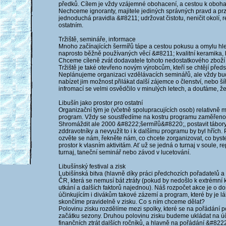
předků. Cílem je vždy vzájemné obohacení, a cestou k oboha
Nechceme ignoranty, majitele jediných správných pravd a przni
jednoduchá pravidla &#8211; udržovat čistotu, neničit okolí,
ostatním.
Tržiště, semináře, informace
Mnoho začínajících šermířů tápe a cestou pokusu a omylu hle
naprosto běžně používaných věcí &#8211; kvalitní keramika,
Chceme cíleně zvát dodavatele tohoto nedostatkového zboží a
Tržiště je také otevřeno novým výrobcům, kteří se chtějí předs
Neplánujeme organizaci vzdělávacích seminářů, ale vždy bu
nabízet jim možnost přilákat další zájemce o členství, nebo 
infromací se velmi osvědčilo v minulých letech, a doufáme,
Libušín jako prostor pro ostatní
Organizační tým je (včetně spolupracujících osob) relativně ma
program. Vždy se soustředíme na kostru programu zaměřeno
Shromáždit ale 2000 &#8222;šermířů&#8220;, postavit tábory, 
zddravotníky a nevyužít to i k dalšímu programu by byl hří
ozvěte se nám, řekněte nám, co chcete zorganizovat, co byst
prostor k vlasním aktivitám. Ať už se jedná o turnaj v soule, r
turnaj, taneční seminář nebo závod v lucetování.
Libušínský festival a zisk
Lubišínská bitva (hlavně díky práci předchozích pořadatelů a d
ČR, která se nemusí bát ztráty (pokud by nedošlo k extrémní
utkání a dalších faktorů najednou). Náš rozpočet akce je o d
účinkujícím i divákům takové zázemí a program, které by je lá
skončíme pravidelně v zisku. Co s ním chceme dělat?
Polovinu zisku rozdělíme mezi spolky, které se na pořádání po
začátku sezony. Druhou polovinu zisku budeme ukládat na úč
finančních ztrát dalších ročníků, a hlavně na pořádání &#82