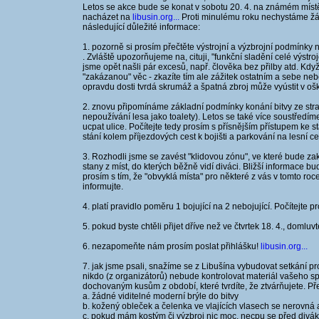
Letos se akce bude se konat v sobotu 20. 4. na známém mís
nacházet na
libusin.org...
Proti minulému roku nechystáme žá
následující důležité informace:
1. pozorně si prosím přečtěte výstrojní a výzbrojní podmínky
. Zvláště upozorňujeme na, cituji, "funkční sladění celé výstro
jsme opět našli pár excesů, např. člověka bez přilby atd. Kdy
"zakázanou" věc - zkazíte tím ale zážitek ostatním a sebe ne
opravdu dosti tvrdá skrumáž a špatná zbroj může vyústit v ošk
2. znovu připomínáme základní podmínky konání bitvy ze stra
nepoužívání lesa jako toalety). Letos se také více soustředí
ucpat ulice. Počítejte tedy prosím s přísnějším přístupem ke
stání kolem příjezdových cest k bojišti a parkování na lesní ce
3. Rozhodli jsme se zavést "klidovou zónu", ve které bude z
stany z míst, do kterých běžně vidí diváci. Bližší informace b
prosím s tím, že "obvyklá místa" pro některé z vás v tomto 
informujte.
4. platí pravidlo poměru 1 bojující na 2 nebojující. Počítejte p
5. pokud byste chtěli přijet dříve než ve čtvrtek 18. 4., domlu
6. nezapomeňte nám prosím poslat přihlášku!
libusin.org...
7. jak jsme psali, snažíme se z Libušína vybudovat setkání p
nikdo (z organizátorů) nebude kontrolovat materiál vašeho s
dochovaným kusům z období, které tvrdíte, že ztvárňujete. Př
a. žádné viditelné moderní brýle do bitvy
b. kožený obleček a čelenka ve vlajících vlasech se nerovná
c. pokud mám kostým či výzbroj nic moc, necpu se před divá