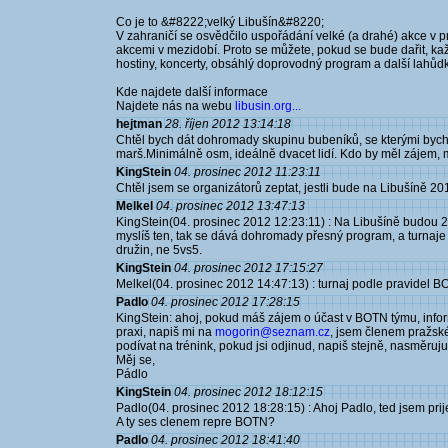
Co je to &#8222;velký Libušín&#8220;
V zahraničí se osvědčilo uspořádání velké (a drahé) akce v 
akcemi v mezidobí. Proto se můžete, pokud se bude dařit, každ
hostiny, koncerty, obsáhlý doprovodný program a další lahůdk
Kde najdete další informace
Najdete nás na webu
libusin.org...
hejtman
28. říjen 2012 13:14:18
Chtěl bych dát dohromady skupinu bubeníků, se kterými bych
marš.Minimálně osm, ideálně dvacet lidí. Kdo by měl zájem, m
KingStein
04. prosinec 2012 11:23:11
Chtěl jsem se organizátorů zeptat, jestli bude na Libušíně 20
Melkel
04. prosinec 2012 13:47:13
KingStein(04. prosinec 2012 12:23:11) : Na Libušíně budou 2 z
myslíš ten, tak se dává dohromady přesný program, a turnaje p
družin, ne 5vs5.
KingStein
04. prosinec 2012 17:15:27
Melkel(04. prosinec 2012 14:47:13) : turnaj podle pravidel B
Padlo
04. prosinec 2012 17:28:15
KingStein: ahoj, pokud máš zájem o účast v BOTN týmu, infor
praxi, napiš mi na
mogorin@seznam.cz
, jsem členem pražské 
podívat na trénink, pokud jsi odjinud, napiš stejně, nasměruju
Měj se,
Pádlo
KingStein
04. prosinec 2012 18:12:15
Padlo(04. prosinec 2012 18:28:15) : Ahoj Padlo, ted jsem prij
A ty ses clenem repre BOTN?
Padlo
04. prosinec 2012 18:41:40