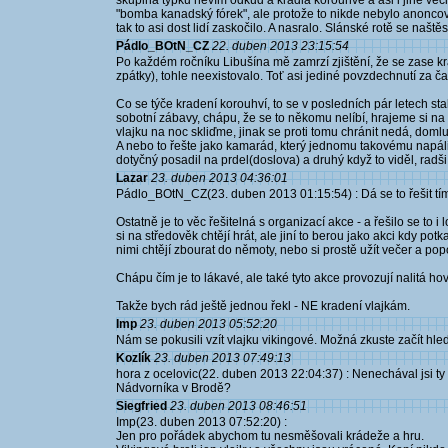
skupina týpků nevím odkud a kradla korouhve a asi i jiné věci
"bomba kanadský fórek", ale protože to nikde nebylo anoncova
tak to asi dost lidí zaskočilo. A nasralo. Slánské rotě se naštěst
Pádlo_BOtN_CZ
22. duben 2013 23:15:54
Po každém ročníku Libušína mě zamrzí zjištění, že se zase krad
zpátky), tohle neexistovalo. Toť asi jediné povzdechnutí za č
Co se týče kradení korouhví, to se v posledních pár letech st
sobotní zábavy, chápu, že se to někomu nelíbí, hrajeme si na 
vlajku na noc skliďme, jinak se proti tomu chránit nedá, do
A nebo to řešte jako kamarád, který jednomu takovému napá
dotyčný posadil na prdel(doslova) a druhý když to viděl, radši
Lazar
23. duben 2013 04:36:01
Pádlo_BOtN_CZ(23. duben 2013 01:15:54) : Dá se to řešit tím 
Ostatně je to věc řešitelná s organizací akce - a řešilo se to i 
si na středověk chtějí hrát, ale jiní to berou jako akci kdy potk
nimi chtějí zbourat do němoty, nebo si prostě užít večer a pop
Chápu čím je to lákavé, ale také tyto akce provozují nalitá h
Takže bych rád ještě jednou řekl - NE kradení vlajkám.
Imp
23. duben 2013 05:52:20
Nám se pokusili vzít vlajku vikingové. Možná zkuste začít hle
Kozlík
23. duben 2013 07:49:13
hora z ocelovic(22. duben 2013 22:04:37) : Nenechával jsi t
Nádvorníka v Brodě?
Siegfried
23. duben 2013 08:46:51
Imp(23. duben 2013 07:52:20) :
Jen pro pořádek abychom tu nesměšovali krádeže a hru.