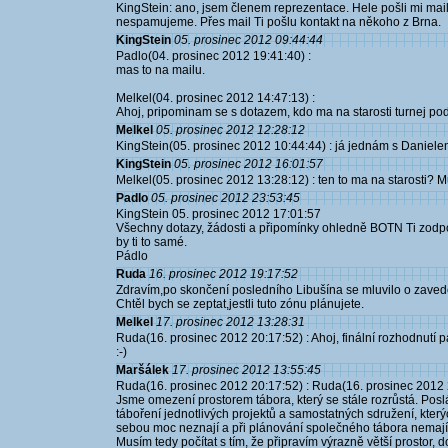
KingStein: ano, jsem členem reprezentace. Hele pošli mi mai
nespamujeme. Přes mail Ti pošlu kontakt na někoho z Brna.
KingStein
05. prosinec 2012 09:44:44
Padlo(04. prosinec 2012 19:41:40) :
mas to na mailu.
Melkel(04. prosinec 2012 14:47:13) :
Ahoj, pripominam se s dotazem, kdo ma na starosti turnej po
Melkel
05. prosinec 2012 12:28:12
KingStein(05. prosinec 2012 10:44:44) : já jednám s Daniel
KingStein
05. prosinec 2012 16:01:57
Melkel(05. prosinec 2012 13:28:12) : ten to ma na starosti? M
Padlo
05. prosinec 2012 23:53:45
KingStein 05. prosinec 2012 17:01:57
Všechny dotazy, žádosti a připomínky ohledně BOTN Ti zodpov
by ti to samé.
Pádlo
Ruda
16. prosinec 2012 19:17:52
Zdravím,po skončení posledního Libušína se mluvilo o zaveden
Chtěl bych se zeptat,jestli tuto zónu plánujete.
Melkel
17. prosinec 2012 13:28:31
Ruda(16. prosinec 2012 20:17:52) : Ahoj, finální rozhodnutí
:-)
Maršálek
17. prosinec 2012 13:55:45
Ruda(16. prosinec 2012 20:17:52) : Ruda(16. prosinec 2012 20
Jsme omezení prostorem tábora, který se stále rozrůstá. Pos
táboření jednotlivých projektů a samostatných sdružení, který
sebou moc neznají a při plánování společného tábora nemají 
Musím tedy počítat s tím, že připravím výrazně větší prostor, 