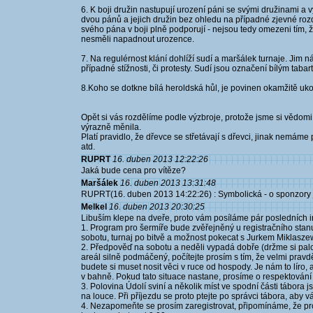
6. K boji družin nastupují urození páni se svými družinami a
dvou pánů a jejich družin bez ohledu na případné zjevné rozd
svého pána v boji plně podporují - nejsou tedy omezeni tím, 
nesměli napadnout urozence.
7. Na regulérnost klání dohlíží sudí a maršálek turnaje. Jim
případné stížnosti, či protesty. Sudí jsou označení bílým taba
8.Koho se dotkne bílá heroldská hůl, je povinen okamžitě ukonč
Opět si vás rozdělíme podle výzbroje, protože jsme si vědom
výrazně měnila.
Platí pravidlo, že dřevce se střetávají s dřevci, jinak nemáme 
atd.
RUPRT
16. duben 2013 12:22:26
Jaká bude cena pro vítěze?
Maršálek
16. duben 2013 13:31:48
RUPRT(16. duben 2013 14:22:26) : Symbolická - o sponzory je 
Melkel
16. duben 2013 20:30:25
Libuším klepe na dveře, proto vám posíláme pár posledních i
1. Program pro šermíře bude zvěřejněný u registračního stan
sobotu, turnaj po bitvě a možnost pokecat s Jurkem Miklasz
2. Předpověď na sobotu a neděli vypadá dobře (držme si palce)
areál silně podmáčený, počítejte prosím s tím, že velmi pra
budete si muset nosit věci v ruce od hospody. Je nám to líro,
v bahně. Pokud tato situace nastane, prosíme o respektování
3. Polovina Údolí sviní a několik míst ve spodní části tábora j
na louce. Při příjezdu se proto ptejte po správci tábora, aby v
4. Nezapomeňte se prosím zaregistrovat, připomínáme, že pro 