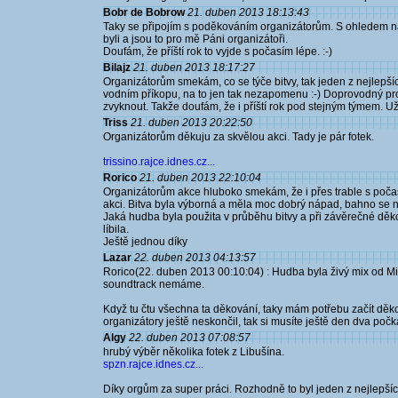
Bobr de Bobrow
21. duben 2013 18:13:43
Taky se připojím s poděkováním organizátorům. S ohledem na
byli a jsou to pro mě Páni organizátoři.
Doufám, že příští rok to vyjde s počasím lépe. :-)
Bilajz
21. duben 2013 18:17:27
Organizátorům smekám, co se týče bitvy, tak jeden z nejlepšíc
vodním příkopu, na to jen tak nezapomenu :-) Doprovodný pr
zvyknout. Takže doufám, že i příští rok pod stejným týmem. Užil
Triss
21. duben 2013 20:22:50
Organizátorům děkuju za skvělou akci. Tady je pár fotek.
trissino.rajce.idnes.cz...
Rorico
21. duben 2013 22:10:04
Organizátorům akce hluboko smekám, že i přes trable s počas
akci. Bitva byla výborná a měla moc dobrý nápad, bahno se 
Jaká hudba byla použita v průběhu bitvy a při závěrečné děko
líbila.
Ještě jednou díky
Lazar
22. duben 2013 04:13:57
Rorico(22. duben 2013 00:10:04) : Hudba byla živý mix od Mir
soundtrack nemáme.
Když tu čtu všechna ta děkování, taky mám potřebu začít děko
organizátory ještě neskončil, tak si musíte ještě den dva počka
Algy
22. duben 2013 07:08:57
hrubý výběr několika fotek z Libušína.
spzn.rajce.idnes.cz...
Díky orgům za super práci. Rozhodně to byl jeden z nejlepšíc