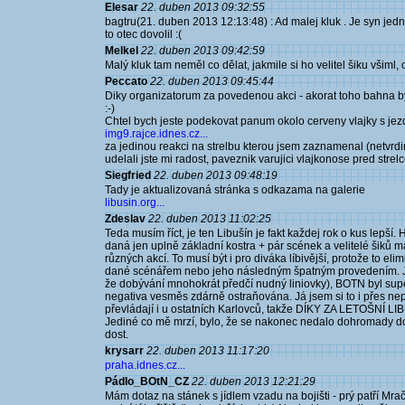
Elesar
22. duben 2013 09:32:55
bagtru(21. duben 2013 12:13:48) : Ad malej kluk . Je syn jedn
to otec dovolil :(
Melkel
22. duben 2013 09:42:59
Malý kluk tam neměl co dělat, jakmile si ho velitel šiku všiml,
Peccato
22. duben 2013 09:45:44
Diky organizatorum za povedenou akci - akorat toho bahna by
:-)
Chtel bych jeste podekovat panum okolo cerveny vlajky s jez
img9.rajce.idnes.cz...
za jedinou reakci na strelbu kterou jsem zaznamenal (netvrdim
udelali jste mi radost, paveznik varujici vlajkonose pred strelc
Siegfried
22. duben 2013 09:48:19
Tady je aktualizovaná stránka s odkazama na galerie
libusin.org...
Zdeslav
22. duben 2013 11:02:25
Teda musím říct, je ten Libušín je fakt každej rok o kus lepší.
daná jen uplně základní kostra + pár scének a velitelé šiků m
různých akcí. To musí být i pro diváka líbivější, protože to el
dané scénářem nebo jeho následným špatným provedením. Ji
že dobývání mnohokrát předčí nudný liniovky), BOTN byl supe
negativa vesměs zdárně ostraňována. Já jsem si to i přes nepř
převládají i u ostatních Karlovců, takže DÍKY ZA LETOŠNÍ LI
Jediné co mě mrzí, bylo, že se nakonec nedalo dohromady dost
dost.
krysarr
22. duben 2013 11:17:20
praha.idnes.cz...
Pádlo_BOtN_CZ
22. duben 2013 12:21:29
Mám dotaz na stánek s jídlem vzadu na bojišti - prý patří Mra