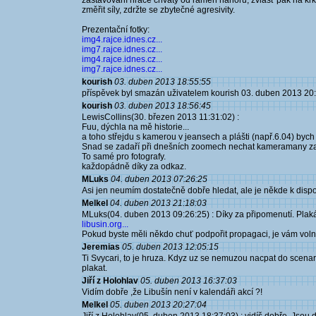
zastavování hráče chvaty od ramen nahoru, zvlášť pak na krk 
změřit síly, zdržte se zbytečné agresivity.
Prezentační fotky:
img4.rajce.idnes.cz...
img7.rajce.idnes.cz...
img4.rajce.idnes.cz...
img7.rajce.idnes.cz...
kourish
03. duben 2013 18:55:55
příspěvek byl smazán uživatelem kourish 03. duben 2013 20
kourish
03. duben 2013 18:56:45
LewisCollins(30. březen 2013 11:31:02) :
Fuu, dýchla na mě historie...
a toho střejdu s kamerou v jeansech a plášti (např.6.04) bych s
Snad se zadaří při dnešních zoomech nechat kameramany z
To samé pro fotografy.
každopádně díky za odkaz.
MLuks
04. duben 2013 07:26:25
Asi jen neumím dostatečně dobře hledat, ale je někde k dispoz
Melkel
04. duben 2013 21:18:03
MLuks(04. duben 2013 09:26:25) : Díky za připomenutí. Plakát
libusin.org...
Pokud byste měli někdo chuť podpořit propagaci, je vám volně
Jeremias
05. duben 2013 12:05:15
Ti Svycari, to je hruza. Kdyz uz se nemuzou nacpat do scenare 
plakat.
Jiří z Holohlav
05. duben 2013 16:37:03
Vidím dobře ,že Libušín není v kalendáři akcí ?!
Melkel
05. duben 2013 20:27:04