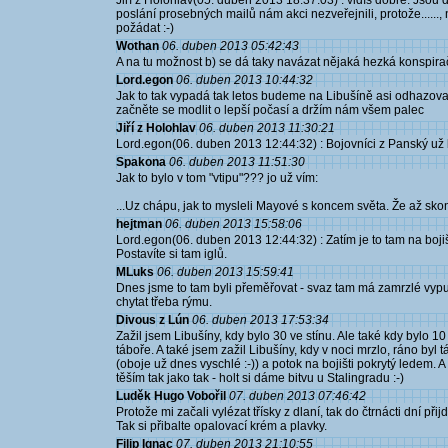
Jiří z Holohlav(05. duben 2013 18:37:03) : vidíš dobře. Jsou d
poslání prosebných mailů nám akci nezveřejnili, protože.....
požádat :-)
Wothan
06. duben 2013 05:42:43
A na tu možnost b) se dá taky navázat nějaká hezká konspiračn
Lord.egon
06. duben 2013 10:44:32
Jak to tak vypadá tak letos budeme na Libušíně asi odhazovat
začněte se modlit o lepší počasí a držím nám všem palec
Jiří z Holohlav
06. duben 2013 11:30:21
Lord.egon(06. duben 2013 12:44:32) : Bojovníci z Panský už bu
Spakona
06. duben 2013 11:51:30
Jak to bylo v tom "vtipu"??? jo už vím:
...Uz chápu, jak to mysleli Mayové s koncem světa. Že až skon
hejtman
06. duben 2013 15:58:06
Lord.egon(06. duben 2013 12:44:32) : Zatím je to tam na bojišt
Postavíte si tam iglů.
MLuks
06. duben 2013 15:59:41
Dnes jsme to tam byli přeměřovat - svaz tam má zamrzlé vyp
chytat třeba rýmu.
Divous z Lún
06. duben 2013 17:53:34
Zažil jsem Libušíny, kdy bylo 30 ve stínu. Ale také kdy bylo 1
táboře. A také jsem zažil Libušíny, kdy v noci mrzlo, ráno byl 
(oboje už dnes vyschlé :-)) a potok na bojišti pokrytý ledem. 
těším tak jako tak - holt si dáme bitvu u Stalingradu :-)
Luděk Hugo Vobořil
07. duben 2013 07:46:42
Protože mi začali vylézat třísky z dlaní, tak do čtrnácti dní při
Tak si přibalte opalovací krém a plavky.
Filip Ignac
07. duben 2013 21:10:55