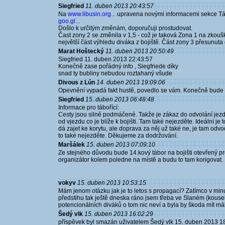
Siegfried
11. duben 2013 20:43:57
Na
www.libusin.org...
upravena novými informacemi sekce Tá
goo.gl...
Došlo k určitým změnám, doporučuji prostudovat.
Čast zony 2 se změnila v 1,5 - což je taková Zona 1 na zkoušk
největší část výhledu diváka z bojiště. Část zony 3 přesunuta 
Marat Hoštecký
11. duben 2013 20:50:49
Siegfried 11. duben 2013 22:43:57
Konečně zase pořádný info , Siegfriede díky
snad ty bubliny nebudou roztahaný všude
Divous z Lún
14. duben 2013 19:09:06
Opevnění vypadá fakt hustě, povedlo se vám. Konečně bude po
Siegfried
15. duben 2013 06:48:48
Informace pro tábořící:
Cesty jsou silně podmáčené. Takže je zákaz do odvolání jezdi
od vjezdu co je blíže k bojišti. Tam také nejezděte. Ideální je
dá zajet ke korytu, ale doprava za něj už také ne, je tam odv
to také nejezděte. Děkujeme za dodržování.
Maršálek
15. duben 2013 07:09:10
Ze stejného důvodu bude 14.kový tábor na bojišti otevřený pro
organizátor kolem poledne na místě a budu to tam korigovat.
vokyv
15. duben 2013 10:53:15
Mám jenom otázku jak je to letos s propagací? Zatímco v minu
předstihu tak ještě dneska ráno jsem třeba ve Slaném (kouse
potencionálních diváků o tom nic neví a byla by škoda mít mál
Šedý vlk
15. duben 2013 16:02:29
příspěvek byl smazán uživatelem Šedý vlk 15. duben 2013 1