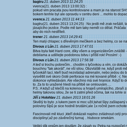
bagtru
21. duben 2013 11:24:25
vvenca(21. duben 2013 13:00:32) :
pokud vim pracata jsou kontrolovane a mam je na starost SHS
bokem tenhle byl ale opravdu v centru deni ... mohlo to dop
vvenca
21. duben 2013 11:44:13
bagtru(21. duben 2013 13:24:25) : No jestli mě zrak nešálil, t
jásajícího jezdce. Podle mě tam taky neměl co dělat. Práčata 
aby do nich nestříleli.
trener
21. duben 2013 14:29:41
Ten malý chlapec s dřevěným mečíkem a bez helmy, co se na
Divous z Lún
21. duben 2013 17:47:01
Bitva byla fakt Hard core, díky všem a organizátorům zvláště 
debilama a udělejte podobnou bitvu i příští rok! Prosím! :-)
Divous z Lún
21. duben 2013 17:56:38
A teď si trochu pobrečím... chodím s tyčovkou a vím, co dokáž
bouchnu "tak akorát", ne vší silou. Obzvláště ne, když proti m
tyčovkáři tací, kteří buď nezvládají adrenalin, nebo jedou do b
vysvětlit své skoro čisté perforace na mé kované přilbě :-(.
dokonce vyhledávám. Ale všechno má své hranice. Když to do m
to. Za to to uražené hledí na přilbě se omlouvám.....
P.S.: A když už klečíš na kolenou a hraješ umírajícího, zbra
helmy takovou silou, že se ti zatmí před očima, tak na tohle si
Jiří z Holohlav
21. duben 2013 18:01:26
Skvělý to bylo ,s lukem jsem si moc užil,tahat šípy zašlapaný d
poloviny šípů je sice hodně brutální,ale 1x ročně jsem ochoten
Fascinovali mě kluci ,kteří dokázali naplno zvládnout celý p
disciplíny/,až po závěrečný turnaj .. hluboce smekám.
Veliký dík orgům,jen doufám ,že zásah sv. Petra na rozpočet 