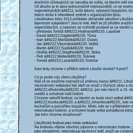
dnešních účinkujících se narodila do světa, ve kterém měl m
Už dlouho je to akce jednoznačně nejmasovější, co se snahy 
nejproklínanější &#8211; kvůli táboru, vybavení bojujících, bru
letech došlo k několikeré změně v organizačním týmu.
Libušínskou bitvu 2012 pořádalo občanské sdružení Libušínský
tajemným subjektem? Jsou to lidé, kteří se již předtím snaži
organizátorům, a nakonec se rozhodli postavit se na vlastní n
- předseda Tomáš &#8222;Hejtman&#8220; Lapáček
- David &#8222;Dagfari&#8220; Tůma
- Ivan &#8222;Maršálek&#8220; Dubec
- Jan &#8222;Všeználek&#8220; Vašků
- Martin &#8222;Supík&#8220; Vorel
- Ondřej &#8222;Siegfried&#8220; Skála
- Petr &#8222;Melkel&#8220; Šrámek
- Tomáš &#8222;Lazar&#8220; Doležal
Kam tedy chceme v příštích letech Libušín dovést? A proč?
Co je podle nás cílem Libušína?
Náš cíl se snažíme naznačit už změnou názvu &#8211; Libušíns
mezinárodní setkávání lidí, kteří se snaží z různých stran a rů
&#8222;středověku&#8220; &#8211; pro nás mezi 8. a 15. stole
uviděli a ochutnali naši historii.
Chceme vytvořit festival, na kterém se bude moci setkat &
&#8222;husitou&#8220; a &#8222;Johanitou&#8220;, kde na
kuchařům a pod přilbu bojujícím. Místo, kde se v přátelském 
rekonstrukci historie, a vrcholem bude velká pohádková bitva
Jak toho chceme dosáhnout?
Libušínský festival jako místo setkávání
Na festivalu vítáme všechny zájemce o rekonstrukci historie.
jako divadelníci, rekonstruují duchovní svět, snaží se o bojov