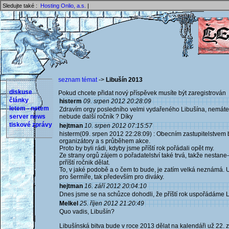
Sledujte také :
Hosting Onlio, a.s.
|
seznam témat
->
Libušín 2013
diskuse
Pokud chcete přidat nový příspěvek musíte být zaregistrován 
články
histerm
09. srpen 2012 20:28:09
letem - netem
Zdravím orgy posledního velmi vydařeného Libušína, nemáte 
server news
nebude další ročník ? Díky
tiskové zprávy
hejtman
10. srpen 2012 07:15:57
histerm(09. srpen 2012 22:28:09) : Obecním zastupitelstvem 
organizátory a s průběhem akce.
Proto by byli rádi, kdyby jsme příští rok pořádali opět my.
Ze strany orgů zájem o pořadatelství také trvá, takže nesta
prříští ročnik dělat.
To, v jaké podobě a o čem to bude, je zatím velká neznámá. Ur
pro šermíře, tak především pro diváky.
hejtman
16. září 2012 20:04:10
Dnes jsme se na schůzce dohodli, že příští rok uspořádáme Lib
Melkel
25. říjen 2012 21:20:49
Quo vadis, Libušín?
Libušínská bitva bude v roce 2013 dělat na kalendáři už 22.