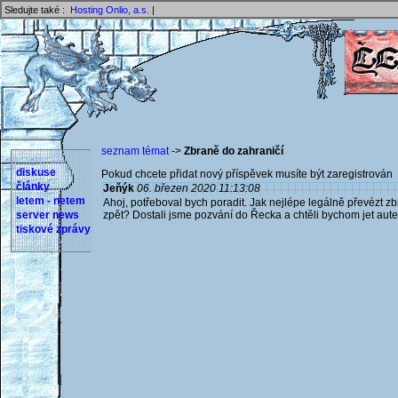
Sledujte také :
Hosting Onlio, a.s.
|
seznam témat
->
Zbraně do zahraničí
diskuse
Pokud chcete přidat nový příspěvek musíte být zaregistrován 
články
Jeňýk
06. březen 2020 11:13:08
letem - netem
Ahoj, potřeboval bych poradit. Jak nejlépe legálně převézt z
server news
zpět? Dostali jsme pozvání do Řecka a chtěli bychom jet aut
tiskové zprávy