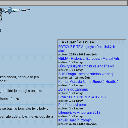
Aktuální diskuse
FOTKY Z BITEV a jiných šermířských
akcí....
(celkem
2069
)
2069 nových
HEMA - Historical European Martial Arts
(celkem
1
)
1 nový
Dům rytířských ctností kalendář akcí
(celkem
1
)
1 nový
SHŠ Drago - nesmazatelná verze :)
kdo chodil, nebo je to jen
(celkem
26
)
26 nových
 nos?
Kornet Moravia šerm Uherské Hradiště
(celkem
1
)
1 nový
Zbraně do zahraničí
ale lidé je kupují a on jako
(celkem
1
)
1 nový
Bitva SOEST 2019 2.-4.8.2019
opisem nálezu.
(celkem
1
)
1 nový
Prodám paví pera
 se bavit o tom jaké byly boty v
(celkem
3
)
3 nové
Litoměřické vinobraní 2018
l, ale udělal bych je víc odbytě :)
(celkem
1
)
1 nový
Kováři, mečíři, zbrojíři
(celkem
4355
)
4355 nových