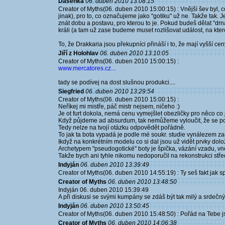
Dášenka
06. duben 2010 13:08:15
Creator of Myths(06. duben 2010 15:00:15) : Vnější šev byl, c
jinak), pro to, co označujeme jako "gotiku" už ne. Takže tak. 
znát dobu a postavu, pro kterou to je. Pokud budeš dělat "dr
králi (a tam už zase budeme muset rozlišovat událost, na kte
To, že Drakkaria jsou překupníci přináší i to, že mají vyšší ce
Jiří z Holohlav
06. duben 2010 13:10:05
Creator of Myths(06. duben 2010 15:00:15) :
www.mercatores.cz...
tady se podívej na dost slušnou produkci....
Siegfried
06. duben 2010 13:29:54
Creator of Myths(06. duben 2010 15:00:15) :
Neříkej mi mistře, páč mistr nejsem, ničeho :)
Je ot furt dokola, nemá cenu vymejšlet obezličky pro něco co js
Když půjdeme ad absurdum, tak nemůžeme vyloučit, že se podob
Tedy nelze na tvojí otázku odpovědět pořádně.
To jak ta bota vypadá je podle mé soukr. studie vynálezem z
Ikdyž na konkrétním modelu co si dal jsou už vidět prvky dol
Archetypem "pseudogotické" boty je špička, vázání vzadu, vn
Takže bych ani tyhle nikomu nedoporučil na rekonstrukci stř
Indyján
06. duben 2010 13:39:49
Creator of Myths(06. duben 2010 14:55:19) : Ty seš fakt jak s
Creator of Myths
06. duben 2010 13:48:50
Indyján 06. duben 2010 15:39:49
A při diskusi se svými kumpány se zdáš být tak milý a srdečný
Indyján
06. duben 2010 13:50:45
Creator of Myths(06. duben 2010 15:48:50) : Pořád na Tebe js
Creator of Myths
06. duben 2010 14:06:38