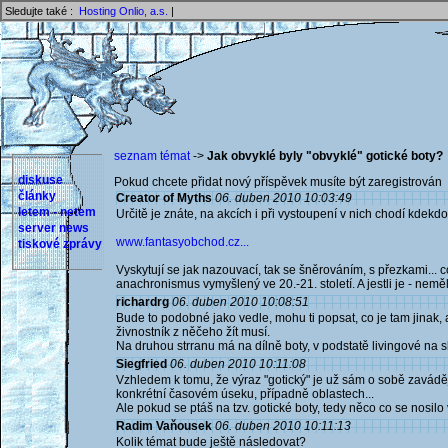
Sledujte také :
Hosting Onlio, a.s.
|
seznam témat
->
Jak obvyklé byly "obvyklé" gotické boty?
diskuse
Pokud chcete přidat nový příspěvek musíte být zaregistrován 
články
Creator of Myths
06. duben 2010 10:03:49
letem - netem
Určitě je znáte, na akcích i při vystoupení v nich chodí kdekdo
server news
www.fantasyobchod.cz...
tiskové zprávy
Vyskytují se jak nazouvací, tak se šněrováním, s přezkami... 
anachronismus vymyšlený ve 20.-21. století. A jestli je - nem
richardrg
06. duben 2010 10:08:51
Bude to podobné jako vedle, mohu ti popsat, co je tam jinak, 
živnostník z něčeho žít musí.
Na druhou strranu má na dílně boty, v podstatě livingové na sk
Siegfried
06. duben 2010 10:11:08
Vzhledem k tomu, že výraz "gotický" je už sám o sobě zavádějí
konkrétní časovém úseku, případně oblastech...
Ale pokud se ptáš na tzv. gotické boty, tedy něco co se nosilo
Radim Vaňousek
06. duben 2010 10:11:13
Kolik témat bude ještě následovat?