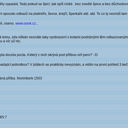
 měly vypadat, Tedy pokud se špicí ,tak spíš nízké , bez zvedlé špice a bez důchod
tam spoustu odkazů na platnéře, ševce, krejčí, šperkaře atd. atd. To co ty neznáš ta
dě, oseno.
www.oook.cz...
l k tomu, zda někdo neznáte taky vyobrazení s botami podobnými těm odkazovaným
u a víc už nic.
la docela pocta. A který z nich skrývá pod přilbou orlí pero? :-D
dající jednotkou? V plátech se prakticky nevyznám, a vidím na první pohled 3 kečka
 jiná přilba. Norimberk 1503
:65:7