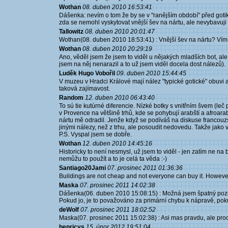
Wothan
08. duben 2010 16:53:41
Dášenka: nevím o tom že by se v "ranějším období" před gotikou
zda se nemohl vyskytovat vnější šev na nártu, ale nevybavuji 
Tallowitz
08. duben 2010 20:01:47
Wothan(08. duben 2010 18:53:41) : Vnější šev na nártu? Vím 
Wothan
08. duben 2010 20:29:19
Ano, věděl jsem že jsem to viděl u nějakých mladších bot, al
jsem na něj nenarazil a to už jsem viděl docela dost nálezů).
Luděk Hugo Vobořil
09. duben 2010 15:44:45
V muzeu v Hradci Králové mají nález "typické gotické" obuvi a 
taková zajímavost.
Random
12. duben 2010 06:43:40
To sú tie kutúrné diferencie. Nízké botky s vnitřním švem (
v Provence na většině trhů, kde se pohybují arabští a afroar
nártu mě odradil. Jenže když se podíváš na diskuse francouzsk
jinými nálezy, než z trhu, ale posoudit nedovedu. Takže jako
P.S. Vyspal jsem se dobře.
Wothan
12. duben 2010 14:45:16
Historicky to není nesmysl, už jsem to viděl - jen zatím ne na 
nemůžu to použít a to je celá ta věda :-)
Santiago20Jami
07. prosinec 2011 01:36:36
Buildings are not cheap and not everyone can buy it. However
Maska
07. prosinec 2011 14:02:38
Dášenka(06. duben 2010 15:08:15) : Možná jsem špatný pozor
Pokud jo, je to považováno za primární chybu k nápravě, po
deWolf
07. prosinec 2011 18:02:52
Maska(07. prosinec 2011 15:02:38) : Asi mas pravdu, ale proc 
henricvs
15. únor 2012 19:51:04