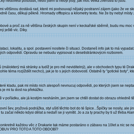
cky nedovedl posoudit, nebo jsem si nebyl jistý, jak moc velká zvěrstva to jsou.
 mi většinou dostává rad, které mi podsouvají nějaký postranní zájem (jako že ve s
odně času, děkuji pěkně. Hromady offtopicu a kilometry textu. Ne že by nebyl místy z
obové a proč za ně většina českých skupin není v keckařské sběrně, budu mu moc v
ý ještě víc. Díky.
aci, lokalitu, a spol. postavení nositele či situaci. Dostaneš info jak to má vypadat
ých odpovědí. Opravdu se nebudu vypisovat s desetistránkovýcm rozborem.
álokterý má stránky a tudíž je pro mě neviditelný), ale v obchodech typu té Drak
hle téma rozjíždět nechci), jak je to s jejich dobovostí. Ostatně ty "gotické boty", k
teré kladu, pak mi místo nich alespoň nevnucuj odpovědi, po kterých jsem se neptal
a je mi tu dost na překážku.
tě v pořádku, ale já kostým nesháním, jen jsem se chtěl dostat do obrazu ohledně tě
í šev, pryžová podrážka, styl ušití těchto bot do té špice...Špičky se nosily, ale j
ou tu začal někdo kdysi dělat a nedaří se ji vymítit. Jo a za ty prachy by ti už třeba
ebírat konkretně každou věc z Drakarie tak máme postaráno o zábavu na 10let a nic s
Á OBUV PRO TOTO A TOTO OBDOBÍ?