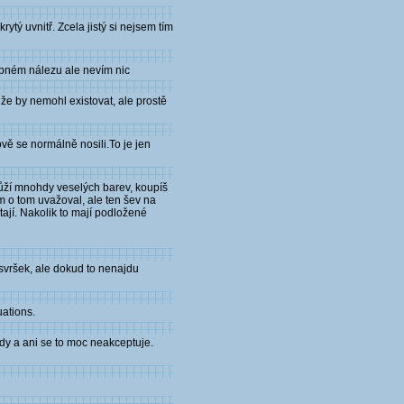
tý uvnitř. Zcela jistý si nejsem tím
obném nálezu ale nevím nic
že by nemohl existovat, ale prostě
ově se normálně nosili.To je jen
kůží mnohdy veselých barev, koupíš
m o tom uvažoval, ale ten šev na
tají. Nakolik to mají podložené
í svršek, ale dokud to nenajdu
uations.
y a ani se to moc neakceptuje.