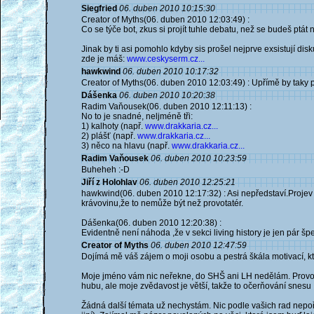
Siegfried
06. duben 2010 10:15:30
Creator of Myths(06. duben 2010 12:03:49) :
Co se týče bot, zkus si projít tuhle debatu, než se budeš ptát 
Jinak by ti asi pomohlo kdyby sis prošel nejprve exsistují disk
zde je máš:
www.ceskyserm.cz...
hawkwind
06. duben 2010 10:17:32
Creator of Myths(06. duben 2010 12:03:49) : Upřímě by taky po
Dášenka
06. duben 2010 10:20:38
Radim Vaňousek(06. duben 2010 12:11:13) :
No to je snadné, neljméně tři:
1) kalhoty (např.
www.drakkaria.cz...
2) plášť (např.
www.drakkaria.cz...
3) něco na hlavu (např.
www.drakkaria.cz...
Radim Vaňousek
06. duben 2010 10:23:59
Buheheh :-D
Jiří z Holohlav
06. duben 2010 12:25:21
hawkwind(06. duben 2010 12:17:32) : Asi nepředstaví.Projev 
krávovinu,že to nemůže být než provotatér.
Dášenka(06. duben 2010 12:20:38) :
Evidentně není náhoda ,že v sekci living history je jen pár šper
Creator of Myths
06. duben 2010 12:47:59
Dojímá mě váš zájem o moji osobu a pestrá škála motivací, kter
Moje jméno vám nic neřekne, do SHŠ ani LH nedělám. Provokaté
hubu, ale moje zvědavost je větší, takže to očerňování snesu ;
Žádná další témata už nechystám. Nic podle vašich rad nepoři