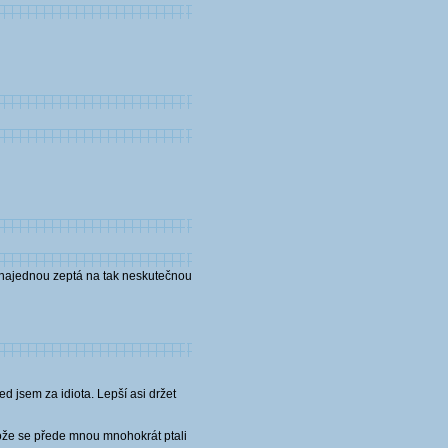
e najednou zeptá na tak neskutečnou
 jsem za idiota. Lepší asi držet
otože se přede mnou mnohokrát ptali