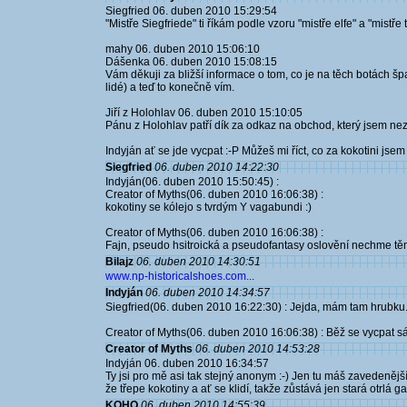
Siegfried 06. duben 2010 15:29:54
"Mistře Siegfriede" ti říkám podle vzoru "mistře elfe" a "mistř
mahy 06. duben 2010 15:06:10
Dášenka 06. duben 2010 15:08:15
Vám děkuji za bližší informace o tom, co je na těch botách špat
lidé) a teď to konečně vím.
Jiří z Holohlav 06. duben 2010 15:10:05
Pánu z Holohlav patří dík za odkaz na obchod, který jsem nezn
Indyján ať se jde vycpat :-P Můžeš mi říct, co za kokotini jsem
Siegfried
06. duben 2010 14:22:30
Indyján(06. duben 2010 15:50:45) :
Creator of Myths(06. duben 2010 16:06:38) :
kokotiny se kólejo s tvrdým Y vagabundi :)
Creator of Myths(06. duben 2010 16:06:38) :
Fajn, pseudo hsitroická a pseudofantasy oslovění nechme těm co
Bilajz
06. duben 2010 14:30:51
www.np-historicalshoes.com...
Indyján
06. duben 2010 14:34:57
Siegfried(06. duben 2010 16:22:30) : Jejda, mám tam hrubku.
Creator of Myths(06. duben 2010 16:06:38) : Běž se vycpat s
Creator of Myths
06. duben 2010 14:53:28
Indyján 06. duben 2010 16:34:57
Ty jsi pro mě asi tak stejný anonym :-) Jen tu máš zavedenějš
že třepe kokotiny a ať se klidí, takže zůstává jen stará otrlá g
KOHO
06. duben 2010 14:55:39