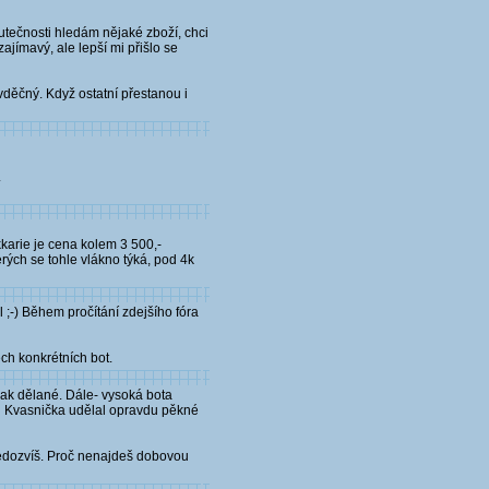
kutečnosti hledám nějaké zboží, chci
ajímavý, ale lepší mi přišlo se
děčný. Když ostatní přestanou i
.
karie je cena kolem 3 500,-
terých se tohle vlákno týká, pod 4k
 ;-) Během pročítání zdejšího fóra
ch konkrétních bot.
inak dělané. Dále- vysoká bota
 Alan Kvasnička udělal opravdu pěkné
e nedozvíš. Proč nenajdeš dobovou