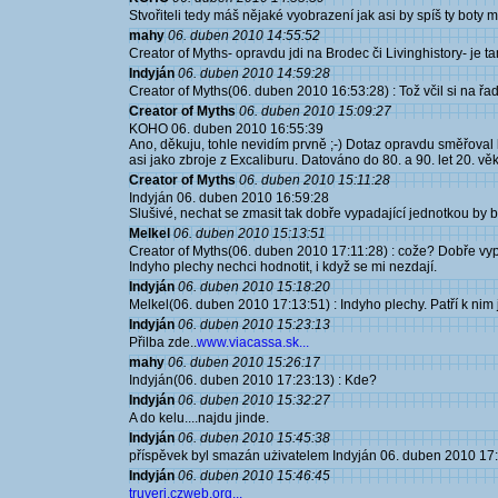
Stvořiteli tedy máš nějaké vyobrazení jak asi by spíš ty boty
mahy
06. duben 2010 14:55:52
Creator of Myths- opravdu jdi na Brodec či Livinghistory- je 
Indyján
06. duben 2010 14:59:28
Creator of Myths(06. duben 2010 16:53:28) : Tož včil si na řa
Creator of Myths
06. duben 2010 15:09:27
KOHO 06. duben 2010 16:55:39
Ano, děkuju, tohle nevidím prvně ;-) Dotaz opravdu směřova
asi jako zbroje z Excaliburu. Datováno do 80. a 90. let 20. věk
Creator of Myths
06. duben 2010 15:11:28
Indyján 06. duben 2010 16:59:28
Slušivé, nechat se zmasit tak dobře vypadající jednotkou by by
Melkel
06. duben 2010 15:13:51
Creator of Myths(06. duben 2010 17:11:28) : cože? Dobře vypa
Indyho plechy nechci hodnotit, i když se mi nezdají.
Indyján
06. duben 2010 15:18:20
Melkel(06. duben 2010 17:13:51) : Indyho plechy. Patří k nim
Indyján
06. duben 2010 15:23:13
Přilba zde..
www.viacassa.sk...
mahy
06. duben 2010 15:26:17
Indyján(06. duben 2010 17:23:13) : Kde?
Indyján
06. duben 2010 15:32:27
A do kelu....najdu jinde.
Indyján
06. duben 2010 15:45:38
příspěvek byl smazán użivatelem Indyján 06. duben 2010 17
Indyján
06. duben 2010 15:46:45
truveri.czweb.org...