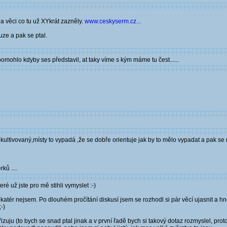
na věci co tu už XYkrát zazněly.
www.ceskyserm.cz...
uze a pak se ptal.
mohlo kdyby ses představil, at taky víme s kým máme tu čest......
kultivovaný,místy to vypadá ,že se dobře orientuje jak by to mělo vypadat a pak s
ků ....
é už jste pro mě stihli vymyslet :-)
r nejsem. Po dlouhém pročítání diskusí jsem se rozhodl si pár věcí ujasnit a hned
-)
zuju (to bych se snad ptal jinak a v první řadě bych si takový dotaz rozmyslel, pr