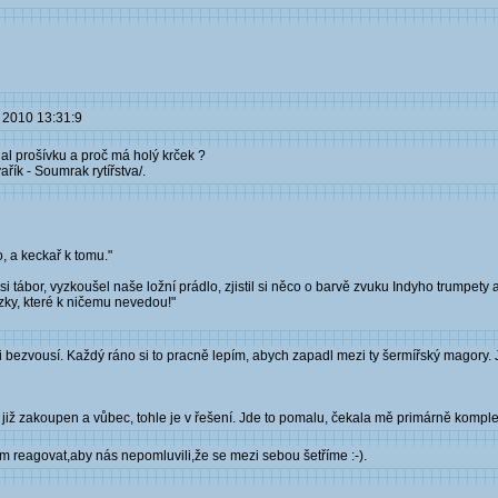
n 2010 13:31:9
hal prošívku a proč má holý krček ?
řík - Soumrak rytířstva/.
o, a keckař k tomu."
tábor, vyzkoušel naše ložní prádlo, zjistil si něco o barvě zvuku Indyho trumpety a
ázky, které k ničemu nevedou!"
li bezvousí. Každý ráno si to pracně lepím, abych zapadl mezi ty šermířský magory
 již zakoupen a vůbec, tohle je v řešení. Jde to pomalu, čekala mě primárně kompl
em reagovat,aby nás nepomluvili,že se mezi sebou šetříme :-).