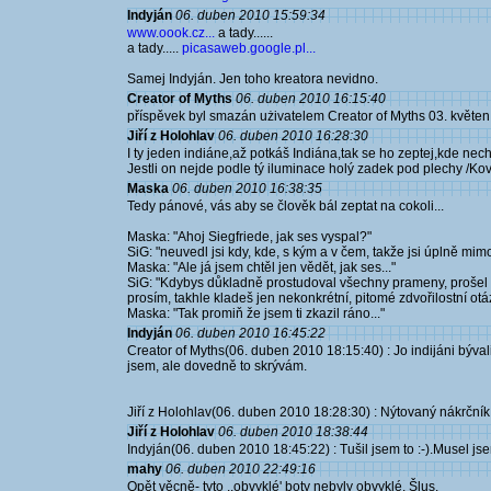
Indyján
06. duben 2010 15:59:34
www.oook.cz...
a tady......
a tady.....
picasaweb.google.pl...
Samej Indyján. Jen toho kreatora nevidno.
Creator of Myths
06. duben 2010 16:15:40
příspěvek byl smazán użivatelem Creator of Myths 03. květe
Jiří z Holohlav
06. duben 2010 16:28:30
I ty jeden indiáne,až potkáš Indiána,tak se ho zeptej,kde nec
Jestli on nejde podle tý iluminace holý zadek pod plechy /Kova
Maska
06. duben 2010 16:38:35
Tedy pánové, vás aby se člověk bál zeptat na cokoli...
Maska: "Ahoj Siegfriede, jak ses vyspal?"
SiG: "neuvedl jsi kdy, kde, s kým a v čem, takže jsi úplně mim
Maska: "Ale já jsem chtěl jen vědět, jak ses..."
SiG: "Kdybys důkladně prostudoval všechny prameny, prošel si 
prosím, takhle kladeš jen nekonkrétní, pitomé zdvořilostní ot
Maska: "Tak promiň že jsem ti zkazil ráno..."
Indyján
06. duben 2010 16:45:22
Creator of Myths(06. duben 2010 18:15:40) : Jo indijáni býva
jsem, ale dovedně to skrývám.
Jiří z Holohlav(06. duben 2010 18:28:30) : Nýtovaný nákrčník
Jiří z Holohlav
06. duben 2010 18:38:44
Indyján(06. duben 2010 18:45:22) : Tušil jsem to :-).Musel js
mahy
06. duben 2010 22:49:16
Opět věcně- tyto ,,obvyklé' boty nebyly obvyklé. Šlus.