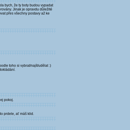
ekla bych, že ty boty budou vypadat
lerovány. Jinak je opravdu důležité
čovat přes všechny postavy až ke
dle toho si vybrat/najít/udělat :)
dokládání.
ej pokoj.
o prdele, ať máš klid.