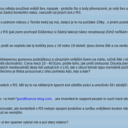
 někdy používal vnější šev, naopak - protože šlo o boty převracené, je celý šev ukry
si žádný konkrétní nález, narozdíl od jiných bot z RS.
o jednom nálezu z Temže ketrý jej má, datací je to na počátek 15tky , o jiném pod
e z RS (jak jsem pochopil Dášenku) si žádný takový nález nevybavuji (čímž neříkám 
jestli se nepletu tak ty botičky jsou z 18 nebo 19 století:-)jsou doma šité a na venk
leč přelepenou gumovou podrážkou) a výrazným vnějším švem na nártu, ručně šité z 
abští obchodníci. Cena mezi 10 - 40 Euro, podle toho, jak umíš smlouvat. Docela jse
ých medievalistů (tedy lidí usilujících o LH), tak s obuví tohoto typu normálně počí
 všechno je třeba posuzovat z úhlu pohledu kdo, kdy a kde?
botách z RS. Mě by to na některých typech bot ušetřilo práci a umožnilo šít i silnějš
, <a href="
goodfinance-blog.com...
are invented to support people in such hard sit
ovatel, ale konkrétně v RS nebylo spojení podešve a svršku vnějškem kosher nikd
kud se nemýlím.
si ten spamer vybral rok a pul stary vlakno?