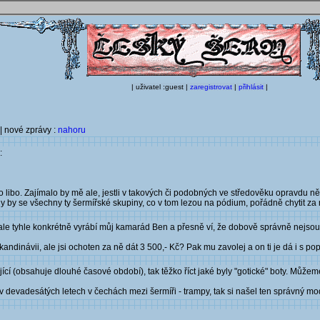
| uživatel :guest |
zaregistrovat
|
přihlásit
|
| nové zprávy :
nahoru
:
co libo. Zajímalo by mě ale, jestli v takových či podobných ve středověku opravdu ně
ěly by se všechny ty šermířské skupiny, co v tom lezou na pódium, pořádně chytit za
ale tyhle konkrétně vyrábí můj kamarád Ben a přesně ví, že dobově správně nejsou, 
andinávii, ale jsi ochoten za ně dát 3 500,- Kč? Pak mu zavolej a on ti je dá i s p
cí (obsahuje dlouhé časové období), tak těžko říct jaké byly "gotické" boty. Můžeme
 v devadesátých letech v čechách mezi šermíři - trampy, tak si našel ten správný mode