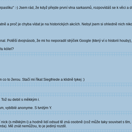
e trpaslíku" :-) Jsem rád, že když přejde první vlna sarkasmů, rozpovídáš se k věci a
ně a proč je chyba vídat je na historických akcích. Nebyl jsem si ohledně nich nikdy 
al. Potěší dvojnásob, že mi ho neporadil strýček Google (který ví o historii houby)
 tu kólel?
 to žerou. Stačí mi říkat Siegfriede a klidně tykej :)
 Tož su debil s měkkým i.
ám, vyblblé anonyme. S tvrdým Y.
í nick (s měkkým i) a hodně lidí odsud tě zná osobně (což může taky souviset s tím,
arda). Mě znát nemůžou, to je jediný rozdíl.