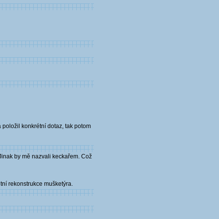
 položil konkrétní dotaz, tak potom
. Jinak by mě nazvali keckařem. Což
etní rekonstrukce mušketýra.