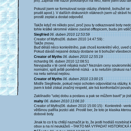
jiní). Zajímal mě názor povolaných na věci, které jsem buď lai
Pokusil jsem se formulovat svoje otázky zřetelně, bohužel se
prudit apod.). V dalších diskusních vláknech jsem už strávil h
prostě zeptat a dostat odpověď.
Takže když mi někdo poví, proč jsou ty odkazované boty ned
tohle krátké skromné vlákno zasírat offtopicem, budu jim vděčn
Siegfried
06. duben 2010 12:53:59
Creator of Myths(06. duben 2010 14:47:59) :
Takže znovu.
Buď děláš něco konkrétního, pak chceš konkrétní věci, uveď dat
Pokud dáváš nejasné dotazy dostane se ti bohužel všeobecn
Creator of Myths
06. duben 2010 12:55:19
richardrg 06. duben 2010 12:08:51
Nevypadla v té ceně nějaká nula? Neznám ceny soukromníků (m
normální, spíš ještě poměrně nízká - a to netuším (diskusi na to
na netu sehnat nejdou.
Creator of Myths
06. duben 2010 13:00:15
Mistře Siegfriede, pokud nejsi ochoten odpovídat na otázky, k
jsem k tobě získal značný respekt, ale tvá konfrontační povah
Zaklínadlo "udej dobu a postavu a pak se můžem bavit" je jis
mahy
06. duben 2010 13:06:10
Creator of Myths(06. duben 2010 15:00:15) : Konkretně- venkovn
většinou patřila jezdci atd. Prostě ber, že toto je klasika kter
dobové boty.
Jinak to co ti tu chtějí naznačit je to, že jestli hodláš roz
obuv a na ní neukážeš --TAKTO MÁ VYPADAT HISTORICK