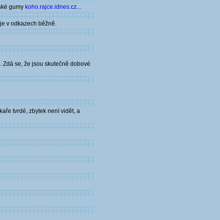
ovské gumy
koho.rajce.idnes.cz...
m je v odkazech běžně.
. Zdá se, že jsou skutečně dobové
ře tvrdé, zbytek není vidět, a