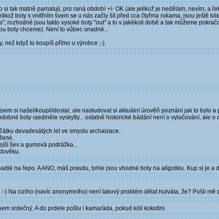
o si tak matně pamatuji, pro raná období +/- OK (ale jelikož je nedělám, nevím, a ř
Jelikož boty s vnitřním švem se u nás začly šít před cca čtyřma rokama, jsou ještě to
na", rozhodně jsou takto vysoké boty "out" a to v jakékoli době a tak můžeme pokra
rou boty chceme). Není to vůbec snadné...
ny, než když to koupíš přímo u výrobce ;-)
em si našel/koupil/dostal, ale nastudovat si aktuální úrověň poznání jak to bylo a po
né boty ojediněle vyskytly... ostatně historické bádání není o vylučování, ale o 
ačátku devadesátých let ve smyslu archaizace.
ožené.
ejší šev a gumová podrážka...
edověku.
padlé na řepo. A ANO, máš pravdu, tohle jsou vhodné boty na allgotiku. Kup si je a d
 :-) Na cizího (navíc anonymního) není takový problém dělat hulváta, že? Pošli mě d
em srdečný. A do prdele pošlu i kamaráda, pokud kólí kokotini.