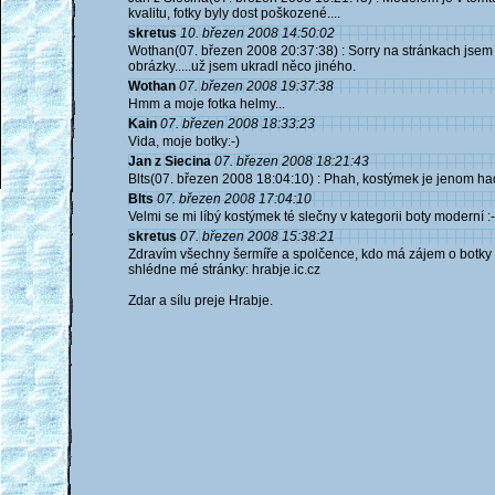
kvalitu, fotky byly dost poškozené....
skretus
10. březen 2008 14:50:02
Wothan(07. březen 2008 20:37:38) : Sorry na stránkach jsem p
obrázky.....už jsem ukradl něco jiného.
Wothan
07. březen 2008 19:37:38
Hmm a moje fotka helmy...
Kain
07. březen 2008 18:33:23
Vida, moje botky:-)
Jan z Siecina
07. březen 2008 18:21:43
Blts(07. březen 2008 18:04:10) : Phah, kostýmek je jenom hadr
Blts
07. březen 2008 17:04:10
Velmi se mi líbý kostýmek té slečny v kategorii boty moderní :-
skretus
07. březen 2008 15:38:21
Zdravím všechny šermíře a spolčence, kdo má zájem o botky 
shlédne mé stránky: hrabje.ic.cz
Zdar a sílu preje Hrabje.