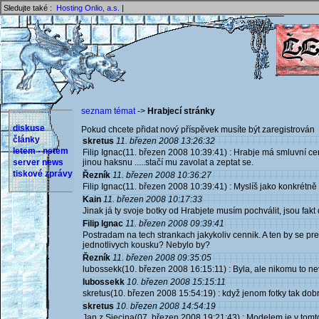
Sledujte také :
Hosting Onlio, a.s.
|
seznam témat
->
Hrabjecí stránky
diskuse
Pokud chcete přidat nový příspěvek musíte být zaregistrován 
články
skretus
11. březen 2008 13:26:32
letem - netem
Filip Ignac(11. březen 2008 10:39:41) : Hrabje má smluvní cen
server news
jinou haksnu .....stačí mu zavolat a zeptat se.
tiskové zprávy
Řezník
11. březen 2008 10:36:27
Filip Ignac(11. březen 2008 10:39:41) : Myslíš jako konkrétně
Kain
11. březen 2008 10:17:33
Jinak já ty svoje botky od Hrabjete musím pochválit, jsou fakt
Filip Ignac
11. březen 2008 09:39:41
Postradam na tech strankach jakykoliv cennik. A ten by se p
jednotlivych kousku? Nebylo by?
Řezník
11. březen 2008 09:35:05
lubossekk(10. březen 2008 16:15:11) : Byla, ale nikomu to nev
lubossekk
10. březen 2008 15:15:11
skretus(10. březen 2008 15:54:19) : když jenom fotky tak do
skretus
10. březen 2008 14:54:19
Jan z Siecina(07. březen 2008 19:21:43) : Modelem je v tomt