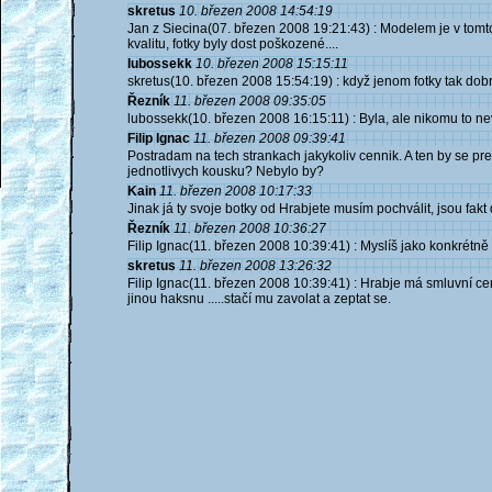
skretus
10. březen 2008 14:54:19
Jan z Siecina(07. březen 2008 19:21:43) : Modelem je v tomt
kvalitu, fotky byly dost poškozené....
lubossekk
10. březen 2008 15:15:11
skretus(10. březen 2008 15:54:19) : když jenom fotky tak do
Řezník
11. březen 2008 09:35:05
lubossekk(10. březen 2008 16:15:11) : Byla, ale nikomu to nev
Filip Ignac
11. březen 2008 09:39:41
Postradam na tech strankach jakykoliv cennik. A ten by se p
jednotlivych kousku? Nebylo by?
Kain
11. březen 2008 10:17:33
Jinak já ty svoje botky od Hrabjete musím pochválit, jsou fakt
Řezník
11. březen 2008 10:36:27
Filip Ignac(11. březen 2008 10:39:41) : Myslíš jako konkrétně
skretus
11. březen 2008 13:26:32
Filip Ignac(11. březen 2008 10:39:41) : Hrabje má smluvní cen
jinou haksnu .....stačí mu zavolat a zeptat se.