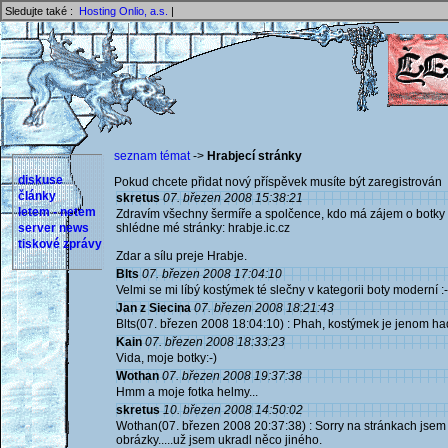
Sledujte také :
Hosting Onlio, a.s.
|
seznam témat
->
Hrabjecí stránky
diskuse
Pokud chcete přidat nový příspěvek musíte být zaregistrován 
články
skretus
07. březen 2008 15:38:21
letem - netem
Zdravím všechny šermíře a spolčence, kdo má zájem o botky 
server news
shlédne mé stránky: hrabje.ic.cz
tiskové zprávy
Zdar a sílu preje Hrabje.
Blts
07. březen 2008 17:04:10
Velmi se mi líbý kostýmek té slečny v kategorii boty moderní :-
Jan z Siecina
07. březen 2008 18:21:43
Blts(07. březen 2008 18:04:10) : Phah, kostýmek je jenom hadr
Kain
07. březen 2008 18:33:23
Vida, moje botky:-)
Wothan
07. březen 2008 19:37:38
Hmm a moje fotka helmy...
skretus
10. březen 2008 14:50:02
Wothan(07. březen 2008 20:37:38) : Sorry na stránkach jsem p
obrázky.....už jsem ukradl něco jiného.