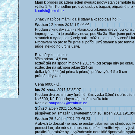
Mám k prodeji skladem jeden dvouapsidový stan černobílé bar
výška 1,7m. Pohodlně pro dvě osoby s bagáží, případně pro 
kourish@email.cz
Jinak v nabídce mám i další stany a kdeco dalšího ; )
Wothan
12. srpen 2012 17:44:44
Prodám vikingský stan - s klasickou prkenou dřevěnou konstr
impregnovaná) je prakticky nová, použitá 3x. Stan jsem poři
stranách a vyklopitelný celý bok - můžu k tomu dát v ceně i la
Prodávám ho pro to že jsme si pořídil jiný stánek a pro tenhl
půdě, někdo ho určitě uživí.
Rozměry konstrukce:
šířka prkna 14,5 cm
rozteč děr na spodním prkně 231 cm (od okraje díry po okraj, t
rozteč děr na šikmém prkně 224 cm
délka tyče 244 (od prkna k prknu), průřez tyče 4,5 x 5 cm
průměr díry 4 cm
Cena 6000,-Kč.
los
29. srpen 2011 15:35:07
Prodám dva osmihrany (průměr 3m, výška 3,5m) i s příslušens
ks 6500,-Kč. Případným zájemcům zašlu foto.
Kontakt:
snupanek@centrum.cz
Stín
10. srpen 2011 15:46:26
příspěvek byl smazán użivatelem Stín 10. srpen 2011 19:10:
Wothan
29. květen 2011 20:46:23
A abych to dorazil - je možné postavit stan jen se středovou t
pomocí lan, ale mě se ta absence jakékoli vnitřní výztuhy j
praktická, protože by to vyžadovalo neustálé šponování vypína