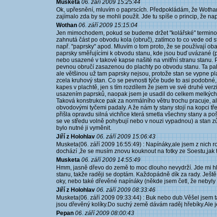
Musketa
06. září 2009 15:25:44
Ok, upřesnění, mluvím o paprscích. Předpokládám, že Wotha
zajímalo zda by se mohli použít. Jde tu spíše o princip, že na
Wothan
06. září 2009 15:15:04
Jen mimochodem, pokud se budeme držet "kolářské" terminolo
zahnutá část po obvodu kola (obruč), zatímco to co vede od st
např. "paprsky" apod. Mluvím o tom proto, že se používají oba 
paprsky směřujícími k obvodu stanu, kde jsou buď uvázané 
nebo usazené v takové kapse našité na vnitřní stranu stanu. Pa
pevnou obručí zasazenou do plachty po obvodu stanu. Ta pak
ale většinou už tam paprsky nejsou, protože stan se vypne p
zcela kruhový stan. Co se pevnosti týče bude to asi podob
kapes v plachtě, jen s tím rozdílem že jsem ve své druhé ver
usazením paprsků, naopak jsem je usadil do celkem melkých 
Taková konstrukce pak za normálního větru trochu pracuje, ale
obvodovými tyčemi padaly. A že nám ty stany stojí na kopci 
přišla opravdu silná vichřice která smetla všechny stany a po
se ve středu volně pohybují nebo v nouzi vypadnou) a stan zůst
bylo nutné ji vyměnit.
Jiří z Holohlav
06. září 2009 15:06:43
Musketa(06. září 2009 16:55:49) : Napínáky,ale jsem z nich roz
dochází ,že se musím znovu kouknout na fotky ze Soestu,jak 
Musketa
06. září 2009 14:55:49
Hmm, jasně dřevo do země to moc dlouho nevydrží. Jde mi hl
stanu, takže raději se doptám. Každopádně dík za rady. Ještě
oky, nebo také dřevěné napínáky (někde jsem četl, že nebyly
Jiří z Holohlav
06. září 2009 08:33:46
Musketa(06. září 2009 09:33:44) : Buk nebo dub.Věšel jsem ta
jsou dřevěný kolíky.Do suchý země dávám raděj hřebíky.Ale j
Pepan
06. září 2009 08:00:43