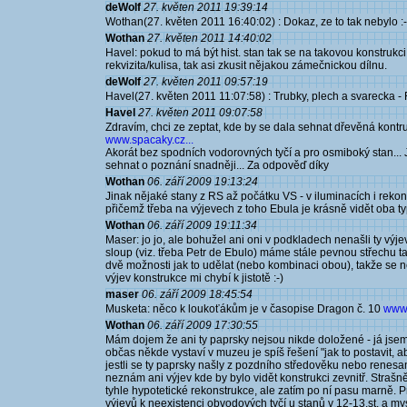
deWolf
27. květen 2011 19:39:14
Wothan(27. květen 2011 16:40:02) : Dokaz, ze to tak nebylo :-
Wothan
27. květen 2011 14:40:02
Havel: pokud to má být hist. stan tak se na takovou konstruk
rekvizita/kulisa, tak asi zkusit nějakou zámečnickou dílnu.
deWolf
27. květen 2011 09:57:19
Havel(27. květen 2011 11:07:58) : Trubky, plech a svarecka 
Havel
27. květen 2011 09:07:58
Zdravím, chci ze zeptat, kde by se dala sehnat dřevěná kont
www.spacaky.cz...
Akorát bez spodních vodorovných tyčí a pro osmiboký stan... 
sehnat o poznání snadněji... Za odpověď díky
Wothan
06. září 2009 19:13:24
Jinak nějaké stany z RS až počátku VS - v iluminacích i reko
přičemž třeba na výjevech z toho Ebula je krásně vidět oba typ
Wothan
06. září 2009 19:11:34
Maser: jo jo, ale bohužel ani oni v podkladech nenašli ty výje
sloup (viz. třeba Petr de Ebulo) máme stále pevnou střechu 
dvě možnosti jak to udělat (nebo kombinaci obou), takže se n
výjev konstrukce mi chybí k jistotě :-)
maser
06. září 2009 18:45:54
Musketa: něco k loukoťákům je v časopise Dragon č. 10
www.
Wothan
06. září 2009 17:30:55
Mám dojem že ani ty paprsky nejsou nikde doložené - já jsem
občas někde vystaví v muzeu je spíš řešení "jak to postavit, a
jestli se ty paprsky našly z pozdního středověku nebo renes
neznám ani výjev kde by bylo vidět konstrukci zevnitř. Strašně
tyhle hypotetické rekonstrukce, ale zatím po ní pasu marně. 
výjevů k neexistenci obvodových tyčí u stanů v 12-13.st. a mys