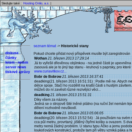
Sledujte také :
Hosting Onlio, a.s.
|
seznam témat
->
Historické stany
diskuse
Pokud chcete přidat nový příspěvek musíte být zaregistrován 
články
Wothan
21. březen 2013 17:29:14
letem - netem
Já to vyřešil dřevěnou objímkou - na jedné části je upevněn
server news
zasouvá ale je to jiný tap stanu - kruhový s paprsky, pro které 
www.curiavitkov.cz...
tiskové zprávy
Bobr de Bobrow
21. březen 2013 16:37:41
deadking(21. březen 2013 16:51:31) : Podle mě ne. Abych ne
délce spoje. Stačí ho rozdělit na kratší části s hustým závit
můžeš do ní zavěsit různé rezivějící věci...
deadking
21. březen 2013 15:51:31
Díky všem za názory.
Jedná se o strojově šité lněné plátno (na ruční žel nemám trp
dělení rozhodně neuškodí.
Bobr de Bobrow
21. březen 2013 05:06:05
deadking(20. březen 2013 15:52:54) : Já používám na svém st
cca půl metru, provrtaný, jištěný čtyřmi kolíky a ovazem. S 
metry nemá žádný problém. U stanu typu Áčko a jemu podobn
loukoťových konstrukcí, protože tam při větru vzniká páka a h