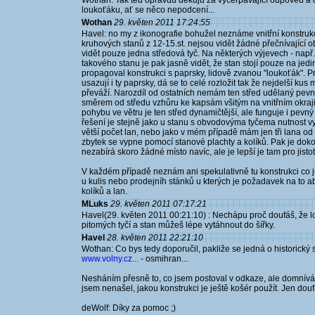
Wothan: Tak teď opravdu děkuju za vyčerpávající odpověď a do
loukoťáku, ať se něco nepodcení...
Wothan
29. květen 2011 17:24:55
Havel: no my z ikonografie bohužel neznáme vnitřní konstrukc
kruhových stanů z 12-15.st. nejsou vidět žádné přečnívající ob
vidět pouze jedna středová tyč. Na některých výjevech - např.
takového stanu je pak jasně vidět, že stan stojí pouze na jedi
propagoval konstrukci s paprsky, lidově zvanou "loukoťák". Pr
usazují i ty paprsky, dá se to celé rozložit tak že nejdelší k
převáží. Narozdíl od ostatních nemám ten střed udělaný pev
směrem od středu vzhůru ke kapsám všitým na vnitřním okraji st
pohybu ve větru je ten střed dynamičtější, ale funguje i pevn
řešení je stejně jako u stanu s obvodovýma tyčema nutnost vy
větší počet lan, nebo jako v mém případě mám jen tři lana od 
zbytek se vypne pomocí stanové plachty a kolíků. Pak je doko
nezabírá skoro žádné místo navíc, ale je lepší je tam pro jist
V každém případě neznám ani spekulativně tu konstrukci co jsi
u kulis nebo prodejníh stánků u kterých je požadavek na to aby
kolíků a lan.
MLuks
29. květen 2011 07:17:21
Havel(29. květen 2011 00:21:10) : Nechápu proč doufáš, že lo
pitomých tyčí a stan můžeš lépe vytáhnout do šířky.
Havel
28. květen 2011 22:21:10
Wothan: Co bys tedy doporučil, pakliže se jedná o historický 
www.volny.cz...
- osmihran...
Nesháním přesně to, co jsem postoval v odkaze, ale domnív
jsem nenašel, jakou konstrukci je ještě košér použít. Jen dou
deWolf: Díky za pomoc ;)