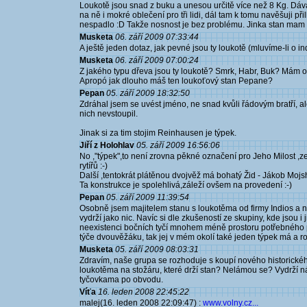
Loukotě jsou snad z buku a unesou určitě více než 8 Kg. Dává
na ně i mokré oblečení pro tři lidi, dál tam k tomu navěšuji při
nespadlo :D Takže nosnost je bez problému. Jinka stan mam 
Musketa
06. září 2009 07:33:44
A ještě jeden dotaz, jak pevné jsou ty loukotě (mluvíme-li o i
Musketa
06. září 2009 07:00:24
Z jakého typu dřeva jsou ty loukotě? Smrk, Habr, Buk? Mám o
Apropó jak dlouho máš ten loukoťový stan Pepane?
Pepan
05. září 2009 18:32:50
Zdráhal jsem se uvést jméno, ne snad kvůli řádovým bratří, a
nich nevstoupil.
Jinak si za tim stojim Reinhausen je týpek.
Jiří z Holohlav
05. září 2009 16:56:06
No ,"týpek",to není zrovna pěkné označení pro Jeho Milost
rytířů :-)
Další ,tentokrát plátěnou dvojvěž má bohatý Žid - Jákob Mojs
Ta konstrukce je spolehlivá,záleží ovšem na provedení :-)
Pepan
05. září 2009 11:39:54
Osobně jsem majitelem stanu s loukotěma od firmy Indios a n
vydrží jako nic. Navíc si dle zkušeností ze skupiny, kde jsou i 
neexistenci bočních tyčí mnohem méně prostoru potřebného pr
týče dvouvěžáku, tak jej v mém okolí také jeden týpek má a r
Musketa
05. září 2009 08:03:31
Zdravím, naše grupa se rozhoduje s koupí nového historické
loukotěma na stožáru, které drží stan? Nelámou se? Vydrží ná
tyčovkama po obvodu.
Víťa
16. leden 2008 22:45:22
malej(16. leden 2008 22:09:47) :
www.volny.cz...