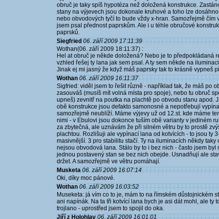
obruč je taky spíš hypotéza než doložená konstrukce. Zastánc
stany na výjevech jsou dokonale kruhové a toho lze dosáhnout
nebo obvodových tyčí to bude vždy x-hran. Samozřejmě čím víc
jsem psal přednost paprskům. Ale i u téhle obručové konstrukc
paprsků.
Siegfried
06. září 2009 17:11:39
Wothan(06. září 2009 18:11:37) :
Hel at obruč je někde doložená? Nebo je to předpokládaná re
vzhled řešej ty lana jak sem psal. A ty sem někde na iluminaci vi
Jinak ej mi jasný že když máš paprsky tak to krásně vypneš p
Wothan
06. září 2009 16:11:37
Sigfried: viděl jsem to řešit různě - například tak, že máš po 
zasouváš (musíš mít volná místa pro spoje), nebo tu obruč sp
upneš) zevnitř na poutka na plachtě po obvodu stanu apod. Já
obě konstrukce jsou defakto samonosné a nepotřebují vypínací 
samozřejmě neublíží. Máme výjevy už od 12.st. kde máme tenhl
nimi - v Ebulovi jsou dokonce tuším obě varianty v jediném ru
za zbytečná, ale uznávám že při silném větru by to prostě zvýš
plachtou. Rozlišuji ale vypínací lana od kotvících - to jsou ty
masivnější. 3 pro stabilitu stačí. Ty na iluminacích někdy taky
nejsou obvodová lana. Stálo by to i bez nich - často jsem byl 
jednou postavený stan se bez nich obejde. Usnadňují ale sta
držet. A samozřejmě ve větru pomáhají.
Musketa
06. září 2009 16:07:14
Oki, díky moc pánové.
Wothan
06. září 2009 16:03:52
Museketa: já vím co to je, mám to na římském důstojnickém s
ani napínák. Na ta tři kotvící lana bych je asi dát mohl, ale ty t
trojlano - uprostřed jsem to spojil do oka.
Jiří z Holohlav
06. září 2009 16:01:01