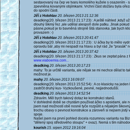
sestavovaný na čep ve tvaru komolého kužele s osazením - 
zpevněna kovanými objímkami. Vrchní část stožáru byla oř
do spodní části.
Jiří z Holohlav
20. březen 2013 21:12:36
deadking(20. březen 2013 21:17:23) : A ještě náhled ,když už 
dlouhý šikmý řez ,ale udělal alespoň dole patku. Jinak pokud 
pásne,pokud je to bavněná strojně šitá stanovka ,tak bych kl
provazem :-)
Jiří z Holohlav
20. březen 2013 20:41:47
deadking(20. březen 2013 21:17:23) : U áčka by to mělo vydrže
opravdu bál ,aby mi nespadl na hlavu a byl rád ,že "prasák" n
Jiří z Holohlav
20. březen 2013 20:37:42
deadking(20. březen 2013 21:17:23) : Zkus se zeptat pána z 
www.viaboemia.com...
deadking
20. březen 2013 20:17:23
mahy: To je určitě varianta, ale nějak se mi nechce dělat to ta
možnost je.
mahy
20. březen 2013 16:09:07
deadking(20. březen 2013 15:52:54) : A co klasicky na jeden 
zastrčit druhý kus- Vyzkoušené, pevné, nejjednodušší.
deadking
20. březen 2013 14:52:54
Zdravím. Měl bych takový dotaz ke konstrukci stanů.
V dohledné době se chystám používat áčko s apsidami, ale n
jsem nad možností obě nosné tyče rozpůlit a nějakým šikovn
trochu obavy o pevnost konstrukce a zároveň si nejsem jis
spoje.
Našel jsem na první pohled docela rozumnou variantu na Biz
"dělený spoj středového sloupu" + ovaz). Nemá s tím náhodo
kourish
15. srpen 2012 19:16:04