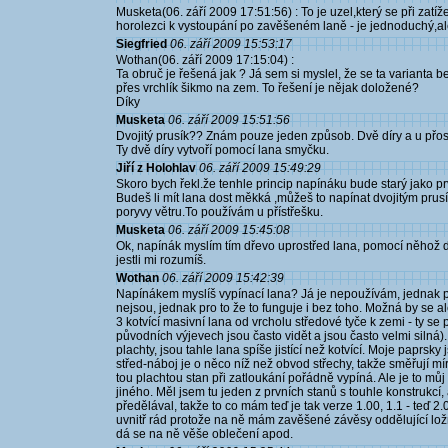
Musketa(06. září 2009 17:51:56) : To je uzel,který se při zatí
horolezci k vystoupání po zavěšeném laně - je jednoduchý,ale
Siegfried
06. září 2009 15:53:17
Wothan(06. září 2009 17:15:04) :
Ta obruč je řešená jak ? Já sem si myslel, že se ta varianta 
přes vrchlík šikmo na zem. To řešení je nějak doložené?
Díky
Musketa
06. září 2009 15:51:56
Dvojitý prusík?? Znám pouze jeden způsob. Dvě díry a u přos
Ty dvě díry vytvoří pomocí lana smyčku.
Jiří z Holohlav
06. září 2009 15:49:29
Skoro bych řekl.že tenhle princip napínáku bude starý jako prv
Budeš li mít lana dost měkká ,můžeš to napínat dvojitým pru
poryvy větru.To používám u přístřešku.
Musketa
06. září 2009 15:45:08
Ok, napínák myslím tím dřevo uprostřed lana, pomocí něhož d
jestli mi rozumíš.
Wothan
06. září 2009 15:42:39
Napínákem myslíš vypínací lana? Já je nepoužívám, jednak p
nejsou, jednak pro to že to funguje i bez toho. Možná by se al
3 kotvící masivní lana od vrcholu středové tyče k zemi - ty se 
původních výjevech jsou často vidět a jsou často velmi silná
plachty, jsou tahle lana spíše jistící než kotvící. Moje paprsk
střed-náboj je o něco níž než obvod střechy, takže směřují m
tou plachtou stan při zatloukání pořádně vypíná. Ale je to mů
jiného. Měl jsem tu jeden z prvních stanů s touhle konstrukcí,
předělával, takže to co mám teď je tak verze 1.00, 1.1 - teď 2
uvnitř rád protože na ně mám zavěšené závěsy oddělující ložn
dá se na ně věše oblečení apod.