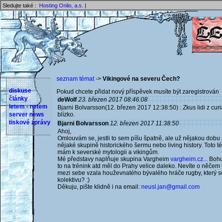
Sledujte také :
Hosting Onlio, a.s.
|
seznam témat
->
Vikingové na severu Čech?
diskuse
Pokud chcete přidat nový příspěvek musíte být zaregistrován 
články
deWolf
23. březen 2017 08:46:08
letem - netem
Bjarni Bolvarsson(12. březen 2017 12:38:50) : Zkus lidi z curia
server news
blízko.
tiskové zprávy
Bjarni Bolvarsson
12. březen 2017 11:38:50
Ahoj,
Omlouvám se, jestli to sem píšu špatně, ale už nějakou dobu 
nějaké skupině historického šermu nebo living history. Toto t
mám k severské mytologii a vikingům.
Mé představy naplňuje skupina Vargheim
vargheim.cz...
Bohuž
to na trénink atd měl do Prahy velice daleko. Nevíte o něčem
mezi sebe vzala houževnatého bývalého hráče rugby, který se
kolektivu? :)
Děkuju, pište klidně i na email:
neusl.jan@gmail.com