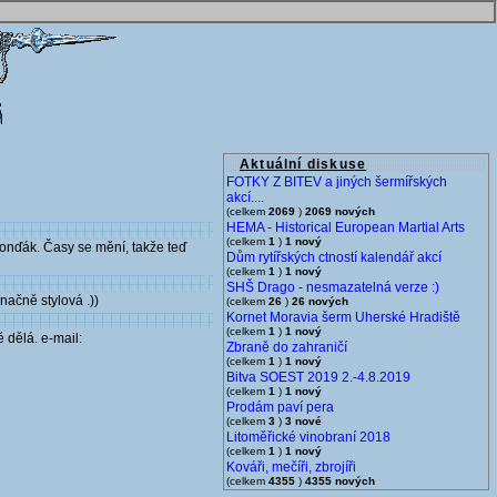
Aktuální diskuse
FOTKY Z BITEV a jiných šermířských
akcí....
(celkem
2069
)
2069 nových
HEMA - Historical European Martial Arts
(celkem
1
)
1 nový
ronďák. Časy se mění, takže teď
Dům rytířských ctností kalendář akcí
(celkem
1
)
1 nový
SHŠ Drago - nesmazatelná verze :)
ačně stylová .))
(celkem
26
)
26 nových
Kornet Moravia šerm Uherské Hradiště
(celkem
1
)
1 nový
 dělá. e-mail:
Zbraně do zahraničí
(celkem
1
)
1 nový
Bitva SOEST 2019 2.-4.8.2019
(celkem
1
)
1 nový
Prodám paví pera
(celkem
3
)
3 nové
Litoměřické vinobraní 2018
(celkem
1
)
1 nový
Kováři, mečíři, zbrojíři
(celkem
4355
)
4355 nových