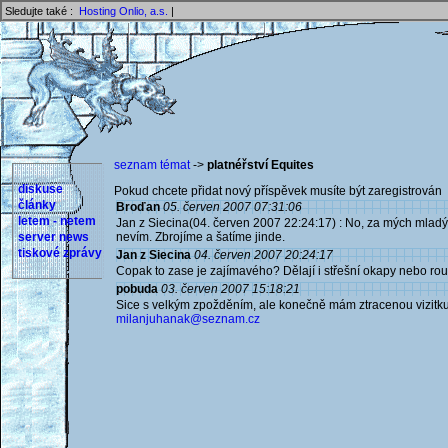
Sledujte také :
Hosting Onlio, a.s.
|
seznam témat
->
platnéřství Equites
diskuse
Pokud chcete přidat nový příspěvek musíte být zaregistrován 
články
Broďan
05. červen 2007 07:31:06
letem - netem
Jan z Siecina(04. červen 2007 22:24:17) : No, za mých mladýc
server news
nevím. Zbrojíme a šatíme jinde.
tiskové zprávy
Jan z Siecina
04. červen 2007 20:24:17
Copak to zase je zajímavého? Dělají i střešní okapy nebo ro
pobuda
03. červen 2007 15:18:21
Sice s velkým zpožděním, ale konečně mám ztracenou vizitku.
milanjuhanak@seznam.cz