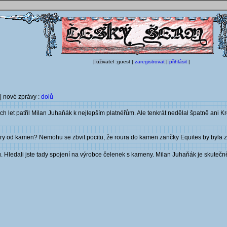
| uživatel :guest |
zaregistrovat
|
přihlásit
|
| nové zprávy :
dolů
h let patřil Milan Juhaňák k nejlepším platnéřům. Ale tenkrát nedělal špatně ani K
ury od kamen? Nemohu se zbvit pocitu, že roura do kamen zančky Equites by byla zn
 Hledali jste tady spojení na výrobce čelenek s kameny. Milan Juhaňák je skutečně