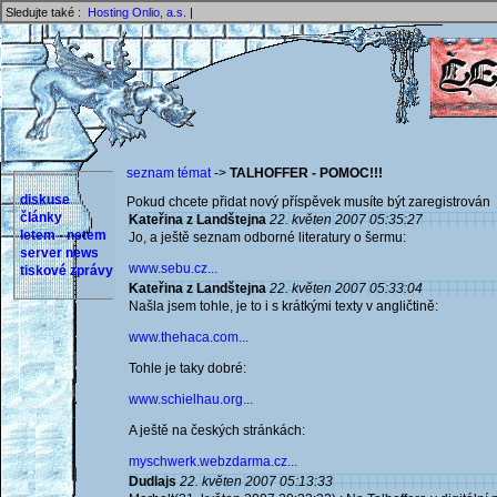
Sledujte také :
Hosting Onlio, a.s.
|
seznam témat
->
TALHOFFER - POMOC!!!
diskuse
Pokud chcete přidat nový příspěvek musíte být zaregistrován 
články
Kateřina z Landštejna
22. květen 2007 05:35:27
letem - netem
Jo, a ještě seznam odborné literatury o šermu:
server news
www.sebu.cz...
tiskové zprávy
Kateřina z Landštejna
22. květen 2007 05:33:04
Našla jsem tohle, je to i s krátkými texty v angličtině:
www.thehaca.com...
Tohle je taky dobré:
www.schielhau.org...
A ještě na českých stránkách:
myschwerk.webzdarma.cz...
Dudlajs
22. květen 2007 05:13:33