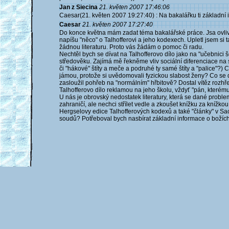
Jan z Siecina
21. květen 2007 17:46:06
Caesar(21. květen 2007 19:27:40) : Na bakalářku ti základní 
Caesar
21. květen 2007 17:27:40
Do konce května mám zadat téma bakalářské práce. Jsa ovli
napíšu "něco" o Talhofferovi a jeho kodexech. Upletl jsem si
žádnou literaturu. Proto vás žádám o pomoc či radu.
Nechtěl bych se dívat na Talhofferovo dílo jako na "učebnici
středověku. Zajímá mě řekněme vliv sociální diferenciace na 
či "hákové" štíty a meče a podruhé ty samé štíty a "palice"
jámou, protože si uvědomovali fyzickou slabost ženy? Co se d
zasloužil pohřeb na "normálním" hřbitově? Dostal vítěz rozhř
Talhofferovo dílo reklamou na jeho školu, vždyť "pán, kterému sl
U nás je obrovský nedostatek literatury, která se dané proble
zahraničí, ale nechci střílet vedle a zkoušet knížku za knížko
Hergselovy edice Talhofferových kodexů a také "články" v Sa
soudů? Potřeboval bych nasbírat základní informace o bož