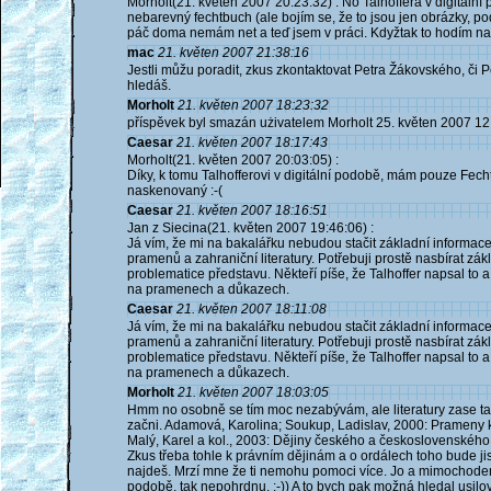
Morholt(21. květen 2007 20:23:32) : No Talhoffera v digitální 
nebarevný fechtbuch (ale bojím se, že to jsou jen obrázky, po
páč doma nemám net a teď jsem v práci. Kdyžtak to hodím na 
mac
21. květen 2007 21:38:16
Jestli můžu poradit, zkus zkontaktovat Petra Žákovského, či Petr
hledáš.
Morholt
21. květen 2007 18:23:32
příspěvek byl smazán użivatelem Morholt 25. květen 2007 12
Caesar
21. květen 2007 18:17:43
Morholt(21. květen 2007 20:03:05) :
Díky, k tomu Talhofferovi v digitální podobě, mám pouze Fec
naskenovaný :-(
Caesar
21. květen 2007 18:16:51
Jan z Siecina(21. květen 2007 19:46:06) :
Já vím, že mi na bakalářku nebudou stačit základní informace,
pramenů a zahraniční literatury. Potřebuji prostě nasbírat zák
problematice představu. Někteří píše, že Talhoffer napsal to a 
na pramenech a důkazech.
Caesar
21. květen 2007 18:11:08
Já vím, že mi na bakalářku nebudou stačit základní informace,
pramenů a zahraniční literatury. Potřebuji prostě nasbírat zák
problematice představu. Někteří píše, že Talhoffer napsal to a 
na pramenech a důkazech.
Morholt
21. květen 2007 18:03:05
Hmm no osobně se tím moc nezabývám, ale literatury zase ta
začni. Adamová, Karolina; Soukup, Ladislav, 2000: Prameny k
Malý, Karel a kol., 2003: Dějiny českého a československého
Zkus třeba tohle k právním dějinám a o ordálech toho bude jist
najdeš. Mrzí mne že ti nemohu pomoci více. Jo a mimochodem
podobě, tak nepohrdnu. :-)) A to bych pak možná hledal usilovn