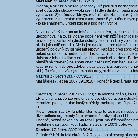
Maršálek
17. leden 2007 08:19:10
Broďan, Nazirus: a merde, je to tady , už jsou tu ti nesnesitelní 
zpět k původní otázce - vyobrazení 1) dle rytířských pásů jsou n
vyobrazení 2) oděnec z "Mrtvýchvstání" - dle zbroje movitý, ni
vyobrazení 3) u prvního bych váhal, zbylé čtyři oděnce bych p
- to ke snadnému určení kdo je a kdo není rytíř :-)
Nazirus - záleží jenom na tobě a nikom jiném, jak moc se chce
upozorňoval na to, že v dané době není rytíř nižší šlechtic (
muž který si zasloužil rytířské ostruhy - ideál na který velké
nikdo jako rytíř nerodil). Ale to jen na okraj a pro ujasnění p
urozený bojovník by jsi měl mít erbovní kabátec přes zbroj vž
pokud se pro to rozhodneš a budeš se tvářit, že nejsi až tak mo
dalšího zdobení, toliko v erbovních barvách či s erbem. Budeš-
přiměřeně zdobený nejenom onen nešťastný kabátec, ale i da
kožené řemení zbroje, zdobený pás a pochva, barevné nohavic
atd.). To vše jsou však jenom naše rady, rozhodovat se budeš 
Nazirus
17. leden 2007 08:39:13
Maršálek(17. leden 2007 09:19:10) : konečně dobrá rada, toh
Siegfried(17. leden 2007 09:01:23) : Já osobně chápu, že se l
LH a její snahu. Jenže ono dnes je potřebe dělat pár ůstupk
chrániče, proto je nutné kostým někdy trochu upravit či použít
LH.
Proto nemám rád LH-fanatiky, kteří tě za to, že máš na sobě sv
div neutluče argumenty že blavněnéné trnky nejsou LH.
Osobně, pozná někdo na 5m rozdíl, jestli má těžkooděnec p
nestáhne gatě, tak nikdo. Tudíž je vizuálně 100% dobový.
Random
17. leden 2007 09:50:54
Chániče? Někdo řekl chrániče? To jako motokrosový plastron, r