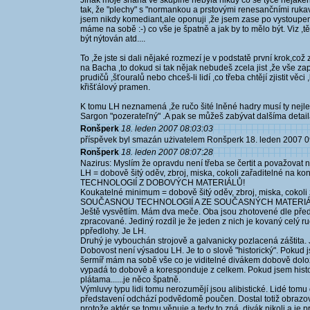
Jinak moje snaha ve skupině nebyla nikdy co se týče nějakého
tak, že "plechy" s "normankou a prstovými renesančními ruka
jsem nikdy komediant,ale oponuji ,že jsem zase po vystoupení
máme na sobě :-) co vše je špatně a jak by to mělo být. Viz 
být nýtován atd....
To ,že jste si dali nějaké rozmezí je v podstatě první krok,což
na Bacha ,to dokud si tak nějak nebudeš zcela jist ,že vše 
prudičů ,šťouralů nebo chceš-li lidí ,co třeba chtějí zjistit věc
křišťálový pramen.
K tomu LH neznamená ,že ručo šité lněné hadry musí ty nejlepš
Sargon "pozerateľný" .A pak se můžeš zabývat dalšíma detai
Ronšperk
18. leden 2007 08:03:03
příspěvek byl smazán użivatelem Ronšperk 18. leden 2007 0
Ronšperk
18. leden 2007 08:07:28
Nazirus: Myslím že opravdu není třeba se čertit a považovat n
LH = dobově šitý oděv, zbroj, miska, cokoli zařaditelné 
TECHNOLOGIÍ Z DOBOVÝCH MATERIÁLŮ!
Koukatelné minimum = dobově šitý oděv, zbroj, miska, cokol
SOUČASNOU TECHNOLOGIÍ A ZE SOUČASNÝCH MATERIÁ
Ještě vysvětlím. Mám dva meče. Oba jsou zhotovené dle před
zpracované. Jediný rozdíl je že jeden z nich je kovaný celý ru
ppředlohy. Je LH.
Druhý je vybouchán strojově a galvanicky pozlacená záštita. 
Dobovost není výsadou LH. Je to o slově "historický". Pokud j
šermíř mám na sobě vše co je viditelné divákem dobově doloži
vypadá to dobově a koresponduje z celkem. Pokud jsem hist
plátama......je něco špatně.
Výmluvy typu lidi tomu nerozumějí jsou alibistické. Lidé tom
představení odchází podvědomě poučen. Dostal totiž obrazo
protože aktér se tomu věnuje a tedy to zná, divák nikoli a je p