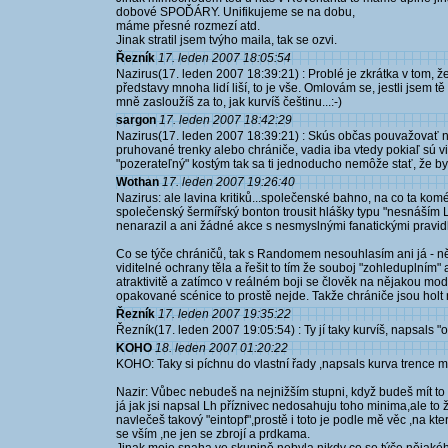
dobové SPOĎÁRY. Unifikujeme se na dobu,
máme přesné rozmezí atd.
Jinak stratil jsem tvýho maila, tak se ozvi.
Řezník
17. leden 2007 18:05:54
Nazirus(17. leden 2007 18:39:21) : Problé je zkrátka v tom, 
představy mnoha lidí liší, to je vše. Omlovám se, jestli jsem tě
mně zasloužíš za to, jak kurvíš češtinu...:-)
sargon
17. leden 2007 18:42:29
Nazirus(17. leden 2007 18:39:21) : Skús občas pouvažovať nad
pruhované trenky alebo chrániče, vadia iba vtedy pokiaľ sú v
"pozerateľný" kostým tak sa ti jednoducho nemôže stať, že by t
Wothan
17. leden 2007 19:26:40
Nazirus: ale lavina kritiků...společenské bahno, na co ta koméd
společenský šermířský bonton trousit hlášky typu "nesnáším L
nenarazil a ani žádné akce s nesmyslnými fanatickými pravid
Co se týče chráničů, tak s Randomem nesouhlasím ani já - někd
viditelné ochrany těla a řešit to tím že souboj "zohleduplním
atraktivitě a zatímco v reálném boji se člověk na nějakou mo
opakované scénice to prostě nejde. Takže chrániče jsou hol
Řezník
17. leden 2007 19:35:22
Řezník(17. leden 2007 19:05:54) : Ty jí taky kurvíš, napsals "
KOHO
18. leden 2007 01:20:22
KOHO: Taky si píchnu do vlastní řady ,napsals kurva trence mě
Nazir: Vůbec nebudeš na nejnižším stupni, když budeš mít to "
já jak jsi napsal Lh příznivec nedosahuju toho minima,ale t
navlečeš takový "eintopf",prostě i toto je podle mě věc ,na k
se vším ,ne jen se zbrojí a prdkama.