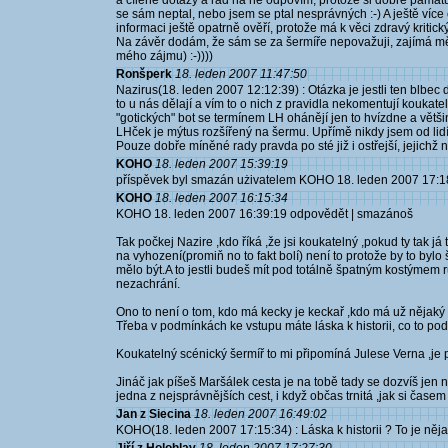
a cílené dotazy a rád na ně odpovím, protože si dobře pamatu
se sám neptal, nebo jsem se ptal nesprávných :-) A ještě víc
informaci ještě opatrně ověří, protože má k věci zdravý kritický 
Na závěr dodám, že sám se za šermíře nepovažuji, zajímá mě 
mého zájmu) :-))))
Ronšperk
18. leden 2007 11:47:50
Nazirus(18. leden 2007 12:12:39) : Otázka je jestli ten blbec 
to u nás dělají a vím to o nich z pravidla nekomentují koukate
"gotických" bot se termínem LH ohánějí jen to hvízdne a větš
LHček je mýtus rozšířený na šermu. Upřímě nikdy jsem od lid
Pouze dobře míněné rady pravda po sté již i ostřejší, jejichž ná
KOHO
18. leden 2007 15:39:19
příspěvek byl smazán użivatelem KOHO 18. leden 2007 17:1
KOHO
18. leden 2007 16:15:34
KOHO 18. leden 2007 16:39:19 odpovědět | smazánoš
Tak počkej Nazire ,kdo říká ,že jsi koukatelný ,pokud ty tak já 
na vyhození(promiň no to fakt bolí) není to protože by to bylo š
mělo být.A to jestli budeš mít pod totálně špatným kostýmem rů
nezachrání.
Ono to není o tom, kdo má kecky je keckař ,kdo má už nějaký 
Třeba v podmínkách ke vstupu máte láska k historii, co to podl
Koukatelný scénický šermíř to mi připomíná Julese Verna ,je 
Jináč jak píšeš Maršálek cesta je na tobě tady se dozvíš jen 
jedna z nejsprávnějších cest, i když občas trnitá ,jak si časem
Jan z Siecina
18. leden 2007 16:49:02
KOHO(18. leden 2007 17:15:34) : Láska k historii ? To je nějak