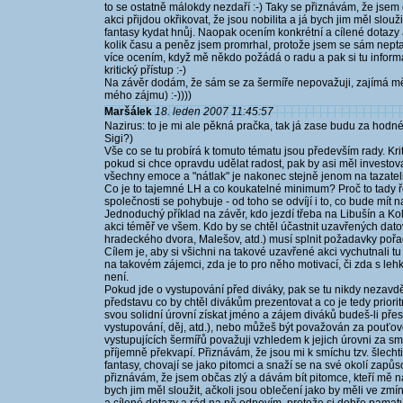
to se ostatně málokdy nezdaří :-) Taky se přiznávám, že jsem 
akci přijdou okřikovat, že jsou nobilita a já bych jim měl slou
fantasy kydat hnůj. Naopak ocením konkrétní a cílené dotazy 
kolik času a peněz jsem promrhal, protože jsem se sám nepta
více ocením, když mě někdo požádá o radu a pak si tu informa
kritický přístup :-)
Na závěr dodám, že sám se za šermíře nepovažuji, zajímá mě 
mého zájmu) :-))))
Maršálek
18. leden 2007 11:45:57
Nazirus: to je mi ale pěkná pračka, tak já zase budu za hodné
Sigi?)
Vše co se tu probírá k tomuto tématu jsou především rady. Kri
pokud si chce opravdu udělat radost, pak by asi měl investovat
všechny emoce a "nátlak" je nakonec stejně jenom na tazateli,
Co je to tajemné LH a co koukatelné minimum? Proč to tady ře
společnosti se pohybuje - od toho se odvíjí i to, co bude mít 
Jednoduchý příklad na závěr, kdo jezdí třeba na Libušín a Ko
akci téměř ve všem. Kdo by se chtěl účastnit uzavřených dat
hradeckého dvora, Malešov, atd.) musí splnit požadavky pořad
Cílem je, aby si všichni na takové uzavřené akci vychutnali tu
na takovém zájemci, zda je to pro něho motivací, či zda s leh
není.
Pokud jde o vystupování před diváky, pak se tu nikdy nezavděč
představu co by chtěl divákům prezentovat a co je tedy priorit
svou solidní úrovní získat jméno a zájem diváků budeš-li přesv
vystupování, děj, atd.), nebo můžeš být považován za pouťo
vystupujících šermířů považuji vzhledem k jejich úrovni za
příjemně překvapí. Přiznávám, že jsou mi k smíchu tzv. šlechti
fantasy, chovají se jako pitomci a snaží se na své okolí zapůs
přiznávám, že jsem občas zlý a dávám bít pitomce, kteří mě na l
bych jim měl sloužit, ačkoli jsou oblečení jako by měli ve z