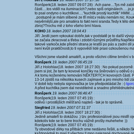
Jiří z Holohlav
18. leden 2007 17:27:30
Ronšperk(18. leden 2007 09:07:28) : Ach pane....Tys mě zabil.
částí.....tos viděl na iluminacích?,nebo spíš originálech......jo,j
to psal ondyno o kuchtíkovi....."kuchtík prostý kuchtík" HMM...
..postupně je mám slíbené ze tří míst,v reálu nemám nic. Ko
nejvěrnější,ale pro amatéra to fakt není sranda.Tedy k této d
zbroj?Trochu mě z toho všeho brní hlava.
KOHO
18. leden 2007 18:04:43
Jíří: Jestli jsem vykoukal dobře,tak v podstatě je to další vý
se začala zkracovat a třeba i zdobit různými průstřihy.Napří
takové varkoče,kde přední strana je kratší po pás a zadní díl 
není kvůli praktičnosti,to ti vypovědí lidé praxi ozkoušenou maj
Všichni jsme vlastně amatéři, a proto všichni cítíme brnění v 
Ronšperk
19. leden 2007 06:45:19
Jiří z Holohlav(18. leden 2007 18:27:30) : No pokud pozorně 
jsem si jist, že tam ty kovové končíky na šněrování u oděvů o
A k tomu koženému lemování NĚKTERÝCH kovových částí. Pok
13-14 zjistíš na několika kusech zajímavé a pro mnoho lidí z
V době kdy nebyla signovačka je lze předpokládat že :-)
tgoro
A před kuchtíka jsem dal neviditelné a snadno přehlédnutelné
Ronšperk
19. leden 2007 06:46:47
Ronšperk(19. leden 2007 07:45:19) :
oděvů i prostějších měšťanů najdeš - tak je to správně.
Siegfried
19. leden 2007 07:31:37
Jiří z Holohlav(18. leden 2007 18:27:30) :
Jedině amateři to dokážou .) tzv. profesionálové jsou mistři oj
kdekoliv kde se to bere trochu vážně prošly muhehehe :))
Ronšperk(19. leden 2007 07:45:19) :
Ty obvodové dírky na přilbách sme nedávno řešili, a někdo říká
každopádně to mají !! všechny !! mno nalezené dochované ori