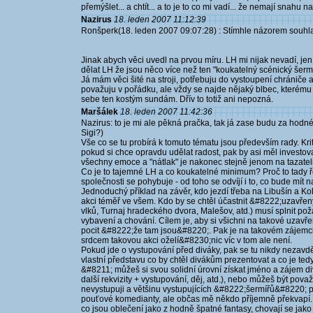
přemýšlet... a chtít... a to je to co mi vadí... že nemají snahu na
Nazirus
18. leden 2007 11:12:39
Ronšperk(18. leden 2007 09:07:28) : Stímhle názorem souhla
Jinak abych věci uvedl na prvou míru. LH mi nijak nevadí, jen 
dělat LH že jsou něco více než ten "koukatelný scénický šermí
Já mám věci šité na stroji, potřebuju do vystoupení chrániče al
považuju v pořádku, ale vždy se najde nějaký blbec, kterému s
sebe ten kostým sundám. Dřív to totiž ani nepozná.
Maršálek
18. leden 2007 11:42:36
Nazirus: to je mi ale pěkná pračka, tak já zase budu za hodné
Sigi?)
Vše co se tu probírá k tomuto tématu jsou především rady. Kri
pokud si chce opravdu udělat radost, pak by asi měl investovat
všechny emoce a "nátlak" je nakonec stejně jenom na tazateli,
Co je to tajemné LH a co koukatelné minimum? Proč to tady ře
společnosti se pohybuje - od toho se odvíjí i to, co bude mít 
Jednoduchý příklad na závěr, kdo jezdí třeba na Libušín a Ko
akci téměř ve všem. Kdo by se chtěl účastnit &#8222;uzavř
vlků, Turnaj hradeckého dvora, Malešov, atd.) musí splnit po
vybavení a chování. Cílem je, aby si všichni na takové uzavřen
pocit &#8222;že tam jsou&#8220;. Pak je na takovém zájemci, 
srdcem takovou akci oželí&#8230;nic víc v tom ale není.
Pokud jde o vystupování před diváky, pak se tu nikdy nezavd
vlastní představu co by chtěl divákům prezentovat a co je tedy 
&#8211; můžeš si svou solidní úrovní získat jméno a zájem di
další rekvizity + vystupování, děj, atd.), nebo můžeš být p
nevystupuji a většinu vystupujících &#8222;šermířů&#8220; p
pouťové komedianty, ale občas mě někdo příjemně překvapí. Při
co jsou oblečení jako z hodně špatné fantasy, chovají se jako