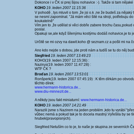
Dokonce i v ČK si prej šijou nohavice :-). Takže si tam nějaké 
KOHO
19. leden 2007 11:15:36
V pohodě , tys mluvil o tom ,že jsi o.k ,ne že budeš za nějaký t
se nesmí zapomínat. "Já mám věci šité na stroji, potřebuju do
koukatelně"
Vím jen to ,že udělat si věci dobře zabere trochu času,pokud 
poslal.
Opakuji se,ale když šílenýmu kostýmu dodáš nohavice,je to j
Určitě se mi ozvy na dawit.koho @ seznam.cz a pošli mi na č
Ano kdo nejde s dobou, jde proti nám a tudíš se tu do něj bude
Siegfried
19. leden 2007 13:49:23
KOHO(19. leden 2007 12:15:36) :
Nazirus(19. leden 2007 11:47:28) :
WTF ČK ?
Broďan
19. leden 2007 13:53:01
Ronšperk(19. leden 2007 07:45:19) : K těm dírkám po obvodu 
těchto dírek:
www.hermann-historica.de...
www.diu-minnezit.de...
A někdy jsou fakt miniaturní:
www.hermann-historica.de...
KOHO
19. leden 2007 14:21:49
Narazili jsme s Nazirem na jeden problém ,kdo tu vyrábí "pře
vůbec nemá a pokud tak je to docela mastný.Vyřešila by se tí
hrubek(pravopisných).
Siegfried:Netuším co to je, to naše je skupina ze severních 