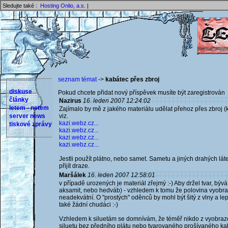
Sledujte také :
Hosting Onlio, a.s.
|
seznam témat
->
kabátec přes zbroj
diskuse
Pokud chcete přidat nový příspěvek musíte být zaregistrován 
články
Nazirus
16. leden 2007 12:24:02
letem - netem
Zajímalo by mě z jakého materiálu udělat přehoz přes zbroj (
server news
viz.
kazi.webz.cz...
tiskové zprávy
kazi.webz.cz...
kazi.webz.cz...
kazi.webz.cz...
Jestli použít plátno, nebo samet. Sametu a jiných drahých lát
přijít draze.
Maršálek
16. leden 2007 12:58:01
v případě urozených je materiál zřejmý :-) Aby držel tvar, býv
aksamit, nebo hedváb) - vzhledem k tomu že polovina vyobrazen
neadekvátní. O "prostých" oděnců by mohl být šitý z vlny a le
také žádní chudáci :-)
Vzhledem k siluetám se domnívám, že téměř nikdo z vyobraz
siluetu bez předního plátu nebo tvarovaného prošívaného ka