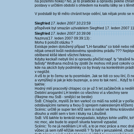
na pozemní hokej? No, je to praktické a opravdu pěkně chrání, 
postavy v určitém období s ohledem na kvalitu látky se s těm
V podstatě by tě mělo chránit tvoje odění, tak nějak proto se no
Siegfried
17. leden 2007 10:23:59
příspěvek byl smazán użivatelem Siegfried 17. leden 2007 1
Siegfried
17. leden 2007 10:39:06
Nazirus(17. leden 2007 09:39:13) :
Mohu ti položit otázku ?
Existuje jeden doložený případ "LH-fanatika" co tobě nebo ně
nějak omezil kvůli nedobovému spodnímu prádlu ??? Nejlépe uk
oblíbené klišé které všichni řeknou...
Kdyby keckaři nebyli líní si opravdu přečíst např. ty "strašn
fašisty" Wothana možná by zjistili že mohou mít pod cokoliv co
kde na akcích byly podmínky co by trvaly na konkrétním prá
v negližé.
A víš to je to čemu se tu posmívám. Jak se lidi co sou líní, či
a vymýšlejí si jak je kdo buzeruje, a ono to tak není... Když 
takhle:
Hodný milí pracovitý chlapec co je už 5 let začátečník a ned
Debilní arogantní LH kretén co všechno ví a všechny sere
(říkejme mu SsB - smějící se bestie)
SsB: Chlapče, myslíš že ten varkoč co máš na sobě je v pořád
odstávajícími rameny a fixou či sprejem nakresleným křížem)
Scénic: určitě je super ten kříž sem si našel ve filmu královstv
dlouho a viděl sem v tom i kluky na Libušíně.
SsB: Víš takhle to tenkrát nevypadalo, kdybys tohle ustříhl, tohl
nic moc, ale bude to aspoň silueta tvarově vypadat.
Scénic: To ne já nedělám LH víš, a to je moc práce a moc drah
vůbec já sem rytíř-křižák nevidíš ? Ty byli v jeruzalémě, chudí a