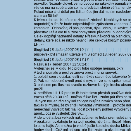
pravidlo. Neznalý člověk věří průvodci na jakékoliv památce ka
vše co má na sobě a vše co mu předvádí, stejně věří americký
Pokud něco chci dělat pro lidi a něco jim dát musím následova
cca max 50 let!
K tvému dotazu. Kabátce rozhodně zdobné. Nebál bych se použ
napodobí) s tím že bude odpovídajícím způsobem zdobeno. Ja
kompaktní. Odpovídající pás, pochvu, dýku, obuv, i rukavice
představuješ a dle té si zvol pomyslnou předlohu. V dobovýc
Celek doplňijí nádherně detaily. Přesky, nákončí na tkanicíc
detaily, které zdá se nikdo neuvidí, ale celkově kostým posouva
LH. :-)
Siegfried
18. leden 2007 08:10:44
příspěvek byl smazán użivatelem Siegfried 18. leden 2007 0
Siegfried
18. leden 2007 08:17:17
Nazirus(17. leden 2007 12:56:24) :
Vydejchej se, v klidu. Nic proti tobě osobně nemám, ok ?
A ted si pomalu a pečlivě znovu přečti můj příspěvek...
1. položil sem ti otázku, jestli se někdy stalo něco takového (v
2. Pak sem obecně uvedl proč si myslím, že se to spíše nesta
3. pak sem pro ilustraci uvedlo rozhovor který je trochu abs
prožil.
4. nedělám LH. Už prosím tě tohle slovo přestaň používat d
trochu dělá 20-30 lidí... možná těžko říct... znám pár těch co s
Já bych byl jen rád aby lidí co vystupují na bitvách nebo před 
tak jak si myslej, že by chtěli vypadat v minulosti... protože d
nenechají vysvětlit) tak mají dost zkreslený pohled vytvořený s
apod... což je výsledek děsivý...
A jde to dělat bez velkých nákladů, jen je třeba přemýšlet a nek
A opakuju nevztahuju to na tvojí osobu, nýbrž na filozofii kter
to co tu hájíš. Ale možná je v tobě ještě kus toho ducha Mirka
hodný kluci... Což oni asi sou, pár jich znám, u piva bezva, al