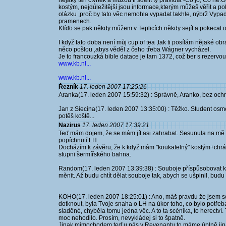
nějaký ten čtvrtek a můžou ti sdělit ty pravidla -Co jo, Co n
kostým, nejdůležitější jsou informace,kterým můžeš věřit a poku
otázku ,proč by tato věc nemohla vypadat takhle, nýbrž Vypad
pramenech.
Klíďo se pak někdy můžem v Teplicích někdy sejít a pokecat 
I když tato doba není můj cup of tea ,tak ti posílám nějaké obr
něco pošlou ,abys věděl z čeho třeba Wágner vycházel.
Je to francouzká bible datace je tam 1372, což ber s rezervou
www.kb.nl...
www.kb.nl...
Řezník
17. leden 2007 17:25:26
Aranka(17. leden 2007 15:59:32) : Správně, Aranko, bez ochra
Jan z Siecina(17. leden 2007 13:35:00) : Těžko. Student osmé 
potěš koště...
Nazirus
17. leden 2007 17:39:21
Teď mám dojem, že se mám jít asi zahrabat. Sesunula na mě l
popíchnutí LH.
Docházím k závěru, že k když mám "koukatelný" kostým+chrán
stupni šermířského bahna.
Random(17. leden 2007 13:39:38) : Souboje příspůsobovat k
měnit. Až budu chtít dělat souboje tak, abych se ušpinil, budu
KOHO(17. leden 2007 18:25:01) : Ano, máš pravdu že jsem se o
dotknout, byla Tvoje snaha o LH na úkor toho, co bylo potřeb
sladěné, chyběla tomu jedna věc. A to ta scénika, to herectví
moc nehodilo. Prosím, nevykládej si to špatně.
Jinak mimochodem teď u nás v Revenantu to máme úplně jinak