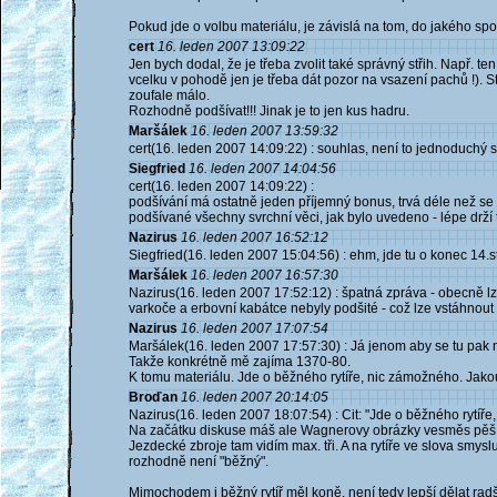
Pokud jde o volbu materiálu, je závislá na tom, do jakého spo
cert
16. leden 2007 13:09:22
Jen bych dodal, že je třeba zvolit také správný střih. Např. t
vcelku v pohodě jen je třeba dát pozor na vsazení pachů !). S
zoufale málo.
Rozhodně podšívat!!! Jinak je to jen kus hadru.
Maršálek
16. leden 2007 13:59:32
cert(16. leden 2007 14:09:22) : souhlas, není to jednoduchý s
Siegfried
16. leden 2007 14:04:56
cert(16. leden 2007 14:09:22) :
podšívání má ostatně jeden příjemný bonus, trvá déle než se t
podšívané všechny svrchní věci, jak bylo uvedeno - lépe drží 
Nazirus
16. leden 2007 16:52:12
Siegfried(16. leden 2007 15:04:56) : ehm, jde tu o konec 14.st
Maršálek
16. leden 2007 16:57:30
Nazirus(16. leden 2007 17:52:12) : špatná zpráva - obecně lz
varkoče a erbovní kabátce nebyly podšité - což lze vstáhnout 
Nazirus
16. leden 2007 17:07:54
Maršálek(16. leden 2007 17:57:30) : Já jenom aby se tu pak 
Takže konkrétně mě zajíma 1370-80.
K tomu materiálu. Jde o běžného rytíře, nic zámožného. Jakou
Broďan
16. leden 2007 20:14:05
Nazirus(16. leden 2007 18:07:54) : Cit: "Jde o běžného rytíře
Na začátku diskuse máš ale Wagnerovy obrázky vesměs pěšíc
Jezdecké zbroje tam vidím max. tři. A na rytíře ve slova smys
rozhodně není "běžný".
Mimochodem i běžný rytíř měl koně, není tedy lepší dělat ra