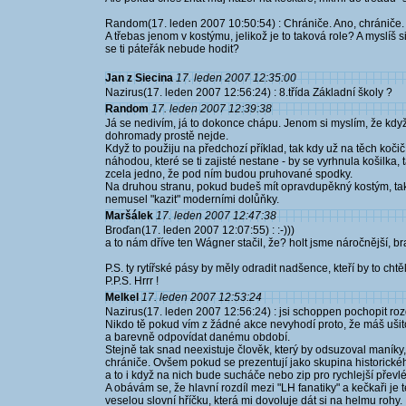
Random(17. leden 2007 10:50:54) : Chrániče. Ano, chrániče.
A třebas jenom v kostýmu, jelikož je to taková role? A myslíš s
se ti páteřák nebude hodit?
Jan z Siecina
17. leden 2007 12:35:00
Nazirus(17. leden 2007 12:56:24) : 8.třída Základní školy ?
Random
17. leden 2007 12:39:38
Já se nedivím, já to dokonce chápu. Jenom si myslím, že když 
dohromady prostě nejde.
Když to použiju na předchozí příklad, tak kdy už na těch koči
náhodou, které se ti zajisté nestane - by se vyrhnula košilka,
zcela jedno, že pod ním budou pruhované spodky.
Na druhou stranu, pokud budeš mít opravdupěkný kostým, tak j
nemusel "kazit" moderními dolůňky.
Maršálek
17. leden 2007 12:47:38
Broďan(17. leden 2007 12:07:55) : :-)))
a to nám dříve ten Wágner stačil, že? holt jsme náročnější, br
P.S. ty rytířské pásy by měly odradit nadšence, kteří by to chtěl
P.P.S. Hrrr !
Melkel
17. leden 2007 12:53:24
Nazirus(17. leden 2007 12:56:24) : jsi schoppen pochopit r
Nikdo tě pokud vím z žádné akce nevyhodí proto, že máš ušit
a barevně odpovídat danému období.
Stejně tak snad neexistuje člověk, který by odsuzoval maníky,
chrániče. Ovšem pokud se prezentují jako skupina historického
a to i když na nich bude sucháče nebo zip pro rychlejší převlék
A obávám se, že hlavní rozdíl mezi "LH fanatiky" a kečkaři je
veselou slovní hříčku, která mi dovoluje dát si na helmu rohy.