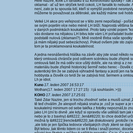
Hele Nazire, kolik Lh fanatiků ti už kontrolovalo spodky? Tak
oklamat - ať už ten strýček tvrdí cokoli, LH fanatik to nebude.
není, zato je tu spousta lidí, kteří si vymýšlí podobné nesmysl
můžeme to považovat za dětinské, ale každý máme své hobb
Velké LH akce pro veřejnost se v této zemi nepořádají - pořá
se svým pojetím více nebo méně LH blíží. Naprostá většina šerm
v daných podmínkách koukatelné. Proto taky vznikl pojem "ko
vás dostane na nějakou LH bitvu kde vám LH pořadatel bude k
podstatě nulová (zklamaní?). Mně osobně třeba vaše spodky n
já mám nějaký pud sebezáchovy). Pokud ovšem jste sto zajisti
tom je ta proklamovaná koukatelnost.
A jedna nesnášenlivá hláška na závěr aby jste snad někdo n
který omlouvá chrániče pod oděvem scénikou bude zřejmě sc
omlouvá fakt že má oděv sice ušitý dobře, ale na stroji a z 
materiálu bude zřejmě historický šermíř nebo herec - člověk c
autentický tím že se zabývá výhradně fantasy a jezdí jen na f
hobbysta a člověk co tvrdí že se zabývá hist. šermem a omlou
Lh je idiot.
Kuno
17. leden 2007 16:53:17
Wothan(17. leden 2007 17:27:15) : I já souhlasím.:>)))
KOHO
17. leden 2007 17:25:01
Také Zdar Nazire, jen si trochu zhodnoť sebe a musíš uznat ,
tě teď chválím ,že alespoň nějaká snaha je ,což je super a je v
koukatelný minimum od sebe takřka z fototky nepoznáš,to zn
jako LH (zní to divně ,ale když si opravdu vše uděláš tam jak 
nebo je to z bavlny) &#8222; Jen&#8220; to chce dodržet určit
možná ty &#8222;trencle&#8220;,tak diskutovaný ,protože i k
,ale toto je jen špička ledovce všelijakých chyb ,které se dají n
Být tebou ,tak těmto lidem co se ti třeba i snaží pomoc, docela 