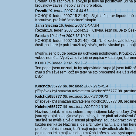
Broďan: U té zachovalé lebky,to je tedy na polstrování ,či na p
kroužkový závěs, nebo vlastně pro obojí.
Řezník
19. leden 2007 14:44:51
KOHO(19. leden 2007 15:21:49) : Sigi chtěl pravděpodobně u
Korouhve, pražské "asociace" skupin...
Jan z Siecina
19. leden 2007 14:47:04
Řezník(19. leden 2007 15:44:51) : Chyba, řezníku. Je to Česk
Broďan
19. leden 2007 15:10:19
KOHO(19. leden 2007 15:21:49) : Cit.: "U té zachovalé lebky,to
části ,na které je pak kroužkový závěs, nebo vlastně pro obojí
Myslím, že to bude pouze na uchycení polstrování. Kroužkov
vůbec neměla. Vyplývá to i z jejího popisu v katalogu, kterém
KOHO
19. leden 2007 15:23:26
Ten popis jsem neznal, to by odpovídalo, supa,já jsem totiž p
byla s tím závěsem, což by tedy ne sto procentně,ale už s větš
být:-)
Kolchoz655777
08. prosinec 2007 21:54:14
příspěvek byl smazán użivatelem Kolchoz655777 08. prosin
Kolchoz655777
08. prosinec 2007 22:09:43
příspěvek byl smazán użivatelem Kolchoz655777 08. prosin
Kolchoz655777
08. prosinec 2007 22:13:39
Nazirus: jentak mimochodem... my si šijeme taky spoďáry ;O))..
jsou výstrojní a kostýmové podmínky, které platí od založení Č
strašně se mýlíš a tvé diskusní příspěvky jsou pak prakticky "
každej neříká že Nazirus si dělá "z huby sráč"... a to s tím her
profesionálních herců, kteří hrají nejen v divadlech ale třeba i
po mnoho let a mají za sebou možná i přes stovku vystoupení 