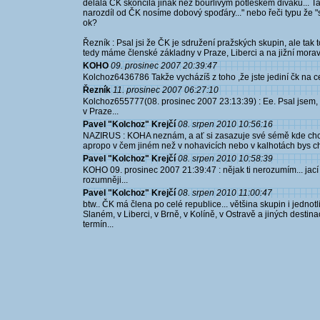
dělala ČK skončila jinak než bouřlivým potleskem diváků... T
narozdíl od ČK nosíme dobový spoďáry..." nebo řeči typu že "
ok?
Řezník : Psal jsi že ČK je sdružení pražských skupin, ale tak 
tedy máme členské základny v Praze, Liberci a na jižní morav
KOHO
09. prosinec 2007 20:39:47
Kolchoz6436786 Takže vycházíš z toho ,že jste jediní čk na 
Řezník
11. prosinec 2007 06:27:10
Kolchoz655777(08. prosinec 2007 23:13:39) : Ee. Psal jsem, 
v Praze...
Pavel "Kolchoz" Krejčí
08. srpen 2010 10:56:16
NAZIRUS : KOHA neznám, a ať si zasazuje své sémě kde chc
apropo v čem jiném než v nohavicích nebo v kalhotách bys c
Pavel "Kolchoz" Krejčí
08. srpen 2010 10:58:39
KOHO 09. prosinec 2007 21:39:47 : nějak ti nerozumím... jací
rozumněji...
Pavel "Kolchoz" Krejčí
08. srpen 2010 11:00:47
btw.. ČK má člena po celé republice... většina skupin i jednotli
Slaném, v Liberci, v Brně, v Kolíně, v Ostravě a jiných destin
termín...