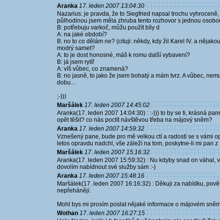
Aranka
17. leden 2007 13:04:30
Nazarius: je pravda, že to Siegfried napsal trochu vyhroceně,
půlhodinou jsem měla zhruba tento rozhovor s jednou osobo
B: potřebuju varkoč, můžu použít bíly d
A: na jaké období?
B: no to co dělám ne? (cituji: někdy, kdy žil Karel IV. a něja
modrý samet?
A: to je dost honosné, máš k romu další vybavení?
B: já jsem rytíř
A: víš vůbec, co znamená?
B: no jasně, to jako že jsem bohatý a mám tvrz. A vůbec, nemu
dobu...
;-)))
Maršálek
17. leden 2007 14:45:02
Aranka(17. leden 2007 14:04:30) : :-))) to by se ti, krásná pa
opět těšit? co nás poctít návštěvou třeba na májový sněm?
Aranka
17. leden 2007 14:59:32
Vznešený pane, bude pro mě velkou ctí a radostí se s vámi op
letos opravdu nadchl, vše záleží na tom, poskytne-li mi pan 
Maršálek
17. leden 2007 15:16:32
Aranka(17. leden 2007 15:59:32) : Nu kdyby snad on váhal, v
dovolím nabídnout své služby sám :-)
Aranka
17. leden 2007 15:48:16
Maršálek(17. leden 2007 16:16:32) : Děkuji za nabídku, pověs
nepřehánějí.
Mohl bys mi prosím poslat nějaké informace o májovém sně
Wothan
17. leden 2007 16:27:15