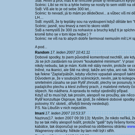
SsB: Hmm a proč máš k té hrncové přilbě ty renesanční kyrys
Scénic: Líbí se mi to a tyhle helmy se nosily to sem viděl na o
SsB: Víš ale to je od sebe 300 let...
Scénic: to nevadí, já to mám po dědečkovi... a vůbec víš mi
LH....
SsB: myslíš, že ty tepláky sou na vystoupení když děláte ten "
Scénic: jasně, sou tmavý a není to skoro vidět
SsB a nemyslíš že 300 za nohavice a bruchy když ti je spích
kromě toho se v tom lépe hejbe:) ?
Scénic: ne víš na to abych dobře šermoval nemusím mít LH s
A pod...
Random
17. leden 2007 10:41:11
Dobové spodky, to jsem původně komentovat nechtěl, ale když 
Já se jich zastávám na úrovni "koukatelné minimum". V praxi
nikdy nebudu, tak je mám. Kolik mě stály nevím, protože se c
lněné, na tkanici, ale šité na stroji, takže ani ryba, ani rak.
tak řekne "Zaplaťpábůh, kdyby všichni vypadali alespoň takhle 
Důvodem je, že v soubojích scénických, nevím, jak to kolegové
smrtelném zásahu se pan Rytíř zhroutil, plechy se posunuly, leg
padajícího plechu a klesl zvířený prach, z malebné mrtvoly 
slipech. No nádhera. A opravdu to nebyl ojedinělý případ.
Když už to musí být, tak prosím, alespoň ne proužky, ale ně
Rytíř konzultuje Ospraye, tak zjistí, že některé dobové spod
poloviny XV. století., dřívější trendy nesleduji).
P.S. Na Libušín v nich nejezdím.
Imani
17. leden 2007 10:53:37
Nazirus(17. leden 2007 09:39:13): Myslím, že nikdo neříká, že
by se tak měly alespoň tvářit, protože "gatě" byly řešeny formo
kabátce, tak doporučuji se podívat na oblíbenou stránku
www.
Wagnerovy obrázky. Někde by tam měl být i střih.