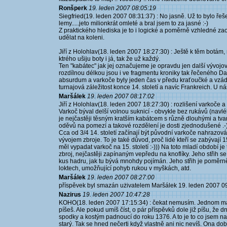
Ronšperk
19. leden 2007 08:05:19
Siegfried(19. leden 2007 08:31:37) : No jasně. Už to bylo řeš
lemy.....jeto milionkrát omleté a bral jsem to za jasné :-)
Z praktického hlediska je to i logické a poměrně vzhledné zao
udělat na koleni.
Jiří z Holohlav(18. leden 2007 18:27:30) : Ještě k těm botám,
ktrého ušiju boty i já, tak že už každý.
Ten "kabátec" jak jej označujeme je opravdu jen další vývojo
rozdílnou délkou jsou i ve fragmentu kroniky tak řečeného Dal
absurdum a varkoče byly jeden čas v předu kraťoučké a vzádu 
turnajová záležitost konce 14. století a navíc Frankreich. U n
Maršálek
19. leden 2007 08:17:02
Jiří z Holohlav(18. leden 2007 18:27:30) : rozlišení varkoče a
Varkoč býval delší volnou suknicí - obvykle bez rukávů (navl
je nejčastěji těsným kratším kabátcem s různě dlouhými a t
oděvů na pomezí a takové rozdělení je dosti zjednodušené .-
Cca od 3/4 14. století začínají být původní varkoče nahrazová
vývojem zbroje. To je také důvod, proč lidé kteří se zabývají 1
měl vypadat varkoč na 15. století :-))) Na toto mladí období 
zbroj, nejčastěji zapínaným vepředu na knoflíky. Jeho střih s
kus hadru, jak tu bývá mnohdy pojímán. Jeho střih je poměrn
loktech, umožňující pohyb rukou v myškách, atd.
Maršálek
19. leden 2007 08:27:00
příspěvek byl smazán użivatelem Maršálek 19. leden 2007 0
Nazirus
19. leden 2007 10:47:28
KOHO(18. leden 2007 17:15:34) : čekat nemusím. Jednom máš
píšeš. Ale pokud umíš číst, o pár příspěvků dole již píšu, že d
spodky a kostým padnoucí do roku 1376. A to je to co jsem n
starý. Tak se hned nečerti když vlastně ani nic nevíš. Ona doba