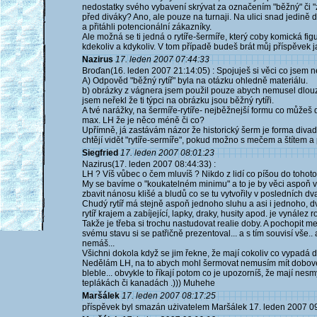
nedostatky svého vybavení skrývat za označením "běžný" či "zc
před diváky? Ano, ale pouze na turnaji. Na ulici snad jedině 
a přitáhli potencionální zákazníky.
Ale možná se ti jedná o rytíře-šermíře, který coby komická figu
kdekoliv a kdykoliv. V tom případě budeš brát můj příspěvek j
Nazirus
17. leden 2007 07:44:33
Broďan(16. leden 2007 21:14:05) : Spojuješ si věci co jsem n
A) Odpověd "běžný rytíř" byla na otázku ohledně materiálu.
b) obrázky z vágnera jsem použil pouze abych nemusel dlouz
jsem neřekl že ti týpci na obrázku jsou běžný rytíři.
A tvé narážky, na šermíře-rytíře- nejběžnejší formu co můžeš
max. LH že je něco méně či co?
Upřímně, já zastávám názor že historický šerm je forma divadla
chtějí vidět "rytíře-sermíře", pokud možno s mečem a štítem a
Siegfried
17. leden 2007 08:01:23
Nazirus(17. leden 2007 08:44:33) :
LH ? Víš vůbec o čem mluvíš ? Nikdo z lidí co píšou do tohoto
My se bavíme o "koukatelném minimu" a to je by věci aspoň vypa
zbavit nánosu klišé a bludů co se tu vytvořily v posledních dvac
Chudý rytíř má stejně aspoň jednoho sluhu a asi i jednoho, d
rytíř krajem a zabíjející, lapky, draky, husity apod. je vynález 
Takže je třeba si trochu nastudovat realie doby. A pochopit me
svému stavu si se patřičně prezentoval... a s tím souvisí vše..
nemáš...
Všichni dokola když se jim řekne, že mají cokoliv co vypadá 
Nedělám LH, na to abych mohl šermovat nemusím mít dobové s
bleble... obvykle to říkají potom co je upozorníš, že mají nes
teplákách či kanadách .))) Muhehe
Maršálek
17. leden 2007 08:17:25
příspěvek byl smazán użivatelem Maršálek 17. leden 2007 0