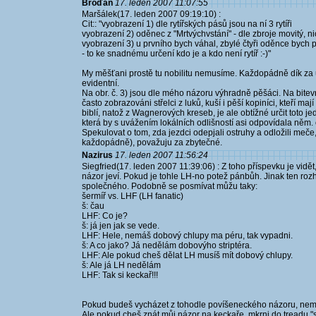
Broďan
17. leden 2007 11:07:55
Maršálek(17. leden 2007 09:19:10) :
Cit:: "vyobrazení 1) dle rytířských pásů jsou na ní 3 rytíři
vyobrazení 2) oděnec z "Mrtvýchvstání" - dle zbroje movitý, ni
vyobrazení 3) u prvního bych váhal, zbylé čtyři oděnce bych p
- to ke snadnému určení kdo je a kdo není rytíř :-)"
My měšťani prostě tu nobilitu nemusíme. Každopádně dík za u
evidentní.
Na obr. č. 3) jsou dle mého názoru výhradně pěšáci. Na bitev
často zobrazováni střelci z luků, kuší i pěší kopiníci, kteří m
biblí, natož z Wagnerových kreseb, je ale obtížné určit toto je
která by s uvážením lokálních odlišností asi odpovídala něm.
Spekulovat o tom, zda jezdci odepjali ostruhy a odložili meče
každopádně), považuju za zbytečné.
Nazirus
17. leden 2007 11:56:24
Siegfried(17. leden 2007 11:39:06) : Z toho příspevku je vidět
názor jeví. Pokud je tohle LH-no potež pánbůh. Jinak ten roz
společného. Podobně se posmívat můžu taky:
šermíř vs. LHF (LH fanatic)
š: čau
LHF: Co je?
š: já jen jak se vede.
LHF: Hele, nemáš dobový chlupy ma péru, tak vypadni.
š: A co jako? Já nedělám dobovýho striptéra.
LHF: Ale pokud cheš dělat LH musíš mít dobový chlupy.
š: Ale já LH nedělám
LHF: Tak si keckař!!!
Pokud budeš vycházet z tohodle povíšeneckého názoru, nem
Ale pokud cheš znát můj názor na keckaře, mkrni do treadu "