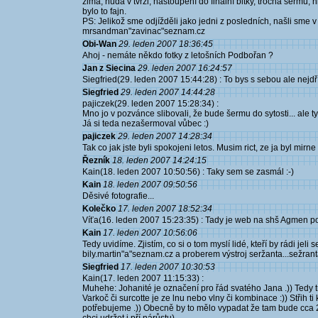
zima, nuda v tvrzi, nastoupení do finální bitky, trocha šermu
bylo to fajn.
PS: Jelikož sme odjížděli jako jedni z posledních, našli sme
mrsandman"zavinac"seznam.cz
Obi-Wan
29. leden 2007 18:36:45
Ahoj - nemáte někdo fotky z letošních Podbořan ?
Jan z Siecina
29. leden 2007 16:24:57
Siegfried(29. leden 2007 15:44:28) : To bys s sebou ale nejdř
Siegfried
29. leden 2007 14:44:28
pajiczek(29. leden 2007 15:28:34) :
Mno jo v pozvánce slibovali, že bude šermu do sytosti... ale 
Já si teda nezašermoval vůbec :)
pajiczek
29. leden 2007 14:28:34
Tak co jak jste byli spokojeni letos. Musim rict, ze ja byl mir
Řezník
18. leden 2007 14:24:15
Kain(18. leden 2007 10:50:56) : Taky sem se zasmál :-)
Kain
18. leden 2007 09:50:56
Děsivé fotografie...
Kolečko
17. leden 2007 18:52:34
Víťa(16. leden 2007 15:23:35) : Tady je web na shš Agmen 
Kain
17. leden 2007 10:56:06
Tedy uvidíme. Zjistím, co si o tom myslí lidé, kteří by rádi j
bily.martin"a"seznam.cz a proberem výstroj seržanta...sežranta
Siegfried
17. leden 2007 10:30:53
Kain(17. leden 2007 11:15:33) :
Muhehe: Johanité je označení pro řád svatého Jana .)) Tedy t
Varkoč či surcotte je ze lnu nebo vlny či kombinace :)) Střih
potřebujeme .)) Obecně by to mělo vypadat že tam bude cca 2-4 