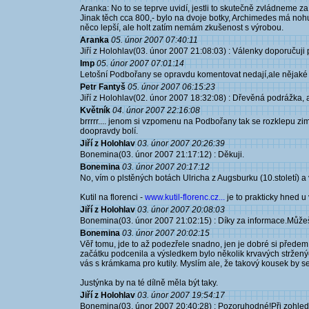
Aranka: No to se teprve uvidí, jestli to skutečně zvládneme za
Jinak těch cca 800,- bylo na dvoje botky, Archimedes má nohu 
něco lepší, ale holt zatím nemám zkušenost s výrobou.
Aranka
05. únor 2007 07:40:11
Jiří z Holohlav(03. únor 2007 21:08:03) : Válenky doporučuji pl
Imp
05. únor 2007 07:01:14
Letošní Podbořany se opravdu komentovat nedají,ale nějaké
Petr Fantyš
05. únor 2007 06:15:23
Jiří z Holohlav(02. únor 2007 18:32:08) : Dřevěná podrážka,
Květník
04. únor 2007 22:16:08
brrrrr.... jenom si vzpomenu na Podbořany tak se rozklepu zi
doopravdy bolí.
Jiří z Holohlav
03. únor 2007 20:26:39
Bonemina(03. únor 2007 21:17:12) : Děkuji.
Bonemina
03. únor 2007 20:17:12
No, vím o plstěných botách Ulricha z Augsburku (10.století) a
Kutil na florenci -
www.kutil-florenc.cz...
je to prakticky hned u 
Jiří z Holohlav
03. únor 2007 20:08:03
Bonemina(03. únor 2007 21:02:15) : Díky za informace.Můžeš 
Bonemina
03. únor 2007 20:02:15
Věř tomu, jde to až podezřele snadno, jen je dobré si předem za
začátku podcenila a výsledkem bylo několik krvavých stržených m
vás s krámkama pro kutily. Myslím ale, že takový kousek by s
Justýnka by na té dílně měla být taky.
Jiří z Holohlav
03. únor 2007 19:54:17
Bonemina(03. únor 2007 20:40:28) : Pozoruhodné!Při zohlednění