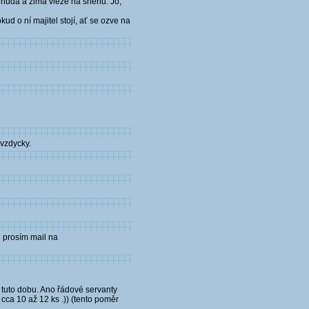
, nuda a zima vleže na sněhu. Jo,
d o ní majitel stojí, ať se ozve na
 vzdycky.
i prosím mail na
o tuto dobu. Ano řádové servanty
 cca 10 až 12 ks .)) (tento poměr