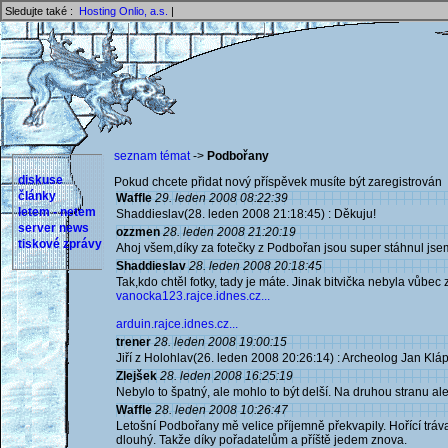
Sledujte také :
Hosting Onlio, a.s.
|
seznam témat
->
Podbořany
diskuse
Pokud chcete přidat nový příspěvek musíte být zaregistrován 
články
Waffle
29. leden 2008 08:22:39
letem - netem
Shaddieslav(28. leden 2008 21:18:45) : Děkuju!
server news
ozzmen
28. leden 2008 21:20:19
tiskové zprávy
Ahoj všem,díky za fotečky z Podbořan jsou super stáhnul js
Shaddieslav
28. leden 2008 20:18:45
Tak,kdo chtěl fotky, tady je máte. Jinak bitvička nebyla vůbec 
vanocka123.rajce.idnes.cz...
arduin.rajce.idnes.cz...
trener
28. leden 2008 19:00:15
Jiří z Holohlav(26. leden 2008 20:26:14) : Archeolog Jan Kláp
Zlejšek
28. leden 2008 16:25:19
Nebylo to špatný, ale mohlo to být delší. Na druhou stranu al
Waffle
28. leden 2008 10:26:47
Letošní Podbořany mě velice příjemně překvapily. Hořící tráva 
dlouhý. Takže díky pořadatelům a příště jedem znova.