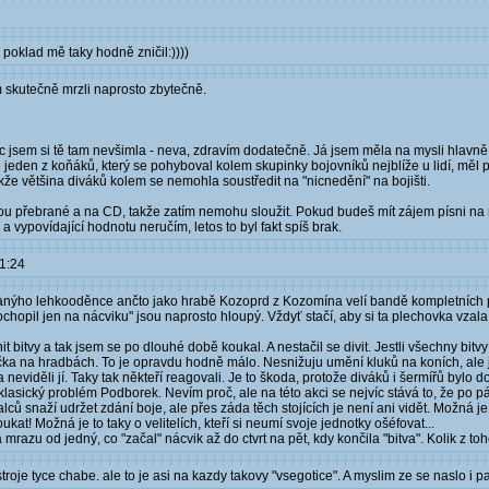
 poklad mě taky hodně zničil:))))
m skutečně mrzli naprosto zbytečně.
c jsem si tě tam nevšimla - neva, zdravím dodatečně. Já jsem měla na mysli hlavně
že jeden z koňáků, který se pohyboval kolem skupinky bojovníků nejblíže u lidí, měl 
kže většina diváků kolem se nemohla soustředit na "nicnedění" na bojišti.
ejsou přebrané a na CD, takže zatím nemohu sloužit. Pokud budeš mít zájem písni n
a vypovídající hodnotu neručím, letos to byl fakt spíš brak.
31:24
dlanýho lehkooděnce ančto jako hrabě Kozoprd z Kozomína velí bandě kompletních pl
ochopil jen na nácviku" jsou naprosto hloupý. Vždyť stačí, aby si ta plechovka vza
bitvy a tak jsem se po dlouhé době koukal. A nestačil se divit. Jestli všechny bitvy
čka na hradbách. To je opravdu hodně málo. Nesnižuju umění kluků na koních, ale 
viděli jí. Taky tak někteří reagovali. Je to škoda, protože diváků i šermířů bylo dost
isí klasický problém Podborek. Nevím proč, ale na této akci se nejvíc stává to, že po 
lců snaží udržet zdání boje, ale přes záda těch stojících je není ani vidět. Možná j
t! Možná je to taky o velitelích, kteří si neumí svoje jednotky ošéfovat...
mrazu od jedný, co "začal" nácvik až do ctvrt na pět, kdy končila "bitva". Kolik z to
roje tyce chabe. ale to je asi na kazdy takovy "vsegotice". A myslim ze se naslo i p