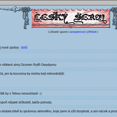
| uživatel :guest |
zaregistrovat
|
přihlásit
|
| nové zprávy :
dolů
em některé ahoj Ozzmen Rytíři Gwydyonu
zlá, jen ta kocovina by mohla bejt milosrdnější.
ště by s Tebou nesouhlasil :-)
espoň nějaké držkobití, takže pohoda.
dodala bitvě tu správnou atmosféru, boje jsem si užil dosytosti, a ani nácvik a prost