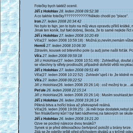
Fotečky bych taktéž ocenil.
Jiří z Holohlav
28. leden 2008 09:52:38
A co takhle fotečky????????????Někdo chodil po "place".
Iron
27. leden 2008 20:34:42
No bylo to fajn, jen to bylo na můj vkus opravdu příliš krátké, 
Jinak ten koník, byl fakt dobrej, škoda, že to samé nejkde říct 
Jiří z Holohlav
27. leden 2008 10:20:49
Víťa(27. leden 2008 10:59:18) : Možná jo,nevím,nemám vůbe
Hemiš
27. leden 2008 10:06:30
Zdravím, kousek od bitevního pole (u aut) jsme našli foťák. 
Víťa
27. leden 2008 09:59:18
Jiří z Holohlav(27. leden 2008 10:51:49) : Zohledňuji, doufal 
se všechny ty střety prodloužit, případně dořešit větší recyklaci
Jiří z Holohlav
27. leden 2008 09:51:49
Víťa(27. leden 2008 10:22:52) : Zohlednˇuješ i to ,že klidně 
Víťa
27. leden 2008 09:22:52
Jiří z Holohlav(26. leden 2008 20:26:14) : což možný to je....ale
Peťule
26. leden 2008 22:15:14
Jiří z Holohlav(26. leden 2008 20:26:14) : Musím souhlasit,ten
Jiří z Holohlav
26. leden 2008 19:26:14
Pěkná bitva a hořící tráva až překvapivě reálná.
Víťa(26. leden 2008 19:09:25) : Já měl boje dostatek,nebyl js
Ten frísák/černý kůnˇ/ byl fakt nádhernej,na takových se skute
Jiří z Holohlav
26. leden 2008 19:21:20
Ozve se poctivý nálezce dvou tesáků?
Synek si je před děkovačkou čertvíproč položil u brány tvrze.
Zdá se,že odešly ještě před příchodem diváků a v krčmě ode