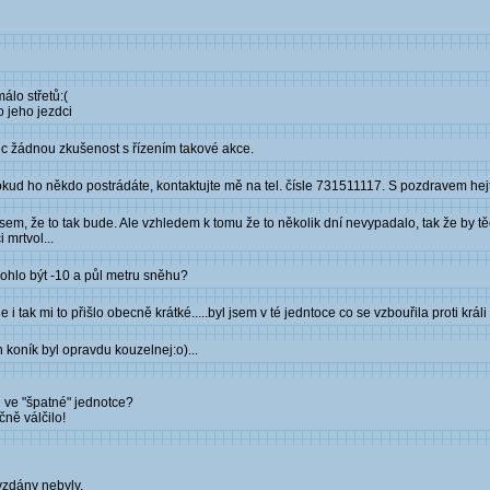
málo střetů:(
o jeho jezdci
c žádnou zkušenost s řízením takové akce.
Pokud ho někdo postrádáte, kontaktujte mě na tel. čísle 731511117. S pozdravem he
jsem, že to tak bude. Ale vzhledem k tomu že to několik dní nevypadalo, tak že by t
 mrtvol...
mohlo být -10 a půl metru sněhu?
 i tak mi to přišlo obecně krátké.....byl jsem v té jedntoce co se vzbouřila proti králi
 koník byl opravdu kouzelnej:o)...
i ve "špatné" jednotce?
čně válčilo!
vzdány nebyly.