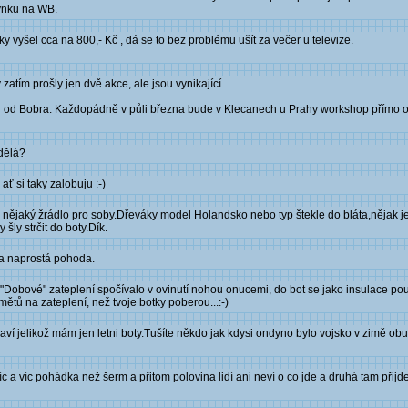
týnku na WB.
tky vyšel cca na 800,- Kč , dá se to bez problému ušít za večer u televize.
zatím prošly jen dvě akce, ale jsou vynikající.
idi od Bobra. Každopádně v půli března bude v Klecanech u Prahy workshop přímo o 
 dělá?
ať si taky zalobuju :-)
než nějaký žrádlo pro soby.Dřeváky model Holandsko nebo typ štekle do bláta,nějak
šly strčit do boty.Dík.
 a naprostá pohoda.
 "Dobové" zateplení spočívalo v ovinutí nohou onucemi, do bot se jako insulace pou
ětů na zateplení, než tvoje botky poberou...:-)
aví jelikož mám jen letni boty.Tušíte někdo jak kdysi ondyno bylo vojsko v zimě obu
íc a víc pohádka než šerm a přitom polovina lidí ani neví o co jde a druhá tam přijde