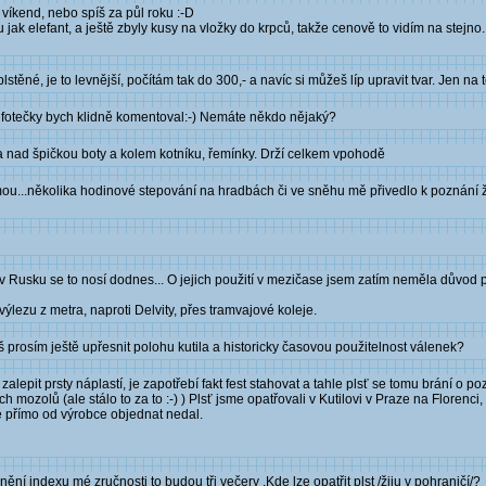
 víkend, nebo spíš za půl roku :-D
jak elefant, a ještě zbyly kusy na vložky do krpců, takže cenově to vidím na stejn
stěné, je to levnější, počítám tak do 300,- a navíc si můžeš líp upravit tvar. Jen na 
 fotečky bych klidně komentoval:-) Nemáte někdo nějaký?
 a nad špičkou boty a kolem kotníku, řemínky. Drží celkem vpohodě
mou...několika hodinové stepování na hradbách či ve sněhu mě přivedlo k poznání ž
 v Rusku se to nosí dodnes... O jejich použití v mezičase jsem zatím neměla důvod p
výlezu z metra, naproti Delvity, přes tramvajové koleje.
prosím ještě upřesnit polohu kutila a historicky časovou použitelnost válenek?
lepit prsty náplastí, je zapotřebí fakt fest stahovat a tahle plsť se tomu brání o po
ozolů (ale stálo to za to :-) ) Plsť jsme opatřovali v Kutilovi v Praze na Florenci, ta
e přímo od výrobce objednat nedal.
 indexu mé zručnosti to budou tři večery .Kde lze opatřit plst /žiju v pohraničí/?