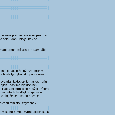
 celkové předvedení koní, protože
po celou dobu bitvy - kdy se
a magdalena(tečka)serm (zavináč)
átů je fakt otřesný. Argumenty
la toho dotyčnýho jako pobočníka.
 vypadají takto, tak to nás ochraňuj
jejich účast má být doplněk
, ale ani jedni si to neužili. Přitom
pár minutách finalfajtu najednou
e to tím, že se nikomu nechce
ho času tam stáli zbytečně?
ar vskutku k svetu vypadajicich kusu