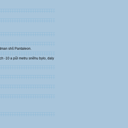
jtman shš Pantaleon.
ěch -10 a půl metru sněhu bylo, daly