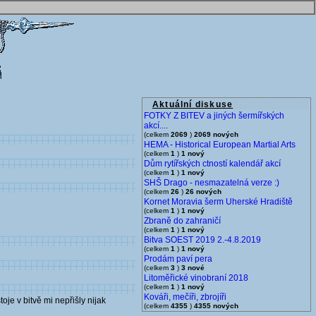
Aktuální diskuse
FOTKY Z BITEV a jiných šermířských
akcí....
(celkem
2069
)
2069 nových
HEMA - Historical European Martial Arts
(celkem
1
)
1 nový
Dům rytířských ctností kalendář akcí
(celkem
1
)
1 nový
SHŠ Drago - nesmazatelná verze :)
(celkem
26
)
26 nových
Kornet Moravia šerm Uherské Hradiště
(celkem
1
)
1 nový
Zbraně do zahraničí
(celkem
1
)
1 nový
Bitva SOEST 2019 2.-4.8.2019
(celkem
1
)
1 nový
Prodám paví pera
(celkem
3
)
3 nové
Litoměřické vinobraní 2018
(celkem
1
)
1 nový
Kováři, mečíři, zbrojíři
oje v bitvě mi nepřišly nijak
(celkem
4355
)
4355 nových