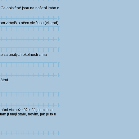
o. Celoplstěné jsou na nošení imho o
tom ztrávíš o něco víc času (víkend).
e za určitých okolností zima
átrat.
znání víc než kůže. Já jsem to ze
m ji mají stále, nevím, jak je to u