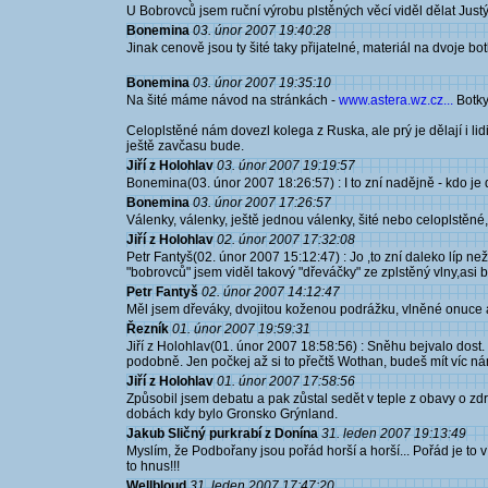
U Bobrovců jsem ruční výrobu plstěných věcí viděl dělat Jus
Bonemina
03. únor 2007 19:40:28
Jinak cenově jsou ty šité taky přijatelné, materiál na dvoje bo
Bonemina
03. únor 2007 19:35:10
Na šité máme návod na stránkách -
www.astera.wz.cz...
Botky 
Celoplstěné nám dovezl kolega z Ruska, ale prý je dělají i l
ještě zavčasu bude.
Jiří z Holohlav
03. únor 2007 19:19:57
Bonemina(03. únor 2007 18:26:57) : I to zní nadějně - kdo je
Bonemina
03. únor 2007 17:26:57
Válenky, válenky, ještě jednou válenky, šité nebo celoplstěné, 
Jiří z Holohlav
02. únor 2007 17:32:08
Petr Fantyš(02. únor 2007 15:12:47) : Jo ,to zní daleko líp 
"bobrovců" jsem viděl takový "dřeváčky" ze zplstěný vlny,asi by 
Petr Fantyš
02. únor 2007 14:12:47
Měl jsem dřeváky, dvojitou koženou podrážku, vlněné onuce
Řezník
01. únor 2007 19:59:31
Jiří z Holohlav(01. únor 2007 18:58:56) : Sněhu bejvalo dost.
podobně. Jen počkej až si to přečtš Wothan, budeš mít víc nám
Jiří z Holohlav
01. únor 2007 17:58:56
Způsobil jsem debatu a pak zůstal sedět v teple z obavy o zdr
dobách kdy bylo Gronsko Grýnland.
Jakub Sličný purkrabí z Donína
31. leden 2007 19:13:49
Myslím, že Podbořany jsou pořád horší a horší... Pořád je to v
to hnus!!!
Wellbloud
31. leden 2007 17:47:20