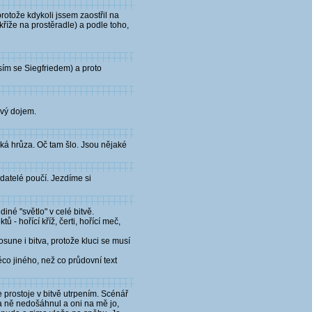
rotože kdykoli jssem zaostřil na
říže na prostěradle) a podle toho,
asím se Siegfriedem) a proto
ový dojem.
jaká hrůza. Oč tam šlo. Jsou nějaké
adatelé poučí. Jezdíme si
iné "světlo" v celé bitvě.
 - hořící kříž, čerti, hořící meč,
sune i bitva, protože kluci se musí
co jiného, než co průdovní text
e prostoje v bitvě utrpením. Scénář
na ně nedošáhnul a oni na mě jo,