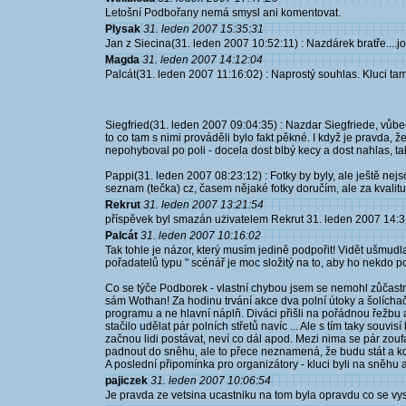
Letošní Podbořany nemá smysl ani komentovat.
Plysak
31. leden 2007 15:35:31
Jan z Siecina(31. leden 2007 10:52:11) : Nazdárek bratře....jo
Magda
31. leden 2007 14:12:04
Palcát(31. leden 2007 11:16:02) : Naprostý souhlas. Kluci ta
Siegfried(31. leden 2007 09:04:35) : Nazdar Siegfriede, vůbe
to co tam s nimi prováděli bylo fakt pěkné. I když je pravda, 
nepohyboval po poli - docela dost blbý kecy a dost nahlas, ta
Pappi(31. leden 2007 08:23:12) : Fotky by byly, ale ještě n
seznam (tečka) cz, časem nějaké fotky doručím, ale za kvalitu 
Rekrut
31. leden 2007 13:21:54
příspěvek byl smazán użivatelem Rekrut 31. leden 2007 14:
Palcát
31. leden 2007 10:16:02
Tak tohle je názor, který musím jedině podpořit! Vidět ušmu
pořadatelů typu " scénář je moc složitý na to, aby ho nekdo p
Co se týče Podborek - vlastní chybou jsem se nemohl zůčastnit 
sám Wothan! Za hodinu trvání akce dva polní útoky a šolícha
programu a ne hlavní náplň. Diváci přišli na pořádnou řežbu a ne
stačilo udělat pár polních střetů navíc ... Ale s tím taky souv
začnou lidi postávat, neví co dál apod. Mezi nima se pár zoufa
padnout do sněhu, ale to přece neznamená, že budu stát a kouka
A poslední připomínka pro organizátory - kluci byli na sněhu a 
pajiczek
31. leden 2007 10:06:54
Je pravda ze vetsina ucastniku na tom byla opravdu co se vyst