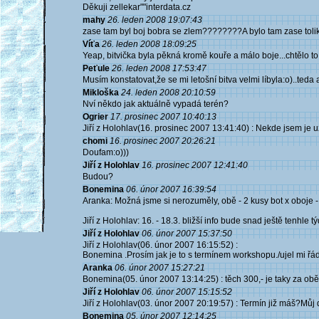
Děkuji zellekar""interdata.cz
mahy
26. leden 2008 19:07:43
zase tam byl boj bobra se zlem????????A bylo tam zase tolik
Víťa
26. leden 2008 18:09:25
Yeap, bitvička byla pěkná kromě kouře a málo boje...chtělo to 
Peťule
26. leden 2008 17:53:47
Musím konstatovat,že se mi letošní bitva velmi líbyla:o)..teda až
Mikloška
24. leden 2008 20:10:59
Nví někdo jak aktuálně vypadá terén?
Ogrier
17. prosinec 2007 10:40:13
Jiří z Holohlav(16. prosinec 2007 13:41:40) : Nekde jsem je uz 
chomi
16. prosinec 2007 20:26:21
Doufam:o)))
Jiří z Holohlav
16. prosinec 2007 12:41:40
Budou?
Bonemina
06. únor 2007 16:39:54
Aranka: Možná jsme si nerozuměly, obě - 2 kusy bot x oboje - 
Jiří z Holohlav: 16. - 18.3. bližší info bude snad ještě tenhle 
Jiří z Holohlav
06. únor 2007 15:37:50
Jiří z Holohlav(06. únor 2007 16:15:52) :
Bonemina .Prosím jak je to s termínem workshopu./ujel mi řá
Aranka
06. únor 2007 15:27:21
Bonemina(05. únor 2007 13:14:25) : těch 300,- je taky za obě
Jiří z Holohlav
06. únor 2007 15:15:52
Jiří z Holohlav(03. únor 2007 20:19:57) : Termín již máš?Můj d
Bonemina
05. únor 2007 12:14:25