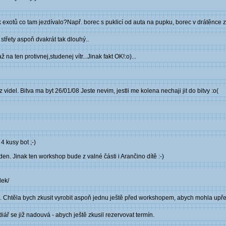
 exotů co tam jezdívalo?Např. borec s puklicí od auta na pupku, borec v drátěnce 
střety aspoň dvakrát tak dlouhý..
 na ten protivnej,studenej vítr...Jinak fakt OK!:o)...
videl. Bitva ma byt 26/01/08 Jeste nevim, jestli me kolena nechaji jit do bitvy :o(
4 kusy bot ;-)
týden. Jinak ten workshop bude z valné části i Arančino dítě :-)
dek/
. Chtěla bych zkusit vyrobit aspoň jednu ještě před workshopem, abych mohla upřes
iář se již nadouvá - abych ještě zkusil rezervovat termín.