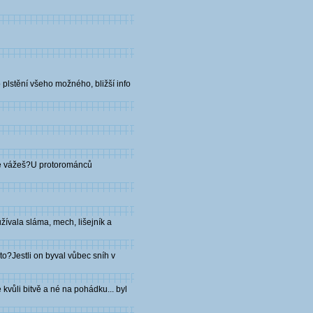
plstění všeho možného, bližší info
 je vážeš?U protorománců
žívala sláma, mech, lišejník a
to?Jestli on byval vůbec sníh v
 kvůli bitvě a né na pohádku... byl