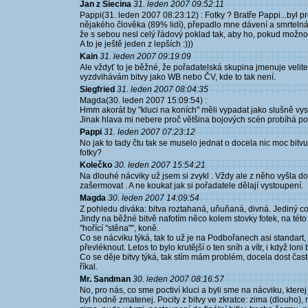
Jan z Siecina
31. leden 2007 09:52:11
Pappi(31. leden 2007 08:23:12) : Fotky ? Bratře Pappi...byl 
nějakého člověka (89% lidí), přepadlo mne dávení a smrtelná 
že s sebou nesl celý řádový poklad tak, aby ho, pokud možno, 
A to je ještě jeden z lepších :)))
Kain
31. leden 2007 09:19:09
Ale vždyť to je běžné, že pořadatelská skupina jmenuje velitel
vyzdvihávám bitvy jako WB nebo ČV, kde to tak není.
Siegfried
31. leden 2007 08:04:35
Magda(30. leden 2007 15:09:54) :
Hmm akorát by "kluci na koních" měli vypadat jako slušně vyst
Jinak hlava mi nebere proč většina bojových scén probíhá po
Pappi
31. leden 2007 07:23:12
No jak to tady čtu tak se muselo jednat o docela nic moc bitvu
fotky?
Kolečko
30. leden 2007 15:54:21
Na dlouhé nácviky už jsem si zvykl . Vždy ale z něho vyšla do
zašermovat . A ne koukat jak si pořadatele dělají vystoupení.
Magda
30. leden 2007 14:09:54
Z pohledu diváka: bitva roztahaná, uňuňaná, divná. Jediný co o
Jindy na běžné bitvě nafotím něco kolem stovky fotek, na této t
"hořící "stěna"", koně.
Co se nácviku týká, tak to už je na Podbořanech asi standart,
převléknout. Letos to bylo krutější o ten sníh a vítr, i když l
Co se děje bitvy týká, tak stím mám problém, docela dost čas
říkal.
Mr. Sandman
30. leden 2007 08:16:57
No, pro nás, co sme poctiví kluci a byli sme na nácviku, kter
byl hodně zmatenej. Pocity z bitvy ve zkratce: zima (dlouho),