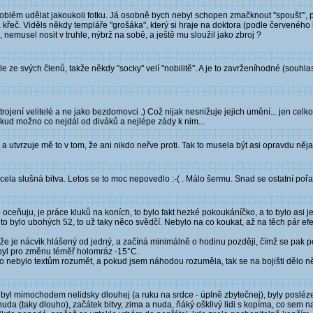
problém udělat jakoukoli fotku. Já osobně bych nebyl schopen zmačknout "spoušť", p
křeč. Viděls někdy templáře "grošáka", který si hraje na doktora (podle červeného k
nemusel nosit v truhle, nýbrž na sobě, a ještě mu sloužil jako zbroj ?
e ze svých členů, takže někdy "socky" velí "nobilitě". A je to zavrženíhodné (souhl
rojení velitelé a ne jako bezdomovci .) Což nijak nesnižuje jejich umění... jen celk
kud možno co nejdál od diváků a nejlépe zády k nim...
 a utvrzuje mě to v tom, že ani nikdo neřve proti. Tak to musela být asi opravdu ně
cela slušná bitva. Letos se to moc nepovedlo :-( . Málo šermu. Snad se ostatní poř
ceňuju, je práce kluků na koních, to bylo fakt hezké pokoukáníčko, a to bylo asi jed
o bylo ubohých 52, to už taky něco svědčí. Nebylo na co koukat, až na těch pár efektů
 že je nácvik hlášený od jedný, a začíná minimálně o hodinu později, čímž se pak po
oni byl pro změnu téměř holomráz -15°C.
to nebylo textům rozumět, a pokud jsem náhodou rozuměla, tak se na bojišti dělo ně
ej byl mimochodem nelidsky dlouhej (a ruku na srdce - úplně zbytečnej), byly posléz
 nuda (taky dlouho), začátek bitvy, zima a nuda, ňáký ošklivý lidi s kopíma, co sem 