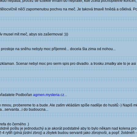
, nikdo nepadá, pročež se vztekle vrhám do nepřátel, kde zcela pochopitelně končím
 v tělocvičně něčí zapomenutou pochvu na meč. Je taková tmavě hnědá a ošklivá. Poku
ív musel mít meč, abys sis zašermoval :)))
ty prostoje na sněhu nebyly moc příjemné... docela šla zima od nohou...
ne zklaman. Scenar nebyl moc pro serm spis pro divadlo. a trosku zmatky ale to je asi
pořadatele Podbořan
agmen.mysteria.cz...
eli se mnou, probereme to a bude. Ale zatím vkládám spíše naděje do husitů:-) Napiš m
...servanta...i do budoucna...
refa do černého .)
 ti klidně pošlu je jednoduchý a je akorát podstatné aby to bylo někam nad kolena pr
rytíři (plná jízdní zbroj) a zbytek budou servanti jako zbrojnoši, a popř. žoldnéři -