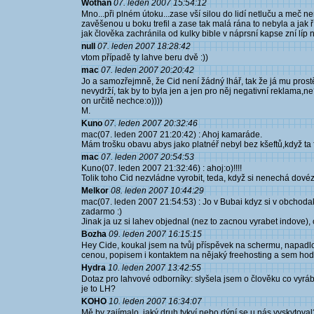
Wothan
07. leden 2007 15:54:12
Mno...při plném útoku...zase vší silou do lidí netluču a meč ne
zavěšenou u boku trefil a zase tak malá rána to nebyla a jak ř
jak člověka zachránila od kulky bible v náprsní kapse zní líp n
null
07. leden 2007 18:28:42
vtom případě ty lahve beru dvě :))
mac
07. leden 2007 20:20:42
Jo a samozřejmně, že Cid není žádný lhář, tak že já mu prostě 
nevydrží, tak by to byla jen a jen pro něj negativní reklama,ne?
on určitě nechce:o))))
M.
Kuno
07. leden 2007 20:32:46
mac(07. leden 2007 21:20:42) : Ahoj kamaráde.
Mám trošku obavu abys jako platnéř nebyl bez kšeftů,když ta fl
mac
07. leden 2007 20:54:53
Kuno(07. leden 2007 21:32:46) : ahoj:o)!!!!
Tolik toho Cid nezvládne vyrobit, teda, když si nenechá dovéz
Melkor
08. leden 2007 10:44:29
mac(07. leden 2007 21:54:53) : Jo v Bubai kdyz si v obchoda
zadarmo :)
Jinak ja uz si lahev objednal (nez to zacnou vyrabet indove), 
Bozha
09. leden 2007 16:15:15
Hey Cide, koukal jsem na tvůj příspěvek na schermu, napadlo 
cenou, popisem i kontaktem na nějaký freehosting a sem hod
Hydra
10. leden 2007 13:42:55
Dotaz pro lahvové odborníky: slyšela jsem o člověku co vyráb
je to LH?
KOHO
10. leden 2007 16:34:07
Mě by zajímalo, jaký druh tykví nebo dýní se u nás vyskytova