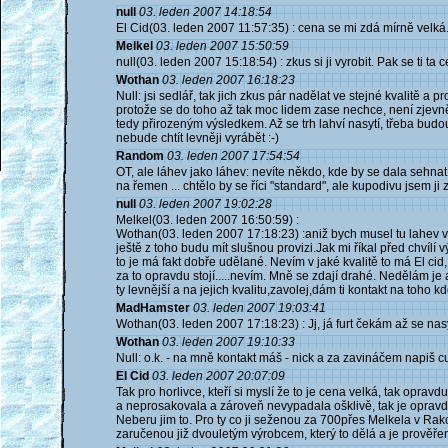
null
03. leden 2007 14:18:54
El Cid(03. leden 2007 11:57:35) : cena se mi zdá mírně velká..
Melkel
03. leden 2007 15:50:59
null(03. leden 2007 15:18:54) : zkus si ji vyrobit. Pak se ti ta
Wothan
03. leden 2007 16:18:23
Null: jsi sedlář, tak jich zkus pár nadělat ve stejné kvalitě a 
protože se do toho až tak moc lidem zase nechce, není zjevně
tedy přirozeným výsledkem. Až se trh lahví nasytí, třeba budo
nebude chtít levněji vyrábět :-)
Random
03. leden 2007 17:54:54
OT, ale láhev jako láhev: nevíte někdo, kde by se dala sehnat
na řemen ... chtělo by se říci "standard", ale kupodivu jsem ji
null
03. leden 2007 19:02:28
Melkel(03. leden 2007 16:50:59) :
Wothan(03. leden 2007 17:18:23) :aniž bych musel tu lahev 
ještě z toho budu mít slušnou provizi.Jak mi říkal před chvíl
to je má fakt dobře udělané. Nevím v jaké kvalitě to má El ci
za to opravdu stojí.....nevím. Mně se zdají drahé. Nedělám j
ty levnější a na jejich kvalitu,zavolej,dám ti kontakt na toho 
MadHamster
03. leden 2007 19:03:41
Wothan(03. leden 2007 17:18:23) : Jj, já furt čekám až se nasy
Wothan
03. leden 2007 19:10:33
Null: o.k. - na mně kontakt máš - nick a za zavináčem napiš cu
El Cid
03. leden 2007 20:07:09
Tak pro horlivce, kteří si myslí že to je cena velká, tak oprav
a neprosakovala a zároveň nevypadala ošklivě, tak je opravdu 
Neberu jim to. Pro ty co ji seženou za 700přes Melkela v Rako
zaručenou již dvouletým výrobcem, který to dělá a je prověř