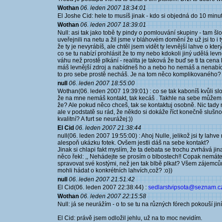
Wothan
06. leden 2007 18:34:01
El Joshe Cid: hele to musíš jinak - kdo si objedná do 10 minut
Wothan
06. leden 2007 18:39:01
Null: asi tak jako tobě ty pindy o pomlouvání skupiny - tam šlo
uveřejnili na netu a žil jsme v bláhovém domění že už jsi to i 
že ty je nevyrábíš, ale chtěl jsem vidět ty levnější lahve o kt
co se tu nabízí prohlásit že to my nebo kdokoli jiný udělá le
váhu než prostě plkání - realita je taková že buď se ti ta cena
máš levnější zdroj a nabídneš ho a nebo ho nemáš a nenabíd
to pro sebe prostě necháš. Je na tom něco komplikovaného?
null
06. leden 2007 18:55:00
Wothan(06. leden 2007 19:39:01) : co se tak kaboníš kvůli sloví
že na mne nemáš kontakt, tak kecáš . Takhle na sebe můžem úto
že? Ale pokud něco chceš, tak se kontaktuj osobně. Nic tady
ale v podstatě su rád, že někdo si dokáže říct konečně slušn
kvalitní? A furt se neurážej:))
El Cid
06. leden 2007 21:38:44
null(06. leden 2007 19:55:00) : Ahoj Nulle, jelikož jsi ty lahve n
alespoň ukázku fotek. Ovšem jestli dáš na sebe kontakt?
Jinak si chlapi fakt myslím, že ta debata se trochu zvrhává jin
něco řekl: ,, Nehádejte se prosím o blbostech!! Copak nemáte 
spravovat své kostými, než jen tak blbě plkat? Všem zájemců
mohli hádat o konkrétních lahvích,což? :o))
null
06. leden 2007 21:51:42
El Cid(06. leden 2007 22:38:44) :
sedlarstvipsota@seznam.c
Wothan
06. leden 2007 22:15:58
Null: já se neurážím - o to se tu na různých fórech pokouší jiní
El Cid: právě jsem odložil jehlu, už na to moc nevidím.