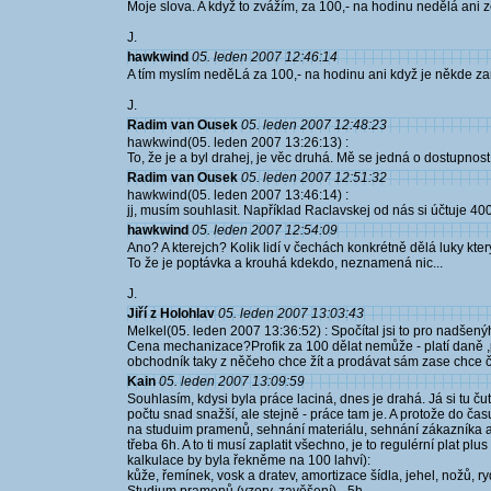
Moje slova. A když to zvážím, za 100,- na hodinu nedělá ani z
J.
hawkwind
05. leden 2007 12:46:14
A tím myslím neděLá za 100,- na hodinu ani když je někde zam
J.
Radim van Ousek
05. leden 2007 12:48:23
hawkwind(05. leden 2007 13:26:13) :
To, že je a byl drahej, je věc druhá. Mě se jedná o dostupnost
Radim van Ousek
05. leden 2007 12:51:32
hawkwind(05. leden 2007 13:46:14) :
jj, musím souhlasit. Například Raclavskej od nás si účtuje 40
hawkwind
05. leden 2007 12:54:09
Ano? A kterejch? Kolik lidí v čechách konkrétně dělá luky který
To že je poptávka a krouhá kdekdo, neznamená nic...
J.
Jiří z Holohlav
05. leden 2007 13:03:43
Melkel(05. leden 2007 13:36:52) : Spočítal jsi to pro nadšen
Cena mechanizace?Profik za 100 dělat nemůže - platí daně ,po
obchodník taky z něčeho chce žít a prodávat sám zase chce čas
Kain
05. leden 2007 13:09:59
Souhlasím, kdysi byla práce laciná, dnes je drahá. Já si tu ču
počtu snad snažší, ale stejně - práce tam je. A protože do čas
na studuim pramenů, sehnání materiálu, sehnání zákazníka a di
třeba 6h. A to ti musí zaplatit všechno, je to regulérní plat p
kalkulace by byla řekněme na 100 lahví):
kůže, řemínek, vosk a dratev, amortizace šídla, jehel, nožů,