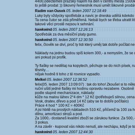
4400,odečtemeli pražský nájem na den v centru města 1500k
to ještě prodat :)) šikovný řemeslník musí umět šikovně prodáv
Radim van Ousek
05. leden 2007 12:18:49
Luky byly vždycky spotřebák a navíc je dneska udělá kdekdo 
Ta cena čutor se zdá přiměřená. Nebál bych se třeba utratit lit
takové věci prostě nejsou k sehnání.
hawkwind
05. leden 2007 12:26:13
Spotřebák za dva měsíční platy gumo.
hawkwind
05. leden 2007 12:30:50
felix, člověk se diví, proč ty lidi který uměj tak dobře počítat n
Náklady na jednu budou spíš kolem 300,- a nemyslím, že se d
ani pokud jsi profík.
Ty flašky se nedělaj na kopytech, pěchuje se do nich písek,
těsnily....
nějak hodně ti toho z té rovnice vypadlo.
Melkel
05. leden 2007 12:36:52
felix(05. leden 2007 13:09:07) : tak do toho! Zkoušel si to ně
ruční ušití jedné flašky mi hodinu opravdu nezabere. Osobně
podle stupně mechanizace, náklady:
kůže na malou láhev 2*4 dm * 12 Kč (potřebuješ silnou, cena
Vosk, dratev, dřevo a pod 14 Kč (aby se to dobře počítalo)
Práce 4 hod * 100 Kč = 400Kč
A jsi hbitě na prostých nákladech 510 Kč, přičemž ta 100 za
dílnu, amortizaci strojů a pod.
Za 1000,- dostaneš kvalitní zboží se zárukou funkce. Za 500,-
3 pokus.
A na závěr - kupovat vás nikdo nenutí, ale nechápu, když je to 
hawkwind
05. leden 2007 12:44:30