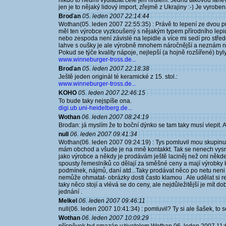
nikdo to neumí vydlabat celé jen hrdlem. Jednu takovou lah
jen je to nějaký lidový import, zřejmě z Ukrajiny :-) Je vyro
Broďan
05. leden 2007 22:14:44
Wothan(05. leden 2007 22:55:35) : Právě to lepení ze dvou p
měl ten výrobce vyzkoušený s nějakým typem přírodního lepi
nebo zespoda není závislé na lepidle a více mi sedí pro stř
lahve s oušky je ale výrobně mnohem náročnější a neznám nik
Pokud se týče kvality nápoje, nejlepší (a hojně rozšířené) byl
www.winneburger-tross.de...
Broďan
05. leden 2007 22:18:38
Ještě jeden originál té keramické z 15. stol.:
www.winneburger-tross.de...
KOHO
05. leden 2007 22:46:15
To bude taky nejspíše ona.
digi.ub.uni-heidelberg.de...
Wothan
06. leden 2007 08:24:19
Broďan: já myslím že to boční dýnko se tam taky musí vlepit. 
null
06. leden 2007 09:41:34
Wothan(06. leden 2007 09:24:19) : Tys pomluvil mou skupinu,k
mám obchod a všude je na mně kontakkt. Tak se nenech vys
jako výrobce a někdy je prodávám ještě laciněj než oni někd
spousty řemeslníků co dělají za směšné ceny a mají výrobky kv
podmínek, nájmů, daní atd...Taky prodávat něco po netu neni 
nemůže ohmatat- obrázky dosti často klamou . Ale udělat si 
taky něco stojí a vlévá se do ceny, ale nejdůležitější je mít do
jednání .
Melkel
06. leden 2007 09:46:11
null(06. leden 2007 10:41:34) : pomluvil? Ty si ale šašek, to se
Wothan
06. leden 2007 10:09:29