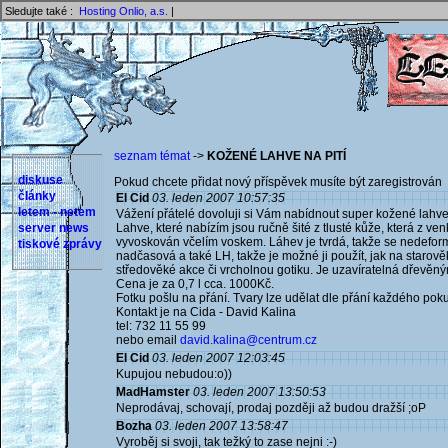
Sledujte také :
Hosting Onlio, a.s.
|
seznam témat
->
KOŽENÉ LAHVE NA PITÍ
diskuse
Pokud chcete přidat nový příspěvek musíte být zaregistrován 
články
El Cid
03. leden 2007 10:57:35
letem - netem
Vážení přátelé dovoluji si Vám nabídnout super kožené lahve 
server news
Lahve, které nabízím jsou ručně šité z tlusté kůže, která z v
vyvoskován včelím voskem. Láhev je tvrdá, takže se nedefor
tiskové zprávy
nadčasová a také LH, takže je možné ji použít, jak na starově
středověké akce či vrcholnou gotiku. Je uzavíratelná dřevě
Cena je za 0,7 l cca. 1000Kč.
Fotku pošlu na přání. Tvary lze udělat dle přání každého pok
Kontakt je na Cida - David Kalina
tel: 732 11 55 99
nebo email
david.kalina@centrum.cz
El Cid
03. leden 2007 12:03:45
Kupujou nebudou:o))
MadHamster
03. leden 2007 13:50:53
Neprodávaj, schovají, prodaj později až budou dražší ;oP
Bozha
03. leden 2007 13:58:47
Vyroběj si svoji, tak težký to zase nejni :-)