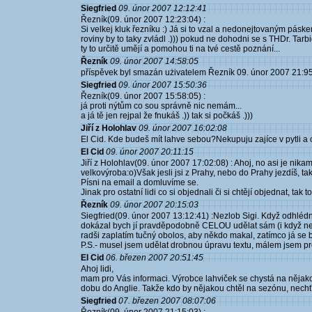
Siegfried
09. únor 2007 12:12:41
Řezník(09. únor 2007 12:23:04) :
Si velkej kluk řezníku :) Já si to vzal a nedonejtovaným páske
roviny by to taky zvládl .))) pokud ne dohodni se s THDr. Tar
ty to určitě umějí a pomohou ti na tvé cestě poznání...
Řezník
09. únor 2007 14:58:05
příspěvek byl smazán użivatelem Řezník 09. únor 2007 21:9
Siegfried
09. únor 2007 15:50:36
Řezník(09. únor 2007 15:58:05) :
já proti nýtům co sou správně nic nemám...
a já tě jen rejpal že fnukáš .)) tak si počkáš .)))
Jiří z Holohlav
09. únor 2007 16:02:08
El Cid. Kde budeš mít lahve sebou?Nekupuju zajíce v pytli a c
El Cid
09. únor 2007 20:11:15
Jiří z Holohlav(09. únor 2007 17:02:08) : Ahoj, no asi je nika
velkovýroba:o)Však jesli jsi z Prahy, nebo do Prahy jezdíš, ta
Písni na email a domluvíme se.
Jinak pro ostatní lidi co si objednali či si chtějí objednat, tak
Řezník
09. únor 2007 20:15:03
Siegfried(09. únor 2007 13:12:41) :Nezlob Sigi. Když odhlédnu 
dokázal bych jí pravděpodobně CELOU udělat sám (i když nep
radši zaplatím tučný obolos, aby někdo makal, zatímco já se b
P.S.- musel jsem udělat drobnou úpravu textu, málem jsem proz
El Cid
06. březen 2007 20:51:45
Ahoj lidi,
mam pro Vás informaci. Výrobce lahviček se chystá na nějak
dobu do Anglie. Takže kdo by nějakou chtěl na sezónu, nech
Siegfried
07. březen 2007 08:07:06