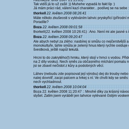
Řezník(09. únor 2007 21:15:03) :
Tak vidíš já to už zašil :)) Muhehe vypadá to fakt líp :)
Já mám práci rád, válení kazí charakter... podívej se na sebe :
thorkell
22. květen 2008 08:26:41
Máte někdo zkušeosti s vyléváním lahvic pryskyřicí (přírod
Poradíte?
Boza
22. květen 2008 09:01:58
thorkell(22. květen 2008 10:26:41) : Ano. Není mi ale jasné s
Boza
22. květen 2008 09:20:47
Ale abych nebyl za zlého: nasbírej si smůlu co nejčerstvější 
monokultuře, tahle smůla je zelený hnus který rychle oxiduje
švestková, ještě napůl tekutá.
Hrcni to do zakrytého(!) hrnku, který stojí v hrnci s vodou. Př
na 2 díly vosku). Nech směs za občasného míchání pomalu roztop
jsi se zbavil nečistot z kůry a podobných věcí.
Láhev (nebudu zde popisovat její výrobu) dej do trouby ne
nalej dovnitř, zacpi palcem a hrkej s ní. Ve chvíli kdy se sm
nech vychladnout.
thorkell
22. květen 2008 10:04:04
Boza 22. květen 2008 11:20:47 :: Mnohé díky za krásný návod,
slyšet. Zatím jsem vyráběl jen lahvice vylévané čistým voskem a