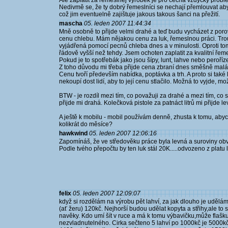
Ale zaplatit za řemeslnej výrobek je pro čecha vždycky problém
Nedivmě se, že ty dobrý řemeslníci se nechají přemlouvat aby 
což jim eventuelně zajištuje jakous takous šanci na přežití.
mascha
05. leden 2007 11:44:34
Mně osobně to přijde velmi drahé a teď budu vycházet z poro
cenu chlebu. Mám nějakou cenu za luk, řemeslnou práci. Trou
vyjádřená pomocí pecnů chleba dnes a v minulosti. Oproti t
řádově vyšší než tehdy. Jsem ochoten zaplatit za kvalitní řem
Pokud je to spotřebák jako jsou šípy, lunt, lahve nebo peroří
Z toho důvodu mi třeba přijde cena zbraní dnes směšně malá a
Cenu tvoří především nabídka, poptávka a trh. A proto si také l
nekoupí dost lidí, aby to její cenu stlačilo. Možná to vyjde, m
BTW - je rozdíl mezi tím, co považuji za drahé a mezi tím, co s
přijde mi drahá. Kolečková pistole za patnáct litrů mi přijde le
A ještě k mobilu - mobil používám denně, zhusta k tomu, abych
kolikrát do měsíce?
hawkwind
05. leden 2007 12:06:16
Zapomínáš, že ve středověku práce byla levná a suroviny obv
Podle tvého přepočtu by ten luk stál 20K.....odvozeno z platu 
felix
05. leden 2007 12:09:07
když si rozdělám na výrobu pět lahví, za jak dlouho je uděl
(ať žeru) 120kč. Nejhorší budou udělat kopyta a střihy,ale to
navěky. Kdo umí šít v ruce a má k tomu výbavičku,může flašku
nezvladnutelného. Cirka sečteno 5 lahví po 1000kč je 5000kč