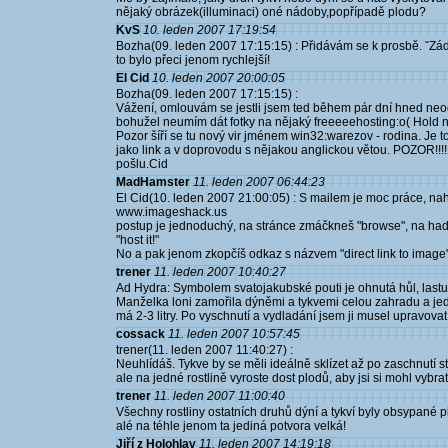
nějaký obrázek(illuminaci) oné nádoby,popřípadě plodu?
KvS
10. leden 2007 17:19:54
Bozha(09. leden 2007 17:15:15) : Přidávám se k prosbě. ˇZádal
to bylo přeci jenom rychlejší!
El Cid
10. leden 2007 20:00:05
Bozha(09. leden 2007 17:15:15) :
Vážení, omlouvám se jestli jsem ted během pár dní hned neo
bohužel neumím dát fotky na nějaký freeeeehosting:o( Hold 
Pozor šíří se tu nový vir jménem win32:warezov - rodina. Je to
jako link a v doprovodu s nějakou anglickou větou. POZOR!!!! 
pošlu.Cid
MadHamster
11. leden 2007 06:44:23
El Cid(10. leden 2007 21:00:05) : S mailem je moc práce, nah
www.imageshack.us
postup je jednoduchý, na stránce zmáčkneš "browse", na had
"host it!"
No a pak jenom zkopčíš odkaz s názvem "direct link to image"
trener
11. leden 2007 10:40:27
Ad Hydra: Symbolem svatojakubské pouti je ohnutá hůl, lastu
Manželka loni zamořila dýněmi a tykvemi celou zahradu a jedna
má 2-3 litry. Po vyschnutí a vydladání jsem ji musel upravovat
cossack
11. leden 2007 10:57:45
trener(11. leden 2007 11:40:27) :
Neuhlídáš. Tykve by se měli ideálně sklízet až po zaschnutí s
ale na jedné rostlině vyroste dost plodů, aby jsi si mohl vybrat
trener
11. leden 2007 11:00:40
Všechny rostliny ostatních druhů dýní a tykví byly obsypané 
alé na téhle jenom ta jediná potvora velká!
Jiří z Holohlav
11. leden 2007 14:19:18