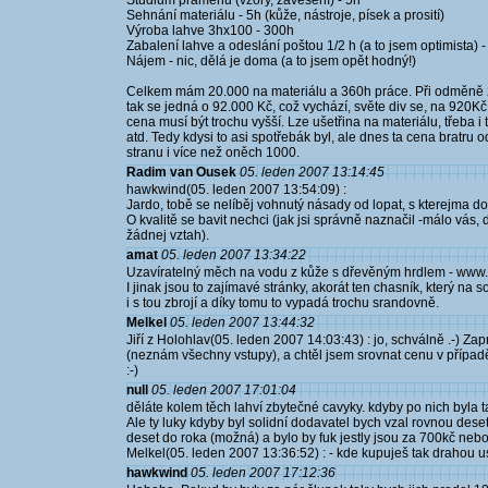
Studium pramenů (vzory, zavěšení) - 5h
Sehnání materiálu - 5h (kůže, nástroje, písek a prosití)
Výroba lahve 3hx100 - 300h
Zabalení lahve a odeslání poštou 1/2 h (a to jsem optimista) 
Nájem - nic, dělá je doma (a to jsem opět hodný!)
Celkem mám 20.000 na materiálu a 360h práce. Při odměně 2
tak se jedná o 92.000 Kč, což vychází, světe div se, na 920Kč
cena musí být trochu vyšší. Lze ušetřina na materiálu, třeba 
atd. Tedy kdysi to asi spotřebák byl, ale dnes ta cena bratru 
stranu i více než oněch 1000.
Radim van Ousek
05. leden 2007 13:14:45
hawkwind(05. leden 2007 13:54:09) :
Jardo, tobě se nelíběj vohnutý násady od lopat, s kterejma d
O kvalitě se bavit nechci (jak jsi správně naznačil -málo vás
žádnej vztah).
amat
05. leden 2007 13:34:22
Uzavíratelný měch na vodu z kůže s dřevěným hrdlem - www.l
I jinak jsou to zajímavé stránky, akorát ten chasník, který na 
i s tou zbrojí a díky tomu to vypadá trochu srandovně.
Melkel
05. leden 2007 13:44:32
Jiří z Holohlav(05. leden 2007 14:03:43) : jo, schválně .-) Z
(neznám všechny vstupy), a chtěl jsem srovnat cenu v případě, 
:-)
null
05. leden 2007 17:01:04
děláte kolem těch lahví zbytečné cavyky. kdyby po nich byla
Ale ty luky kdyby byl solidní dodavatel bych vzal rovnou dese
deset do roka (možná) a bylo by fuk jestly jsou za 700kč neb
Melkel(05. leden 2007 13:36:52) : - kde kupuješ tak drahou 
hawkwind
05. leden 2007 17:12:36