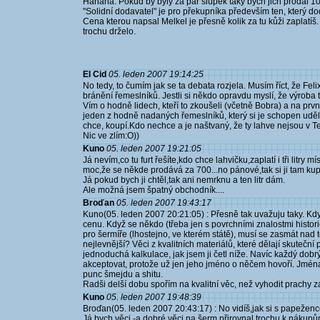
Hahaha. Pokud by byly za pár šlupek taky bych jich prodal 10
"Solidní dodavatel" je pro překupníka především ten, který do
Cena kterou napsal Melkel je přesně kolik za tu kůži zaplatíš.
trochu drželo.
El Cid
05. leden 2007 19:14:25
No tedy, to čumím jak se ta debata rozjela. Musím říct, že Fe
bránění řemeslníků. Jestli si někdo opravdu myslí, že výroba tě
Vím o hodně lidech, kteří to zkoušeli (včetně Bobra) a na prvn
jeden z hodně nadaných řemeslníků, který si je schopen uděla
chce, koupí.Kdo nechce a je naštvaný, že ty lahve nejsou v Te
Nic ve zlím:O))
Kuno
05. leden 2007 19:21:05
Já nevím,co tu furt řešíte,kdo chce lahvičku,zaplatí i tři litry 
moc,že se někde prodává za 700...no pánové,tak si ji tam kup
Já pokud bych ji chtěl,tak ani nemrknu a ten litr dám.
Ale možná jsem špatný obchodník....
Broďan
05. leden 2007 19:43:17
Kuno(05. leden 2007 20:21:05) : Přesně tak uvažuju taky. Když
cenu. Když se někdo (třeba jen s povrchními znalostmi histor
pro šermíře (lhostejno, ve kterém státě), musí se zasmát nad 
nejlevnější? Věci z kvalitních materiálů, které dělají skutečn
jednoduchá kalkulace, jak jsem ji četl níže. Navíc každý dob
akceptovat, protože už jen jeho jméno o něčem hovoří. Jmén
punc šmejdu a shitu.
Radši delší dobu spořím na kvalitní věc, než vyhodit prachy za
Kuno
05. leden 2007 19:48:39
Broďan(05. leden 2007 20:43:17) : No vidíš,jak si s papeženc
Já bych věci -a dobré věci na šerm přirovnal trochu k nákupů