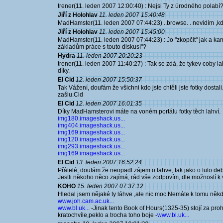
trener(11. leden 2007 12:00:40) : Nejsi Ty z úrodného polabí?B
Jiří z Holohlav
11. leden 2007 15:40:48
MadHamster(11. leden 2007 07:44:23) ..browse. . nevidím ,k
Jiří z Holohlav
11. leden 2007 15:45:00
MadHamster(11. leden 2007 07:44:23) : Jo "zkopčit" jak a kam
základům práce s touto diskusí"?
Hydra
11. leden 2007 20:20:23
trener(11. leden 2007 11:40:27) : Tak se zdá, že tykev coby la
díky.
El Cid
12. leden 2007 15:50:37
Tak Vážení, doufám že všichni kdo jste chtěli jste fotky dostal
zašlu.Cid
El Cid
12. leden 2007 16:01:35
Díky MadHamsterovi máte na voném portálu fotky těch lahví.
img180.imageshack.us...
img404.imageshack.us...
img169.imageshack.us...
img120.imageshack.us...
img293.imageshack.us...
img169.imageshack.us...
El Cid
13. leden 2007 16:52:24
Přátelé, doufám že neopadl zájem o lahve, tak jako o tuto de
Jestli někoho něco zajímá, rád vše zodpovím, dle možností k 
KOHO
15. leden 2007 07:37:12
Hledal jsem nějaké ty láhve ,ale nic moc.Nemáte k tomu někd
www.joh.cam.ac.uk...
www.bl.uk...
-Jinak tento Book of Hours(1325-35) stojí za proh
kratochvíle,peklo a trocha toho boje -
www.bl.uk...