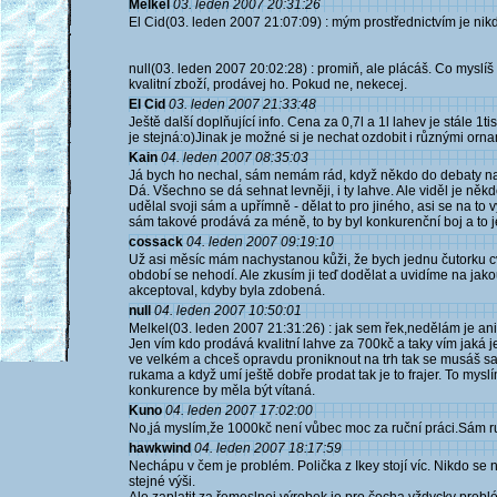
Melkel
03. leden 2007 20:31:26
El Cid(03. leden 2007 21:07:09) : mým prostřednictvím je nikd
null(03. leden 2007 20:02:28) : promiň, ale plácáš. Co myslí
kvalitní zboží, prodávej ho. Pokud ne, nekecej.
El Cid
03. leden 2007 21:33:48
Ještě další doplňující info. Cena za 0,7l a 1l lahev je stále 1ti
je stejná:o)Jinak je možné si je nechat ozdobit i různými orna
Kain
04. leden 2007 08:35:03
Já bych ho nechal, sám nemám rád, když někdo do debaty napíš
Dá. Všechno se dá sehnat levněji, i ty lahve. Ale viděl je někd
udělal svoji sám a upřímně - dělat to pro jiného, asi se na to 
sám takové prodává za méně, to by byl konkurenční boj a to j
cossack
04. leden 2007 09:19:10
Už asi měsíc mám nachystanou kůži, že bych jednu čutorku c
období se nehodí. Ale zkusím ji teď dodělat a uvidíme na jakou
akceptoval, kdyby byla zdobená.
null
04. leden 2007 10:50:01
Melkel(03. leden 2007 21:31:26) : jak sem řek,nedělám je ani
Jen vím kdo prodává kvalitní lahve za 700kč a taky vím jaká j
ve velkém a chceš opravdu proniknout na trh tak se musáš 
rukama a když umí ještě dobře prodat tak je to frajer. To mys
konkurence by měla být vítaná.
Kuno
04. leden 2007 17:02:00
No,já myslím,že 1000kč není vůbec moc za ruční práci.Sám r
hawkwind
04. leden 2007 18:17:59
Nechápu v čem je problém. Polička z Ikey stojí víc. Nikdo se
stejné výši.