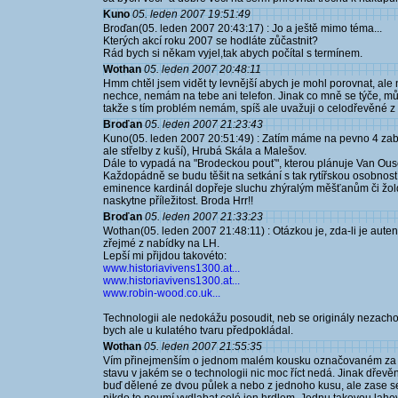
Kuno
05. leden 2007 19:51:49
Broďan(05. leden 2007 20:43:17) : Jo a ještě mimo téma...
Kterých akcí roku 2007 se hodláte zůčastnit?
Rád bych si někam vyjel,tak abych počítal s termínem.
Wothan
05. leden 2007 20:48:11
Hmm chtěl jsem vidět ty levnější abych je mohl porovnat, ale n
nechce, nemám na tebe ani telefon. Jinak co mně se týče, můj l
takže s tím problém nemám, spíš ale uvažuji o celodřevěné z
Broďan
05. leden 2007 21:23:43
Kuno(05. leden 2007 20:51:49) : Zatím máme na pevno 4 zabě
ale střelby z kuší), Hrubá Skála a Malešov.
Dále to vypadá na "Brodeckou pouť", kterou plánuje Van Ous
Každopádně se budu těšit na setkání s tak rytířskou osobností
eminence kardinál dopřeje sluchu zhýralým měšťanům či žoldn
naskytne příležitost. Broda Hrr!!
Broďan
05. leden 2007 21:33:23
Wothan(05. leden 2007 21:48:11) : Otázkou je, zda-li je auten
zřejmé z nabídky na LH.
Lepší mi přijdou takovéto:
www.historiavivens1300.at...
www.historiavivens1300.at...
www.robin-wood.co.uk...
Technologii ale nedokážu posoudit, neb se originály nezachov
bych ale u kulatého tvaru předpokládal.
Wothan
05. leden 2007 21:55:35
Vím přinejmenším o jednom malém kousku označovaném za zb
stavu v jakém se o technologii nic moc říct nedá. Jinak dřev
buď dělené ze dvou půlek a nebo z jednoho kusu, ale zase s