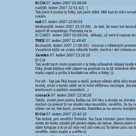
El Cid
07. leden 2007 01:09:04
null(06. leden 2007 22:51:42) : )
Tak jsem ti poslal ty fotky, jak jsem slíbil. Měl bys to mít v e
rukám.
null
07. leden 2007 10:00:01
Wothan(06. leden 2007 23:15:58) : Je fakt, že mezi tvé fanou
aspoň tě respektuju. Pamatuj na to .
El Cid(07. leden 2007 02:09:04) : děkuju, už sem ti napsal do
TREE
07. leden 2007 11:49:42
Bozha(06. leden 2007 17:08:02) : Usuzuji z některých prame
Vyvařená kůže ve vosku několik hodin, možná i dní získala po
Jarwiks
07. leden 2007 13:10:10
El Cid
Tak jestli bych mohl poprosit o ty fotky případně nějaký textík
Díky, jinak kdybys měl zájem sa podívat na ty již zmíněné dře
mailu napiš a pošlu ti kontakt na něho a fotky:-))
For All - Tak jak říká hawk a další, pokud někdo dělá věci kvali
levněj, enže v tomto státě se to hold většinou nechápe. (beztak
telefonech a dalších srandách...)
cossack
07. leden 2007 13:30:26
Takže, zrobil jsem jednu flašku na 3/4 litru a dostal se zhrub
mečem (a pokud to na vlastní oka neuvidím, nevěřím, že by něk
vůbec se mi, řek bych, povedla. Nabídka je na servru livinghis
El Cid
07. leden 2007 15:42:32
Tak dobrá, pro nevěřící Tomáše. Na čase Holubic jsem šermo
místo do boku zasáhl při plném útoku do lahve, kterou jsem m
stále funguje a to je již více než půl roku:o) Ty lahve jsou na 
nevěřte, nebo kupte a uvěřte:o)