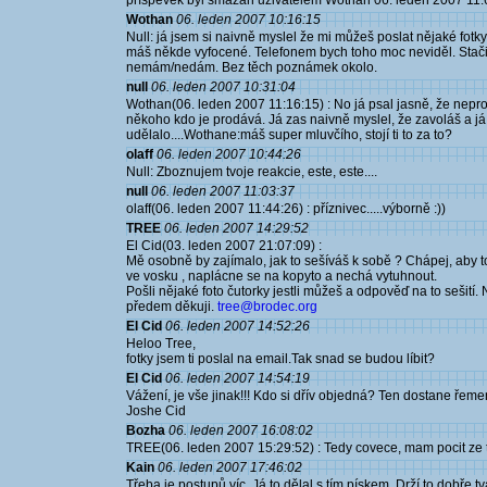
příspěvek byl smazán użivatelem Wothan 06. leden 2007 11:
Wothan
06. leden 2007 10:16:15
Null: já jsem si naivně myslel že mi můžeš poslat nějaké fotky -
máš někde vyfocené. Telefonem bych toho moc neviděl. Stačilo
nemám/nedám. Bez těch poznámek okolo.
null
06. leden 2007 10:31:04
Wothan(06. leden 2007 11:16:15) : No já psal jasně, že nepro
někoho kdo je prodává. Já zas naivně myslel, že zavoláš a já ti
udělalo....Wothane:máš super mluvčího, stojí ti to za to?
olaff
06. leden 2007 10:44:26
Null: Zboznujem tvoje reakcie, este, este....
null
06. leden 2007 11:03:37
olaff(06. leden 2007 11:44:26) : příznivec.....výborně :))
TREE
06. leden 2007 14:29:52
El Cid(03. leden 2007 21:07:09) :
Mě osobně by zajímalo, jak to sešíváš k sobě ? Chápej, aby to
ve vosku , naplácne se na kopyto a nechá vytuhnout.
Pošli nějaké foto čutorky jestli můžeš a odpověď na to sešití.
předem děkuji.
tree@brodec.org
El Cid
06. leden 2007 14:52:26
Heloo Tree,
fotky jsem ti poslal na email.Tak snad se budou líbit?
El Cid
06. leden 2007 14:54:19
Vážení, je vše jinak!!! Kdo si dřív objedná? Ten dostane ře
Joshe Cid
Bozha
06. leden 2007 16:08:02
TREE(06. leden 2007 15:29:52) : Tedy covece, mam pocit ze tak
Kain
06. leden 2007 17:46:02
Třeba je postupů víc. Já to dělal s tím pískem. Drží to dobře tv