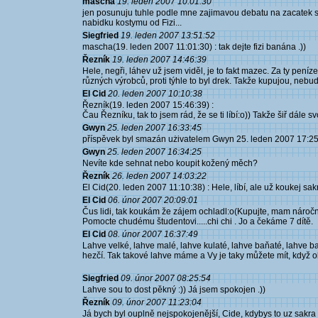
mascha
19. leden 2007 10:01:30
jen posunuju tuhle podle mne zajimavou debatu na zacatek s
nabidku kostymu od Fizi...
Siegfried
19. leden 2007 13:51:52
mascha(19. leden 2007 11:01:30) : tak dejte fizi banána .))
Řezník
19. leden 2007 14:46:39
Hele, negři, láhev už jsem viděl, je to fakt mazec. Za ty peníz
různých výrobců, proti týhle to byl drek. Takže kupujou, nebud
El Cid
20. leden 2007 10:10:38
Řezník(19. leden 2007 15:46:39) :
Čau Řezníku, tak to jsem rád, že se ti líbí:o)) Takže šiř dále s
Gwyn
25. leden 2007 16:33:45
příspěvek byl smazán użivatelem Gwyn 25. leden 2007 17:2
Gwyn
25. leden 2007 16:34:25
Nevíte kde sehnat nebo koupit kožený měch?
Řezník
26. leden 2007 14:03:22
El Cid(20. leden 2007 11:10:38) : Hele, líbí, ale už koukej sak
El Cid
06. únor 2007 20:09:01
Čus lidi, tak koukám že zájem ochladl:o(Kupujte, mam nároč
Pomocte chudému študentovi.....chi chi . Jo a čekáme 7 dítě.
El Cid
08. únor 2007 16:37:49
Lahve velké, lahve malé, lahve kulaté, lahve baňaté, lahve ba
hezčí. Tak takové lahve máme a Vy je taky můžete mít, když 
Siegfried
09. únor 2007 08:25:54
Lahve sou to dost pěkný :)) Já jsem spokojen .))
Řezník
09. únor 2007 11:23:04
Já bych byl ouplně nejspokojenější, Cide, kdybys to uz sakra dodel