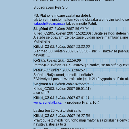
S pozdravem Petr Srb
PS: Plátno je možné zaslat na dobírk
tak tohle mi přišlo mailem včetně obrázku ale nevím jak ho se
:
srbpetr@seznam.cz
tak se mnějte Patrik
Siegfried
07. květen 2007 06:40:04
Killed_CZ(05. květen 2007 15:32:00) : Určitě se hodí dětem na 
Ale zde se obávám, že pak zase uvidím nové mamlasy a jiné "
Muhehehe
Killed_CZ
05. květen 2007 13:32:00
Siegfried(03. květen 2007 09:55:58) : nic ;) .. nazev se jmenu
nevyuzil ...
KvS
03. květen 2007 21:56:06
PetraS(03. květen 2007 13:06:57) : Podívej se na stránky tex
PetraS
03. květen 2007 11:06:57
Sháním žlutý samet, poradí mi někdo?
Z Velvety mi poslali vzorník, ale jejich žlutá vypadá spíš do o
Siegfried
03. květen 2007 07:55:58
Killed_CZ(03. květen 2007 09:01:11) :
a co s ní ?
Killed_CZ
03. květen 2007 07:01:11
www.levnelatky.cz...
- prodejna Praha 10 :)
bavlna bm 25 kc ;) to stoji za to
Killed_CZ
02. květen 2007 19:27:56
Pravdou je z v textil foru toho maji "hafo" a za prislusne cen
navsteva stoji za to ;)