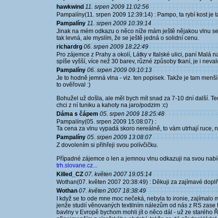
hawkwind
11. srpen 2009 11:02:56
Pampalíny(11. srpen 2009 12:39:14) : Pampo, ta rybí kost je
Pampalíny
11. srpen 2009 10:39:14
Jinak na mém odkazu o něco níže mám ještě nějakou vlnu se vz
tak levná, ale myslím, že se ještě jedná o solidní cenu.
richardrg
06. srpen 2009 18:22:49
Pro zájemce z Prahy a okolí, Látky v Italské ulici, paní Malá
spíše vyšší, více než 30 barev, různé způsoby tkaní, je i neva
Pampalíny
06. srpen 2009 09:10:13
Je to hodně jemná vlna - viz. ten popisek. Takže je tam menší 
to ověřoval :)
Bohužel už došla, ale měl bych mít snad za 7-10 dní další. T
chci z ní tuniku a kahoty na jaro/podzim :c)
Dáma s čápem
05. srpen 2009 18:25:48
Pampalíny(05. srpen 2009 15:08:07) :
Ta cena za vlnu vypadá skoro nereálně, to vám utrhají ruce, 
Pampalíny
05. srpen 2009 13:08:07
Z dovolením si přihřeji svou polívčičku.
Případné zájemce o len a jemnou vlnu odkazuji na svou nabí
trh.slovane.cz...
Killed_CZ
07. květen 2007 19:05:14
Wothan(07. květen 2007 20:38:49) : Děkuji za zajímavé doplňuj
Wothan
07. květen 2007 18:38:49
I když se to ode mne moc nečeká, nebyla to ironie, zajímalo 
jenže studií věnovaných textilním nálezům od nás z RS zase
bavlny v Evropě bychom mohli jít o něco dál - už ze staréh