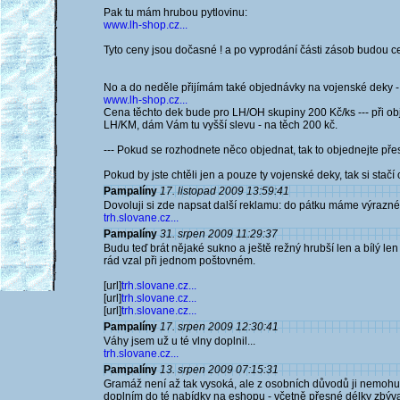
Pak tu mám hrubou pytlovinu:
www.lh-shop.cz...
Tyto ceny jsou dočasné ! a po vyprodání části zásob budou 
No a do neděle přijímám také objednávky na vojenské deky - 
www.lh-shop.cz...
Cena těchto dek bude pro LH/OH skupiny 200 Kč/ks --- při o
LH/KM, dám Vám tu vyšší slevu - na těch 200 kč.
--- Pokud se rozhodnete něco objednat, tak to objednejte př
Pokud by jste chtěli jen a pouze ty vojenské deky, tak si stač
Pampalíny
17. listopad 2009 13:59:41
Dovoluji si zde napsat další reklamu: do pátku máme výrazné s
trh.slovane.cz...
Pampalíny
31. srpen 2009 11:29:37
Budu teď brát nějaké sukno a ještě režný hrubší len a bílý len
rád vzal při jednom poštovném.
[url]
trh.slovane.cz...
[url]
trh.slovane.cz...
[url]
trh.slovane.cz...
Pampalíny
17. srpen 2009 12:30:41
Váhy jsem už u té vlny doplnil...
trh.slovane.cz...
Pampalíny
13. srpen 2009 07:15:31
Gramáž není až tak vysoká, ale z osobních důvodů ji nemohu z
doplním do té nabídky na eshopu - včetně přesné délky zbýva