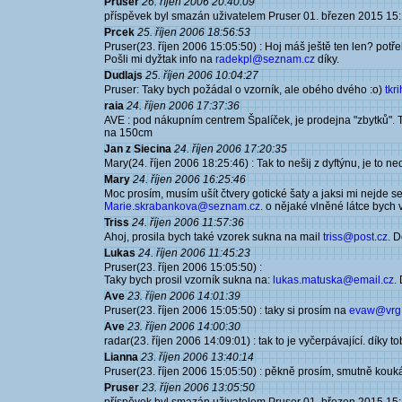
Pruser
26. říjen 2006 20:40:09
příspěvek byl smazán uživatelem Pruser 01. březen 2015 15
Prcek
25. říjen 2006 18:56:53
Pruser(23. říjen 2006 15:05:50) : Hoj máš ještě ten len? potř
Pošli mi dyžtak info na
radekpl@seznam.cz
díky.
Dudlajs
25. říjen 2006 10:04:27
Pruser: Taky bych požádal o vzorník, ale obého dvého :o)
tk
raia
24. říjen 2006 17:37:36
AVE : pod nákupním centrem Špalíček, je prodejna "zbytků". 
na 150cm
Jan z Siecina
24. říjen 2006 17:20:35
Mary(24. říjen 2006 18:25:46) : Tak to nešij z dyftýnu, je to n
Mary
24. říjen 2006 16:25:46
Moc prosím, musím ušít čtvery gotické šaty a jaksi mi nejde s
Marie.skrabankova@seznam.cz.
o nějaké vlněné látce bych v
Triss
24. říjen 2006 11:57:36
Ahoj, prosila bych také vzorek sukna na mail
triss@post.cz.
D
Lukas
24. říjen 2006 11:45:23
Pruser(23. říjen 2006 15:05:50) :
Taky bych prosil vzorník sukna na:
lukas.matuska@email.cz.
Ave
23. říjen 2006 14:01:39
Pruser(23. říjen 2006 15:05:50) : taky si prosím na
evaw@vrg
Ave
23. říjen 2006 14:00:30
radar(23. říjen 2006 14:09:01) : tak to je vyčerpávající. díky t
Lianna
23. říjen 2006 13:40:14
Pruser(23. říjen 2006 15:05:50) : pěkně prosím, smutně kouk
Pruser
23. říjen 2006 13:05:50