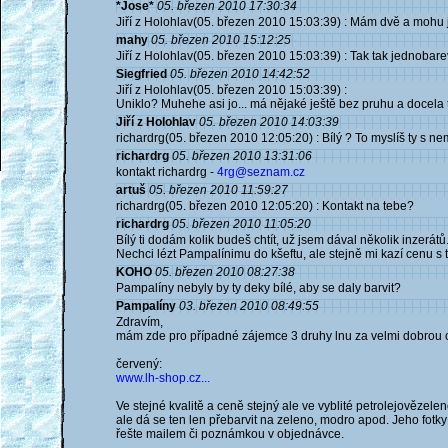
*Jose*
05. březen 2010 17:30:34
Jiří z Holohlav(05. březen 2010 15:03:39) : Mám dvě a mohu 
mahy
05. březen 2010 15:12:25
Jiří z Holohlav(05. březen 2010 15:03:39) : Tak tak jednobar
Siegfried
05. březen 2010 14:42:52
Jiří z Holohlav(05. březen 2010 15:03:39) :
Uniklo? Muhehe asi jo... má nějaké ještě bez pruhu a docela t
Jiří z Holohlav
05. březen 2010 14:03:39
richardrg(05. březen 2010 12:05:20) : Bílý ? To myslíš ty s
richardrg
05. březen 2010 13:31:06
kontakt richardrg -
4rg@seznam.cz
artuš
05. březen 2010 11:59:27
richardrg(05. březen 2010 12:05:20) : Kontakt na tebe?
richardrg
05. březen 2010 11:05:20
Bílý ti dodám kolik budeš chtít, už jsem dával několik inzerátů
Nechci lézt Pampalínimu do kšeftu, ale stejně mi kazí cenu s 
KOHO
05. březen 2010 08:27:38
Pampalíny nebyly by ty deky bílé, aby se daly barvit?
Pampalíny
03. březen 2010 08:49:55
Zdravím,
mám zde pro případné zájemce 3 druhy lnu za velmi dobrou 
červený:
www.lh-shop.cz...
Ve stejné kvalitě a ceně stejný ale ve vyblité petrolejovězelen
ale dá se ten len přebarvit na zeleno, modro apod. Jeho fot
řešte mailem či poznámkou v objednávce.