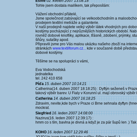
Esme
02. květen 2007 13:08:18
Tohle jsem dostala mailíkem, tak přeposílám:
Vážení obchodní přátelé,
Jsme společnost zabývající se velkoobchodním a maloobch
prodejem textilní metráže a galanterie.
V naší prodejně najdete velký výběr látek vhodných pro dob
kostýmy pocházející z nejrůznějších historických období. Na
rovněž dobové knoflíky, aplikace, třásně, zdobení, prýmky, stu
šňůry, sutašky apod.
Připravili jsme pro Vás malou ukázku našeho zboží na intern
stránkách
www.textilforum.cz...
kde v současné době představ
dobové kostýmy.
Těšíme se na spolupráci s vámi,
Eva Vodochodská
jednatelka
tel. 242 410 658
Píďa
15. duben 2007 10:14:21
Catherina(14. duben 2007 18:18:25) : Dyftýn seženeš v Praz
takový výběr barev. U Fialy v Korunní ul. mají obrovský výběr 
Catherina
14. duben 2007 16:18:25
Zdravim, nevite,kde bych v Praze ci Brne sehnala dyftyn (hn
mockrat.
Siegfried
16. leden 2007 14:08:00
Nazirus(16. leden 2007 12:39:17) :
hmm co s tím, bavlna je divná a když je za pár šupů len .) Tak n
KOHO
16. leden 2007 12:29:46