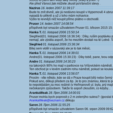
JOJOJ to jsem tam viděl taky svíčky ,šišky a jmelí :-)
Ale před Vánoci,tak můžete zkusit poVánoční slevy .
Nazirus
16. leden 2007 11:39:17
Bude to znít divně, ale já nedávno koupil v Hypernově 4 ubru
vypadá to pěkně a už z toho mám nohavice.
Vyšlo to levnějš něž koupit přímo plátno v obchodě.
Pruser
14. leden 2007 14:08:54
příspěvek byl smazán uživatelem Pruser 01. březen 2015 15
Hanka T.
01. listopad 2006 15:50:14
Siegfried(01. listopad 2006 16:36:34) : Díky, ruším poptávku
nemají, ale zjistila aspoň, že ho mezitím dostali na té Letné. Ta
Siegfried
01. listopad 2006 15:36:34
Bílej sem viděl v sázavský ale je to tak měsíc.
Hanka T.
01. listopad 2006 14:39:01
Andre(01. listopad 2006 15:30:23) : Díky tobě, pane, tvou od
Andre
01. listopad 2006 14:30:23
na takových 90% ho mají v partiovce na Vršovickém náměstí
Ten obchod je v levém zadním rohu náměstí, pokud se kouká
Hanka T.
01. listopad 2006 13:56:07
Prosím - víte někdo, kde se dá v Praze koupit bílý nebo čern
Pokud ano, děkuji předem za tip. Je to pro známou, která to po
to nepokládám za moc reálné (v Heřmanově ul. byla, prý mají
nečekaným způsobem. Takže to aspoň zkouším, co kdyby...
ArankaWeak
28. říjen 2006 14:00:01
Pruser:mohla bych poprosit o 2 m zelenýho sukna?:-)jposlal 
ArankaWeak@seznam.cz.
děkuju
Saren
28. říjen 2006 11:55:25
příspěvek byl smazán użivatelem Saren 06. srpen 2009 09:6