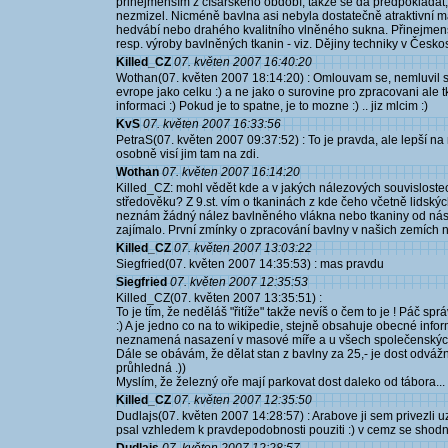
přinejmenším z císařského období, takže se dá předpokládat, 
nezmizel. Nicméně bavlna asi nebyla dostatečně atraktivní mat
hedvábí nebo drahého kvalitního vlněného sukna. Přinejmen
resp. výroby bavlněných tkanin - viz. Dějiny techniky v Česko
Killed_CZ
07. květen 2007 16:40:20
Wothan(07. květen 2007 18:14:20) : Omlouvam se, nemluvil 
evrope jako celku :) a ne jako o surovine pro zpracovani ale 
informaci :) Pokud je to spatne, je to mozne :) .. jiz mlcim :)
KvS
07. květen 2007 16:33:56
PetraS(07. květen 2007 09:37:52) : To je pravda, ale lepší na n
osobně visí jim tam na zdi.
Wothan
07. květen 2007 16:14:20
Killed_CZ: mohl vědět kde a v jakých nálezových souvislost
středověku? Z 9.st. vím o tkaninách z kde čeho včetně lidsk
neznám žádný nález bavlněného vlákna nebo tkaniny od nás 
zajímalo. První zmínky o zpracování bavlny v našich zemích na
Killed_CZ
07. květen 2007 13:03:22
Siegfried(07. květen 2007 14:35:53) : mas pravdu
Siegfried
07. květen 2007 12:35:53
Killed_CZ(07. květen 2007 13:35:51) :
To je tím, že neděláš "řitíže" takže nevíš o čem to je ! Páč sp
:) A je jedno co na to wikipedie, stejně obsahuje obecné info
neznamená nasazení v masové míře a u všech společenských 
Dále se obávám, že dělat stan z bavlny za 25,- je dost odvážné
průhledná .))
Myslím, že železný oře mají parkovat dost daleko od tábora..
Killed_CZ
07. květen 2007 12:35:50
Dudlajs(07. květen 2007 14:28:57) : Arabove ji sem privezli uz 
psal vzhledem k pravdepodobnosti pouziti :) v cemz se shod