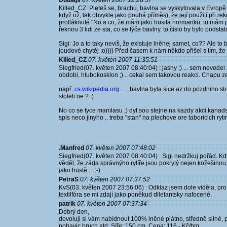
Dudlajs
07. květen 2007 12:28:57
Killed_CZ: Pleteš se, brachu, bavlna se vyskytovala v Evropě n
když už, tak obvykle jako pouhá příměs), že její použití při rek
profláknuté "No a co, že mám jako husita normanku, tu mám po
řeknou 3 lidi ze sta, co se týče bavlny, to číslo by bylo podstatn
Sigi: Jo a to taky nevíš, že existuje lněnej samet, co?? Ale to
joudové chytěj :o)))) Před časem k nám někdo přišel s tím, že
Killed_CZ
07. květen 2007 11:35:51
Siegfried(07. květen 2007 08:40:04) : jasny ;) ... sem nevedel z
obdobi, hlubokosklon ;) .. cekal sem takovou reakci. Chapu ze 
např.
cs.wikipedia.org...
.. bavlna byla sice az do pozdniho s
stoleti ne ? :)
No co se tyce mamlasu ;) dyt sou stejne na kazdy akci kanadsky
spis neco jinyho .. treba "stan" na plechove ore taboricich rytir
.Manfred
07. květen 2007 07:48:02
Siegfried(07. květen 2007 08:40:04) : Sigi nedržkuj pořád. Kdy
věděl, že záda správnýho rytíře jsou pokrytý nejen kožešinou,
jako hustě ... :-)
PetraS
07. květen 2007 07:37:52
KvS(03. květen 2007 23:56:06) : Odklaz jsem dole viděla, pr
textilfóra se mi zdají jako poněkud diletantsky nafocené.
patrik
07. květen 2007 07:37:34
Dobrý den,
dovoluji si vám nabídnout 100% lněné plátno, středně silné, pří
nohavic bruch atd. Síře: 150 cm. Cena: 116,- Kč/bm.