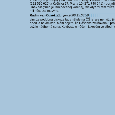
Všechny tři prodejny jsou Mráz-levné látky: Haškova 10, Prah
(222 510 625) a Košická 27, Praha 10 (271 740 541) - pořad
Jinak Siegfried je tam pečenej vařenej, tak když mi tam může kr
mít něco zajímavýho.
Radim van Ousek
22. říjen 2006 15:08:50
vím, že podobná diskuze tady někde na ČŠ je, ale nemůžu jí u
apod. a nevím kde. Mám dojem, že Dášenka zmiňovala 3 prode
což je nádherná cena. Kdybyste o něčem takovém ve středních