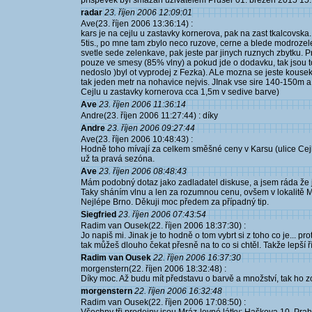
příspěvek byl smazán uživatelem Pruser 01. březen 2015 15:
radar
23. říjen 2006 12:09:01
Ave(23. říjen 2006 13:36:14) :
kars je na cejlu u zastavky kornerova, pak na zast tkalcovska.
5tis., po mne tam zbylo neco ruzove, cerne a blede modroze
svetle sede zelenkave, pak jeste par jinych ruznych zbytku. P
pouze ve smesy (85% vlny) a pokud jde o dodavku, tak jsou to
nedoslo )byl ot vyprodej z Fezka). ALe mozna se jeste kousek 
tak jeden metr na nohavice nejvis. JInak vse sire 140-150m a
Cejlu u zastavky kornerova cca 1,5m v sedive barve)
Ave
23. říjen 2006 11:36:14
Andre(23. říjen 2006 11:27:44) : díky
Andre
23. říjen 2006 09:27:44
Ave(23. říjen 2006 10:48:43) :
Hodně toho mívají za celkem směšné ceny v Karsu (ulice Cejl) 
už ta pravá sezóna.
Ave
23. říjen 2006 08:48:43
Mám podobný dotaz jako zadladatel diskuse, a jsem ráda že j
Taky sháním vlnu a len za rozumnou cenu, ovšem v lokalitě M
Nejlépe Brno. Děkuji moc předem za případný tip.
Siegfried
23. říjen 2006 07:43:54
Radim van Ousek(22. říjen 2006 18:37:30) :
Jo napiš mi. Jinak je to hodně o tom vybrt si z toho co je... pr
tak můžeš dlouho čekat přesně na to co si chtěl. Takže lepší říc
Radim van Ousek
22. říjen 2006 16:37:30
morgenstern(22. říjen 2006 18:32:48) :
Díky moc. Až budu mít představu o barvě a množství, tak ho z
morgenstern
22. říjen 2006 16:32:48
Radim van Ousek(22. říjen 2006 17:08:50) :