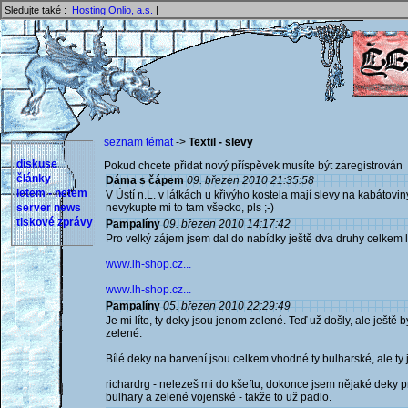
Sledujte také :
Hosting Onlio, a.s.
|
seznam témat
->
Textil - slevy
diskuse
Pokud chcete přidat nový příspěvek musíte být zaregistrován 
články
Dáma s čápem
09. březen 2010 21:35:58
letem - netem
V Ústí n.L. v látkách u křivýho kostela mají slevy na kabátoviny
server news
nevykupte mi to tam všecko, pls ;-)
tiskové zprávy
Pampalíny
09. březen 2010 14:17:42
Pro velký zájem jsem dal do nabídky ještě dva druhy celkem 
www.lh-shop.cz...
www.lh-shop.cz...
Pampalíny
05. březen 2010 22:29:49
Je mi líto, ty deky jsou jenom zelené. Teď už došly, ale ještě b
zelené.
Bílé deky na barvení jsou celkem vhodné ty bulharské, ale ty j
richardrg - nelezeš mi do kšeftu, dokonce jsem nějaké deky p
bulhary a zelené vojenské - takže to už padlo.