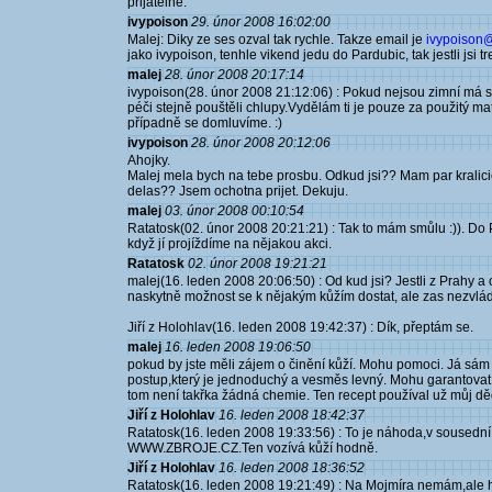
přijatelné.
ivypoison
29. únor 2008 16:02:00
Malej: Diky ze ses ozval tak rychle. Takze email je
ivypoison
jako ivypoison, tenhle vikend jedu do Pardubic, tak jestli jsi t
malej
28. únor 2008 20:17:14
ivypoison(28. únor 2008 21:12:06) : Pokud nejsou zimní má sm
péči stejně pouštěli chlupy.Vydělám ti je pouze za použitý mat
případně se domluvíme. :)
ivypoison
28. únor 2008 20:12:06
Ahojky.
Malej mela bych na tebe prosbu. Odkud jsi?? Mam par kralicich
delas?? Jsem ochotna prijet. Dekuju.
malej
03. únor 2008 00:10:54
Ratatosk(02. únor 2008 20:21:21) : Tak to mám smůlu :)). Do
když jí projíždíme na nějakou akci.
Ratatosk
02. únor 2008 19:21:21
malej(16. leden 2008 20:06:50) : Od kud jsi? Jestli z Prahy a
naskytně možnost se k nějakým kůžím dostat, ale zas nezvládám
Jiří z Holohlav(16. leden 2008 19:42:37) : Dík, přeptám se.
malej
16. leden 2008 19:06:50
pokud by jste měli zájem o činění kůží. Mohu pomoci. Já sá
postup,který je jednoduchý a vesměs levný. Mohu garantovat,ž
tom není takřka žádná chemie. Ten recept používal už můj děd
Jiří z Holohlav
16. leden 2008 18:42:37
Ratatosk(16. leden 2008 19:33:56) : To je náhoda,v sousední
WWW.ZBROJE.CZ.Ten vozívá kůží hodně.
Jiří z Holohlav
16. leden 2008 18:36:52
Ratatosk(16. leden 2008 19:21:49) : Na Mojmíra nemám,ale 