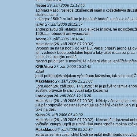
tohle nevím.Dík.
flieger
29. září 2006 12:18:45
ad MaksMaso: Nejlepší zkušenosti mám s kožedělným družstve
slušnou cenu.
ad jaryn: 150Kč za králíka je brutálně hodně, u nás se dá sehn
jaryn
27. září 2006 20:12:57
andre:pravdu díš:))Maksi: zavolej kožešníkovi, né do koželužny
150kč a nebude ti ani vypadávat.
Andre
27. září 2006 19:32:48
MaksMaso(26. září 2006 07:29:32) :
Vybodni se na t a hoď ji do kanálu. Pak si připrav jedno až dvě
ten výsledek bude podstatně lepší a taky ušetříš čas za práci u
tohle si na kostým nedáš......
Nechci prudit, jen si myslím, že některé věci je lepší řešit přes
KREAtura
27. září 2006 15:51:45
Zdar!
jestli potřebuješ nějakou vyčiněnou kožešinu, tak se zeptej Čírtě
MaksMaso
27. září 2006 13:23:06
Lord.egon(26. září 2006 14:10:20) : to je právě to tam je enom
zůstaly, právěže to chci využít jako kožešinu
Lord.egon
26. září 2006 12:10:20
MaksMaso(26. září 2006 07:29:32) : Někdy v červnu jsem zde
ji a pár odpovědí dostaneš,jmenuje se činění kožešin.Je v ní
také najdeš.
Kuno
26. září 2006 05:42:32
MaksMaso(26. září 2006 07:29:32) : Nechci tě odrazovat nebo p
vyčinění chlupy.Lepší je zimní liška,kuna,tchoř a možná kočka
MaksMaso
26. září 2006 05:29:32
zdrávas šermíři čeští, chtěl bych se optat jestli něgdo neov