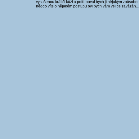
vysušenou králičí kůži a potřeboval bych jí nějakým způsobem d
něgdo víte o nějakém postupu byl bych vám velice zavázán...