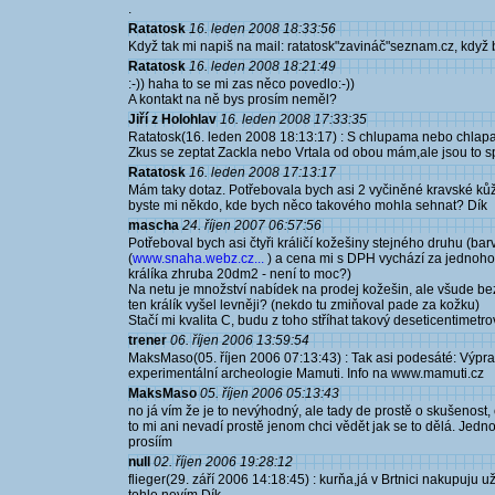
.
Ratatosk
16. leden 2008 18:33:56
Když tak mi napiš na mail: ratatosk"zavináč"seznam.cz, když b
Ratatosk
16. leden 2008 18:21:49
:-)) haha to se mi zas něco povedlo:-))
A kontakt na ně bys prosím neměl?
Jiří z Holohlav
16. leden 2008 17:33:35
Ratatosk(16. leden 2008 18:13:17) : S chlupama nebo chla
Zkus se zeptat Zackla nebo Vrtala od obou mám,ale jsou to spí
Ratatosk
16. leden 2008 17:13:17
Mám taky dotaz. Potřebovala bych asi 2 vyčiněné kravské kůž
byste mi někdo, kde bych něco takového mohla sehnat? Dík
mascha
24. říjen 2007 06:57:56
Potřeboval bych asi čtyři králičí kožešiny stejného druhu (b
(
www.snaha.webz.cz...
) a cena mi s DPH vychází za jednoho k
králíka zhruba 20dm2 - není to moc?)
Na netu je množství nabídek na prodej kožešin, ale všude be
ten králík vyšel levněji? (nekdo tu zmiňoval pade za kožku)
Stačí mi kvalita C, budu z toho stříhat takový deseticentimet
trener
06. říjen 2006 13:59:54
MaksMaso(05. říjen 2006 07:13:43) : Tak asi podesáté: Výpra
experimentální archeologie Mamuti. Info na www.mamuti.cz
MaksMaso
05. říjen 2006 05:13:43
no já vím že je to nevýhodný, ale tady de prostě o skušenost, 
to mi ani nevadí prostě jenom chci vědět jak se to dělá. Jednou
prosíím
null
02. říjen 2006 19:28:12
flieger(29. září 2006 14:18:45) : kurňa,já v Brtnici nakupuju 