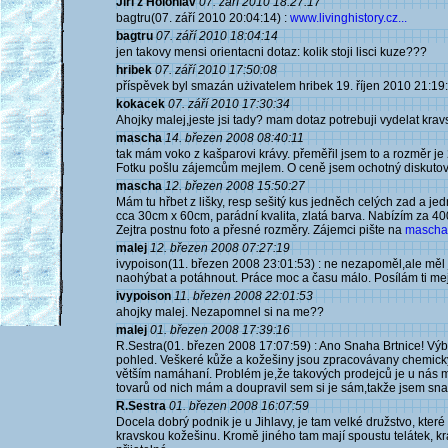
Jiří z Holohlav
07. září 2010 18:27:17
bagtru(07. září 2010 20:04:14) :
www.livinghistory.cz...
bagtru
07. září 2010 18:04:14
jen takovy mensi orientacni dotaz: kolik stoji lisci kuze???
hribek
07. září 2010 17:50:08
příspěvek byl smazán użivatelem hribek 19. říjen 2010 21:19
kokacek
07. září 2010 17:30:34
Ahojky malej,jeste jsi tady? mam dotaz potrebuji vydelat krav
mascha
14. březen 2008 08:40:11
tak mám voko z kašparovi krávy. přeměřil jsem to a rozměr je
Fotku pošlu zájemcům mejlem. O ceně jsem ochotný diskutov
mascha
12. březen 2008 15:50:27
Mám tu hřbet z lišky, resp sešitý kus jedněch celých zad a je
cca 30cm x 60cm, parádní kvalita, zlatá barva. Nabízím za 40
Zejtra postnu foto a přesné rozměry. Zájemci pište na
mascha
malej
12. březen 2008 07:27:19
ivypoison(11. březen 2008 23:01:53) : ne nezapoměl,ale měl js
naohýbat a potáhnout. Práce moc a času málo. Posílám ti mej
ivypoison
11. březen 2008 22:01:53
ahojky malej. Nezapomnel si na me??
malej
01. březen 2008 17:39:16
R.Sestra(01. březen 2008 17:07:59) : Ano Snaha Brtnice! Výbě
pohled. Veškeré kůže a kožešiny jsou zpracovávany chemicky a 
větším namáhaní. Problém je,že takových prodejců je u nás m
tovarů od nich mám a doupravil sem si je sám,takže jsem snad 
R.Sestra
01. březen 2008 16:07:59
Docela dobrý podnik je u Jihlavy, je tam velké družstvo, kt
kravskou kožešinu. Kromě jiného tam mají spoustu telátek, krá