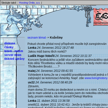
Sledujte také :
Hosting Onlio, a.s.
|
seznam témat
->
Kožešiny
diskuse
Pokud chcete přidat nový příspěvek musíte být zaregistrován 
články
Lenka
24. červenec 2012 18:27:48
letem - netem
Jakou máš barvu těch norků?
server news
Luděk Hugo Vobořil
24. červenec 2012 10:11:37
tiskové zprávy
Koncem šestnáctého a ještě více začátkem sedmnáctého stole
Kdo dělá Třicetiletou válku a mladší období by tedy mohl něco
Třicítkovém Brodci........?
malej
24. červenec 2012 09:41:55
Vzhledem k tomu,že se z největší pravděpodobností jedná o 
zabývající se kolonizací Ameriky. Např. zde
www.livinghistory.c
uv22
24. červenec 2012 08:40:29
Zdravim,
mam doma 20 norku po dedeckovi a nevim co s nimi. Chtela by
jak to mam udelat a za kolik (volala jsem do nekolika obchodu
tady, prosim nekdo, kdo mi poradi?Dekuji Martina
Lenka
11. duben 2011 13:36:58
oneill(11. duben 2011 10:42:41) : Jenže ty králičí chlupy jso