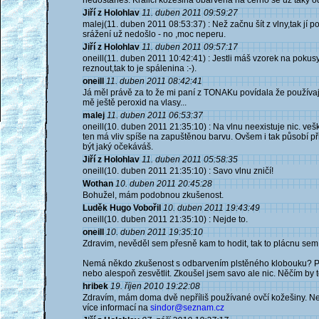
nedostaneš. Králičí kožešina obarvená na černo se už taky o
Jiří z Holohlav
11. duben 2011 09:59:27
malej(11. duben 2011 08:53:37) : Než začnu šít z vlny,tak j
srážení už nedošlo - no ,moc neperu.
Jiří z Holohlav
11. duben 2011 09:57:17
oneill(11. duben 2011 10:42:41) : Jestli máš vzorek na pokusy
reznout,tak to je spálenina :-).
oneill
11. duben 2011 08:42:41
Já měl právě za to že mi paní z TONAKu povídala že používají 
mě ještě peroxid na vlasy...
malej
11. duben 2011 06:53:37
oneill(10. duben 2011 21:35:10) : Na vlnu neexistuje nic. veš
ten má vliv spíše na zapuštěnou barvu. Ovšem i tak působí při
být jaký očekáváš.
Jiří z Holohlav
11. duben 2011 05:58:35
oneill(10. duben 2011 21:35:10) : Savo vlnu zničí!
Wothan
10. duben 2011 20:45:28
Bohužel, mám podobnou zkušenost.
Luděk Hugo Vobořil
10. duben 2011 19:43:49
oneill(10. duben 2011 21:35:10) : Nejde to.
oneill
10. duben 2011 19:35:10
Zdravim, nevěděl sem přesně kam to hodit, tak to plácnu sem
Nemá někdo zkušenost s odbarvením plstěného klobouku? Pot
nebo alespoň zesvětlit. Zkoušel jsem savo ale nic. Něčím by to
hribek
19. říjen 2010 19:22:08
Zdravím, mám doma dvě nepříliš používané ovčí kožešiny. Nech
více informací na
sindor@seznam.cz