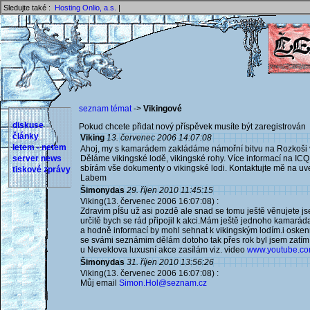
Sledujte také :
Hosting Onlio, a.s.
|
seznam témat
->
Vikingové
diskuse
Pokud chcete přidat nový příspěvek musíte být zaregistrován 
články
Viking
13. červenec 2006 14:07:08
letem - netem
Ahoj, my s kamarádem zakládáme námořní bitvu na Rozkoši 
server news
Děláme vikingské lodě, vikingské rohy. Více informací na ICQ
sbírám vše dokumenty o vikingské lodi. Kontaktujte mě na 
tiskové zprávy
Labem
Šimonydas
29. říjen 2010 11:45:15
Viking(13. červenec 2006 16:07:08) :
Zdravim pÍšu už asi pozdě ale snad se tomu ještě věnujete js
určitě bych se rád připojil k akci.Mám ještě jednoho kamaráda
a hodně informací by mohl sehnat k vikingským lodím.i oske
se svámi seznámim dělám dotoho tak přes rok byl jsem zatím
u Neveklova luxusní akce zasílám viz. video
www.youtube.com
Šimonydas
31. říjen 2010 13:56:26
Viking(13. červenec 2006 16:07:08) :
Můj email
Simon.Hol@seznam.cz