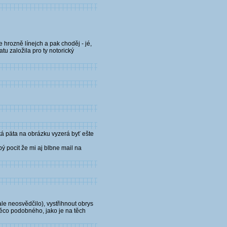
e hrozně línejch a pak choděj - jé,
tu založila pro ty notorický
 tá päta na obrázku vyzerá byť ešte
bý pocit že mi aj blbne mail na
 ale neosvědčilo), vystřihnout obrys
 něco podobného, jako je na těch