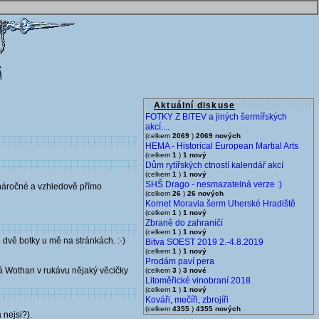
Aktuální diskuse
FOTKY Z BITEV a jiných šermířských
akcí....
(celkem
2069
)
2069 nových
HEMA - Historical European Martial Arts
(celkem
1
)
1 nový
Dům rytířských ctností kalendář akcí
(celkem
1
)
1 nový
SHŠ Drago - nesmazatelná verze :)
u náročné a vzhledově přímo
(celkem
26
)
26 nových
Kornet Moravia šerm Uherské Hradiště
(celkem
1
)
1 nový
Zbraně do zahraničí
(celkem
1
)
1 nový
 dvě botky u mě na stránkách. :-)
Bitva SOEST 2019 2.-4.8.2019
(celkem
1
)
1 nový
Prodám paví pera
má Wothan v rukávu nějaký věcičky
(celkem
3
)
3 nové
Litoměřické vinobraní 2018
(celkem
1
)
1 nový
Kováři, mečíři, zbrojíři
(celkem
4355
)
4355 nových
 nejsi?).