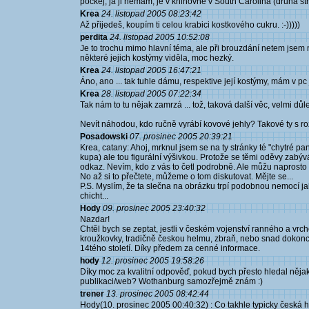
pockej, ja ji nemam, je v knihovne v South Carolina (druha st
Krea
24. listopad 2005 08:23:42
Až přijedeš, koupím ti celou krabici kostkového cukru. :-)))))
perdita
24. listopad 2005 10:52:08
Je to trochu mimo hlavní téma, ale při brouzdání netem jsem 
některé jejich kostýmy viděla, moc hezký.
Krea
24. listopad 2005 16:47:21
Áno, ano ... tak tuhle dámu, respektive její kostýmy, mám v pc j
Krea
28. listopad 2005 07:22:34
Tak nám to tu nějak zamrzá ... tož, taková další věc, velmi důleži
Nevít náhodou, kdo ručně vyrábí kovové jehly? Takové ty s
Posadowski
07. prosinec 2005 20:39:21
Krea, catany: Ahoj, mrknul jsem se na ty stránky té "chytré p
kupa) ale tou figurální výšivkou. Protože se těmi oděvy zabý
odkaz. Nevím, kdo z vás to četl podrobně. Ale můžu naprosto s 
No až si to přečtete, můžeme o tom diskutovat. Mějte se...
P.S. Myslím, že ta slečna na obrázku trpí podobnou nemocí ja
chicht...
Hody
09. prosinec 2005 23:40:32
Nazdar!
Chtěl bych se zeptat, jestli v českém vojenství ranného a vr
kroužkovky, tradičně českou helmu, zbraň, nebo snad dokonce
14tého století. Díky předem za cenné informace.
hody
12. prosinec 2005 19:58:26
Díky moc za kvalitní odpověď, pokud bych přesto hledal ně
publikaci/web? Wothanburg samozřejmě znám :)
trener
13. prosinec 2005 08:42:44
Hody(10. prosinec 2005 00:40:32) : Co takhle typicky česká 