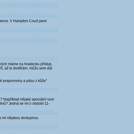
dšence. V Hampton Court jsem
kterých máme na hradecku přístup,
2/3, až to dodělám, můžu sem dát
né praporoviny a pásu z kůže"
? Například nějaký speciální vzor
livů? Jedná se mi o období 11-
ys mi nějakou dostupnou