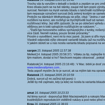
Ratatosk
14. listopad 2005 22:16:48
Trochu vás tu vyruším v debatě o botách a zeptám se pro zm
Kreo dívala jsem se na tvé stánky, zaujal mě tam popis výroby
surcoat. Nemám na mysli variatu bliadu s laločnatě rozšířenými
tam nepasuje označení surcoat (tvůj zelený kostým se samet
Protože na stánkách Wothanbugu se píše, cituji: "Jedna z vari
rozšíření na konci, ale rozšiřují se trychtýřovitě buď od rame
rozšiřovací klíny. Její střih způsobí, že se po oblečení vpřed
většinou jen k lokti sahajícím rozšiřujícím se rukávem."....
...."Další typ honosného oděvu vycházejícího z tuniky, nošený v
více částí. Neměl rukávy, pouze široké průramky."
Prosím o vysvětlení, není mi to moc jasné. Já jsem si dřív mys
Vlastně odpovídá výše citované variantě bliadu (až na rozšiřuj
V jakém století se u nás nosila varianta bliadu popsaná na 
sargon
15. listopad 2005 11:57:38
Melkel(14. listopad 2005 20:58:37) : Vďaka za tip, najlepšie t
tým mailom, dostal si ho? Nechcem nejako otravovať , pokiaľ
Ratatosk(14. listopad 2005 23:16:48) : V Mac. biblii je dosť z
www.medievaltymes.com...
Teda aspoň myslím že to je surcot, ak sa mýlim tak ma opravt
Ratatosk
15. listopad 2005 20:10:59
Dobrá, surcot už mi začíná být jasný:-)
Ještě by mě zajímalo, kdy (a kde) se nosila ta varianta blia
amat
16. listopad 2005 10:23:33
Ad téma surcot - doporučuji Bibli Maciejowkých a rukopis Man
kvalitnějších reprodukcích viditělně rukávy a pod nebo před ni
Krea
16. listopad 2005 11:36:01