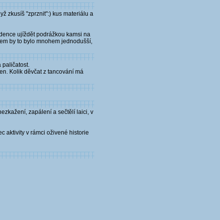
yž zkusíš "zprznit":) kus materiálu a
endence ujíždět podrážkou kamsi na
ytem by to bylo mnohem jednodušší,
 paličatost.
en. Kolik děvčat z tancování má
zkažení, zapálení a sečtělí laici, v
 aktivity v rámci oživené historie