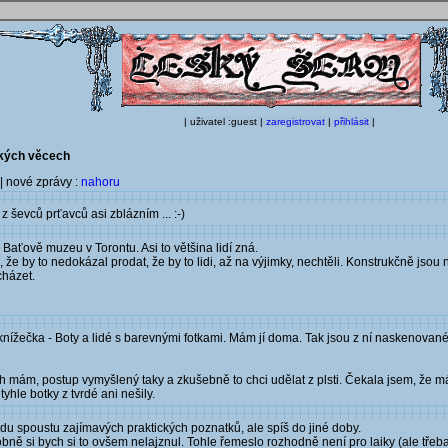
| uživatel :guest |
zaregistrovat
|
přihlásit
|
ických věcech
| nové zprávy :
nahoru
 ševců prťavců asi zblázním ... :-)
Baťově muzeu v Torontu. Asi to většina lidí zná.
, že by to nedokázal prodat, že by to lidi, až na výjimky, nechtěli. Konstrukčně jso
cházet.
nížečka - Boty a lidé s barevnými fotkami. Mám jí doma. Tak jsou z ní naskenované
třih mám, postup vymyšlený taky a zkušebně to chci udělat z plsti. Čekala jsem, že 
yhle botky z tvrdé ani nešily.
du spoustu zajímavých praktických poznatků, ale spíš do jiné doby.
obně si bych si to ovšem nelajznul. Tohle řemeslo rozhodně není pro laiky (ale třeba