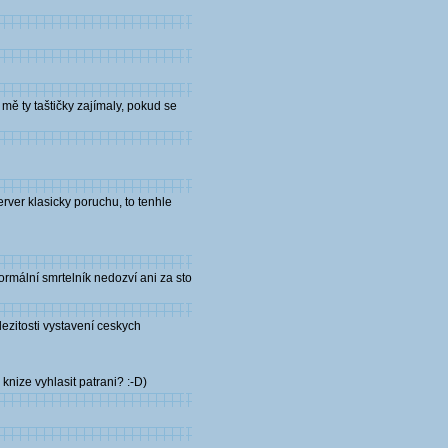
mě ty taštičky zajímaly, pokud se
erver klasicky poruchu, to tenhle
 normální smrtelník nedozví ani za sto
zitosti vystavení ceskych
 knize vyhlasit patrani? :-D)