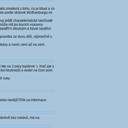
aká zmatená z toho, co je bliad a co
). Ale podle stránek Wothanburgu mi
vy ještě charakteristické laločnaté
bo může mít po bocích vsazeny
nepatřil k dlouhým a býval opatřen
zpravidla ze dvou dílů, výjimečně s
rukávy a navíc není až na zem.
tak na 2 páry topánok :). Inač jak s
 bol kludnejší a vedel na čom som.
ť ruky.
 nebo ranější?Dík za informace.
zdánlivě bez rukávů, má na