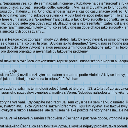
 Nepopírám vše, co jste sem napsali, nicméně v Kybalové najdete "surcoat" s rukávy j
nse, bliaud, suroat = surcotte, cotte, warcotte ... Vycházím z úvahy, že to fungova
pasu dolů, halena ... atd. Ono totiž tehdejší názvy si čas od času značně protiřečí. 
bylo navíc všechno suknice či suknička. A byla buď ve spod nebo navrch. To značn
a hoře /sur latinsky a s "aksántem" francozsky/ a tak to bylo surcotte a do války se no
rozhodla od sebe oba oděvy rozlišit. Bliaud je čistě reprezentativní záležitost a j
utečně raným surcoatům /tedy tomu, co se tak v dnešní době chápe jako surcoat/ - je
 surcotte byli občas zvány ...
si n Peacockovo zobrazení módy 20. století. Taky by nikdo neřekl, že jsme tohle nosi
e o tom sama, co píšu tu práci. /Uvidím jak to dopadne./ Navíc u nás se hodně popi
nad by bylo dobré vytvořit nějakou přesnou terminologii dodatečně, jako mají biolog
pro dobrou orientaci a nevznikali by takovéhle problémy.
ná diskuse o rozdílech v rekonstrukci reprise podle Brusselského rukopisu a Jacqu
 nepamatuju.
í skoro žádný rozdíl mezi tvým surcoatem a bliadem podle Violeta. A kdy se takový j
amé jako ten bliad, tak už mi na to odpověděl Wothan.
 taky zdařile válčím s teminologií oděvů, konkrétně přelom 13. a 14.st. :-) zpracová
edně sporného názvosloví vyměňoval mailíky s Věrou. Nebudeš náhodou tenhle víken
 vzory na vyšívání. Kdy čerpáte inspiraci? Já jsem kdysi psala seminárku o umělec. 
še, svatých atd. Takže výhradně sakrální předměty. Figurální výjevy jako takové by
ejowkých a rukopis Manesse, ale tam jsem nějaké použitelné vzory nenašla...ale n
išily na Velké Moravě, v raném středověku v Čechách a pak rané gotice, vrcholné a 
t nějakého Čecha, co se v tom taky vyzná, a když je nějaký problém, tak ti poradí. 