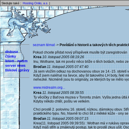
Sledujte také :
Hosting Onlio, a.s.
|
seznam témat
->
Povídání o historii a takových těch prakt
diskuse
Pokud chcete přidat nový příspěvek musíte být zaregistrován 
články
Krea
10. listopad 2005 08:19:26
letem - netem
Inu, Wothane, tak mi pověz něco blíže o těch botách, nebo ze z
server news
Broďan
11. listopad 2005 07:47:40
tiskové zprávy
Já sem vložím odkaz na dochovanou obuv ze 14.-15. století v 
Když jsem naléhal na ševce, aby šil takového LH boty, řekl mi
nehezké. Nicméně jsou to originály, ze kterých by se mělo vy
www.midrealm.org...
Krea
11. listopad 2005 08:39:55
Ty věcičky z Baťova muzea v Torontu znám. Vyšla jedna útlá k
Kdyby někdo chtěl, pošlu ve velkém.
Chci prostě 2. polovinu 16. století, nízkou, dámskou obuv. S
praktického typu. No, hlavně to chci šít z měkké kůže - ony se t
Broďan
11. listopad 2005 09:07:15
Krea(11. listopad 2005 09:39:55) : Wothan má v rukávu oprav
Když máš střih a zmáknutý postup, tak to prostě zkus ušít. Os