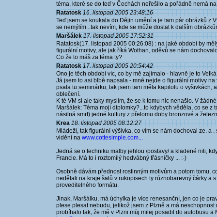
téma, které se do teď v Čechách neřešilo a pořádně nemá na ko
Ratatosk
16. listopad 2005 23:48:16
Teď jsem se koukala do Dějin umění a je tam pár obrázků z Vy
se nemýlím...tak nevím, kde se může dostat k dalším obrázkům
Maršálek
17. listopad 2005 17:52:31
Ratatosk(17. listopad 2005 00:26:08) : na jaké období by měly
figurální motivy, ale jak říká Wothan, oděvů se nám dochovalo
Co že to máš za téma ty?
Ratatosk
17. listopad 2005 20:54:42
Ono je těch období víc, co by mě zajímalo - hlavně je to Velk
Já jsem to asi blbě napsala - mně nejde o figurální motivy na
psala tu seminárku, tak jsem tam měla kapitolu o vyšivkách, a
oblečení.
K té VM si ale taky myslím, že se k tomu nic nenašlo. V žádn
Maršálek: Téma mojí diplomky?...to kdybych věděla, co se z t
násilná smrt) jedné kultury z přelomu doby bronzové a železn
Krea
18. listopad 2005 08:12:27
Mládeži, tak figurální výšivka, co vím se nám dochoval ze. a .
vidění na
www.cottesimple.com...
Jedná se o techniku malby jehlou /postavy/ a kladené niti, kd
Francie. Má to i roztomilý hedvábný třásničky ... :-)
Osobně dávám přednost roslinným motivům a potom tomu, co na
nedělali na kraje šatů v rukopisech ty různobarevný čárky a s
proveditelného formátu.
Jinak, Maršálku, má úchylka je více renesanční, jen co je pra
plese plesat nebudu, jelikož jsem z Plzně a má neschopnost
probíhalo tak, že mě v Plzni můj milej posadil do autobusu a 