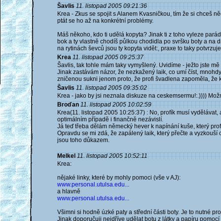
Šavlis
11. listopad 2005 09:21:36
Krea - Zkus se spojit s Alanem Kvasničkou, tím že si chceš něc
ptát se ho až na konkrétní problémy.
Máš někoho, kdo ti udělá kopyta? Jinak ti z toho vyleze pará
bok a ty vlastně chodíš půlkou chodidla po svršku boty a na 
na rytinách ševců jsou ty kopyta vidět:, praxe to taky potvrzuje
Krea
11. listopad 2005 09:25:37
Šavlis, tak tohle mám taky vymyšlený. Uvidíme - ježto jste mě 
Jinak zastávám názor, že nezkažený laik, co umí číst, mnohdy
zničenou sukni jenom proto, že profi švadlena zapoměla, že k
Šavlis
11. listopad 2005 09:35:02
Krea - jako by jsi neznala diskuze na ceskemsermu!:.)))) Možn
Broďan
11. listopad 2005 10:02:59
Krea(11. listopad 2005 10:25:37) : No, profík musí vydělávat,
optimálním případě i finančně nezávislí.
Já teď třeba dělám německý hever k napínání kuše, který profí
Opravdu se mi zdá, že zapálený laik, který přečte a vyzkouší 
jsou toho důkazem.
Melkel
11. listopad 2005 10:52:11
Krea:
nějaké linky, které by mohly pomoci (vše v AJ):
www.personal.utulsa.edu...
a hlavně
www.personal.utulsa.edu...
Všimni si hodně úzké paty a střední části boty. Je to nutné pr
Jinak doporučuji nejdříve udělat botu z látky a papíru pomocí