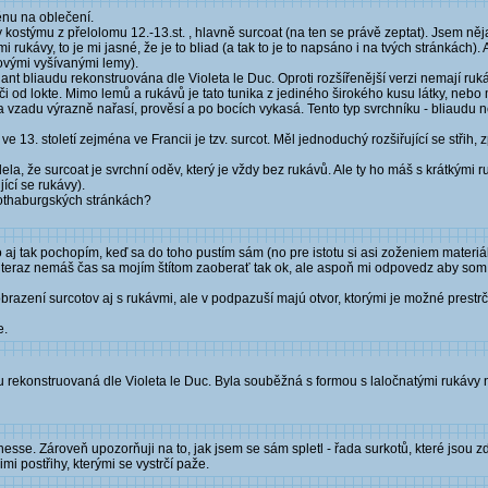
ěnu na oblečení.
 kostýmu z přelolomu 12.-13.st. , hlavně surcoat (na ten se právě zeptat). Jsem něj
 rukávy, to je mi jasné, že je to bliad (a tak to je to napsáno i na tvých stránkách
ovými vyšívanými lemy).
ant bliaudu rekonstruována dle Violeta le Duc. Oproti rozšířenější verzi nemají ruká
n či od lokte. Mimo lemů a rukávů je tato tunika z jediného širokého kusu látky, ne
u a vzadu výrazně nařasí, prověsí a po bocích vykasá. Tento typ svrchníku - bliaudu 
e 13. století zejména ve Francii je tzv. surcot. Měl jednoduchý rozšiřující se střih, 
lela, že surcoat je svrchní oděv, který je vždy bez rukávů. Ale ty ho máš s krátkými 
ící se rukávy).
wothaburgských stránkách?
o aj tak pochopím, keď sa do toho pustím sám (no pre istotu si asi zoženiem materiál 
 teraz nemáš čas sa mojím štítom zaoberať tak ok, ale aspoň mi odpovedz aby som
obrazení surcotov aj s rukávmi, ale v podpazuší majú otvor, ktorými je možné prestrči
e.
udu rekonstruovaná dle Violeta le Duc. Byla souběžná s formou s laločnatými rukávy
esse. Zároveň upozorňuji na to, jak jsem se sám spletl - řada surkotů, které jsou 
mi postřihy, kterými se vystrčí paže.