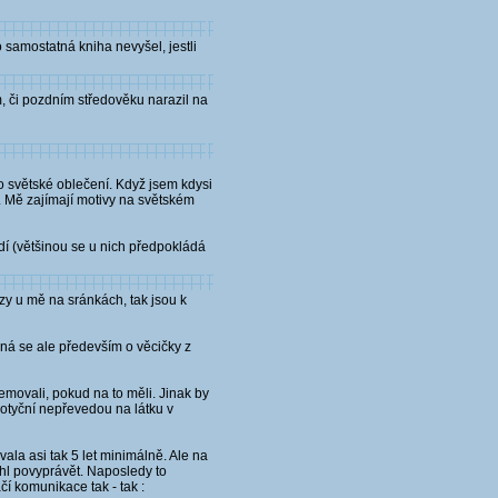
 samostatná kniha nevyšel, jestli
m, či pozdním středověku narazil na
ro světské oblečení. Když jsem kdysi
é. Mě zajímají motivy na světském
dí (většinou se u nich předpokládá
azy u mě na sránkách, tak jsou k
dná se ale především o věcičky z
movali, pokud na to měli. Jinak by
dotyční nepřevedou na látku v
ala asi tak 5 let minimálně. Ale na
hl povyprávět. Naposledy to
í komunikace tak - tak :