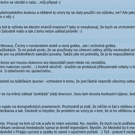
ho se obrátit o radu....můj případ:-(
šehradského kodexu a některé ty vzory by se daly použít i na výšivku, ne? Ale jako
 z něj:-(
 být ty výšivky ke kterým sháníš inspiraci? taky si nevybavuji, že bych ve vrcholné
 žalostně málo a tak z toho nelze udělat průměr :-)
á Morava, Čechy v románském době a raná gotika...ale i vrcholná gotika.
 výšivkách. Ty mi právě proto, že se používaly na církevní oděvy, přišly nevhodné p
le jen na předmětech sakrální povahy. Takže jste mi potvrdily, že je to nepoužiteln
é knize ani muzeu dokonce ani depozitáři jsem nikde nic neviděla.
oho nakonec vyvrbí...:-) hodně stručně - snažím se prokázat příbuzenské vztahy u li
é. S oblečením nic společného...
 století na taštičkách /purse/ - vzhledem k tomu, že jset řádně neprošli všechny odk
y se na lněný základ "pokládá" zlatý dracoun. Jsou tam docela kurtoazní výjevy. Je
jdu na ikongrafických pramenech. Rozhodně je jisté, že něčím si šat s oblibou le
 tečkama a tak. Osobně si miyslím, že problém se vzory je v tom, že si ho většinou 
vda. Pracuji na tom už rok a jaře to mám odvzdat. No, myslím, že bych na to potřebov
 někam cestovat /nedejbože sama/ je téměř legendární. Myslím, že Medvěd by ti mo
Medvěd v Práglu vyzved a zpátky to samé v opačném pořadí. :-) Tož - pokud ti nestač