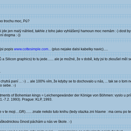
oho trochu moc, Pú?
mi jde jen malý náhled, takhle z toho jako vyhlášený hamoun moc nemám :-) dost by 
ení dogma :-))
jsi popis
www.cottesimple.com...
(plus nejake dalsi kabelky navic).....
 Silicon graphics) to tu jede....... ale je možné, že v době, kdy jsi to zkoušel měl s
.
a chytrá paní ... :-) ... ale 100% vím, že kdyby se to dochovalo u nás, ... tak se o tom
o sebe. :-)
stments of Bohemian kings = Leichengewänder der Könige von Böhmen: vyslo u príle
1.-7.2. 1993). Prague: KLP, 1993.
 te moji....GR)....... znate nekdo tuto knihu (tedy otazka zni hlavne : ma cenu po te
záškodnickou činost páchám u nás ve škole. :-)