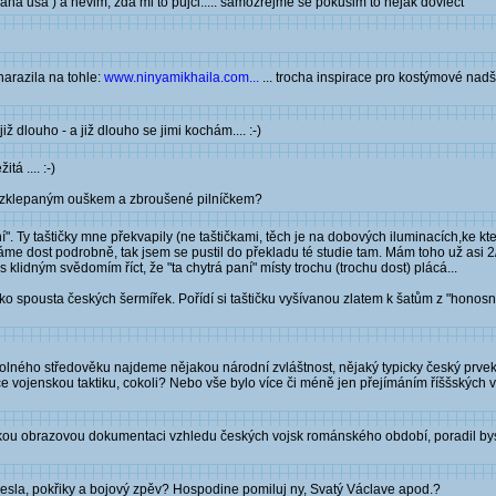
rana usa ) a nevim, zda mi to pujci..... samozrejme se pokusim to nejak dovlect
narazila na tohle:
www.ninyamikhaila.com...
... trocha inspirace pro kostýmové na
iž dlouho - a již dlouho se jimi kochám.... :-)
tá .... :-)
 rozklepaným ouškem a zbroušené pilníčkem?
aní". Ty taštičky mne překvapily (ne taštičkami, těch je na dobových iluminacích,ke 
váme dost podrobně, tak jsem se pustil do překladu té studie tam. Mám toho už asi 
klidným svědomím říct, že "ta chytrá paní" místy trochu (trochu dost) plácá...
ko spousta českých šermířek. Pořídí si taštičku vyšívanou zlatem k šatům z "honos
cholného středověku najdeme nějakou národní zvláštnost, nějaký typicky český prvek
 vojenskou taktiku, cokoli? Nebo vše bylo více či méně jen přejímáním říššských v
jakou obrazovou dokumentaci vzhledu českých vojsk románského období, poradil b
hesla, pokřiky a bojový zpěv? Hospodine pomiluj ny, Svatý Václave apod.?