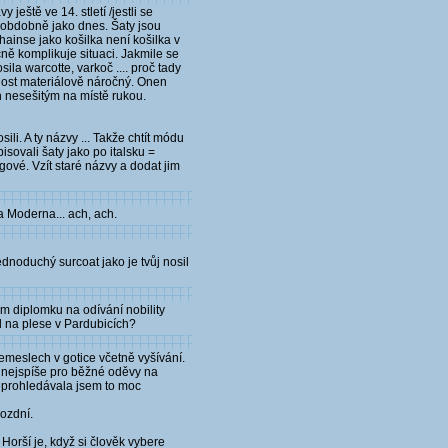
eště ve 14. stletí /jestli se
lo obdobně jako dnes. Šaty jsou
Chainse jako košilka není košilka v
ě komplikuje situaci. Jakmile se
sila warcotte, varkoč .... proč tady
e dost materiálově náročný. Onen
n nesešitým na místě rukou.
li. A ty názvy ... Takže chtít módu
sovali šaty jako po italsku =
ové. Vzít staré názvy a dodat jim
a Moderna... ach, ach.
ednoduchý surcoat jako je tvůj nosil
vám diplomku na odívání nobility
d na plese v Pardubicích?
řemeslech v gotice včetně vyšívání.
ly nejspíše pro běžné oděvy na
eprohledávala jsem to moc
pozdní.
Horší je, když si člověk vybere