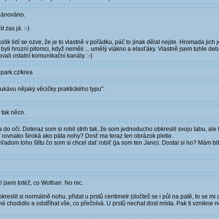
plánováno.
 zas já. :-)
ik lidí se ozve, že je to vlastně v pořádku, páč to jinak dělat nejde. Hromada jich j
byli hrozní pitomci, když neměli ... umělý vlákno a elasťáky. Vlastně jsem tuhle deba
ali ostatní komunikační kanály. :-)
bpark.cz/krea
v rukávu nějaký věcičky praktického typu".
, tak něco.
 do očí. Doteraz som si robil strih tak, že som jednoducho obkreslil svoju labu, ale
 rovnako široká ako päta nohy? Dosť ma teraz ten obrázok pletie.
hľadom toho štítu čo som si chcel dať robiť (ja som ten Jano). Dostal si ho? Mám bl
l jsem totéž, co Wothan. No nic.
kreslit si normálně nohu, přidat u prstů centimetr (dočteš se i půl na patě, to se mi
né chodidlo a odstříhat vše, co přečnívá. U prstů nechat dost místa. Pak ti vznikne