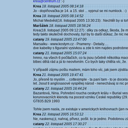
krea@centrum.cz
:-)
Krea
18. listopad 2005 08:14:18
Jo - doplňovačka je 14. a 15. stol ... vypnul se mi numlock. :-)
Krea
18. listopad 2005 08:14:52
Michal Medvěd(16. listopad 2005 13:30:23) : Nechtěl by si t
Maršálek
18. listopad 2005 18:56:24
Krea(18. listopad 2005 09:12:27) : díky za odkaz, škoda, že 
tedy takto skutečně dochovaly, byl by to další důkaz, že nic n
catany
19. listopad 2005 23:47:00
Marsalku - www.kostym.cz - Prameny - Detaily.....
dve kabelky s figuralni vysivkou a zde k nim najdes podrobne
catany
21. listopad 2005 15:07:24
hmno, na všech 6 počítačích, co tu jsou (včetně několika maců a
blbec dělá rád a já to neovlivním. Co bych taky chtěla víc, že.
V případě zájmu pošlu mailem, mám toho víc, jak jsem zjistila
Krea
21. listopad 2005 19:47:41
Jo, přesně to myslím ... cottesimple - ta paní tam - to je docel
let. Jsout ti anglosasové vyspělej národ - nenechávaj si nic pr
catany
22. listopad 2005 16:44:24
Bazantová, Nina. Pohrební roucha ceskych králu = Burial ve
korunovacních klenotu na pocest vzniku Ceské republiky (29.
GT835.B29 1993
Tohle jsem nasla, ze existuje v americkych knihovnach (jen ne v
Krea
22. listopad 2005 16:53:12
Ne, naskenuj ji, nahraj, přivez, pošli. to je jedno. Podobnou 
catany
22. listopad 2005 17:30:27