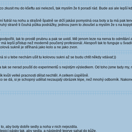
o zkusit mu do kšeftu asi nelezeš, tak myslím že ti poradí rád. Bude asi ale lepší kd
dní futrál na nohu a strašně špatně se drží jakási pomyslná osa boty a ta má pak t
druhý straně ti čouhá půlka podrážky, jednou jsem to zkoušel a myslím že s na kop
.
podpořili, tak to prostě prubnu a pak se uvidí. Mě jenom leze na nerva to odmítání a
 má lepší přístup než moderně poučený profesionál. Alespoň tak to funguje u švadl
olová sukně je stříhaná jako kolo a ne jako zvon.
á si u tebe nechám ušít tu kolovou sukni až se budu chtít někdy vdávat:))
 a tak se nerad pouští do experimentů s nejistým výsledkem. Od toho jsme tady my, ne
k kvůli velké pracnosti dělat nechtěl. A celkem úspěšně.
co se dá, si je schopný udělat nezaujatý obrázek lépe, než mnohý odborník. Nakonec
o to, aby boty dobře sedly a noha v nich nejezdila.
 lepicí pásky tak, aby sedla, a následně teprve sahat do kůže.