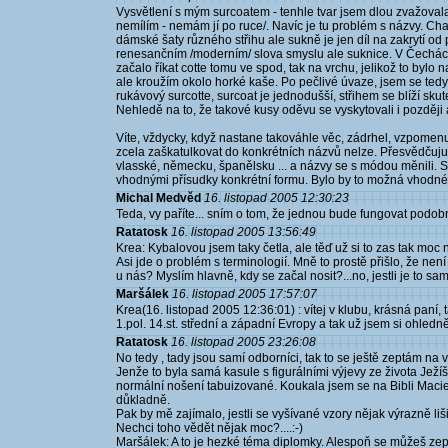
Vysvětlení s mým surcoatem - tenhle tvar jsem dlou zvažovala.
nemílím - nemám jí po ruce/. Navíc je tu problém s názvy. Chai
dámské šaty různého střihu ale sukně je jen díl na zakrytí od 
renesančním /moderním/ slova smyslu ale suknice. V Čechách 
začalo říkat cotte tomu ve spod, tak na vrchu, jelikož to bylo n
ale kroužím okolo horké kaše. Po pečlivé úvaze, jsem se tedy 
rukávový surcotte, surcoat je jednodušší, střihem se blíží sk
Nehledě na to, že takové kusy oděvu se vyskytovali i později a
Víte, vždycky, když nastane takováhle věc, zádrhel, vzpomenu 
zcela zaškatulkovat do konkrétních názvů nelze. Přesvědčuju s
vlasské, německu, španělsku ... a názvy se s módou měnili. S
vhodnými přísudky konkrétní formu. Bylo by to možná vhodné 
Michal Medvěd
16. listopad 2005 12:30:23
Teda, vy paříte... sním o tom, že jednou bude fungovat podob
Ratatosk
16. listopad 2005 13:56:49
Krea: Kybalovou jsem taky četla, ale těď už si to zas tak moc
Asi jde o problém s terminologií. Mně to prostě přišlo, že nen
u nás? Myslím hlavně, kdy se začal nosit?...no, jestli je to s
Maršálek
16. listopad 2005 17:57:07
Krea(16. listopad 2005 12:36:01) : vítej v klubu, krásná paní,
1.pol. 14.st. střední a západní Evropy a tak už jsem si ohl
Ratatosk
16. listopad 2005 23:26:08
No tedy , tady jsou samí odborníci, tak to se ještě zeptám na
Jenže to byla samá kasule s figurálními výjevy ze života Ježí
normální nošení tabuizované. Koukala jsem se na Bibli Maci
důkladně.
Pak by mě zajímalo, jestli se vyšívané vzory nějak výrazně l
Nechci toho vědět nějak moc?....:-)
Maršálek: A to je hezké téma diplomky. Alespoň se můžeš zepta