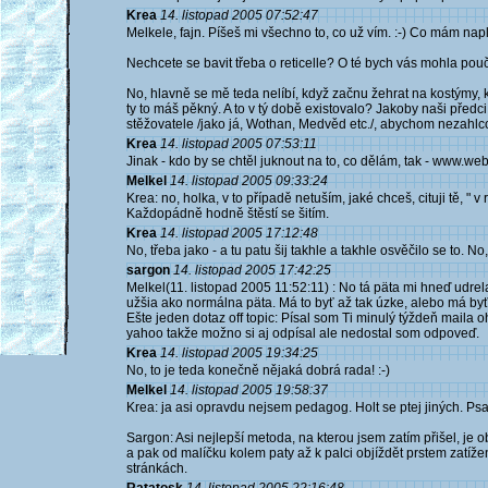
Krea
14. listopad 2005 07:52:47
Melkele, fajn. Píšeš mi všechno to, co už vím. :-) Co mám na
Nechcete se bavit třeba o reticelle? O té bych vás mohla poučit
No, hlavně se mě teda nelíbí, když začnu žehrat na kostýmy, kol
ty to máš pěkný. A to v tý době existovalo? Jakoby naši předci 
stěžovatele /jako já, Wothan, Medvěd etc./, abychom nezahlcov
Krea
14. listopad 2005 07:53:11
Jinak - kdo by se chtěl juknout na to, co dělám, tak - www.we
Melkel
14. listopad 2005 09:33:24
Krea: no, holka, v to případě netuším, jaké chceš, cituji tě, " 
Každopádně hodně štěstí se šitím.
Krea
14. listopad 2005 17:12:48
No, třeba jako - a tu patu šij takhle a takhle osvěčilo se to. No
sargon
14. listopad 2005 17:42:25
Melkel(11. listopad 2005 11:52:11) : No tá päta mi hneď udrela
užšia ako normálna päta. Má to byť až tak úzke, alebo má byť
Ešte jeden dotaz off topic: Písal som Ti minulý týždeň maila o
yahoo takže možno si aj odpísal ale nedostal som odpoveď.
Krea
14. listopad 2005 19:34:25
No, to je teda konečně nějaká dobrá rada! :-)
Melkel
14. listopad 2005 19:58:37
Krea: ja asi opravdu nejsem pedagog. Holt se ptej jiných. Psa
Sargon: Asi nejlepší metoda, na kterou jsem zatím přišel, je ob
a pak od malíčku kolem paty až k palci objíždět prstem zatíže
stránkách.