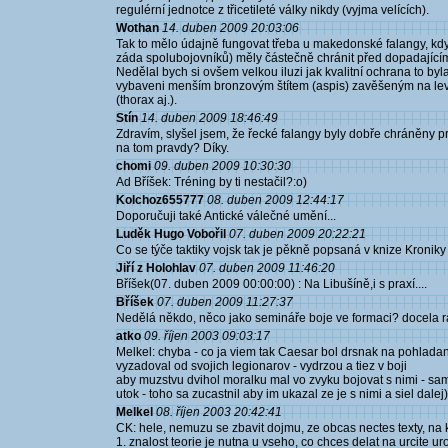
regulérní jednotce z třicetileté války nikdy (vyjma velících).
Wothan
14. duben 2009 20:03:06
Tak to mělo údajně fungovat třeba u makedonské falangy, kd
záda spolubojovníků) měly částečně chránit před dopadajícími 
Nedělal bych si ovšem velkou iluzi jak kvalitní ochrana to byla
vybaveni menším bronzovým štítem (aspis) zavěšeným na levé 
(thorax aj.).
Stín
14. duben 2009 18:46:49
Zdravím, slyšel jsem, že řecké falangy byly dobře chráněny p
na tom pravdy? Díky.
chomi
09. duben 2009 10:30:30
Ad Bříšek: Tréning by ti nestačil?:o)
Kolchoz655777
08. duben 2009 12:44:17
Doporučuji také Antické válečné umění...
Luděk Hugo Vobořil
07. duben 2009 20:22:21
Co se týče taktiky vojsk tak je pěkně popsaná v knize Kroniky
Jiří z Holohlav
07. duben 2009 11:46:20
Bříšek(07. duben 2009 00:00:00) : Na Libušíně,i s praxí....
Bříšek
07. duben 2009 11:27:37
Nedělá někdo, něco jako semináře boje ve formaci? docela rád
atko
09. říjen 2003 09:03:17
Melkel: chyba - co ja viem tak Caesar bol drsnak na pohladan
vyzadoval od svojich legionarov - vydrzou a tiez v boji
aby muzstvu dvihol moralku mal vo zvyku bojovat s nimi - sam
utok - toho sa zucastnil aby im ukazal ze je s nimi a siel dalej
Melkel
08. říjen 2003 20:42:41
CK: hele, nemuzu se zbavit dojmu, ze obcas nectes texty, na 
1. znalost teorie je nutna u vseho, co chces delat na urcite ur