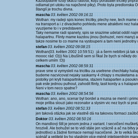
Kazdopadne vzdy skacu radosti, kdyz poradatel tricitky pripravi
odlamat pri utoku na naježené píky). Proto byla predlonska Ok
štanglí je trochu divna.
mascha
03. květen 2002 09:16:11
Wothan: my radeji spis konec tricitky, plechy nee, tech mame d
na transport a i z divackeho pohledu mene atraktivni nez hala
vyuzijeme to i v predstaveni.
Taky nemame radi spanely, spis se snazime udelat oddil najmu
halapartnu. Flinty mame kazdou jinou (bohuzel, neni many) a
takze nosime to co mame na vystoupeni a tam neni jednotny
stefan
03. květen 2002 09:08:15
Wothan(03. květen 2002 10:59:51) : já a šerm neblbni já tak s
moooc rád :O))) Na Libušíně sem si říkal že bych si někdy do bi
celkem umím :O))
mascha
03. květen 2002 08:59:31
prave sme si vymysleli na tricitku za usetrene chechtaky hala
budeme nacvicovat nejaky saskarny 4 chlapy s musketama a 
pistolky pri kryti halapartnikama, stazeni halaparten a psouk
pak este jednou pufnout, zahodit flinty, tasit kordy a s halap
Neni v tom neco spatne?
mascha
03. květen 2002 08:54:56
Wothan: ano, ano, scenar byl bordel a mozna se menil i prim
moje prilba slouzi jako rezonator a slysim vic nez bych si pral.
stefan
03. květen 2002 08:51:33
jen taková otázka jak se vlastně dá na takovou formaci zaútoč
Doktor
03. květen 2002 08:50:16
On mandlový štít je jenom jedna z variant. I secvičení mušket
hrozivě. Ale bohužel se to vidí stále jen vzácně a ač na bitvy j
jednotlivci a žádné formace nemají nacvičené. Je to velká š
scénář a velitelé by ho vlastním více-méně inteligentním man