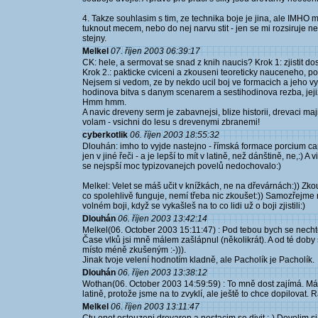
4. Takze souhlasim s tim, ze technika boje je jina, ale IMHO 
tuknout mecem, nebo do nej narvu stit - jen se mi rozsiruje n
stejny.
Melkel
07. říjen 2003 06:39:17
CK: hele, a sermovat se snad z knih naucis? Krok 1: zjistit 
Krok 2.: pakticke cviceni a zkouseni teoreticky nauceneho,
Nejsem si vedom, ze by nekdo ucil boj ve formacich a jeho vyu
hodinova bitva s danym scenarem a sestihodinova rezba, jejiz vys
Hmm hmm.
A navic dreveny serm je zabavnejsi, blize historii, drevaci maj
volam - vsichni do lesu s drevenymi zbranemi!
cyberkotlik
06. říjen 2003 18:55:32
Dlouhán: imho to vyjde nastejno - římská formace porcium cap
jen v jiné řeči - a je lepší to mít v latině, než dánštině, ne,:)
se nejspší moc typizovanejch povelů nedochovalo:)
Melkel: Velet se máš učit v knížkách, ne na dřevárnách:)) Zkouš
co spolehlivě funguje, nemí třeba nic zkoušet:)) Samozřejme něco
volném boji, když se vykašleš na to co lidi už o boji zjistili:)
Dlouhán
06. říjen 2003 13:42:14
Melkel(06. October 2003 15:11:47) : Pod tebou bych se nechtě
Čase vlků jsi mně málem zašlápnul (několikrát). A od té dob
místo méně zkušeným :-))).
Jinak tvoje velení hodnotím kladně, ale Pacholík je Pacholík.
Dlouhán
06. říjen 2003 13:38:12
Wothan(06. October 2003 14:59:59) : To mně dost zajímá. Máš
latině, protože jsme na to zvyklí, ale ještě to chce dopilovat. 
Melkel
06. říjen 2003 13:11:47