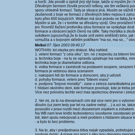
a horší. Jde prostě o úplně jiný styl boje, takže si myslím,že i
Dřevěným šermem člověk procvičí reflexy, ale tím veškerá p
sporu ohledně formací. Tady je situace jiná. Musím se vážně t
zkušenosti z boje ve formaci z dřevěných bitev nejsou k zaho
bylo přes 600 bojujících. Wothan má sice pravdu ve faktu,že
Myslím si ale, že i v tomhle se dřevárny vyvíjí. Ono prorážení 
jev. Rovněž tlačení protivníka silou formace se vyskytuje do
formace a obrácení jejích členů na útěk. Taky morálka a zkuše
svědkem (upozorňuji,že to bude znít velmi směšně) toho, jak s
vzmužila a s bojovým skřetím pokřikem "ma-so, ma-so,..." obrá
Melkel
07. říjen 2003 09:40:17
WOTHAN: tot otazka pro diskusi. Muj nahled:
1. veleni formaci "z cela siku", tzn. ne z kopecku za bitevni lin
a. technika boje - na tu se opravdu uplatnuje tva namitka, mn
technika boje je diametralne odlisna.
b. volba formace v zavislosti na postaveni soupere, serazeni f
formace je vetsinou dana scenarem
c. nakopani lidi do formace a donuceni, aby ji udrzeli
d. pohyby formace, veleni pres "bitevni vravu"
e. podpora "bojove moralky" - zase u zeleza zanedbatelna pol
f. hlidani okolniho deni, kde formace povoluje, kde je treba prit
Vice nez polovinu techto veci mas spolecnou drevene i zelez
2. Ver mi, ze to na drevarnach cim dal vice neni jen o vytvoren
dlouho (uz jsem tedy par let na zadne nebyl.....) a uci se, t
posoudis v praxi rozdil mezi zkuseenym vojakem a zobakem. A
Na WB nam leve kridlo tezkoodencu soustavne zaostavalo pri u
lidi, kteri spolu nebojovali a meli problem s hlidanim situace k
- a bylo to bez problemu.
3. Na to, aby i predjednana bitva nejak vypadala, potrebujes s
souboje dvojic. A prave pro praci s siky jsou drevarny neocen