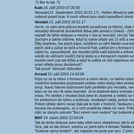
;?) Ber to tak :?)
Kain
16. září 2003 07:30:50
Venuiah(15. September 2003 20:51:17) : Neber dřevárny jako 
celkové pojetí boje. A navíc elfové jsou slabí namyšlení zmrdi 
Venuiah
15. září 2003 18:51:17
Asi to, co vám sem plácnu budete považovat za blbost, však 
skautský dřevárně (konkrétně Bitva pěti armád u Doksů - 2
nepatří do týhle diskuse a mnohý z vás je nesnáší, vím to) Ta
Suchým a takhle bitčíme, když tu náhle přijde asi 15 elfů a netvář
Štíty dopředu, řve jejich kápo, lučištníci za ně!!! Martin vzal k
jejich zeď a začal se točit a hrozně řvát, udělal jim s formace bo
zabili ho, samozřejmě, ale mezitim přišli naši kámoši a elfové
odešli do věčných lovišť) Od tý doby si o formacích myslim svý..
myslím není zas tak těžký a když to udělá víc lidí najednou n
snad někdo jinou zkušenost?
Tak pravil: Venuiah Vallorden
Arrand
15. září 2003 14:43:08
Kdyz uz se tu mluvi o formacich a vsem okolo, co takhle vyt
vlastniho bubenika (popripade pistalu nebo dudy) kteri preda
tony). Navic takove bubnovani bylo perfektni pro moralku, nev
kdyz se na vas riti rada nepratel. Je to doplnek ktery vnimate n
vravu. Pri strelbe z musket (byli jsme tri, bubenik a velitel) 
ho pretlumoci do rytmu a bubnuje, musketyri nabiji, polozi m
Potom strileji skoro naraz (tak jak to bylo v historii). Nedav
docela me prekvapilo, ze o nich prakticky nikdo nic nevi. Pritom
ridic se starym uslovim "Bez veleni neni vedeni" byl bubenik je
MAF
19. srpen 2002 15:59:04
Tak do tehle diskuze jsem taky slibil neco zbleptnout, tak to z
Sice, jak se tak divam, vetsinu uz jsem toho k tematu Taktika 
"Dobove verny kostym", ale napada me jeste par veci. Z toho 