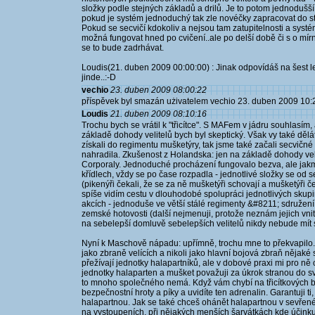
složky podle stejných základů a drilů. Je to potom jednodušší.
pokud je systém jednoduchý tak zle novéčky zapracovat do st
Pokud se secvičí kdokoliv a nejsou tam zatupitelnosti a systém
možná fungovat hned po cvičení..ale po delší době či s o mí
se to bude zadrhávat.
Loudis(21. duben 2009 00:00:00) : Jinak odpovídáš na šest le
jinde..:-D
vechio
23. duben 2009 08:00:22
příspěvek byl smazán użivatelem vechio 23. duben 2009 10:
Loudis
21. duben 2009 08:10:16
Trochu bych se vrátil k "třicítce". S MAFem v jádru souhlasím,
základě dohody velitelů bych byl skeptický. Však vy také děl
získali do regimentu mušketýry, tak jsme také začali secvičné 
nahradila. Zkušenost z Holandska: jen na základě dohody vel
Corporaly. Jednoduché procházení fungovalo bezva, ale jakm
křídlech, vždy se po čase rozpadla - jednotlivé složky se od s
(pikenýři čekali, že se za ně mušketýři schovají a mušketýři če
spíše vidím cestu v dlouhodobé spolupráci jednotlivých sku
akcích - jednoduše ve větší stálé regimenty &#8211; sdružení
zemské hotovosti (další nejmenuji, protože neznám jejich vni
na sebelepší domluvě sebelepších velitelů nikdy nebude mít s
Nyní k Maschově nápadu: upřímně, trochu mne to překvapilo. Ví
jako zbraně velících a nikoli jako hlavní bojová zbraň nějaké 
přežívají jednotky halapartníků, ale v dobové praxi mi pro ně c
jednotky halaparten a mušket považuji za úkrok stranou do sv
to mnoho společného nemá. Když vám chybí na třicítkových bit
bezpečnostní hroty a píky a uvidíte ten adrenalin. Garantuji ti
halapartnou. Jak se také chceš ohánět halapartnou v sevřen
na vystoupeních, při nějakých menších šarvátkách kde účinkuj