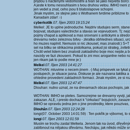
prijdou s nactenymi vedomostmi a tvari se jako nejvetsi borc
A jeste k tomu nesouhlasim s tvou druhou vetou. IMHO neni z
jen vedet a znat, ceho jsou ti blatoslapove schopni.
Jinak myslim, ze stejne jako s Wothanem tvrdime priblizne to
Kanadam zdar! :-)
cyberkotlik
07. říjen 2003 19:15:24
Melkel: JE to uplne jednoduche. Nejdriv studujes serm, stane
bojovat, studujes valectnictvi a stavas se vojevudcem. Tj: nejdr
pojmy chapat a aplikovat a mas srovnani s antickymi a stredove
drevarnu nebo zeleznou bitvu - zkratka obhlednes situaci, urc
ho muzes naplnit. Nemusis si nic zkouset, mas znalosti:) S+T 
sel na bitku se strikacima pistolkama, pokud jsi strateg, zviteti
Chctit velet lidem bez znalosti zakladniho boje moc nejde,a be
navzdy ve fazi zkouseni. Pokud to zni moc arogantne nebo n
jen rikam jak to podle mne je:)
Melkel
07. říjen 2003 14:41:27
WOTHAN: mluvime o necem jinem .-) Muj prispevek se tykal pr
postupech, je situace jasna. Diskuse je ale nazvana taktika 
ohledne provedeni zakladnich formaci. Jinak myslim, ze si r
Melkel
07. říjen 2003 12:47:47
Dlouhan: nutno uznat, ze na drevarnach obcas pochopis, jak 
WOTHAN: IMHO se pletes. Samozrejme se drevarny vyviji, jak p
zakazan. ALE, i presto dochazi k "cirkulaci" bojujicich, zasaz
IMHO se opravdu jedna jen o jine prostredky, ktere pouzivas, 
Dlouhán
07. říjen 2003 12:24:28
longi(07. October 2003 14:01:59) : Ten pokřik je výbornej, to 
longi
07. říjen 2003 12:01:59
Musím se trochu zastal Melkela. Jenom tak na úvod, dřevěný
zablbnout na nějakou dřevárnu. Nechápu, jak někdo může srov