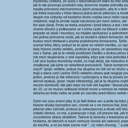
myslenku Doktora, ze vyvoj v rekonstrukcich bitev by mel sme
jak to tak pozoruju posledni roky, konecne nejake jednotky jso
nejaky prirozeny mechanismus jejich propojeni, aby to v tech 
jak treba bojovala v bitve takova jedna tercie pikenyru a musk
skupin ma vzdycky od kazdeho druhu vojska neco nebo naopa
ostatnimi, maji to proste nejak nacviceny jen mezi sebou, ale 
tim dalo delat. Proto se treba snazime i pred bitvou a ted i
zname dlouho a potkavame se s nima casto na bitvach a ktere
pripade se sladi i mundury, na nejake spolupraci a jednotnem 
me jedina prirozena cesta, jak se dostat k vetsim formacim, 
budou moct stretavat s jinyma podobnyma formacema. Tyhle j
scenar bitvy, ktery, pokud se to ujme ve vetsim meritku, uz o
tady hlavne osoby velitelu, protoze je jasny, ze opravdovy voje
nas v Salve, jak ja te nekdy proklinam Dedku s drzkou plnou bla
rok mezi skupinama z cele republiky, kdyz pak cela jednotka 
Lidi sice budou teoreticky vedet, co maji delat, ale nebudou to
zmatkovat, jak jsme se nekolikrat presvedcili. Takze kompromi
svych" (popr. velitele, pokud ma skupina vic lidi od vic druhu v
maji a dana cast ( jedna SHS) velkeho utvaru pak reaguje pod
jeden, protoze je tak obleceny i vyzbrojeny a rika ty povely prv
akorat opakuji, (popr. nejak interpretuji, jak je ta skupina zv
necem domluvit), tak jako kdyz na lodi veli kapitan "skasat plach
do 10, uz se muzou setkavat vickrat rocne a nemusi se nekde sj
delama po boku nebo se jeste po nacviku pred bitvou nekde m
Dalsi vec jsou erarni piky, to je fakt dobra vec a jeste lip kdy
hlavne divaky bazvadna vec, clovek se o ne nemusi bat, jine
pikenyr piku zahodit, protoze je nebezpecna) a divak vidi litou
ostatni zbrane, co ma, a pokracuje v boji, cili presne tak, jak 
zucastnene strany atraktivni. Takove ty tanecky s krasnyma
hrotama, do kterych si navic nemuze clovek ani seknout, popr.
do ksichtu, a on po tobe zacne rvat "...co robis chumaj..." a pak