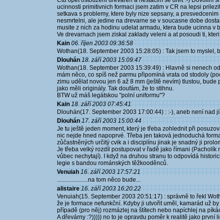
Ctu opet ostouzeni drevaren a nestacim se divit :-) Dovolim s
ucinnosti primitivnich formaci jsem zatim v CR na lepsi prile
setkava s problemy, ktere byly nize sepsany, a presvedcenim h
nesmrtelni, ale jedine na drevarne se v soucasne dobe dosta
musite z nich za hodinu udelat armadu, ktera bude ucinna v b
Ve drevarnach jsem ziskal zaklady veleni a at posoudi ti, kteri
Kain
06. říjen 2003 09:36:58
Wothan(18. September 2003 15:28:05) : Tak jsem to myslel, byl
Dlouhán
18. září 2003 15:09:47
Wothan(18. September 2003 15:39:49) : Hlavně si nenech od P
mám něco, co spíš než parmu připomíná vrata od stodoly (poc
zimu udělat novou jen 6 až 8 mm (ještě nevím) tlustou, bude 
jako měli originály. Tak doufám, že to stihnu.
BTW už máš legátskou "polní uniformu"?
Kain
18. září 2003 07:45:41
Dlouhán(17. September 2003 17:00:44) : :-), aneb není nad jí
Dlouhán
17. září 2003 15:00:44
Je tu ještě jeden moment, který je třeba zohlednit při posuzov
nic nejde hned napoprvé. Třeba jen taková jednoduchá forma
zůčastněných určitý cvik a i disciplínu jinak je snadný ji pro
Je třeba velký rozdíl postupovat v řadě jako římani (Pacholík
vůbec nechytají). I když na druhou stranu to odpovídá histori
legie s bandou románských těžkooděnců.
Venuiah
16. září 2003 17:57:21
.....................na tom něco bude...
alistaire
16. září 2003 16:20:22
Venuiah(15. September 2003 20:51:17) : správně to řekl Wot
že je formace nefunkční. Kdyby ji utvořit uměl, kamarád už by 
případě (pro něj) rozmázlej na štítech nebo napíchlej na píkác
A dřevárny :?))))) no to je opravdu poměr k realitě jako první 