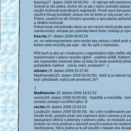
Kascha(27. duben 2009 00:00:00) : :-D rajhrad měl manévrová
Scénář je věc jedna, druhá věc je jak v rámci scénáře ukázat tak
využili možnosti jednotlivých regimentů. Prvně musí být jasné v
využít ti hloupí kordíkaři..pokud vím že tohle je můj posel vím
Potom..zautočit se dá různými spusoby a spoustama spůsobů 
a vědění možností.
Pokud budu mít jednotku která se ani neumí otočit podle jedné
manévrování..neopak pro jednotky které tohle zvládají je op
Kascha
27. duben 2009 09:45:19
uh, no velkoregimentem sem myslel aby nebyly v bitvě proti s
kolem sebe kroužily jak supi - ale šlo spíš o nadsázku..
Přál bych si aby se v budoucnu s organizátory bitev dařilo n
manevrování v plánu/ nevyšlo úplně - uvidíme příště, frýdlant 
ale organizátor avizoval (jako už leta) že bude podobný pře
pořadatele naléhat .. (slovy, meči, prosbami? :-)
alistaire
26. duben 2009 15:37:40
MadHamster(25. duben 2009 00:00:00) : když ty jsi takový náš
bojí i představit, natož pak promluvit, že?
;)
MadHamster
25. duben 2009 18:41:52
vechio(25. duben 2009 00:00:00) : Vojáčtěji a hstoričtěji...h
armády umírající na břišní tyfus:-D
vechio
25. duben 2009 15:54:19
Loudis(24. duben 2009 00:00:00) : No s tím rozdělováním jsem
člověk tvrdý, protože jinak celý regiment ztrácí význam a to po
spolupráce střelců s pikenýry v jednom celku, se neukáže a po
protože se chce podívat a zároveň poučit a pokud mu budeme
obelháváme. Něco jiného je to při použití v nějaké více divade