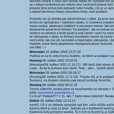
opravdu nesedi a navic tam opradu nejde nic vymyslet nez po
se s nikym nestretnout ani nikoho moc nechranit (pokud neni 
pripade jima pichat pres palisady nebo hradby, coz je uz uplne
a udelat drevenou imitaci zelezneho hrotu, neni problem.
Posledni vec je zminka jak udrzet formaci v bitve. Za prve mus
druha vec spoluprace i radovych vojaku, to znamena zopakovat 
vrave neslysi, sledovani ostatnich a necumeni nekam "jak tam
dostaneme povel jit ve formaci "na bardyse", tak se jednak sr
rameno na rameno a tento povel si pak rveme i sami na sebe
se udrzujeme v utoku ve formaci neustalym rvanim na kazdy kro
nechceme, tak nas nic nerozdeli a maximalne ustoupime, i kd
maslem, prave tema skupinama neorganizovanych kusovek, o kt
vse folks. :-)
Mrkvoslav
10. květen 2002 12:27:18
Podívej se na tu vzduchovou bublinu, ve které se potápeč nachá
Honsieg
08. květen 2002 23:05:55
Mrkvoslav(08. květen 2002 11:18:37) : Měl bych jisté obavy s
Leda... že by ta šumava byla starší. Tedy... jako... hodně starší
Mrkvoslav
08. květen 2002 09:18:37
Honsieg(08. květen 2002 11:11:18) : Pravdu díš, je to potápeč
Šumavu), na druhém obrázku pak zkouší prototyp šnorchlu...
Honsieg
08. květen 2002 09:11:18
Trochu odbočím, koukal jsem na muschwerku na obrazky z Ta
tohle:
myschwerk.webzdarma.cz...
Co to je? Potápěč?? V 15. stol.? Sado-maso obleček? Maska
Doktor
06. květen 2002 12:53:13
navi91: Už si sa niekedy zamyslel nad tým, načo slúžilo poľné
kanóny ktoré ju kryli zo strán. Jednalo sa o trojliberné kanóny
Kadencia bola pomerne vysoká. To o čom si hovoril ty, je ťažké