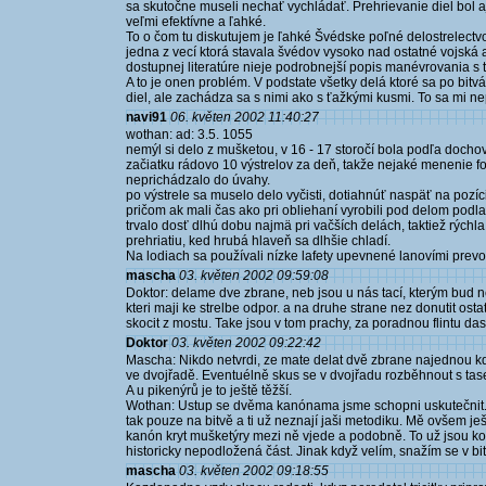
sa skutočne museli nechať vychládať. Prehrievanie diel bol 
veľmi efektívne a ľahké.
To o čom tu diskutujem je ľahké Švédske poľné delostrelectv
jedna z vecí ktorá stavala švédov vysoko nad ostatné vojská 
dostupnej literatúre nieje podrobnejší popis manévrovania s 
A to je onen problém. V podstate všetky delá ktoré sa po bit
diel, ale zachádza sa s nimi ako s ťažkými kusmi. To sa mi nep
navi91
06. květen 2002 11:40:27
wothan: ad: 3.5. 1055
nemýl si delo z mušketou, v 16 - 17 storočí bola podľa doch
začiatku rádovo 10 výstrelov za deň, takže nejaké menenie f
neprichádzalo do úvahy.
po výstrele sa muselo delo vyčisti, dotiahnúť naspäť na pozí
pričom ak mali čas ako pri obliehaní vyrobili pod delom podlah
trvalo dosť dlhú dobu najmä pri vačších delách, taktiež rýchla
prehriatiu, ked hrubá hlaveň sa dlhšie chladí.
Na lodiach sa používali nízke lafety upevnené lanovími prevo
mascha
03. květen 2002 09:59:08
Doktor: delame dve zbrane, neb jsou u nás tací, kterým bud ne
kteri maji ke strelbe odpor. a na druhe strane nez donutit osta
skocit z mostu. Take jsou v tom prachy, za poradnou flintu das 
Doktor
03. květen 2002 09:22:42
Mascha: Nikdo netvrdi, ze mate delat dvě zbrane najednou k
ve dvojřadě. Eventuélně skus se v dvojřadu rozběhnout s t
A u pikenýrů je to ještě těžší.
Wothan: Ustup se dvěma kanónama jsme schopni uskutečnit. 
tak pouze na bitvě a ti už neznají jaši metodiku. Mě ovšem je
kanón kryt mušketýry mezi ně vjede a podobně. To už jsou kous
historicky nepodložená část. Jinak když velím, snažím se v b
mascha
03. květen 2002 09:18:55