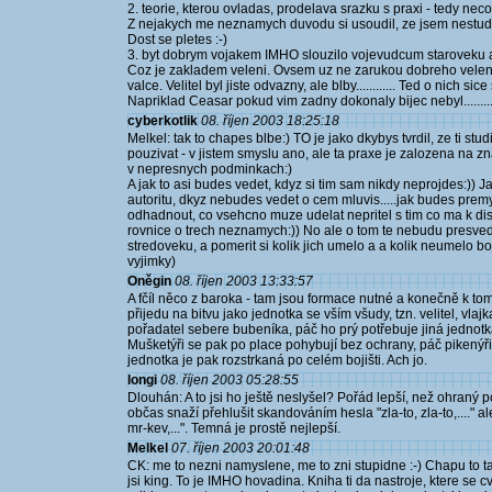
2. teorie, kterou ovladas, prodelava srazku s praxi - tedy neco 
Z nejakych me neznamych duvodu si usoudil, ze jsem nestudov
Dost se pletes :-)
3. byt dobrym vojakem IMHO slouzilo vojevudcum staroveku a 
Coz je zakladem veleni. Ovsem uz ne zarukou dobreho veleni.
valce. Velitel byl jiste odvazny, ale blby............ Ted o nich s
Napriklad Ceasar pokud vim zadny dokonaly bijec nebyl..........
cyberkotlik
08. říjen 2003 18:25:18
Melkel: tak to chapes blbe:) TO je jako dkybys tvrdil, ze ti st
pouzivat - v jistem smyslu ano, ale ta praxe je zalozena na z
v nepresnych podminkach:)
A jak to asi budes vedet, kdyz si tim sam nikdy neprojdes:)) Ja
autoritu, dkyz nebudes vedet o cem mluvis.....jak budes premy
odhadnout, co vsehcno muze udelat nepritel s tim co ma k dispo
rovnice o trech neznamych:)) No ale o tom te nebudu presvedc
stredoveku, a pomerit si kolik jich umelo a a kolik neumelo bo
vyjimky)
Oněgin
08. říjen 2003 13:33:57
A fčíl něco z baroka - tam jsou formace nutné a konečně k to
přijedu na bitvu jako jednotka se vším všudy, tzn. velitel, vl
pořadatel sebere bubeníka, páč ho prý potřebuje jiná jednotka 
Mušketýři se pak po place pohybují bez ochrany, páč pikenýř
jednotka je pak rozstrkaná po celém bojišti. Ach jo.
longi
08. říjen 2003 05:28:55
Dlouhán: A to jsi ho ještě neslyšel? Pořád lepší, než ohraný pok
občas snaží přehlušit skandováním hesla "zla-to, zla-to,...." a
mr-kev,...". Temná je prostě nejlepší.
Melkel
07. říjen 2003 20:01:48
CK: me to nezni namyslene, me to zni stupidne :-) Chapu to tak,
jsi king. To je IMHO hovadina. Kniha ti da nastroje, ktere se cv