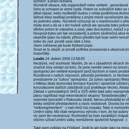
vyznění" a přání režiséra.
Nicméně situace, kdy organizátoři nebo velitelé - generálové 
čeho je schopen je velmi častá. Potom ve scénářích bitev se 
dělat výpad, nebo mušketýři budou z místa postřelovat druhou 
šéfové bitvy nedělají problémy s jinými méně vycvičenými s
do jednoho utoku. Nicméně ochuzují se o manévrování o přená
místa dost a dá se s tím hodně vyhrát ale spousta bitev potom
střetne potom to odpadne a zase..jako dva buldoci..načež v po
hloupost-bytvu jen tak nezastavíš) a potom závěrečná akce k
okamžik (jako na infarkt, přitom předtím byli boje velmi ne
nebo do zad..prostě zase útok z čela.
Jsem zvědavej jak bude frýdlant pojat..
Snad se to zlepší. je prostě potřeba prosazovat a ukazovat jiným
historičtěji..
Loudis
24. duben 2009 13:58:05
Nezbývá, než souhlasit. Myslím, že se v zásadních věcech s
značné míry odvíjel od toho, že jsme neměli velení na úrovni 
spolupráci jen velitelé kompanií (aniž bychom si navíc prodis
Rozdílnost v našich názorech, přesněji pohledech, (s Vechie
považujeme za "úzkou" spolupráci. Za úzkou spolupráci třeba
v Altblau (tedy domovská formace Kaschi) i společné užívání
konzultacemi dalších záležitostí (což praktikuje Vechio, Alistai
Základ v samostatných SHŠ a SSŠ vidím také jako nepopirate
jakou například mají rekonstrukční skupiny "šestašedesátky",
vojenské kanceláři v Rakousku (době, kterou předvádějí to vš
lidsky obtížně představitelné a navíc nedobové. Docela by m
"velkoregimentem" :-) nad nímž má rozpaky. Také si nemyslím,
Umění války. Má však nespornou výhodu v tom, že byl autory d
víc jsem tím nesledoval. Rozhodně by bylo zavádějící chápa
všichni užívat Umění války, nemůžeme společně fungovat :-)
Také jsem zvědav na Frýdlant. Jestli to ale bude jako na minul