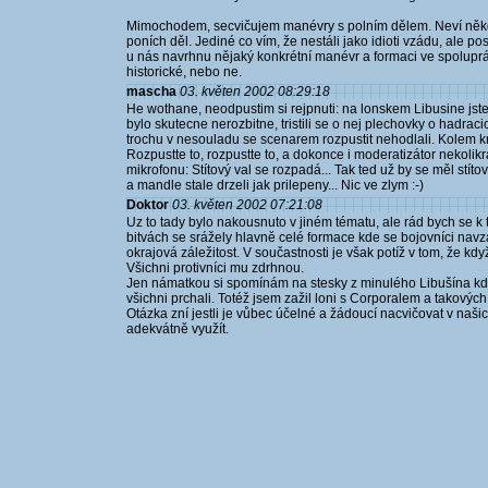
Mimochodem, secvičujem manévry s polním dělem. Neví někdo
poních děl. Jediné co vím, že nestáli jako idioti vzádu, ale 
u nás navrhnu nějaký konkrétní manévr a formaci ve spoluprác
historické, nebo ne.
mascha
03. květen 2002 08:29:18
He wothane, neodpustim si rejpnuti: na lonskem Libusine jst
bylo skutecne nerozbitne, tristili se o nej plechovky o hadrac
trochu v nesouladu se scenarem rozpustit nehodlali. Kolem kro
Rozpustte to, rozpustte to, a dokonce i moderatizátor nekolik
mikrofonu: Stítový val se rozpadá... Tak ted už by se měl stí
a mandle stale drzeli jak prilepeny... Nic ve zlym :-)
Doktor
03. květen 2002 07:21:08
Uz to tady bylo nakousnuto v jiném tématu, ale rád bych se k t
bitvách se srážely hlavně celé formace kde se bojovníci navz
okrajová záležitost. V součastnosti je však potíž v tom, že kd
Všichni protivníci mu zdrhnou.
Jen námatkou si spomínám na stesky z minulého Libušína kde
všichni prchali. Totéž jsem zažil loni s Corporalem a takových 
Otázka zní jestli je vůbec účelné a žádoucí nacvičovat v na
adekvátně využít.