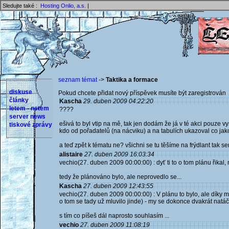
Sledujte také :
Hosting Onlio, a.s.
|
seznam témat
->
Taktika a formace
diskuse
Pokud chcete přidat nový příspěvek musíte být zaregistrován 
články
Kascha
29. duben 2009 04:22:20
letem - netem
????
server news
ešivá to byl vtip na mě, tak jen dodám že já v té akci pouze v
tiskové zprávy
kdo od pořadatelů (na nácviku) a na tabulích ukazoval co jako 
a teď zpět k tématu ne? všichni se tu těšíme na frýdlant tak 
alistaire
27. duben 2009 16:03:34
vechio(27. duben 2009 00:00:00) : dyť ti to o tom plánu řikal, 
tedy že plánováno bylo, ale neprovedlo se...
Kascha
27. duben 2009 12:43:55
vechio(27. duben 2009 00:00:00) : V plánu to bylo, ale díky 
o tom se tady už mluvilo jinde) - my se dokonce dvakrát natáče
s tím co píšeš dál naprosto souhlasím ...
vechio
27. duben 2009 11:08:19