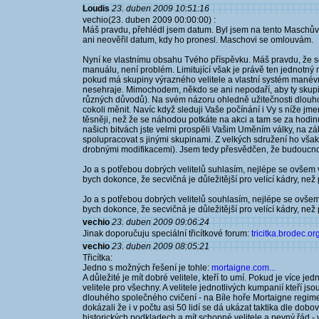
Loudis
23. duben 2009 10:51:16
vechio(23. duben 2009 00:00:00) :
Máš pravdu, přehlédl jsem datum. Byl jsem na tento Maschův
ani neověřil datum, kdy ho pronesl. Maschovi se omlouvám.
Nyní ke vlastnímu obsahu Tvého příspěvku. Máš pravdu, že sec
manuálu, není problém. Limitující však je právě ten jednotný
pokud má skupiny výrazného velitele a vlastní systém manévrů
nesehraje. Mimochodem, někdo se ani nepodaří, aby ty skupin
různých důvodů). Na svém názoru ohledně užitečnosti dlou
cokoli měnit. Navíc když sleduji Vaše počínání i Vy s níže
těsněji, než že se náhodou potkáte na akci a tam se za hodinu 
našich bitvách jste velmi prospěli Vašim Uměním války, na 
spolupracovat s jinými skupinami. Z velkých sdružení ho však
drobnými modifikacemi). Jsem tedy přesvědčen, že budoucnos
Jo a s potřebou dobrých velitelů suhlasím, nejlépe se ovšem 
bych dokonce, že secvičná je důležitější pro velící kádry, než
Jo a s potřebou dobrých velitelů souhlasím, nejlépe se ovšem
bych dokonce, že secvičná je důležitější pro velící kádry, než
vechio
23. duben 2009 09:06:24
Jinak doporučuju speciální třicítkové forum:
tricitka.brodec.org
vechio
23. duben 2009 08:05:21
Třicítka:
Jedno s možných řešení je tohle:
mortaigne.com...
A důležité je mít dobré velitele, kteří to umí. Pokud je více 
velitele pro všechny. A velitele jednotlivých kumpanií kteří j
dlouhého společného cvičení - na Bíle hoře Mortaigne regi
dokázali že i v počtu asi 50 lidí se dá ukázat taktika dle dobo
historických podkladech a mít schopné velitele a pevný řád - 