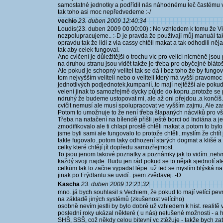
samostatné jednotky a podřídil nás náhodnému leč častému ve
tak toho asi moc nepředvedeme :-/
vechio
23. duben 2009 12:40:34
Loudis(23. duben 2009 00:00:00) : No vzhledem k tomu že Vi
nezpolupracujeme.. :-D je pravda že používají můj manuál tak
opravdu tak že lidi z via cassy chtěli makat a tak odhodili n
tak aby celek fungoval.
Ano cvičení je důležitější o trochu víc pro velící nicméně jsou
na druhou stranu jsou vidět takže je třeba pro obyčejné bláto
Ale pokud je schopný velitel tak se dá i bez toho že by fungov
tom nejvyšším veliteli nebo o veliteli který má vyšší pravomoc -
jednotlivých podjednotek,kumpanií..to mají nejtěžší ale pokud j
velení jinak to samozřejmě dycky půjde do kopru..protože se p
ndruhý že budeme ustopovat mi, ale až oni přejdou..a končíš.
cvičit nemusí ale musí spolupracovat ve vyšším zajmu. Ale zas
Potom to umožnuje to že není třeba šlapaných nácviků pro všec
Třeba na natačení na bílendě přišli ještě borci od Indiána a ješ
zmodifikovalo ale ti chlapi prostě chtěli makat a potom to bylo
jsme byli sami ale fungovalo to protože chtěli..myslím že chtít 
takle fugovalo..potom taky odhození starých dogmat a klišé a sn
celky které chtějí jít dopředu samozřejmost.
To jsou jenom takové poznatky a poznámky jak to vidím..netvrd
každý svoji najde. Budu jen rád pokud se to nějak sjednotí 
celkům tak to začne vypadat lépe..už ted se myslím blýská na 
jinak po Frýdlantu se uvidí.. jsem zvědavej.:-D
Kascha
23. duben 2009 12:21:32
mno..já bych souhlasil s Vechiem, že pokud to mají velící pev
na základě jiných systémů (zkušenost velícího)
osobně nevím jestli by bylo dobré už vzhledem k hist. realit
poslední roky ukázal některé ( u nás) netušené možnosti - a 
SHŠ, SSŠ, což někdy celou bitevní vc ztěžuje - takže bych z