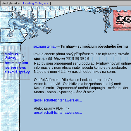
Sledujte také :
Hosting Onlio, a.s.
|
seznam témat
->
Tyrnhaw - sympózium pôvodného šermu
diskuse
Pokud chcete přidat nový příspěvek musíte být zaregistrován 
články
stettner
08. březen 2015 08:39:16
letem - netem
Rad by som pripomenul sériu podujatí Tyrnhaw novým online 
server news
informácie v ňom obsiahnuté nebudú kompletne zastaralé.
Nájdete v ňom 4 články našich odborníkov na šerm.
tiskové zprávy
Ondřej Adámek - Dílo Hanse Leckuchnera - tesák
Anton Kohutovič - O efektivite a bezpečnosti - dlhý meč
Karel Černín - Zapomenuté umění Walpurgis - meč a bukler
Martin Fabian - Sparring – áno či nie?
gesellschaft-lichtenawers.eu...
Alebo priamy PDF link
gesellschaft-lichtenawers.eu...