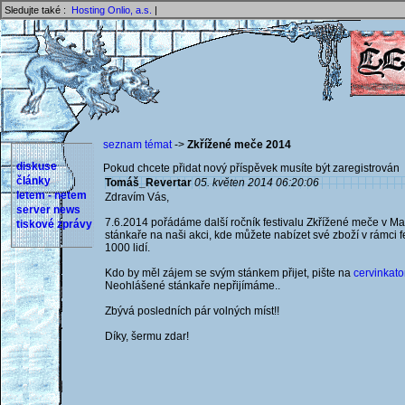
Sledujte také :
Hosting Onlio, a.s.
|
seznam témat
->
Zkřížené meče 2014
diskuse
Pokud chcete přidat nový příspěvek musíte být zaregistrován 
články
Tomáš_Revertar
05. květen 2014 06:20:06
letem - netem
Zdravím Vás,
server news
7.6.2014 pořádáme další ročník festivalu Zkřížené meče v Mal
tiskové zprávy
stánkaře na naši akci, kde můžete nabízet své zboží v rámci 
1000 lidí.
Kdo by měl zájem se svým stánkem přijet, pište na
cervinka
Neohlášené stánkaře nepřijímáme..
Zbývá posledních pár volných míst!!
Díky, šermu zdar!