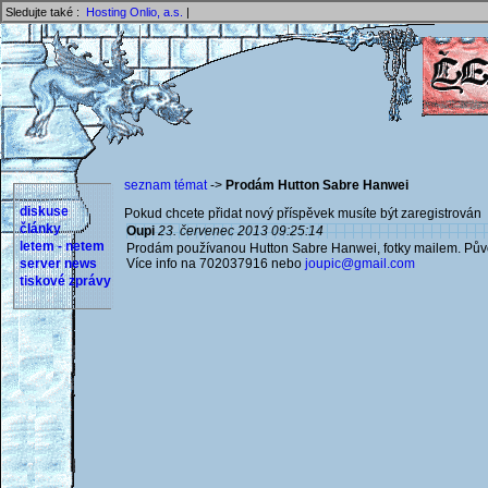
Sledujte také :
Hosting Onlio, a.s.
|
seznam témat
->
Prodám Hutton Sabre Hanwei
diskuse
Pokud chcete přidat nový příspěvek musíte být zaregistrován 
články
Oupi
23. červenec 2013 09:25:14
letem - netem
Prodám používanou Hutton Sabre Hanwei, fotky mailem. Půvo
server news
Více info na 702037916 nebo
joupic@gmail.com
tiskové zprávy