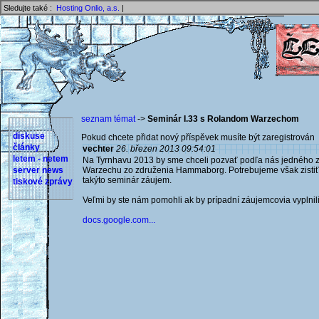
Sledujte také :
Hosting Onlio, a.s.
|
seznam témat
->
Seminár I.33 s Rolandom Warzechom
diskuse
Pokud chcete přidat nový příspěvek musíte být zaregistrován 
články
vechter
26. březen 2013 09:54:01
letem - netem
Na Tyrnhavu 2013 by sme chceli pozvať podľa nás jedného z 
server news
Warzechu zo združenia Hammaborg. Potrebujeme však zistiť, č
takýto seminár záujem.
tiskové zprávy
Veľmi by ste nám pomohli ak by prípadní záujemcovia vyplnili 
docs.google.com...