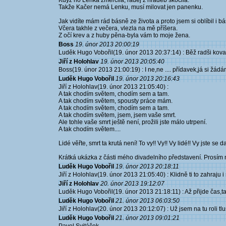
Když ho Lenka zmerčila, raděj z hradeb skočila.
Takže Kačer nemá Lenku, musí milovat jen panenku.
Jak vidíte mám rád básně ze života a proto jsem si oblíbil i 
Včera takhle z večera, vlezla na mě příšera.
Z očí krev a z huby pěna-byla vám to moje žena.
Boss
19. únor 2013 20:00:19
Luděk Hugo Vobořil(19. únor 2013 20:37:14) : Běž radši kovat 
Jiří z Holohlav
19. únor 2013 20:05:40
Boss(19. únor 2013 21:00:19) : I ne,ne .... přídavek,já si žád
Luděk Hugo Vobořil
19. únor 2013 20:16:43
Jiří z Holohlav(19. únor 2013 21:05:40) :
A tak chodím světem, chodím sem a tam.
A tak chodím světem, spousty práce mám.
A tak chodím světem, chodím sem a tam.
A tak chodím světem, jsem, jsem vaše smrt.
Ale tohle vaše smrt ještě není, prožili jste málo utrpení.
A tak chodím světem....
Lidé věřte, smrt ta krutá není! To vy!! Vy!! Vy lidé!! Vy jste se da
Krátká ukázka z části mého divadelního představení. Prosím n
Luděk Hugo Vobořil
19. únor 2013 20:18:11
Jiří z Holohlav(19. únor 2013 21:05:40) : Klidně ti to zahraju 
Jiří z Holohlav
20. únor 2013 19:12:07
Luděk Hugo Vobořil(19. únor 2013 21:18:11) : Až přijde čas,tak
Luděk Hugo Vobořil
21. únor 2013 06:03:50
Jiří z Holohlav(20. únor 2013 20:12:07) : Už jsem na tu roli tlustej
Luděk Hugo Vobořil
21. únor 2013 09:01:21