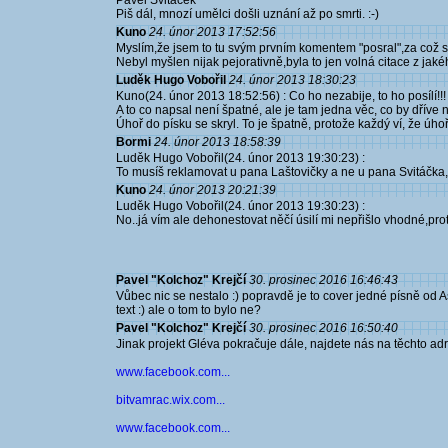
Pavel Svitáček
Piš dál, mnozí umělci došli uznání až po smrti. :-)
Kuno
24. únor 2013 17:52:56
Myslím,že jsem to tu svým prvním komentem "posral",za což 
Nebyl myšlen nijak pejorativně,byla to jen volná citace z jakého
Luděk Hugo Vobořil
24. únor 2013 18:30:23
Kuno(24. únor 2013 18:52:56) : Co ho nezabije, to ho posílí!!!
A to co napsal není špatné, ale je tam jedna věc, co by dříve
Úhoř do písku se skryl. To je špatně, protože každý ví, že úhoř
Bormi
24. únor 2013 18:58:39
Luděk Hugo Vobořil(24. únor 2013 19:30:23) :
To musíš reklamovat u pana Laštovičky a ne u pana Svitáčka, 
Kuno
24. únor 2013 20:21:39
Luděk Hugo Vobořil(24. únor 2013 19:30:23) :
No..já vím ale dehonestovat něčí úsilí mi nepřišlo vhodné,pr
Pavel "Kolchoz" Krejčí
30. prosinec 2016 16:46:43
Vůbec nic se nestalo :) popravdě je to cover jedné písně od As
text :) ale o tom to bylo ne?
Pavel "Kolchoz" Krejčí
30. prosinec 2016 16:50:40
Jinak projekt Gléva pokračuje dále, najdete nás na těchto ad
www.facebook.com...
bitvamrac.wix.com...
www.facebook.com...