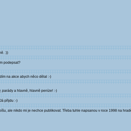
ě. :))
mám podepsat?
zdím na akce abych něco dělal :-)
, parády a hlavně, hlavně peníze! :-)
á přijdu :-)
 píšu, ale nikdo mi je nechce publikovat. Třeba tuhle napsanou v roce 1998 na hrad