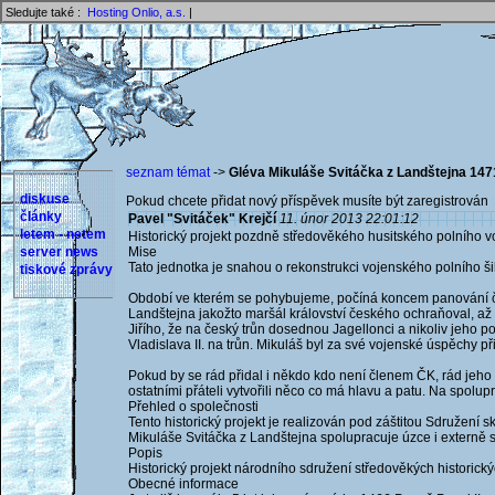
Sledujte také :
Hosting Onlio, a.s.
|
seznam témat
->
Gléva Mikuláše Svitáčka z Landštejna 147
diskuse
Pokud chcete přidat nový příspěvek musíte být zaregistrován 
články
Pavel "Svitáček" Krejčí
11. únor 2013 22:01:12
letem - netem
Historický projekt pozdně středověkého husitského polního 
server news
Mise
Tato jednotka je snahou o rekonstrukci vojenského polního šik
tiskové zprávy
Období ve kterém se pohybujeme, počíná koncem panování česk
Landštejna jakožto maršál království českého ochraňoval, až 
Jiřího, že na český trůn dosednou Jagellonci a nikoliv jeho 
Vladislava II. na trůn. Mikuláš byl za své vojenské úspěchy
Pokud by se rád přidal i někdo kdo není členem ČK, rád jeho ú
ostatními přáteli vytvořili něco co má hlavu a patu. Na spolupr
Přehled o společnosti
Tento historický projekt je realizován pod záštitou Sdružení
Mikuláše Svitáčka z Landštejna spolupracuje úzce i externě s 
Popis
Historický projekt národního sdružení středověkých historic
Obecné informace