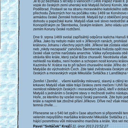
Je to již bezmála 5 let kdy o vánocích r.1466 Papež Pavel II. p
vojsk do českých zemí uherský král Matyáš řečený Korvín, kte
Poděbrad. Postavil se na stranu moravského katolického odbo
přechodu Železných hor na počátku roku 1469 se Korvínovo uh
armádou české Zemské hotovosti. Matyáš byl z obklíčení prop
dohodu u papežské kurie. Matyáš však své slovo nedodržel a
Konopišťským ze Šternberka, českým králem. Jeho vládu uznal
zemím Koruny české roztržení.
Dne 9. srpna 1469 svolal zapřísáhlý odpůrce kalicha Hanuš II.
Jiříka. Jako by nebylo málo soli v Jiříkových ranách, prohlá
královou Johanu i všechny jejich děti. Jiříkovi tak zůstala v
neb „nikdy nezapadá“ zahořela Šternberská hvězda opět moc
české však rychle narůstala anarchie. Válka vyčerpávala obě s
otrávila tělo krále, který začal těžce churavět. Neotrávila vš
nehledě na klatbu, není hoden a schopen nosit korunu královs
Kazimíra IV. Krátce na to při tažení churavého krále Jiřího
Matyáše do východních Čech. Zde také zvěstovala českým utr
českých a moravských vojsk Mikuláše Svitáčka z Landštejna v
Zemřel ! Zemřel… všemi kališníky milovaný, slavný a ctěný kr
krkavec Matyáš však stále trápí českou zemi mečem ! Uhři řádí
nemilost některých českých i moravských pánů, kteří v dobác
Matyáš s jednáním s českými stavy o možnosti svého nástup
Hoře, ze kterého by vzešel nový český panovník. Zde bylo je
krále a naplnili tak zbožné přání Jiříkovo. Dříve než však m
temná chvíle….
Přenesme se o 540 let zpět v čase abychom si připomněli ten
velením nejvyššího maršálka království Mikuláše Svitáčka z 
hájící posmrtnou vůli milovaného manžela a krále. Vos vel mo
Pavel "Svitáček" Krejčí
11. únor 2013 23:52:27