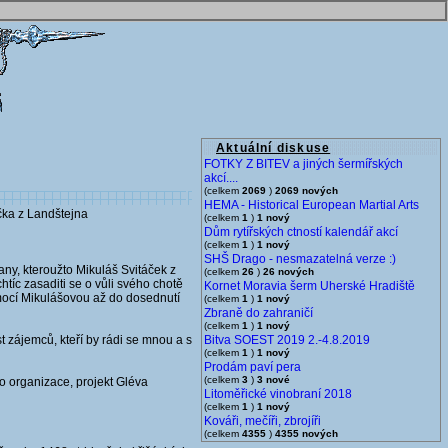
Aktuální diskuse
FOTKY Z BITEV a jiných šermířských
akcí....
(celkem
2069
)
2069 nových
HEMA - Historical European Martial Arts
čka z Landštejna
(celkem
1
)
1 nový
Dům rytířských ctností kalendář akcí
(celkem
1
)
1 nový
SHŠ Drago - nesmazatelná verze :)
ny, kteroužto Mikuláš Svitáček z
(celkem
26
)
26 nových
tíc zasaditi se o vůli svého chotě
Kornet Moravia šerm Uherské Hradiště
omocí Mikulášovou až do dosednutí
(celkem
1
)
1 nový
Zbraně do zahraničí
(celkem
1
)
1 nový
t zájemců, kteří by rádi se mnou a s
Bitva SOEST 2019 2.-4.8.2019
(celkem
1
)
1 nový
Prodám paví pera
(celkem
3
)
3 nové
to organizace, projekt Gléva
Litoměřické vinobraní 2018
(celkem
1
)
1 nový
Kováři, mečíři, zbrojíři
(celkem
4355
)
4355 nových