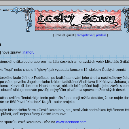
| uživatel :guest |
zaregistrovat
|
přihlásit
|
1
| nové zprávy :
nahoru
vojenského šiku pod praporem maršála českých a moravských vojsk Mikuláše Svitá
u "kopí" nebo chcete-li "glévy", jak vypadala koncem 15. století v Českých zemích.
ého krále Jiřího z Poděbrad, po krátké panování jeho choti a naší královny Joha
po vládu prvního Jagellonského krále mladičkého Vladislava II. Královna Johana, ch
potomci, Korvín či dokonce Habsburkové, několik let úspěšně hájila jeho závěť s p
 při obraně státu jmenován později nejvyšším písařem a správcem Zemských desek.
čast uvítám. Tentokrát je tento počin čistě pod mojí režií a doufám, že se najde dos
áci se těší Pavel "Kolchoz" Krejčí - autor projektu.
 skupin historického šermu Česká korouhev, o.s., není však podmínkou být členem té
přáteli, kteří nejsou členy České korouhve.
kých spolků Česká korouhev - více na
www.facebook.com...