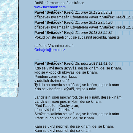
Další informace na této stránce:
www.facebook.com...
Pavel "Svitáček" Krejčí
11. únor 2013 23:53:51
příspěvek byl smazán uživatelem Pavel "Svitáček" Krejčí 12.
Pavel "Svitáček" Krejčí
11. únor 2013 23:54:20
příspěvek byl smazán uživatelem Pavel "Svitáček" Krejčí 12.
Pavel "Svitáček" Krejčí
11. únor 2013 23:55:32
Pokud by jste měli chuť se zúčastnit projektu, napište
našemu Vrchnímu písaři:
Onhajek@email.cz
.....
Pavel "Svitáček" Krejčí
18. únor 2013 11:41:40
Kdo se v městech ukrýváš, dej se k nám, dej se k nám,
kdo se v kopcích ukrýváš, dej se k nám.
Projdem zemí křížem kráž,
v údolích držíme stráž.
Ty kdo na pravdu se ptáš, dej se k nám, dej se k nám.
Kdo se v horách ukrýváš, dej se k nám.
Landštejni jsou mocný rod, dej se k nám, dej se k nám,
Landštejni jsou mocný klan, dej se k nám.
Před Papežem Čechy braň,
přece víš jak držet zbraň.
Strážcem kalicha se staň, dej se k nám, dej se k nám.
Zrádci budou platit daň, dej se k nám.
Kam se ukryl nepřítel, dej se k nám, dej se k nám,
Kam se ukryl nepřítel, dej se k nám.