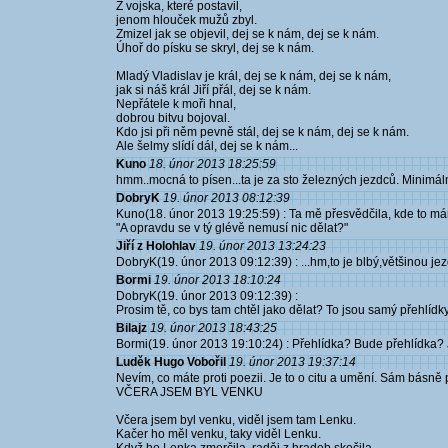
Z vojska, které postavil,
jenom hlouček mužů zbyl.
Zmizel jak se objevil, dej se k nám, dej se k nám.
Úhoř do písku se skryl, dej se k nám.
Mladý Vladislav je král, dej se k nám, dej se k nám,
jak si náš král Jiří přál, dej se k nám.
Nepřátele k moři hnal,
dobrou bitvu bojoval.
Kdo jsi při něm pevně stál, dej se k nám, dej se k nám.
Ale šelmy slídí dál, dej se k nám...
Kuno
18. únor 2013 18:25:59
hmm..mocná to písen...ta je za sto železných jezdců. Minimáln
DobryK
19. únor 2013 08:12:39
Kuno(18. únor 2013 19:25:59) : Ta mě přesvědčila, kde to 
"A opravdu se v tý glévě nemusí nic dělat?"
Jiří z Holohlav
19. únor 2013 13:24:23
DobryK(19. únor 2013 09:12:39) : ...hm,to je blbý,většinou je
Bormi
19. únor 2013 18:10:24
DobryK(19. únor 2013 09:12:39) :
Prosim tě, co bys tam chtěl jako dělat? To jsou samý přehlídky
Bilajz
19. únor 2013 18:43:25
Bormi(19. únor 2013 19:10:24) : Přehlídka? Bude přehlídka? J
Luděk Hugo Vobořil
19. únor 2013 19:37:14
Nevím, co máte proti poezii. Je to o citu a umění. Sám básně
VČERA JSEM BYL VENKU
Včera jsem byl venku, viděl jsem tam Lenku.
Kačer ho měl venku, taky viděl Lenku.