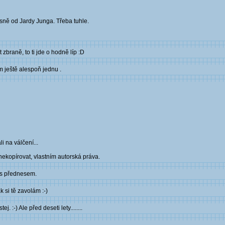
básně od Jardy Junga. Třeba tuhle.
zbraně, to ti jde o hodně líp :D
ám ještě alespoň jednu .
li na válčení...
ekopírovat, vlastním autorská práva.
i s přednesem.
 si tě zavolám :-)
. :-) Ale před deseti lety........