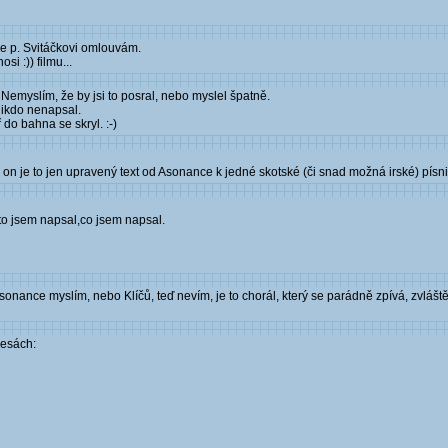
se p. Svitáčkovi omlouvám.
si :)) filmu...
 Nemyslím, že by jsi to posral, nebo myslel špatně.
 nikdo nenapsal.
 do bahna se skryl. :-)
on je to jen upravený text od Asonance k jedné skotské (či snad možná irské) písni
oto jsem napsal,co jsem napsal.
onance myslím, nebo Klíčů, teď nevím, je to chorál, který se parádně zpívá, zvláště 
resách: