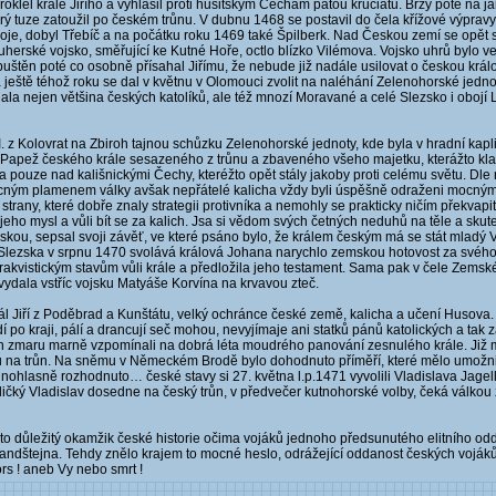
roklel krále Jiřího a vyhlásil proti husitským Čechám pátou kruciátu. Brzy poté na ja
rý tuze zatoužil po českém trůnu. V dubnu 1468 se postavil do čela křížové výpravy
je, dobyl Třebíč a na počátku roku 1469 také Špilberk. Nad Českou zemí se opět 
erské vojsko, směřující ke Kutné Hoře, octlo blízko Vilémova. Vojsko uhrů bylo v
uštěn poté co osobně přísahal Jiřímu, že nebude již nadále usilovat o českou král
 ještě téhož roku se dal v květnu v Olomouci zvolit na naléhání Zelenohorské jed
a nejen většina českých katolíků, ale též mnozí Moravané a celé Slezsko i obojí L
 z Kolovrat na Zbiroh tajnou schůzku Zelenohorské jednoty, kde byla v hradní kapli
sil Papež českého krále sesazeného z trůnu a zbaveného všeho majetku, kterážto kla
láda pouze nad kališnickými Čechy, kteréžto opět stály jakoby proti celému světu. D
ným plamenem války avšak nepřátelé kalicha vždy byli úspěšně odraženi mocným 
trany, které dobře znaly strategii protivníka a nemohly se prakticky ničím překvap
ak jeho mysl a vůli bít se za kalich. Jsa si vědom svých četných neduhů na těle a sku
kou, sepsal svoji závěť, ve které psáno bylo, že králem českým má se stát mladý V
 do Slezska v srpnu 1470 svolává králová Johana narychlo zemskou hotovost za svéh
akvistickým stavům vůli krále a předložila jeho testament. Sama pak v čele Zemsk
ydala vstříc vojsku Matyáše Korvína na krvavou zteč.
ál Jiří z Poděbrad a Kunštátu, velký ochránce české země, kalicha a učení Husova. 
 po kraji, pálí a drancují seč mohou, nevyjímaje ani statků pánů katolických a tak
h zmaru marně vzpomínali na dobrá léta moudrého panování zesnulého krále. Již m
u na trůn. Na sněmu v Německém Brodě bylo dohodnuto příměří, které mělo umožni
dnohlasně rozhodnuto… české stavy si 27. května l.p.1471 vyvolili Vladislava Jag
ladičký Vladislav dosedne na český trůn, v předvečer kutnohorské volby, čeká válk
to důležitý okamžik české historie očima vojáků jednoho předsunutého elitního odd
Landštejna. Tehdy znělo krajem to mocné heslo, odrážející oddanost českých voják
rs ! aneb Vy nebo smrt !