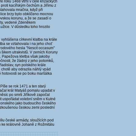
ře roku 1468 vtrhl v čele křižáckých
 proti kacířským čechům a Jiřímu z
stahovala mračna, když při
elice brzy bylo obklíčeno mocnou
ovskou korunu, a že se zasadí o
noty, vedené Zdeněkem
užice. V důsledku toho hrozilo
 vyhlášena církevní klatba na krále
tba se vztahovala i na jeho choť
le rodového hesla "Nescit occasum"
šikem utrakvistů. V zemích Koruny
it. Papežova kletba však jakoby
tečnosti, že žádný z jeho potomků,
ladislav, syn polského krále
o chotě aby odrazila náhlý vpád
é hotovosti se po boku maršálka
Píše se rok 1471 a ten starý
 začal král Matyáš pomalu upadat v
ěsíc po smrti Jiříkově započal
t uspořádat volební sněm v Kutné
ellonského jako budoucího českého
ou zkoušenou českou zemi poslední
ílu české armády, sloužících pod
ů ke královně Johaně z Rožmitálu