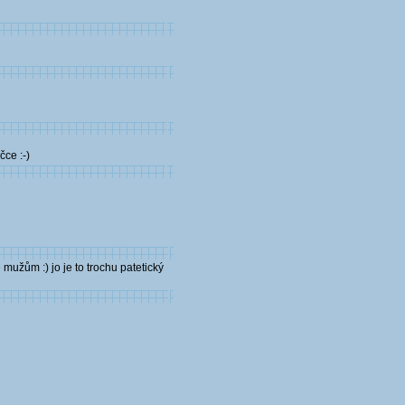
čce :-)
mužům :) jo je to trochu patetický