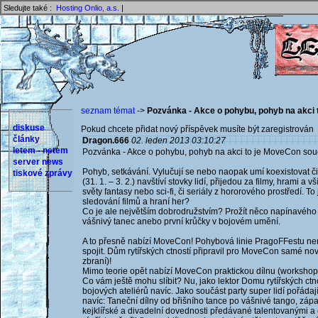
Sledujte také :
Hosting Onlio, a.s.
|
seznam témat
->
Pozvánka - Akce o pohybu, pohyb na akci
diskuse
Pokud chcete přidat nový příspěvek musíte být zaregistrován 
články
Dragon.666
02. leden 2013 03:10:27
letem - netem
Pozvánka - Akce o pohybu, pohyb na akci to je MoveCon sou
server news
Pohyb, setkávání. Vylučují se nebo naopak umí koexistovat č
tiskové zprávy
(31. 1. – 3. 2.) navštíví stovky lidí, přijedou za filmy, hrami a
světy fantasy nebo sci-fi, či seriály z hororového prostředí. T
sledování filmů a hraní her?
Co je ale největším dobrodružstvím? Prožít něco napínavého n
vášnivý tanec anebo první krůčky v bojovém umění.
A to přesně nabízí MoveCon! Pohybová linie PragoFFestu ne
spojit. Dům rytířských ctností připravil pro MoveCon samé no
zbraní)!
Mimo teorie opět nabízí MoveCon praktickou dílnu (workshop
Co vám ještě mohu slíbit? Nu, jako lektor Domu rytířských ct
bojových ateliérů navíc. Jako součást party super lidí pořádaj
navíc: Taneční dílny od břišního tance po vášnivé tango, záp
kejklířské a divadelní dovednosti předávané talentovanými a