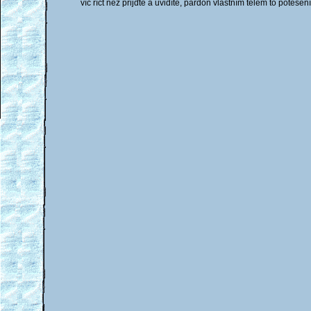
víc říct než přijďte a uvidíte, pardon vlastním tělem to potěše