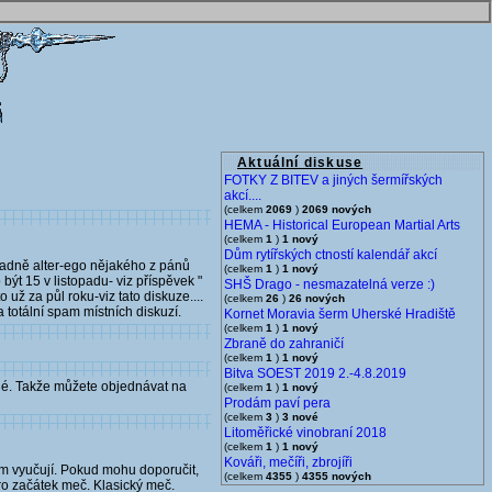
Aktuální diskuse
FOTKY Z BITEV a jiných šermířských
akcí....
(celkem
2069
)
2069 nových
HEMA - Historical European Martial Arts
(celkem
1
)
1 nový
Dům rytířských ctností kalendář akcí
ípadně alter-ego nějakého z pánů
(celkem
1
)
1 nový
být 15 v listopadu- viz příspěvek "
SHŠ Drago - nesmazatelná verze :)
ž za půl roku-viz tato diskuze....
(celkem
26
)
26 nových
a totální spam místních diskuzí.
Kornet Moravia šerm Uherské Hradiště
(celkem
1
)
1 nový
Zbraně do zahraničí
(celkem
1
)
1 nový
Bitva SOEST 2019 2.-4.8.2019
ené. Takže můžete objednávat na
(celkem
1
)
1 nový
Prodám paví pera
(celkem
3
)
3 nové
Litoměřické vinobraní 2018
(celkem
1
)
1 nový
Kováři, mečíři, zbrojíři
erm vyučují. Pokud mohu doporučit,
(celkem
4355
)
4355 nových
pro začátek meč. Klasický meč.