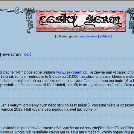
| uživatel :guest |
zaregistrovat
|
přihlásit
|
| nové zprávy :
dolů
případně "rytir" z posledně přidané
www.ceskyserm.cz...
je zjevně pan vtipálek, př
isíci jak žonglér -jednou je to 5-6 pak až 10.000,- za zbraň pro syna, kterému mělo 
edstihu protože zbraň na zakázku nebude za týden." ale najednou mu bude 16. a to u
nedotkl a někomu nezkazil kšeft století, ale přijde mi to jako naprostá ztráta času 
-) Jen s velkými problémy bych něco stihl do šesti měsíců. Poslední místo je obsaz
vánoce 2013. Holt kované věci nejdou na svět tak rychle. :-)
 s ovládáním problém. Ale zkuste ještě vydržet na názory zdejších šermířů, kteří š
ho hlediska. Podle mě neuděláte chybu ani se šavlí ani s mečem. Přesto doporučuji 