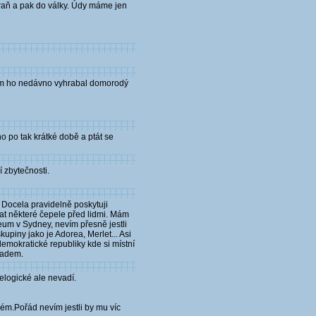
braň a pak do války. Údy máme jen
e jim ho nedávno vyhrabal domorodý
o po tak krátké době a ptát se
í zbytečnosti.
. Docela pravidelně poskytuji
at některé čepele před lidmi. Mám
eum v Sydney, nevím přesně jestli
upiny jako je Adorea, Merlet... Asi
emokratické republiky kde si místní
ladem.
nelogické ale nevadí.
ém.Pořád nevím jestli by mu víc