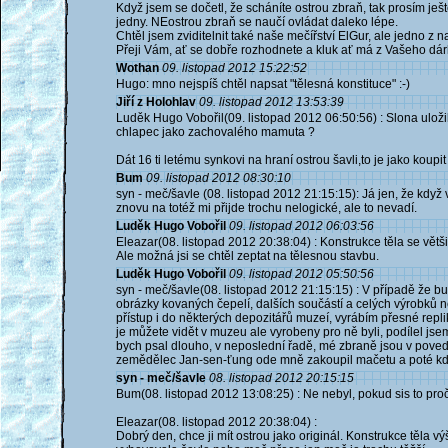
Když jsem se dočetl, že scháníte ostrou zbraň, tak prosím je
jedny. NEostrou zbraň se naučí ovládat daleko lépe.
Chtěl jsem zviditelnit také naše mečířství ElGur, ale jedno z 
Přeji Vám, ať se dobře rozhodnete a kluk ať má z Vašeho dár
Wothan
09. listopad 2012 15:22:52
Hugo: mno nejspíš chtěl napsat "tělesná konstituce" :-)
Jiří z Holohlav
09. listopad 2012 13:53:39
Luděk Hugo Vobořil(09. listopad 2012 06:50:56) : Slona uloži
chlapec jako zachovalého mamuta ?
Dát 16 ti letému synkovi na hraní ostrou šavli,to je jako kou
Bum
09. listopad 2012 08:30:10
syn - meč/šavle (08. listopad 2012 21:15:15): Já jen, že když
znovu na totéž mi přijde trochu nelogické, ale to nevadí.
Luděk Hugo Vobořil
09. listopad 2012 06:03:56
Eleazar(08. listopad 2012 20:38:04) : Konstrukce těla se většin
Ale možná jsi se chtěl zeptat na tělesnou stavbu.
Luděk Hugo Vobořil
09. listopad 2012 05:50:56
syn - meč/šavle(08. listopad 2012 21:15:15) : V případě že bu
obrázky kovaných čepelí, dalších součástí a celých výrobků
přístup i do některých depozitářů muzeí, vyrábím přesné rep
je můžete vidět v muzeu ale vyrobeny pro ně byli, podílel jse
bych psal dlouho, v neposlední řadě, mé zbraně jsou v poved
zemědělec Jan-sen-ťung ode mně zakoupil mačetu a poté kdy
syn - meč/šavle
08. listopad 2012 20:15:15
Bum(08. listopad 2012 13:08:25) : Ne nebyl, pokud sis to proč
Eleazar(08. listopad 2012 20:38:04) :
Dobrý den, chce ji mít ostrou jako originál. Konstrukce těla