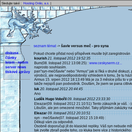
Sledujte také :
Hosting Onlio, a.s.
|
seznam témat
->
šavle versus meč - pro syna
diskuse
Pokud chcete přidat nový příspěvek musíte být zaregistrován 
články
kourish
21. listopad 2012 19:52:35
letem - netem
Bum(08. listopad 2012 13:08:25) :
www.ceskyserm.cz...
server news
naprosto souhlasím.
pan"syn-meč/šavle" nebo "Armus" jak si říká v druhé diskuzi, 
tiskové zprávy
výrobců, ale nejpravděpodobněji vzhledem k tomu, že tu hází t
Armus 15. srpen 2012 18:13:49 Má je za 3 měsíce píšu to v př
takže nejspíš pan podvodník. Doufám, že jsem se pana citlivky 
luk
20. listopad 2012 20:44:45
Ano
Luděk Hugo Vobořil
09. listopad 2012 23:33:30
Eleazar(09. listopad 2012 21:10:51) Tento zákazník je váš. :
Libušín, ale jen omezené množství. Taky přijímám zakázky na 
Eleazar
09. listopad 2012 20:10:51
syn - meč/šavle(07. listopad 2012 15:19:49) :
Děkuji vám za odpovědi.
Osobně doporučuji jít do klasické repliky. Váš syn nebude mít
tak zvolte zbraň podle toho, co kluka bere více z historické