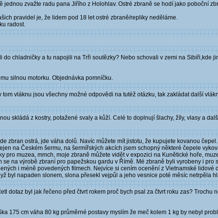
ště jednou zvažte radu pana Jiřího z Holohlav. Ostré zbraně se hodí jako poboční z
našich pravidel je, že lidem pod 18 let ostré zbraně/repliky neděláme.
ku radost.
li do chladničky a tu napojili na Trři soutězky? Nebo schovali v zemi na Sibiři,kd
pit mu silnou motorku. Objednávka pomníčku.
 v tom vláknu jsou všechny možné odpovědi na tutéž otázku, tak zakládat další vlákn
ou skládá z kostry, potažené svaly a kůží. Celé to doplnují šlachy, žíly, vlasy a dalš
de zbran ostrá, jde váha dolů. Navíc můžete mít jistotu, že kupujete kovanou čepel
 nejen na Českém šermu, na šermířských akcích jsem schopný některé čepele vykov
liky pro muzea, mmch, moje zbraně můžete vidět v expozici na Kunětické hoře, muz
m se na výrobě zbraní pro papežskou gardu v Římě. Mé zbraně byli vyrobeny i pro sk
ených i méně povedených filmech. Nejvíce si cením ocenění z Vietnamské lidové d
ž byl napaden slonem, slona přesekl vejpůl a jeho vesnice poté měsíc netrpěla h
etl dotaz byl jak řečeno před čtvrt rokem proč bych psal za čtvrt roku zas? Trochu 
 výška 175 cm váha 80 kg průměrné postavy myslím že meč kolem 1 kg by nebyl probl