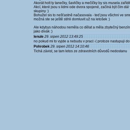
Akorát holt ty tanečky, šavličky a mečíčky by sis musela zařídit
Akcí, které jsou s lidmi ode dvora spojené, začíná být čím dál 
skupiny :)
Bohužel sis to nešťastně načasovala - teď jsou všichni ve smrti
možná ste se ještě stihli domluvit už na letošek :)
Ale kdybys náhodou neměla co dělat a měla zbytečný benzín v
jako dívák :)
lenule
29. srpen 2012 13:49:25
no pokud mi to vyjde a nebudu v praci:-( protoze nastupuji d
Pohrobek
29. srpen 2012 14:10:46
Tichá závist, se tam letos ze zdravotních důvodů nedostanu