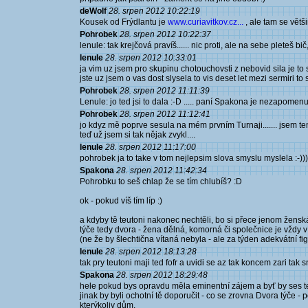
deWolf
28. srpen 2012 10:22:19
Kousek od Frýdlantu je
www.curiavitkov.cz...
, ale tam se vět
Pohrobek
28. srpen 2012 10:22:37
lenule: tak krejčová pravíš...... nic proti, ale na sebe pleteš bič
lenule
28. srpen 2012 10:33:01
ja vim uz jsem pro skupinu chotouchovsti z nebovid sila je t
jste uz jsem o vas dost slysela to vis deset let mezi sermiri to
Pohrobek
28. srpen 2012 11:11:39
Lenule: jo ted jsi to dala :-D ..... paní Spakona je nezapome
Pohrobek
28. srpen 2012 11:12:41
jo kdyz mě poprve sesula na mém prvním Turnaji....... jsem te
teď už jsem si tak nějak zvykl....
lenule
28. srpen 2012 11:17:00
pohrobek ja to take v tom nejlepsim slova smyslu myslela :-)
Spakona
28. srpen 2012 11:42:34
Pohrobku to seš chlap že se tím chlubíš? :D
ok - pokud víš tím líp :)
a kdyby tě teutoni nakonec nechtěli, bo si přece jenom ženská
týče tedy dvora - žena dělná, komorná či společnice je vždy ví
(ne že by šlechtična vítaná nebyla - ale za týden adekvátní f
lenule
28. srpen 2012 18:13:28
tak pry teutoni maji ted fofr a uvidi se az tak koncem zari t
Spakona
28. srpen 2012 18:29:48
hele pokud bys opravdu měla eminentní zájem a byť by ses 
jinak by byli ochotní tě doporučit - co se zrovna Dvora týče - p
kterýkoliv dům.