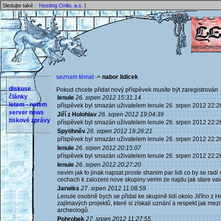
Sledujte také :
Hosting Onlio, a.s.
|
seznam témat
->
nabor lidicek
diskuse
Pokud chcete přidat nový příspěvek musíte být zaregistrován 
články
lenule
26. srpen 2012 15:31:14
letem - netem
příspěvek byl smazán uživatelem lenule 26. srpen 2012 22:2
server news
Jiří z Holohlav
26. srpen 2012 19:04:39
tiskové zprávy
příspěvek byl smazán uživatelem lenule 26. srpen 2012 22:2
Spytihněv
26. srpen 2012 19:26:21
příspěvek byl smazán uživatelem lenule 26. srpen 2012 22:2
lenule
26. srpen 2012 20:15:07
příspěvek byl smazán uživatelem lenule 26. srpen 2012 22:2
lenule
26. srpen 2012 20:27:20
nevim jak to jinak napsat proste shanim par lidi co by se radi 
cechach k zalozeni nove skupiny verim ze najdu jak stare vale
Jarwiks
27. srpen 2012 11:08:59
Lenule osobně bych se přidal ke skupině lidí okolo Jiřího z 
zajímavých projektů, které si získali uznání a respekt jak mezi 
archeologů.
Pohrobek
27. srpen 2012 11:27:55