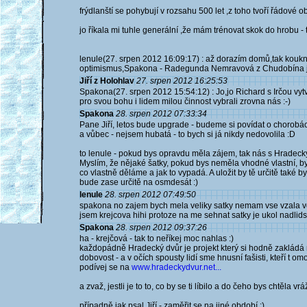
frýdlanští se pohybují v rozsahu 500 let ,z toho tvoří řádové ob
jo říkala mi tuhle generální ,že mám trénovat skok do hrobu 
lenule(27. srpen 2012 16:09:17) : až dorazím domů,tak kouknu
optimismus,Spakona - Radegunda Nemravová z Chudobína je 
Jiří z Holohlav
27. srpen 2012 16:25:53
Spakona(27. srpen 2012 15:54:12) : Jo,jo Richard s Irčou vytv
pro svou bohu i lidem milou činnost vybrali zrovna nás :-)
Spakona
28. srpen 2012 07:33:34
Pane Jiří, letos bude upgrade - budeme si povídat o chorobá
a vůbec - nejsem hubatá - to bych si já nikdy nedovolila :D
to lenule - pokud bys opravdu měla zájem, tak nás s Hradec
Myslím, že nějaké šatky, pokud bys neměla vhodné vlastní, b
co vlastně děláme a jak to vypadá. A uložit by tě určitě také 
bude zase určitě na osmdesát :)
lenule
28. srpen 2012 07:49:50
spakona no zajem bych mela veliky satky nemam vse vzala vo
jsem krejcova hihi protoze na me sehnat satky je ukol nadlids
Spakona
28. srpen 2012 09:37:26
ha - krejčová - tak to neříkej moc nahlas :)
každopádně Hradecký dvůr je projekt který si hodně zakládá
dobovost - a v očích spousty lidí sme hnusní fašisti, kteří t omo
podívej se na
www.hradeckydvur.net...
a zvaž, jestli je to to, co by se ti líbilo a do čeho bys chtěla v
případně jak psal Jiří - zaměřit se na jiné období :)