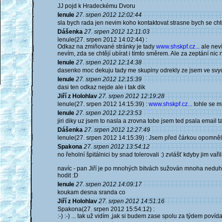
JJ pojd k Hradeckému Dvoru
lenule
27. srpen 2012 12:02:44
sla bych rada jen nevim koho kontaktovat strasne bych se cht
Dášenka
27. srpen 2012 12:11:03
lenule(27. srpen 2012 14:02:44) :
Odkaz na zmiňované stránky je tady
www.shskpf.cz...
ale neví
nevím, zda se chtějí ubírat i tímto směrem. Ale za zeptání nic 
lenule
27. srpen 2012 12:14:38
dasenko moc dekuju tady me skupiny odrekly ze jsem ve svych
lenule
27. srpen 2012 12:15:39
dasi ten odkaz nejde ale i tak dik
Jiří z Holohlav
27. srpen 2012 12:19:28
lenule(27. srpen 2012 14:15:39) :
www.shskpf.cz...
tohle se mi 
lenule
27. srpen 2012 12:23:53
jiri diky uz jsem to nasla a zrovna tobe jsem ted psala email 
Dášenka
27. srpen 2012 12:27:49
lenule(27. srpen 2012 14:15:39) : Jsem před čárkou opomněl
Spakona
27. srpen 2012 13:54:12
no řeholní špitálnici by snad tolerovali :) zvlášť kdyby jim vařil
navíc - pan Jiří je po mnohých bitvách sužován mnoha neduhy
hodit :D
lenule
27. srpen 2012 14:09:17
koukam desna sranda co
Jiří z Holohlav
27. srpen 2012 14:51:16
Spakona(27. srpen 2012 15:54:12) :
:-) :-) ... tak už vidím ,jak si budem zase spolu za týdem povíd