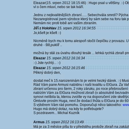
Eleazar(15. srpen 2012 18:15:46) : Hugo psal u většiny. :-) O
ví o čem mluví, nebo se tak tváří.
Jednu z nejkvalitnějších zbraní...... Sebechvála smrdí? Pých
Nezaregistroval jsem výrobce který by sám sebe na foru tak p
Nemám nic proti tobě ani vašim zbraním.
Jiří z Holohlav
15. srpen 2012 16:34:55
Jo,kšeft je kšeft :-)
Nicméně bych mu k tomu alespoň stočil čepičku z provazu. U
druhé - štít,puklíř ..
možná by stál za úvahu dlouhý tesák ... lehká rychlá zbraň 
Eleazar
15. srpen 2012 16:16:34
:-) Jste rychlý... :-)
Eleazar
15. srpen 2012 16:15:46
Pěkný dobrý den,
dostat meč k 15.narozeninám to je velmi hezký dárek. :-) Musí
Rád Vám pane Armusi nabídnu i naši kvalitu u ElGura. Za Vaš
zbraní určenou pro šerm, 2 roky záruku, po roce přebroušení 
nabízím Vám za ElGura možnost zbraň (v absolutně bezvadné
synovi nelíbila ta, kterou zvolíte vy na doporučení zde skvělých
Omluvte prosím Huga, neví že dodací lhůta u ElGura je do 60 
S výběrem Vám rád pomohu. Doporučuji něco takového:
www
Hugo má dobrý dotaz, na kdy to potřebujete?
S pozdravem... Michal Kuzník
Armus
15. srpen 2012 16:13:49
Má je za 3 měsíce píšu to v předstihu protože zbraň na zaká