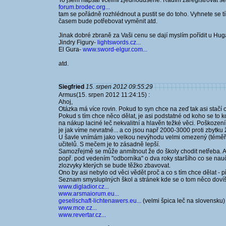
To jsem napsal vcelmi zjednodušeně. Radím zaregistrovat se
forum.brodec.org...
tam se pořádně rozhlédnout a pustit se do toho. Vyhnete se 
časem bude potřebovat vyměnit atd.
Jinak dobré zbraně za Vaši cenu se dají myslím pořídit u Hug
Jindry Figury-
lightswords.cz...
El Gura-
www.sword-elgur.com...
atd.
Siegfried
15. srpen 2012 09:55:29
Armus(15. srpen 2012 11:24:15) :
Ahoj,
Otázka má více rovin. Pokud to syn chce na zeď tak asi stačí 
Pokud s tím chce něco dělat, je asi podstatné od koho se to 
na nákup laciné leč nekvalitní a hlavěn težké věci. Poškození 
je jak víme nevratné... a co jsou např 2000-3000 proti zbytku 
U šavle vnímám jako velkou nevýhodu velmi omezený (téměř ne
učitelů. S mečem je to zásadně lepší.
Samozřejmě se může anmítnout že do školy chodit netřeba. A
popř. pod vedením "odborníka" o dva roky staršího co se nauči
zlozvyky kterých se bude těžko zbavovat.
Ono by asi nebylo od věci vědět proč a co s tím chce dělat - 
Seznam smysluplných škol a stránek kde se o tom něco doví
www.digladior.cz...
www.arsmaiorum.eu...
gesellschaft-lichtenawers.eu...
(velmi špica leč na slovensku)
www.mce.cz...
www.revertar.cz...