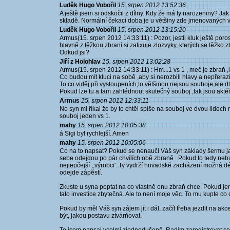
Luděk Hugo Vobořil
15. srpen 2012 13:52:36
A ještě jsem si odskočil z dílny. Kdy že má ty narozeniny? 
skladě. Normální čekací doba je u většiny zde jmenovaných v
Luděk Hugo Vobořil
15. srpen 2012 13:15:20
Armus(15. srpen 2012 14:33:11) : Pozor, jestli kluk ještě poros
hlavně z těžkou zbraní si zafixuje zlozvyky, kterých se těžk
Odkud jsi?
Jiří z Holohlav
15. srpen 2012 13:02:28
Armus(15. srpen 2012 14:33:11) : Hm...1 vs 1 , meč je zbraň ,i
Co budou mít kluci na sobě ,aby si nerozbili hlavy a nepřerazil
To co viděj při vystoupeních,to většinou nejsou souboje,ale 
Pokud lze tu a tam zahlédnout skutečný souboj ,tak jsou aktéř
Armus
15. srpen 2012 12:33:11
No syn mi říkal že by to chtěl spíše na souboj ve dvou lidech 
souboj jeden vs 1.
mahy
15. srpen 2012 10:05:38
á Sigi byl rychlejší. Amen
mahy
15. srpen 2012 10:05:06
Co na to napsat? Pokud se nenaučí Váš syn základy šermu ja
sebe odejdou po pár chvílích obě zbraně . Pokud to tedy nebu
nejlepčejší ,,výrobci'. Ty vydrží hovadské zacházení možná d
odejde zápěstí.
Zkuste u syna poptat na co vlastně onu zbraň chce. Pokud jen
tato investice zbytečná. Ale to není moje věc. To mu kupte co 
Pokud by měl Váš syn zájem jít i dál, začít třeba jezdit na akce
být, jakou postavu ztvárňovat.