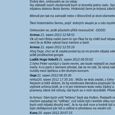
Dobrý den, omlouvám se za vstup.
Na základě svých zkušeností bych si dovolila jednu radu. S
nějakou dobrou školu šermu. Historický šerm je krásná záležit
Blbnutí jen tak na zahradě nebo v tělocvičně je dost ošemetn
Škol historického šermu, popř. dobrých skupin je u nás myslí
Omlouvám se, jestli působím příliš mravoučně :-DDDD
Armus
21. srpen 2012 12:58:51
Ok už není třeba našel jsem to syn říkal že by chtěl buď nějak
neví že je těžké vybrat mezi mečem a šavlí.
Armus
21. srpen 2012 12:55:10
Ahoj Oupi, chci se tě zeptat poslal by jsi mi prosím nějaký o
ještě proštrachat google.
Luděk Hugo Vobořil
21. srpen 2012 06:55:02
Z čeho Peter vychází u šavle nevím, ale bude nejlepší se ze
meče. A co jsem s šermem přestal, tak se mi zdá, že vývoj nabí
rozdíly mezi špičkou a tím druhým koncem.
Oupi
21. srpen 2012 06:35:30
rehtu(20. srpen 2012 17:35:16) : Můžu se tedy zeptat, z čeh
Nejsem si totiž vědom, že by existovala literatura popisující šer
vyjímek určena jízdě, je v ní jen minimum textu nebo žádný a 
prameny, které mě minuly, rád bych se o nich dozvěděl. Před
to Armus: Sám bych volil "lehkou" šavli ala Hutton, Radaelli 
mečem vypadají víc "rytířsky", což může být v tomhle věku ro
bych volil nějaký dlouhý meč. Je to na dvě ruce a hodně lidí
bylo obšlápnout pár lidí a udělat si představu na vlastní oči.
Kuno
20. srpen 2012 20:07:15