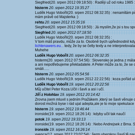
Siegfried(20. srpen 2012 09:18:50) : Raději už od roku 1985 :
histerm
20. srpen 2012 19:35:27
Luděk Hugo Vobořil(20. srpen 2012 08:32:35) : nenamítám půl
mám právě od Majsterka :)
rehtu
20. srpen 2012 15:35:16
Siegfried(20. srpen 2012 09:18:50) : Já myslím,že jsi s tou sp
Siegfried
20. srpen 2012 07:18:50
Luděk Hugo Vobořil(20. srpen 2012 08:32:35) :
V tom máš pravdu, může za to. Osobně bych upřednostnil kdy
lichtenawers.eu...
tedy, že by se četly texty a ne interpretoval
Muhehe
Luděk Hugo Vobořil
20. srpen 2012 06:32:35
histerm(20. srpen 2012 07:54:56) : Slovensko je jedna z mál
a ani nepotřebujeme překladatele. A Peter může za to, že se
smáli......
histerm
20. srpen 2012 05:54:56
Luděk Hugo Vobořil(19. srpen 2012 22:22:56) : koza pořád uč
Luděk Hugo Vobořil
19. srpen 2012 20:22:56
Můj učitel Peter Koza.Učil i šavli a asi i učí.
Jiří z Holohlav
19. srpen 2012 20:14:42
Zrovna jsem mluvil s jedním Pražákem ,který se šavli věnuje d
dorost možná byse i rád ujal adepta,ale je to moje spekulace
histerm
19. srpen 2012 19:46:44
ironside(19. srpen 2012 18:26:14) : kdyby učil tak naučí
potok
19. srpen 2012 19:33:13
ironside(19. srpen 2012 18:26:14) : Nebo Andrejsek z Brna. St
ironside
19. srpen 2012 16:26:14
vvenca(17. srpen 2012 23:07:54) : šerm uherskou šavlí tě na