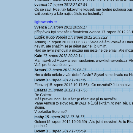
vvenca
17. srpen 2012 21:07:54
Co se šavlí týče, tak takovýhle kousek mě hodně pokouší pus
vzít penízky a kde najít učitele na techniky?
lightswords.cz...
vvenca
17. srpen 2012 20:59:17
příspěvek byl smazán uživatelem vvenca 17. srpen 2012 23:
Luděk Hugo Vobořil
17. srpen 2012 20:33:22
Armus(17. srpen 2012 21:06:27) : Šavle dělám Polské a Uhers
nevím, ale snažím se je dělat jak nejlíp umím.
Had se nyní stěhoval a možná mu ještě nejde email. Ale mož
Kain
17. srpen 2012 20:29:14
Mám šavli od Figury a jsem spokojen. www.lightswords.cz. Ale
Vaší preferované ceny...
Armus
17. srpen 2012 19:06:27
Hm a dělá někdo z vás dobré šavle? Slyšel sem chválu na H
Golem
15. srpen 2012 17:41:05
Eleazar(15. srpen 2012 19:17:56) : Co nezačal? Jdu na pivo.
Eleazar
15. srpen 2012 17:17:56
Re Golem:
Máš pravdu bohužel Kšeft je kšeft, ale já to nezačal.
Pane Armusi to slovo NEJKVALITNĚJŠÍ škrtám, to není fér. Úsu
stojím.
V pořádku Goleme?
mahy
15. srpen 2012 17:16:17
Golem(15. srpen 2012 19:06:59) : A to jsi si nevšiml, že tu E
podnik?
Golem
15. srpen 2012 17:06:59