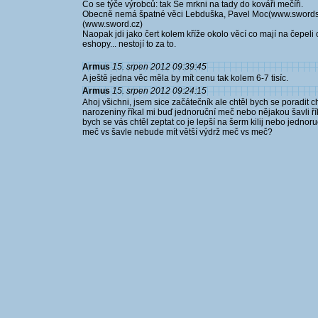
Co se týče výrobců: tak Se mrkni na tady do kováři mečíři.
Obecně nemá špatné věci Lebduška, Pavel Moc(www.swords.c
(www.sword.cz)
Naopak jdi jako čert kolem kříže okolo věcí co mají na čepeli o
eshopy... nestojí to za to.
Armus
15. srpen 2012 09:39:45
A ještě jedna věc měla by mít cenu tak kolem 6-7 tisíc.
Armus
15. srpen 2012 09:24:15
Ahoj všichni, jsem sice začátečník ale chtěl bych se poradit 
narozeniny říkal mi buď jednoruční meč nebo nějakou šavli říka
bych se vás chtěl zeptat co je lepší na šerm kilij nebo jedno
meč vs šavle nebude mít větší výdrž meč vs meč?