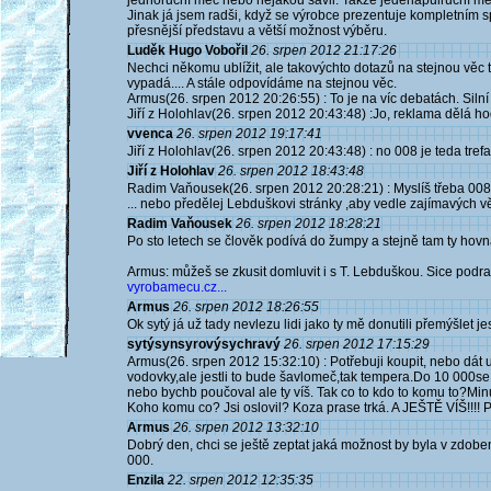
jednoruční meč nebo nějakou šavli. Takže jedenapůlruční meč
Jinak já jsem radši, když se výrobce prezentuje kompletním 
přesnější představu a větší možnost výběru.
Luděk Hugo Vobořil
26. srpen 2012 21:17:26
Nechci někomu ublížit, ale takovýchto dotazů na stejnou věc 
vypadá.... A stále odpovídáme na stejnou věc.
Armus(26. srpen 2012 20:26:55) : To je na víc debatách. Silní j
Jiří z Holohlav(26. srpen 2012 20:43:48) :Jo, reklama dělá hod
vvenca
26. srpen 2012 19:17:41
Jiří z Holohlav(26. srpen 2012 20:43:48) : no 008 je teda trefa 
Jiří z Holohlav
26. srpen 2012 18:43:48
Radim Vaňousek(26. srpen 2012 20:28:21) : Myslíš třeba 00
... nebo předělej Lebduškovi stránky ,aby vedle zajímavých v
Radim Vaňousek
26. srpen 2012 18:28:21
Po sto letech se člověk podívá do žumpy a stejně tam ty hovna
Armus: můžeš se zkusit domluvit i s T. Lebduškou. Sice podraži
vyrobamecu.cz...
Armus
26. srpen 2012 18:26:55
Ok sytý já už tady nevlezu lidi jako ty mě donutili přemýšlet j
sytýsynsyrovýsychravý
26. srpen 2012 17:15:29
Armus(26. srpen 2012 15:32:10) : Potřebuji koupit, nebo dát
vodovky,ale jestli to bude šavlomeč,tak tempera.Do 10 000se
nebo bychb poučoval ale ty víš. Tak co to kdo to komu to?Minu
Koho komu co? Jsi oslovil? Koza prase trká. A JEŠTĚ VÍŠ!!!! 
Armus
26. srpen 2012 13:32:10
Dobrý den, chci se ještě zeptat jaká možnost by byla v zdobení
000.
Enzila
22. srpen 2012 12:35:35