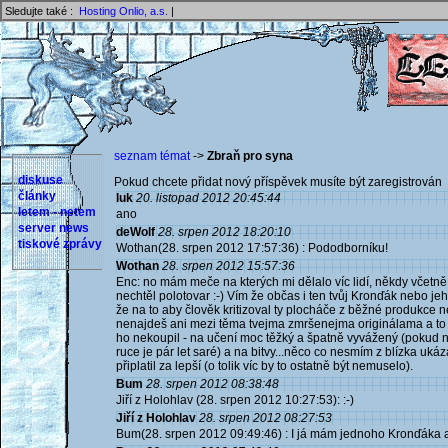
Sledujte také :
Hosting Onlio, a.s.
|
seznam témat
->
Zbraň pro syna
diskuse
Pokud chcete přidat nový příspěvek musíte být zaregistrován 
články
luk
20. listopad 2012 20:45:44
letem - netem
ano
server news
deWolf
28. srpen 2012 18:20:10
tiskové zprávy
Wothan(28. srpen 2012 17:57:36) : Pododborníku!
Wothan
28. srpen 2012 15:57:36
Enc: no mám meče na kterých mi dělalo víc lidí, někdy včetně
nechtěl polotovar :-) Vím že občas i ten tvůj Kronďák nebo je
že na to aby člověk kritizoval ty plocháče z běžné produkce 
nenajdeš ani mezi těma tvejma zmršenejma originálama a to v
ho nekoupil - na učení moc těžký a špatně vyvážený (pokud n
ruce je pár let saré) a na bitvy...něco co nesmím z blízka uká
připlatil za lepší (o tolik víc by to ostatně být nemuselo).
Bum
28. srpen 2012 08:38:48
Jiří z Holohlav (28. srpen 2012 10:27:53): :-)
Jiří z Holohlav
28. srpen 2012 08:27:53
Bum(28. srpen 2012 09:49:46) : I já mám jednoho Kronďáka a dr