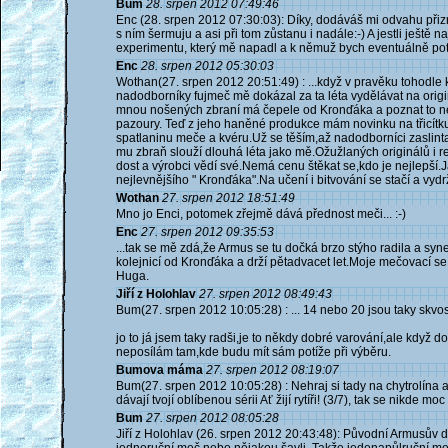
Bum
28. srpen 2012 07:49:46
Enc (28. srpen 2012 07:30:03): Díky, dodáváš mi odvahu při
s ním šermuju a asi při tom zůstanu i nadále:-) A jestli ještě 
experimentu, který mě napadl a k němuž bych eventuálně pot
Enc
28. srpen 2012 05:30:03
Wothan(27. srpen 2012 20:51:49) : ...když v pravěku tohodle k
nadodborníky fujmeč mě dokázal za ta léta vydělávat na origin
mnou nošených zbraní má čepele od Kronďáka a poznat to není
pazoury. Teď z jeho haněné produkce mám novinku na třicítku
spatlaninu meče a kvéru.Už se těším,až nadodborníci zaslinta
mu zbraň slouží dlouhá léta jako mě.Ožužlaných originálů i 
dost a výrobci vědí své.Nemá cenu štěkat se,kdo je nejlepší
nejlevnějšího " Kronďáka".Na učení i bitvování se stačí a vydr
Wothan
27. srpen 2012 18:51:49
Mno jo Enci, potomek zřejmě dává přednost meči... :-)
Enc
27. srpen 2012 09:35:53
...tak se mě zdá,že Armus se tu dočká brzo stýho radila a syne
kolejnicí od Kronďáka a drží pětadvacet let.Moje mečovací s
Huga.
Jiří z Holohlav
27. srpen 2012 08:49:43
Bum(27. srpen 2012 10:05:28) : ... 14 nebo 20 jsou taky skvost
jo to já jsem taky radši,je to někdy dobré varování,ale když
neposílám tam,kde budu mít sám potíže při výběru.
Bumova máma
27. srpen 2012 08:19:07
Bum(27. srpen 2012 10:05:28) : Nehraj si tady na chytrolín
dávají tvojí oblíbenou sérii Ať žijí rytíři! (3/7), tak se nikde mo
Bum
27. srpen 2012 08:05:28
Jiří z Holohlav (26. srpen 2012 20:43:48): Původní Armusův d