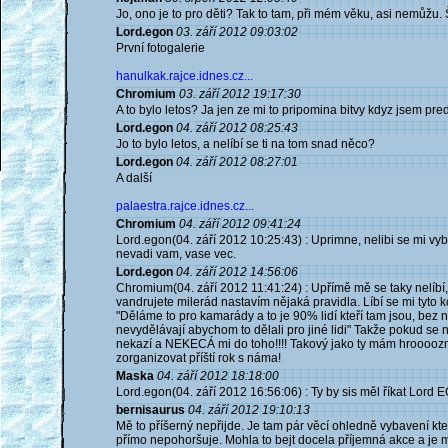
Jo, ono je to pro děti? Tak to tam, při mém věku, asi nemůžu. Š
Lord.egon
03. září 2012 09:03:02
První fotogalerie
hanulkak.rajce.idnes.cz...
Chromium
03. září 2012 19:17:30
A to bylo letos? Ja jen ze mi to pripomina bitvy kdyz jsem pred
Lord.egon
04. září 2012 08:25:43
Jo to bylo letos, a nelíbí se ti na tom snad něco?
Lord.egon
04. září 2012 08:27:01
A další
palaestra.rajce.idnes.cz...
Chromium
04. září 2012 09:41:24
Lord.egon(04. září 2012 10:25:43) : Uprimne, nelibi se mi vy
nevadi vam, vase vec.
Lord.egon
04. září 2012 14:56:06
Chromium(04. září 2012 11:41:24) : Upřímě mě se taky nelíbí, 
vandrujete milerád nastavím nějaká pravidla. Líbí se mi tyto k
"Děláme to pro kamarády a to je 90% lidí kteří tam jsou, bez n
nevydělávají abychom to dělali pro jiné lidi" Takže pokud se
nekazí a NEKECÁ mi do toho!!!! Takový jako ty mám hroooozně r
zorganizovat příští rok s náma!
Maska
04. září 2012 18:18:00
Lord.egon(04. září 2012 16:56:06) : Ty by sis měl říkat Lord EG
bernisaurus
04. září 2012 19:10:13
Mě to příšerný nepřijde. Je tam pár věcí ohledně vybavení kt
přímo nepohoršuje. Mohla to bejt docela příjemná akce a je mi 