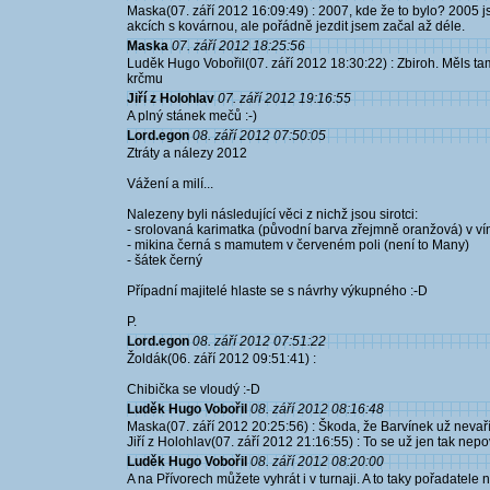
Maska(07. září 2012 16:09:49) : 2007, kde že to bylo? 2005 
akcích s kovárnou, ale pořádně jezdit jsem začal až déle.
Maska
07. září 2012 18:25:56
Luděk Hugo Vobořil(07. září 2012 18:30:22) : Zbiroh. Měls tam
krčmu
Jiří z Holohlav
07. září 2012 19:16:55
A plný stánek mečů :-)
Lord.egon
08. září 2012 07:50:05
Ztráty a nálezy 2012
Vážení a milí...
Nalezeny byli následující věci z nichž jsou sirotci:
- srolovaná karimatka (původní barva zřejmně oranžová) v ví
- mikina černá s mamutem v červeném poli (není to Many)
- šátek černý
Případní majitelé hlaste se s návrhy výkupného :-D
P.
Lord.egon
08. září 2012 07:51:22
Žoldák(06. září 2012 09:51:41) :
Chibička se vloudý :-D
Luděk Hugo Vobořil
08. září 2012 08:16:48
Maska(07. září 2012 20:25:56) : Škoda, že Barvínek už nevaří 
Jiří z Holohlav(07. září 2012 21:16:55) : To se už jen tak nep
Luděk Hugo Vobořil
08. září 2012 08:20:00
A na Přívorech můžete vyhrát i v turnaji. A to taky pořadatele n