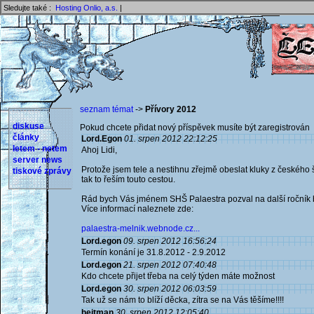
Sledujte také :
Hosting Onlio, a.s.
|
seznam témat
->
Přívory 2012
diskuse
Pokud chcete přidat nový příspěvek musíte být zaregistrován 
články
Lord.Egon
01. srpen 2012 22:12:25
letem - netem
Ahoj Lidi,
server news
Protože jsem tele a nestihnu zřejmě obeslat kluky z českého 
tiskové zprávy
tak to řeším touto cestou.
Rád bych Vás jménem SHŠ Palaestra pozval na další ročník b
Více informací naleznete zde:
palaestra-melnik.webnode.cz...
Lord.egon
09. srpen 2012 16:56:24
Termín konání je 31.8.2012 - 2.9.2012
Lord.egon
21. srpen 2012 07:40:48
Kdo chcete přijet třeba na celý týden máte možnost
Lord.egon
30. srpen 2012 06:03:59
Tak už se nám to blíží děcka, zítra se na Vás těšíme!!!!
hejtman
30. srpen 2012 12:05:40