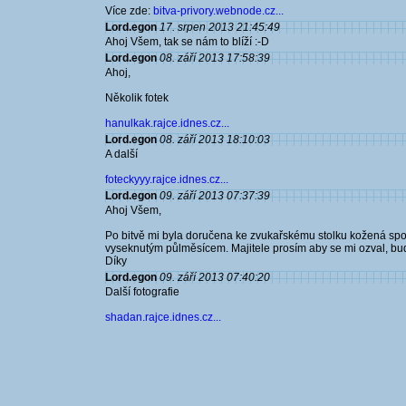
Více zde:
bitva-privory.webnode.cz...
Lord.egon
17. srpen 2013 21:45:49
Ahoj Všem, tak se nám to blíží :-D
Lord.egon
08. září 2013 17:58:39
Ahoj,
Několik fotek
hanulkak.rajce.idnes.cz...
Lord.egon
08. září 2013 18:10:03
A další
foteckyyy.rajce.idnes.cz...
Lord.egon
09. září 2013 07:37:39
Ahoj Všem,
Po bitvě mi byla doručena ke zvukařskému stolku kožená spo
vyseknutým půlměsícem. Majitele prosím aby se mi ozval, bu
Díky
Lord.egon
09. září 2013 07:40:20
Další fotografie
shadan.rajce.idnes.cz...