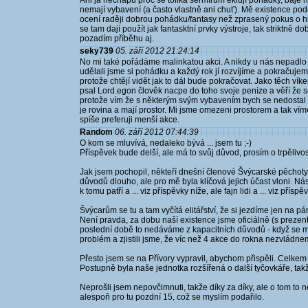
Ani já nechápu proč se tolika šermířům eklují pohádky, báje ne
nemají vybavení (a často vlastně ani chuť). Mě existence pod
ocení raději dobrou pohádku/fantasy než zprasený pokus o hi
se tam dají použít jak fantasktní prvky výstroje, tak striktně d
pozadím příběhu aj.
seky739
05. září 2012 21:24:14
No mi také pořádáme malinkatou akci. A nikdy u nás nepadlo 
udělali jsme si pohádku a každý rok jí rozvíjíme a pokračuje
protože chtějí vidět jak to dál bude pokračovat. Jako těch víke
psal Lord.egon člověk nacpe do toho svoje peníze a věří že s
protože vím že s některým svým vybavením bych se nedostal do
je rovina a mají prostor. Mi jsme omezeni prostorem a tak vím
spíše preferuji menší akce.
Random
06. září 2012 07:44:39
O kom se mluvívá, nedaleko bývá ... jsem tu ;-)
Příspěvek bude delší, ale má to svůj důvod, prosím o trpělivos
Jak jsem pochopil, někteří dnešní členové Švýcarské pěchoty
důvodů dlouho, ale pro mě byla klíčová jejich účast vloni. Nás
k tomu patří a ... viz příspěvky níže, ale fajn lidi a ... viz příspě
Švýcarům se tu a tam vyčítá elitářství, že si jezdíme jen na 
Není pravda, za dobu naší existence jsme oficiálně (s prezenta
poslední době to nedáváme z kapacitních důvodů - když se m
problém a zjistili jsme, že víc než 4 akce do rokna nezvládne
Přesto jsem se na Přívory vypravil, abychom přispěli. Celkem n
Postupně byla naše jednotka rozšířená o další tyčovkáře, takže
Neprošli jsem nepovčimnuti, takže díky za díky, ale o tom to n
alespoň pro tu pozdní 15, což se myslím podařilo.