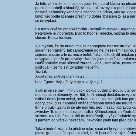
Já totiž věřím, že ten hoch, co jsem ho nabral kůsou na plexus
proniká hlouběji a hlouběji, si to za rok rozmyslí a pořídí si a
obstará heraldický kabátec a chochol na přílbu, aby byl k pozn
když měl podle scénáře přežít (no dobře, byl jsem to já) a p
se nevyplácí.
Co bych vzkázal organizátorům - scénář mi nevadil, legenda se
Petersové je v pořádku. Bylo to hodně herecké, možná to něj
slušné. Kulisa funkční.
Ale myslím, že do budoucna se neobejdete bez mustruňku, aby d
soueř nechráněný, tak samozřejmě do něj nesekám naplno, ale
sejmout musím a to už může bolet. Taky může chytit nějakou 
nevypadají dobře pro diváky. Hadráci jsou prostě kanonfuter a
Další problém byly některé zbraně - viděl jsem kůsu, kterou by
ujišťování, že "to s ní zvládnu" nevěřím.
Tož tak.
Žoldák
06. září 2012 07:51:41
hele Egone, švýcaři dycinky s tvrdým, jo?
a jak jsme se bavili minulý rok, pokud budeš ty šrouby utah
nebezpečné elementy, tzn, lidi, kteří nemají dostatečné vybave
eklhaft (letos jsem nebyl, nebudu soudit, ale loni jich tam pá
dobrý, pokud se nebudeš ohánět přesnou datací ale neutráln
trhne ploutví. Zamysli se ale nad tím, jestli nezačít opravdu 
zvěrstev. To uř je moc i na pohádku. KOneckonců, ze Zbořeňá
sezónu, a u Libušína se lidi do teď ošívají, když pořadatelé v
s pantem od vrátek (nekecám, i takovýho jsem tam před pár let
Takže hodně zdaru do příštího roku, snad mi to vyjde a objevím
plusu, gratuluju. Je spousta akcí, které jsou v červených číslec