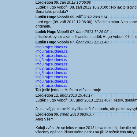
Lord.egon
09. září 2012 10:06:00
Luděk Hugo Vobořil(08. září 2012 10:20:00) : No jak to tedy d
Soňa také předala?
Luděk Hugo Vobořil
09. září 2012 20:01:14
Lord.egon(09. září 2012 12:06:00) : Všechno mám. A na kon
originálu.
Luděk Hugo Vobořil
07. únor 2013 11:26:05
příspěvek byl smazán uživatelem Luděk Hugo Vobořil 07. ún
Luděk Hugo Vobořil
07. únor 2013 11:31:40
img8.rajce.idnes.cz...
img8.rajce.idnes.cz...
img8.rajce.idnes.cz...
img8.rajce.idnes.cz...
img8.rajce.idnes.cz...
img8.rajce.idnes.cz...
img8.rajce.idnes.cz...
img8.rajce.idnes.cz...
img8.rajce.idnes.cz...
img8.rajce.idnes.cz...
Tak ještě jednou. Meč pro vítěze turnaje.
Lord.egon
12. únor 2013 19:48:17
Luděk Hugo Vobořil(07. únor 2013 12:31:40) : Hezký, doufám ž
Jo na tvůj pozdrav, Kluky líbat určitě nebudu, ale pozdravy vy
Lord.egon
09. srpen 2013 08:06:07
Ahoj Všem
Kolují zvěstí že se letos v roce 2013 bitva nekoná, dovolte mi
všechny opět do Přívorského parku na již IV ročník této bitvy..