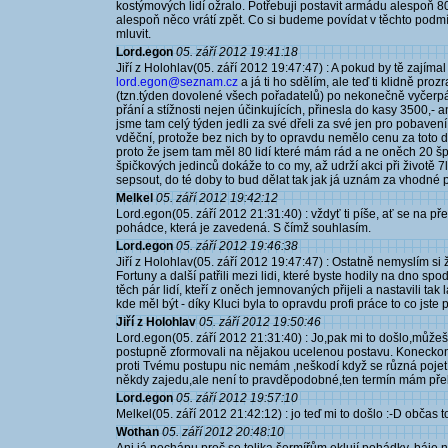
kostýmových lidí ožralo. Potřebuji postavit armádu alespoň 8
alespoň něco vrátí zpět. Co si budeme povídat v těchto podm
mluvit.
Lord.egon
05. září 2012 19:41:18
Jiří z Holohlav(05. září 2012 19:47:47) : A pokud by tě zajíma
lord.egon@seznam.cz
a já ti ho sdělím, ale teď ti klidně pro
(tzn.týden dovolené všech pořadatelů) po nekonečně vyčerpá
přání a stížnosti nejen účinkujících, přinesla do kasy 3500,- a
jsme tam celý týden jedli za své dřeli za své jen pro pobavení 
vděční, protože bez nich by to opravdu nemělo cenu za toto d
proto že jsem tam měl 80 lidí které mám rád a ne oněch 20 š
špičkových jedinců dokáže to co my, až udrží akci při životě 
sepsout, do té doby to bud dělat tak jak já uznám za vhodné 
Melkel
05. září 2012 19:42:12
Lord.egon(05. září 2012 21:31:40) : vždyť ti píše, ať se na p
pohádce, která je zavedená. S čímž souhlasím.
Lord.egon
05. září 2012 19:46:38
Jiří z Holohlav(05. září 2012 19:47:47) : Ostatně nemyslím si že
Fortuny a další patřili mezi lidi, které byste hodily na dno sp
těch pár lidí, kteří z oněch jemnovaných přijeli a nastavili ta
kde měl být - díky Kluci byla to opravdu profi práce to co jste p
Jiří z Holohlav
05. září 2012 19:50:46
Lord.egon(05. září 2012 21:31:40) : Jo,pak mi to došlo,můžeš 
postupně zformovali na nějakou ucelenou postavu. Koneckonc
proti Tvému postupu nic nemám ,neškodí když se různá pojetí a
někdy zajedu,ale není to pravděpodobné,ten termín mám přeb
Lord.egon
05. září 2012 19:57:10
Melkel(05. září 2012 21:42:12) : jo teď mi to došlo :-D občas 
Wothan
05. září 2012 20:48:10