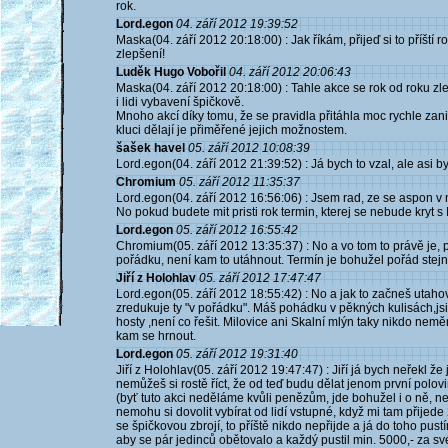
rok.
Lord.egon
04. září 2012 19:39:52
Maska(04. září 2012 20:18:00) : Jak říkám, přijeď si to příští
zlepšení!
Luděk Hugo Vobořil
04. září 2012 20:06:43
Maska(04. září 2012 20:18:00) : Tahle akce se rok od roku zlep
i lidi vybavení špičkově.
Mnoho akcí díky tomu, že se pravidla přitáhla moc rychle zan
kluci dělají je přiměřené jejich možnostem.
šašek havel
05. září 2012 10:08:39
Lord.egon(04. září 2012 21:39:52) : Já bych to vzal, ale asi byc
Chromium
05. září 2012 11:35:37
Lord.egon(04. září 2012 16:56:06) : Jsem rad, ze se aspon 
No pokud budete mit pristi rok termin, kterej se nebude kryt 
Lord.egon
05. září 2012 16:55:42
Chromium(05. září 2012 13:35:37) : No a vo tom to právě je, po
pořádku, není kam to utáhnout. Termín je bohužel pořád stejn
Jiří z Holohlav
05. září 2012 17:47:47
Lord.egon(05. září 2012 18:55:42) : No a jak to začneš utahov
zredukuje ty "v pořádku". Máš pohádku v pěkných kulisách,jsi
hosty ,není co řešit. Milovice ani Skalní mlýn taky nikdo nem
kam se hrnout.
Lord.egon
05. září 2012 19:31:40
Jiří z Holohlav(05. září 2012 19:47:47) : Jiří já bych neřekl ž
nemůžeš si rostě říct, že od teď budu dělat jenom první polov
(byť tuto akci neděláme kvůli penězům, jde bohužel i o ně, ne
nemohu si dovolit vybírat od lidí vstupné, když mi tam přije
se špičkovou zbrojí, to příště nikdo nepřijde a já do toho pust
aby se pár jedinců obětovalo a každý pustil min. 5000,- za sv