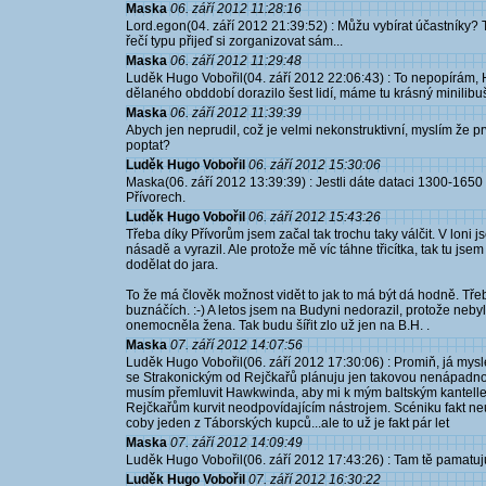
Maska
06. září 2012 11:28:16
Lord.egon(04. září 2012 21:39:52) : Můžu vybírat účastníky? T
řečí typu přijeď si zorganizovat sám...
Maska
06. září 2012 11:29:48
Luděk Hugo Vobořil(04. září 2012 22:06:43) : To nepopírám,
dělaného obddobí dorazilo šest lidí, máme tu krásný minilib
Maska
06. září 2012 11:39:39
Abych jen neprudil, což je velmi nekonstruktivní, myslím že pr
poptat?
Luděk Hugo Vobořil
06. září 2012 15:30:06
Maska(06. září 2012 13:39:39) : Jestli dáte dataci 1300-1650 a
Přívorech.
Luděk Hugo Vobořil
06. září 2012 15:43:26
Třeba díky Přívorům jsem začal tak trochu taky válčit. V loni 
násadě a vyrazil. Ale protože mě víc táhne třicítka, tak tu jse
dodělat do jara.
To že má člověk možnost vidět to jak to má být dá hodně. Třeb
buznáčích. :-) A letos jsem na Budyni nedorazil, protože neby
onemocněla žena. Tak budu šířit zlo už jen na B.H. .
Maska
07. září 2012 14:07:56
Luděk Hugo Vobořil(06. září 2012 17:30:06) : Promiň, já mys
se Strakonickým od Rejčkařů plánuju jen takovou nenápadno
musím přemluvit Hawkwinda, aby mi k mým baltským kantelle p
Rejčkařům kurvit neodpovídajícím nástrojem. Scéniku fakt n
coby jeden z Táborských kupců...ale to už je fakt pár let
Maska
07. září 2012 14:09:49
Luděk Hugo Vobořil(06. září 2012 17:43:26) : Tam tě pamatuju
Luděk Hugo Vobořil
07. září 2012 16:30:22