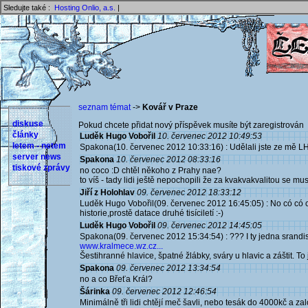
Sledujte také :
Hosting Onlio, a.s.
|
seznam témat
->
Kovář v Praze
diskuse
Pokud chcete přidat nový příspěvek musíte být zaregistrován 
články
Luděk Hugo Vobořil
10. červenec 2012 10:49:53
letem - netem
Spakona(10. červenec 2012 10:33:16) : Udělali jste ze mě LH fa
server news
Spakona
10. červenec 2012 08:33:16
tiskové zprávy
no coco :D chtěl někoho z Prahy nae?
to víš - tady lidi ještě nepochopili že za kvakvakvalitou se musí
Jiří z Holohlav
09. červenec 2012 18:33:12
Luděk Hugo Vobořil(09. červenec 2012 16:45:05) : No có có có ,
historie,prostě datace druhé tisíciletí :-)
Luděk Hugo Vobořil
09. červenec 2012 14:45:05
Spakona(09. červenec 2012 15:34:54) : ??? I ty jedna srandist
www.kralmece.wz.cz...
Šestihranné hlavice, špatné žlábky, sváry u hlavic a záštit. To j
Spakona
09. červenec 2012 13:34:54
no a co Břeťa Král?
Šárinka
09. červenec 2012 12:46:54
Minimálně tři lidi chtějí meč šavli, nebo tesák do 4000kč a za