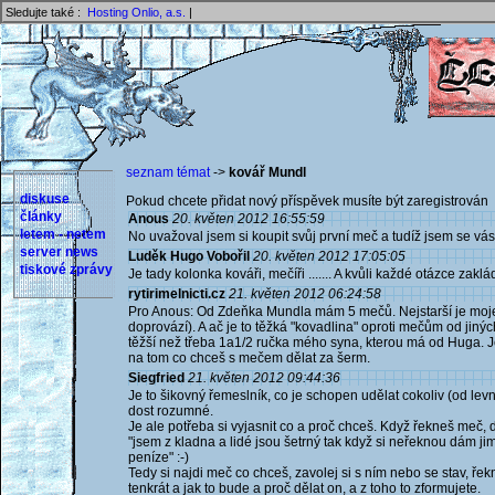
Sledujte také :
Hosting Onlio, a.s.
|
seznam témat
->
kovář Mundl
diskuse
Pokud chcete přidat nový příspěvek musíte být zaregistrován 
články
Anous
20. květen 2012 16:55:59
letem - netem
No uvažoval jsem si koupit svůj první meč a tudíž jsem se vá
server news
Luděk Hugo Vobořil
20. květen 2012 17:05:05
tiskové zprávy
Je tady kolonka kováři, mečíři ....... A kvůli každé otázce zak
rytirimelnicti.cz
21. květen 2012 06:24:58
Pro Anous: Od Zdeňka Mundla mám 5 mečů. Nejstarší je moje
doprovází). A ač je to těžká "kovadlina" oproti mečům od jin
těžší než třeba 1a1/2 ručka mého syna, kterou má od Huga. Je
na tom co chceš s mečem dělat za šerm.
Siegfried
21. květen 2012 09:44:36
Je to šikovný řemeslník, co je schopen udělat cokoliv (od le
dost rozumné.
Je ale potřeba si vyjasnit co a proč chceš. Když řekneš meč, d
"jsem z kladna a lidé jsou šetrný tak když si neřeknou dám ji
peníze" :-)
Tedy si najdi meč co chceš, zavolej si s ním nebo se stav, řekni
tenkrát a jak to bude a proč dělat on, a z toho to zformujete.