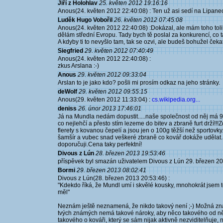
Jiří z Holohlav
25. květen 2012 19:16:16
Anous(24. květen 2012 22:40:08) : Ten už asi sedí na Lipanec
Luděk Hugo Vobořil
26. květen 2012 07:45:08
Anous(24. květen 2012 22:40:08) :Dokázal, ale mám toho tolik
dělám střední Evropu. Tady bych tě poslal za konkurencí, co 
A kdyby ti to nevyšlo tam, tak se ozvi, ale budeš bohužel čekat
Siegfried
29. květen 2012 07:40:49
Anous(24. květen 2012 22:40:08) :
zkus Arslana :-)
Anous
29. květen 2012 09:33:04
Arslan to je jako kdo? pošli mi prosím odkaz na jeho stránky.
deWolf
29. květen 2012 09:55:15
Anous(29. květen 2012 11:33:04) :
cs.wikipedia.org...
deniss
26. únor 2013 17:46:01
Já na Mundla nedám dopustit.....naše společnost od něj má 
co nejlehčí a přesto stím lezeme do bitev a zbraně furt drží!
flerety s kovanou čepelí a jsou jen o 100g těžší než sportovky
šamšír a vubec snad veškeré zbraně co kovář dokáže udělat.Slí
doporučuji.Cena taky perfektní!
Divous z Lún
28. březen 2013 19:53:46
příspěvek byl smazán uživatelem Divous z Lún 29. březen 2
Bormi
29. březen 2013 08:02:41
Divous z Lún(28. březen 2013 20:53:46) :
"Kdekdo říká, že Mundl umí i skvělé kousky, mnohokrát jsem 
měl"
Neznám ještě neznamená, že nikdo takový není ;-) Možná znáš 
tvých známých nemá takové nároky, aby něco takového od něj měl
takového o kováři, který se sám nijak aktivně nezviditelňuj