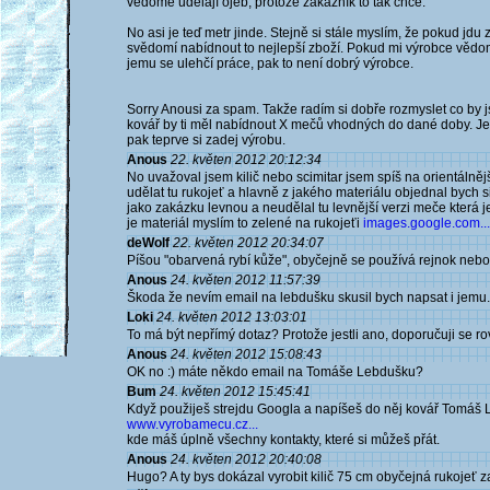
vědomě udělají ojeb, protože zákazník to tak chce.
No asi je teď metr jinde. Stejně si stále myslím, že pokud jd
svědomí nabídnout to nejlepší zboží. Pokud mi výrobce vědom
jemu se ulehčí práce, pak to není dobrý výrobce.
Sorry Anousi za spam. Takže radím si dobře rozmyslet co by js
kovář by ti měl nabídnout X mečů vhodných do dané doby. Jeh
pak teprve si zadej výrobu.
Anous
22. květen 2012 20:12:34
No uvažoval jsem kilič nebo scimitar jsem spíš na orientálněj
udělat tu rukojeť a hlavně z jakého materiálu objednal bych s
jako zakázku levnou a neudělal tu levnější verzi meče která j
je materiál myslím to zelené na rukojeťi
images.google.com...
deWolf
22. květen 2012 20:34:07
Píšou "obarvená rybí kůže", obyčejně se používá rejnok nebo 
Anous
24. květen 2012 11:57:39
Škoda že nevím email na lebdušku skusil bych napsat i jemu.
Loki
24. květen 2012 13:03:01
To má být nepřímý dotaz? Protože jestli ano, doporučuji se ro
Anous
24. květen 2012 15:08:43
OK no :) máte někdo email na Tomáše Lebdušku?
Bum
24. květen 2012 15:45:41
Když použiješ strejdu Googla a napíšeš do něj kovář Tomáš Le
www.vyrobamecu.cz...
kde máš úplně všechny kontakty, které si můžeš přát.
Anous
24. květen 2012 20:40:08
Hugo? A ty bys dokázal vyrobit kilič 75 cm obyčejná rukojeť z