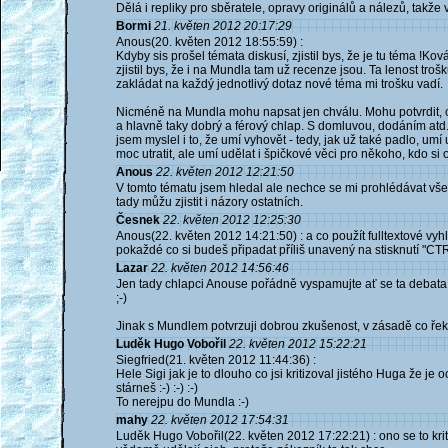
Dělá i repliky pro sběratele, opravy originálů a nálezů, takže v
Bormi
21. květen 2012 20:17:29
Anous(20. květen 2012 18:55:59) :
Kdyby sis prošel témata diskusí, zjistil bys, že je tu téma !Kovář
zjistil bys, že i na Mundla tam už recenze jsou. Ta lenost tro
zakládat na každý jednotlivý dotaz nové téma mi trošku vadí.
Nicméně na Mundla mohu napsat jen chválu. Mohu potvrdit, co
a hlavně taky dobrý a férový chlap. S domluvou, dodáním atd.
jsem myslel i to, že umí vyhovět - tedy, jak už také padlo, um
moc utratit, ale umí udělat i špičkové věci pro někoho, kdo si 
Anous
22. květen 2012 12:21:50
V tomto tématu jsem hledal ale nechce se mi prohlédávat vše
tady můžu zjistit i názory ostatních.
Česnek
22. květen 2012 12:25:30
Anous(22. květen 2012 14:21:50) : a co použít fulltextové vyh
pokaždé co si budeš připadat příliš unavený na stisknutí "CT
Lazar
22. květen 2012 14:56:46
Jen tady chlapci Anouse pořádně vyspamujte ať se ta debata 
;-)
Jinak s Mundlem potvrzuji dobrou zkušenost, v zásadě co řekl
Luděk Hugo Vobořil
22. květen 2012 15:22:21
Siegfried(21. květen 2012 11:44:36) :
Hele Sigi jak je to dlouho co jsi kritizoval jistého Huga že je
stárneš :-) :-) :-)
To nerejpu do Mundla :-)
mahy
22. květen 2012 17:54:31
Luděk Hugo Vobořil(22. květen 2012 17:22:21) : ono se to krit