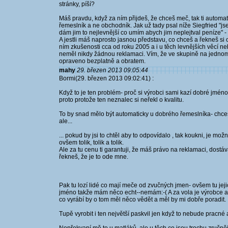
stránky, píší?
Máš pravdu, když za ním přijdeš, že chceš meč, tak ti automati
řemeslník a ne obchodník. Jak už tady psal níže Siegfried "js
dám jim to nejlevnější co umím abych jim neplejtval peníze" - t
A jestli máš naprosto jasnou představu, co chceš a řekneš si o
ním zkušenosti cca od roku 2005 a i u těch levnějších věcí n
neměl nikdy žádnou reklamaci. Vím, že ve skupině na jednom
opraveno bezplatně a obratem.
mahy
29. březen 2013 09:05:44
Bormi(29. březen 2013 09:02:41) :
Když to je ten problém- proč si výrobci sami kazí dobré jméno 
proto protože ten neznalec si neřekl o kvalitu.
To by snad mělo být automaticky u dobrého řemeslníka- chc
ale...
... pokud by jsi to chtěl aby to odpovídalo , tak koukni, je možné 
ovšem tolik, tolik a tolik.
Ale za tu cenu ti garantuji, že máš právo na reklamaci, dostáv
řekneš, že je to ode mne.
Pak tu lozí lidé co mají meče od zvučných jmen- ovšem tu jejic
jméno takže mám něco echt--nemám:-( A za vola je výrobce a já
co vyrábí by o tom měl něco vědět a měl by mi dobře poradit.
Tupě vyrobit i ten největší paskvil jen když to nebude pracné a