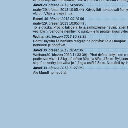
Nepřekvapí mě to u matláků, ale u těch co jsou trochu zručněj
Javol
29. březen 2013 14:58:45
mahy(29. březen 2013 10:05:44) :Kdyby lidi nekupovali šunty, 
všude. Vždy a nikdy jinak.
Bormi
30. březen 2013 09:18:06
mahy(29. březen 2013 10:05:44) :
To je otázka. Proč to tak dělá, to já samozřejmě nevím, já jen k
věcí bych rozhodně nemluvil o šuntu - je to prostě jakási vyl
Wothan
30. březen 2013 10:33:39
Bormi: myslím že nabídka reaguje na poptávku ale i naopak.
nebudou je poptávat...
Javol
30. březen 2013 10:42:36
Wothan(30. březen 2013 11:33:39) : Před dvěma lety jsem chtě
podivoval váze 1,3 kg, při délce 82cm a šířce 47mm. Byl jsem
stejné rozměry jen váha je 1,1kg a ostří 2,5mm. Neměnil bych
Javol
30. březen 2013 11:27:06
Ale Mundl ho nedělal.