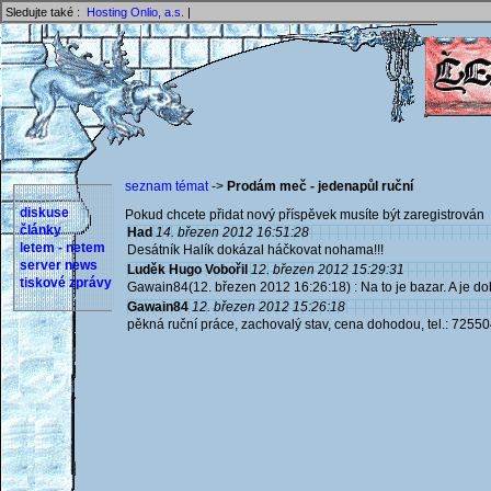
Sledujte také :
Hosting Onlio, a.s.
|
seznam témat
->
Prodám meč - jedenapůl ruční
diskuse
Pokud chcete přidat nový příspěvek musíte být zaregistrován 
články
Had
14. březen 2012 16:51:28
letem - netem
Desátník Halík dokázal háčkovat nohama!!!
server news
Luděk Hugo Vobořil
12. březen 2012 15:29:31
tiskové zprávy
Gawain84(12. březen 2012 16:26:18) : Na to je bazar. A je dob
Gawain84
12. březen 2012 15:26:18
pěkná ruční práce, zachovalý stav, cena dohodou, tel.: 7255