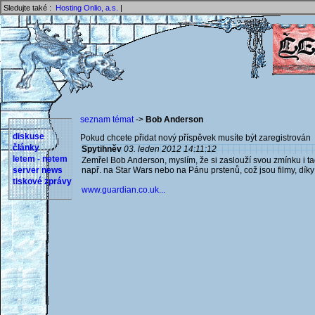
Sledujte také :
Hosting Onlio, a.s.
|
seznam témat
->
Bob Anderson
diskuse
Pokud chcete přidat nový příspěvek musíte být zaregistrován 
články
Spytihněv
03. leden 2012 14:11:12
letem - netem
Zemřel Bob Anderson, myslím, že si zaslouží svou zmínku i ta
server news
např. na Star Wars nebo na Pánu prstenů, což jsou filmy, díky 
tiskové zprávy
www.guardian.co.uk...