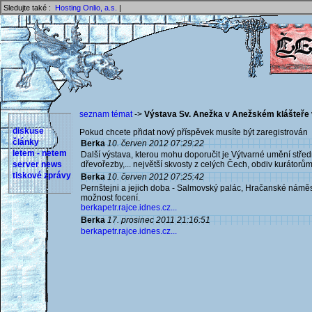
Sledujte také :
Hosting Onlio, a.s.
|
seznam témat
->
Výstava Sv. Anežka v Anežském klášteře 
diskuse
Pokud chcete přidat nový příspěvek musíte být zaregistrován 
články
Berka
10. červen 2012 07:29:22
letem - netem
Další výstava, kterou mohu doporučit je Výtvarné umění středn
server news
dřevořezby,... největší skvosty z celých Čech, obdiv kurátorů
tiskové zprávy
Berka
10. červen 2012 07:25:42
Pernštejni a jejich doba - Salmovský palác, Hračanské náměs
možnost focení.
berkapetr.rajce.idnes.cz...
Berka
17. prosinec 2011 21:16:51
berkapetr.rajce.idnes.cz...