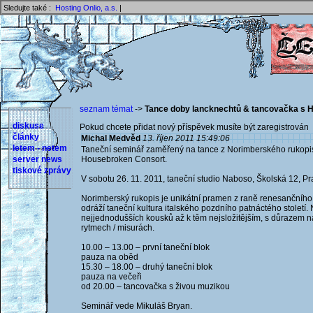
Sledujte také :
Hosting Onlio, a.s.
|
seznam témat
->
Tance doby lancknechtů & tancovačka s 
diskuse
Pokud chcete přidat nový příspěvek musíte být zaregistrován 
články
Michal Medvěd
13. říjen 2011 15:49:06
letem - netem
Taneční seminář zaměřený na tance z Norimberského rukopisu
server news
Housebroken Consort.
tiskové zprávy
V sobotu 26. 11. 2011, taneční studio Naboso, Školská 12, Pr
Norimberský rukopis je unikátní pramen z raně renesanční
odráží taneční kultura italského pozdního patnáctého stolet
nejjednodušších kousků až k těm nejsložitějším, s důrazem na 
rytmech / misurách.
10.00 – 13.00 – první taneční blok
pauza na oběd
15.30 – 18.00 – druhý taneční blok
pauza na večeři
od 20.00 – tancovačka s živou muzikou
Seminář vede Mikuláš Bryan.