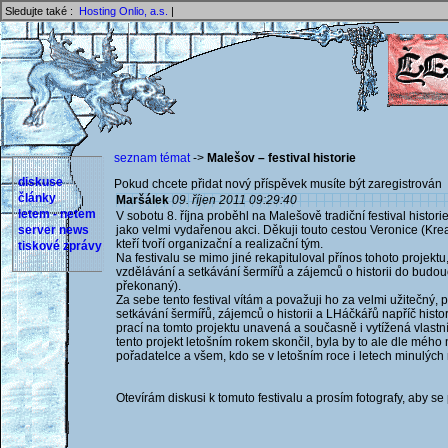
Sledujte také :
Hosting Onlio, a.s.
|
seznam témat
->
Malešov – festival historie
diskuse
Pokud chcete přidat nový příspěvek musíte být zaregistrován 
články
Maršálek
09. říjen 2011 09:29:40
letem - netem
V sobotu 8. října proběhl na Malešově tradiční festival histori
server news
jako velmi vydařenou akci. Děkuji touto cestou Veronice (Krea)
kteří tvoří organizační a realizační tým.
tiskové zprávy
Na festivalu se mimo jiné rekapituloval přínos tohoto projektu
vzdělávání a setkávání šermířů a zájemců o historii do budou
překonaný).
Za sebe tento festival vítám a považuji ho za velmi užitečn
setkávání šermířů, zájemců o historii a LHáčkářů napříč histo
prací na tomto projektu unavená a současně i vytížená vlastn
tento projekt letošním rokem skončil, byla by to ale dle mého n
pořadatelce a všem, kdo se v letošním roce i letech minulých 
Otevírám diskusi k tomuto festivalu a prosím fotografy, aby se p