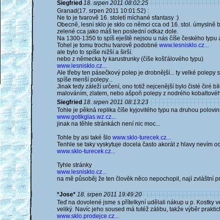
Siegfried
18. srpen 2011 08:02:25
Granad(17. srpen 2011 10:01:52) :
Ne to je tvarově 16. století míchané sfantasy :)
Obecně, lesní sklo je sklo co němci cca od 16. stol. úmyslně 
zelené cca jako máš ten poslední odkaz dole.
Na 1300-1350 to spíš eještě nejsou u nás číše českého typu al
Tohel je tomu trochu tvarově podobné
www.lesnisklo.cz...
ale bylo to spíše nižší a širší.
nebo z německa ty karustrunky (číše košťálového typu)
www.lesnisklo.cz...
Ale třeby ten pásečkový polep je drobnější... ty velké polep
spíše menší polepy...
Jinak tedy záleží určení, ono totiž nejcenější bylo čisté čiré bí
malováním, zlatem, nebo ašpoň polepy z nodrého kobaltového
Siegfried
18. srpen 2011 08:13:23
Tohle je pěkná replika číše kyjovitého typu na druhou polovin
www.gotikglas.wz.cz...
jinak na těhle stránkách není nic moc...
Tohle by asi také šlo
www.sklo-turecek.cz...
Tenhle se taky vyskytuje docela často akorát z hlavy nevím od
www.sklo-turecek.cz...
Tyhle stránky
www.lesnisklo.cz...
na mě působěj že ten člověk něco nepochopil, nají zvláštní p
*Jose*
18. srpen 2011 19:49:20
Teď na dovolené jsme s přítelkyní udělali nákup u p. Kostky
veliký. Navíc jeho soused má tutéž zálibu, takže výběr prakt
www.sklo.prodejce.cz...