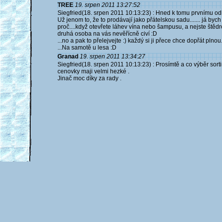
TREE
19. srpen 2011 13:27:52
Siegfried(18. srpen 2011 10:13:23) : Hned k tomu prvnímu odka
Už jenom to, že to prodávají jako přátelskou sadu....... já byc
proč....když otevřete láhev vína nebo šampusu, a nejste štědr
druhá osoba na vás nevěřícně civí :D
...no a pak to přelejvejte :) každý si ji přece chce dopřát plnou
...Na samotě u lesa :D
Granad
19. srpen 2011 13:34:27
Siegfried(18. srpen 2011 10:13:23) : Prosímtě a co výběr sorti
cenovky maji velmi hezké .
Jinač moc díky za rady .