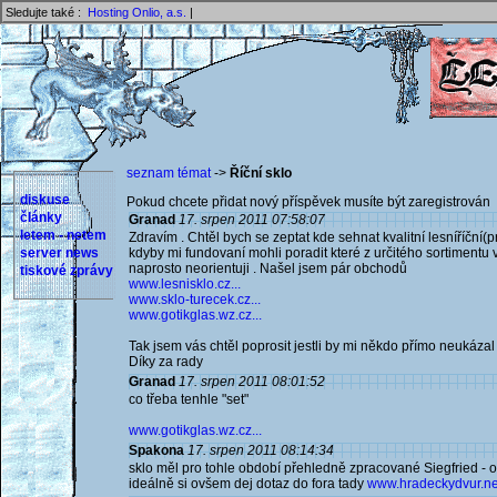
Sledujte také :
Hosting Onlio, a.s.
|
seznam témat
->
Říční sklo
diskuse
Pokud chcete přidat nový příspěvek musíte být zaregistrován 
články
Granad
17. srpen 2011 07:58:07
letem - netem
Zdravím . Chtěl bych se zeptat kde sehnat kvalitní lesníříční(pr
server news
kdyby mi fundovaní mohli poradit které z určitého sortimentu
naprosto neorientuji . Našel jsem pár obchodů
tiskové zprávy
www.lesnisklo.cz...
www.sklo-turecek.cz...
www.gotikglas.wz.cz...
Tak jsem vás chtěl poprosit jestli by mi někdo přímo neukázal 
Díky za rady
Granad
17. srpen 2011 08:01:52
co třeba tenhle "set"
www.gotikglas.wz.cz...
Spakona
17. srpen 2011 08:14:34
sklo měl pro tohle období přehledně zpracované Siegfried - 
ideálně si ovšem dej dotaz do fora tady
www.hradeckydvur.net