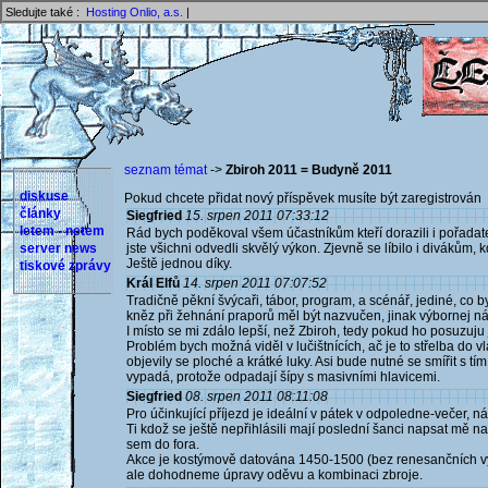
Sledujte také :
Hosting Onlio, a.s.
|
seznam témat
->
Zbiroh 2011 = Budyně 2011
diskuse
Pokud chcete přidat nový příspěvek musíte být zaregistrován 
články
Siegfried
15. srpen 2011 07:33:12
letem - netem
Rád bych poděkoval všem účastníkům kteří dorazili i pořadat
server news
jste všichni odvedli skvělý výkon. Zjevně se líbilo i divákům, k
Ještě jednou díky.
tiskové zprávy
Král Elfů
14. srpen 2011 07:07:52
Tradičně pěkní švýcaři, tábor, program, a scénář, jediné, co b
kněz při žehnání praporů měl být nazvučen, jinak výbornej nápa
I místo se mi zdálo lepší, než Zbiroh, tedy pokud ho posuzuju j
Problém bych možná viděl v lučištnících, ač je to střelba do vla
objevily se ploché a krátké luky. Asi bude nutné se smířit s tí
vypadá, protože odpadají šípy s masivními hlavicemi.
Siegfried
08. srpen 2011 08:11:08
Pro účinkující příjezd je ideální v pátek v odpoledne-večer, n
Ti kdož se ještě nepřihlásili mají poslední šanci napsat mě n
sem do fora.
Akce je kostýmově datována 1450-1500 (bez renesančních výst
ale dohodneme úpravy oděvu a kombinaci zbroje.