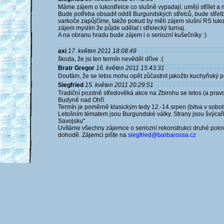
Máme zájem o lukostřelce co slušně vypadají, umějí střílet a 
Bude potřeba obsadit oddíl Burgundských střelců, bude střel
varkoče zapůjčíme, takže pokud by měli zájem slušní RS luk
zájem myslím že půjde udělat i střelecký turnaj.
A na obranu hradu bude zájem i o seriozní kušečníky :)
axi
17. květen 2011 18:08:49
škoda, že jsi ten termín nevěděl dříve :(
Bratr Gregor
16. květen 2011 15:43:31
Doufám, že se letos mohu opět zůčastnit jakožto kuchyňský 
Siegfried
15. květen 2011 20:29:51
Tradiční pozdně středověká akce na Zbirohu se letos (a prav
Budyně nad Ohří.
Termín je poměrně klasickým tedy 12.-14.srpen (bitva v sobot
Letošním tématem jsou Burgundské války. Strany jsou švýcař
Savojsku"
Uvítáme všechny zájemce o seriozní rekonstrukci druhé polov
dohodě. Zájemci pište na
siegfried@barbarossa.cz