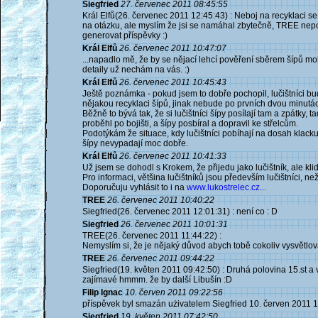
Siegfried
27. červenec 2011 08:45:55
Král Elfů(26. červenec 2011 12:45:43) : Neboj na recyklaci se 
na otázku, ale myslím že jsi se namáhal zbytečně, TREE nepo
generovat příspěvky :)
Král Elfů
26. červenec 2011 10:47:07
...napadlo mě, že by se nějací lehcí pověření sběrem šípů mohli
detaily už nechám na vás. :)
Král Elfů
26. červenec 2011 10:45:43
Ještě poznámka - pokud jsem to dobře pochopil, lučištníci bu
nějakou recyklaci šípů, jinak nebude po prvních dvou minutách
Běžně to bývá tak, že si lučištníci šípy posílají tam a zpátk
proběhl po bojišti, a šípy posbíral a dopravil ke střelcům.
Podotýkám že situace, kdy lučištníci pobíhají na dosah kla
šípy nevypadají moc dobře.
Král Elfů
26. červenec 2011 10:41:33
Už jsem se dohodl s Krokem, že přijedu jako lučištník, ale kli
Pro informaci, většina lučištníků jsou především lučištníci, ne
Doporučuju vyhlásit to i na
www.lukostrelec.cz...
TREE
26. červenec 2011 10:40:22
Siegfried(26. červenec 2011 12:01:31) : není co : D
Siegfried
26. červenec 2011 10:01:31
TREE(26. červenec 2011 11:44:22) :
Nemyslím si, že je nějaký důvod abych tobě cokoliv vysvětlov
TREE
26. červenec 2011 09:44:22
Siegfried(19. květen 2011 09:42:50) : Druhá polovina 15.st a
zajímavé hmmm. že by další Libušín :D
Filip Ignac
10. červen 2011 09:22:56
příspěvek byl smazán użivatelem Siegfried 10. červen 2011 
Siegfried
19. květen 2011 07:42:50