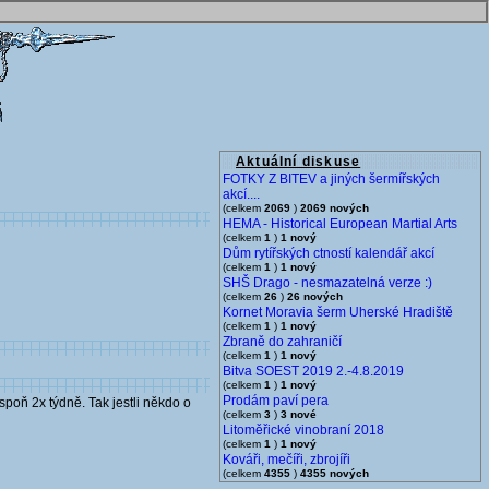
Aktuální diskuse
FOTKY Z BITEV a jiných šermířských
akcí....
(celkem
2069
)
2069 nových
HEMA - Historical European Martial Arts
(celkem
1
)
1 nový
Dům rytířských ctností kalendář akcí
(celkem
1
)
1 nový
SHŠ Drago - nesmazatelná verze :)
(celkem
26
)
26 nových
Kornet Moravia šerm Uherské Hradiště
(celkem
1
)
1 nový
Zbraně do zahraničí
(celkem
1
)
1 nový
Bitva SOEST 2019 2.-4.8.2019
(celkem
1
)
1 nový
Prodám paví pera
spoň 2x týdně. Tak jestli někdo o
(celkem
3
)
3 nové
Litoměřické vinobraní 2018
(celkem
1
)
1 nový
Kováři, mečíři, zbrojíři
(celkem
4355
)
4355 nových