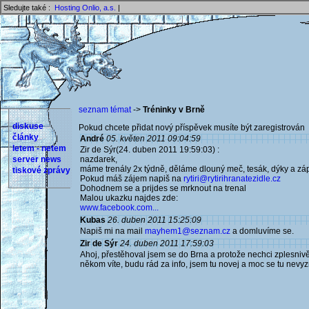
Sledujte také :
Hosting Onlio, a.s.
|
seznam témat
->
Tréninky v Brně
diskuse
Pokud chcete přidat nový příspěvek musíte být zaregistrován 
články
André
05. květen 2011 09:04:59
letem - netem
Zir de Sýr(24. duben 2011 19:59:03) :
server news
nazdarek,
máme trenály 2x týdně, děláme dlouný meč, tesák, dýky a zá
tiskové zprávy
Pokud máš zájem napiš na
rytiri@rytirihranatezidle.cz
Dohodnem se a prijdes se mrknout na trenal
Malou ukazku najdes zde:
www.facebook.com...
Kubas
26. duben 2011 15:25:09
Napiš mi na mail
mayhem1@seznam.cz
a domluvíme se.
Zir de Sýr
24. duben 2011 17:59:03
Ahoj, přestěhoval jsem se do Brna a protože nechci zplesnivět
někom víte, budu rád za info, jsem tu novej a moc se tu nevy