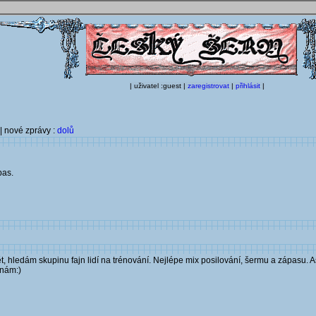
| uživatel :guest |
zaregistrovat
|
přihlásit
|
| nové zprávy :
dolů
pas.
, hledám skupinu fajn lidí na trénování. Nejlépe mix posilování, šermu a zápasu. A
znám:)