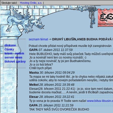
Sledujte také :
Hosting Onlio, a.s.
|
seznam témat
->
DRUHÝ LIBUŠÍN,ANEB BUDHA PODÁVÁ 
diskuse
Pokud chcete přidat nový příspěvek musíte být zaregistrován 
články
GAPA
07. duben 2011 11:37:59
letem - netem
Hele BUBUDHO, tady máš svůj píseček.Tady můžeš uveřejnit s
server news
Jo a novinář není ten co noviny roznáší.:-)
Jo a ty nejsi novinář, ty jsi jen Budhakničemu.
tiskové zprávy
Jo a co tvá bitva?
Chtěl bych přijet.
Maska
30. březen 2011 09:04:29
Ta mapa se mi taky hodně líbí...je to chyba nebo nějaká zaku
udělá cokoliv, aby to novejm pořadatelům nevyšlo, i kdyby tím 
Melkel
28. březen 2011 19:39:48
Elesar(28. březen 2011 21:22:41) : jo jo, sice tam není datum, a
budeme docela mačkat...... A nevím, jestli ti třicítkáři zapadnou.
Elesar
28. březen 2011 19:22:41
Ty jo vona je to pravda !!! Todle sem našel
www.bitva-libusin.c
GAPA
25. březen 2011 11:21:59
TAK TADY MÁŠ SVŮJ DVOREČEK BUDHO