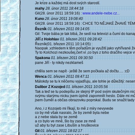
Je krize a každej má dost svých starostí.
mahy
28. únor 2011 18:44:18
Gil(28. únor 2011 18:59:16) :
www.andele-nebe.cz...
Kuno
28. únor 2011 19:08:40
Gil(28. únor 2011 18:59:16) : CHCE TO NĚJAKÉ ŽHAVÉ TÉ
Řezník
01. březen 2011 09:14:05
Gil: Tvoje bába je tak blbá, že sedí na televizi a čumí do kana
Jiří z Holohlav
01. březen 2011 09:28:42
Řezník(01. březen 2011 10:14:05) :
Naopak ,vzhledem k těm pořadům je využití jako vyhřívané ži
Ty to Kolchozi nezkoušej,čert ví ,co bys z toho dračího vejce 
Spakona
01. březen 2011 09:30:50
pane Jiří - ty nikdy nezklameš
chtěla sem se napít - ještě že sem počkala až dočtu..... :cD
Wenca
01. březen 2011 09:47:11
Málokdy se tu k něčemu vyjadřuju, ale tohle je důležitý: nes
Dalibor Z Kozojed
01. březen 2011 10:05:56
Tak a teď se tu podepíšu ze stejný IP pod svým skutečným ni
svýmu starýmu nicku jsem úplně zapomněl heslo. Dále mi můž
jsem čuměl a občas obrazovku poprskal. Budu se snažit tady 
Ano, i z Kozojeb mi říkají, to mě z míry nevyvede
co by mě však nasralo, že by země byla nebe
a z nebe stala by se země
a co bylo ve mně, šlo by zase ze mně
už aby tu byl zase Libušín a hruškovice
Gil
01. březen 2011 18:02:17