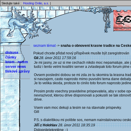
Sledujte také :
Hosting Onlio, a.s.
|
seznam témat
->
snaha o obnoveni krasne tradice na Ces
diskuse
Pokud chcete přidat nový příspěvek musíte být zaregistrován 
články
Gil
28. únor 2011 17:59:16
letem - netem
Je mi jasny, ze uz si me cechach nikdo moc nepamatuje, ale j
server news
tudiz i tento velmi kvalitni server a zvlastepak toto forum pln
tiskové zprávy
Ovsem posledni dobou se mi zda ze tu skomira ta krasna tra
si navzajem, casto naprosto mimo puvodni tema dane debaty
Je to velika skoda, protoze to cinilo toto forum naprosto jed
Prosim proto vsechny pravidelne prispevatela, aby v sobe ope
nevrazivost, kterou drive disponovali a pokusili se tak obnovi
drive.
Vsem vam moc dekuji a tesim se na stavnate prispevky.
Gill
P.S.:s diakritikou mi polibte sos, nemam nainstalovanou cesk
Jiří z Holohlav
28. únor 2011 18:35:19
Didoprdelekreténe :-)