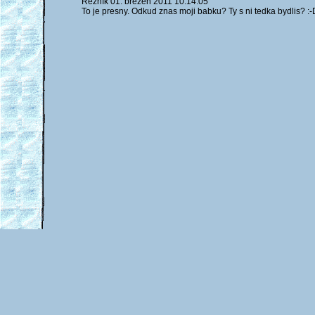
Řezník 01. březen 2011 10:14:05
To je presny. Odkud znas moji babku? Ty s ni tedka bydlis? :-