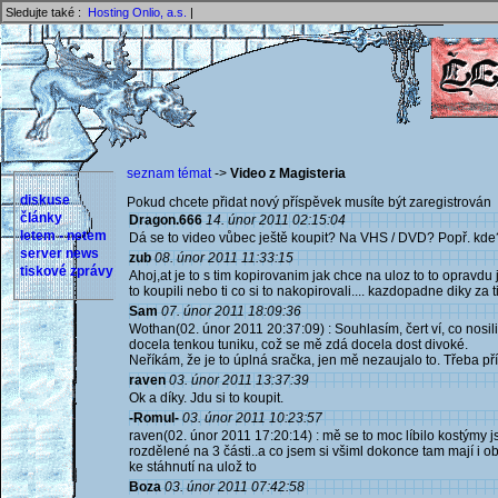
Sledujte také :
Hosting Onlio, a.s.
|
seznam témat
->
Video z Magisteria
diskuse
Pokud chcete přidat nový příspěvek musíte být zaregistrován 
články
Dragon.666
14. únor 2011 02:15:04
letem - netem
Dá se to video vůbec ještě koupit? Na VHS / DVD? Popř. kde
server news
zub
08. únor 2011 11:33:15
tiskové zprávy
Ahoj,at je to s tim kopirovanim jak chce na uloz to to opravdu 
to koupili nebo ti co si to nakopirovali.... kazdopadne diky za 
Sam
07. únor 2011 18:09:36
Wothan(02. únor 2011 20:37:09) : Souhlasím, čert ví, co nosi
docela tenkou tuniku, což se mě zdá docela dost divoké.
Neříkám, že je to úplná sračka, jen mě nezaujalo to. Třeba pří
raven
03. únor 2011 13:37:39
Ok a díky. Jdu si to koupit.
-Romul-
03. únor 2011 10:23:57
raven(02. únor 2011 17:20:14) : mě se to moc líbilo kostýmy j
rozdělené na 3 části..a co jsem si všiml dokonce tam mají i o
ke stáhnutí na ulož to
Boza
03. únor 2011 07:42:58