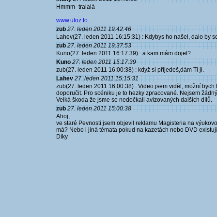
Hmmm- tralalá
www.uloz.to...
zub
27. leden 2011 19:42:46
Lahev(27. leden 2011 16:15:31) : Kdybys ho našel, dalo by se
zub
27. leden 2011 19:37:53
Kuno(27. leden 2011 16:17:39) : a kam mám dojet?
Kuno
27. leden 2011 15:17:39
zub(27. leden 2011 16:00:38) : když si přijedeš,dám Ti ji.
Lahev
27. leden 2011 15:15:31
zub(27. leden 2011 16:00:38) : Video jsem viděl, možní byc
doporučit. Pro scéniku je to hezky zpracované. Nejsem žádný o
Velká škoda že jsme se nedočkali avizovaných dalších dílů.
zub
27. leden 2011 15:00:38
Ahoj,
ve staré Pevnosti jsem objevil reklamu Magisteria na výukov
má? Nebo i jiná témata pokud na kazetách nebo DVD existuj
Díky