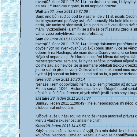
raven(02. únor 2011 17:20:14) : na druhou stranu, i kdyby by
asi tak 1.5 krabicky cigaret, to mi neprijde hrozne...
Wothan
02. únor 2011 19:37:09
Sam: ono bůh suď co pod to vlastně lidé v 11.st. nosili. Oso
tlusté vycpávané prošívky asi ještě nenosily. Na holé tělo ne
nedá, ale umím si představit, že si pod to lidé vzali třeba dvě 
mám i vyzkoušené) a smířili se s tím že ostří zastaví zbroj a s
váhu, vyšší pohyblivost, menší přehřátí aj.
Sam
02. únor 2011 17:27:25
raven(02. únor 2011 17:20:14) : Hraný dokument proběhnul ne
obyčejných lidí (venkovanů, vojáků) obou stran (více se věn
odborník na Hastings, ale mám doma Osprey věnující se tomu
Nějak si nepamatuji, že Harold noc před bitvou dal svým si
Nezaregistroval jsem ani, že by na začátku probíhali nějaké 
Co mě zaujalo nejvíce, že si normané oblékali těžkou kroužk
jedné scéně před bitvou). Celkově mě ten dokument moc neza
bych si jej sosnul na internetu, mrknul na to, a pak se rozhodo
raven
02. únor 2011 16:20:14
Nenašel jsem odpovídající téma a to jsem brouzdal až do 5/2
Film,tv seriál : 1066 - Historie psaná krví . Údajně napůl se
nějaké slušnější reference,abych věděl jestli to má smysl kupo
alistaire
28. leden 2011 20:45:34
Bum(28. leden 2011 11:09:49) : hele, nepodsouvej mi něco, co
s tebou hrát nehodlám.
Klíčové je, že u nás jsou lidi na to že (nejen autorská práva) kr
který z vlastní zkušenosti znatelně cítím.
Kuno
28. leden 2011 14:46:57
Když se psalo,že ta kazeta má vyjít, já a min.další dva lidi o kt
koupíme. Nedostali jsme ani kazetu a nikdo se neobtěžoval