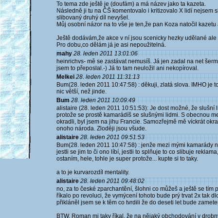
To tema zde ještě je (doufám) a má název jako ta kazeta.
Následně ji tu na ČŠ komentovalo i kritizovalo X lidí nejsem si
slibovaný druhý díl nevyšel.
Můj osobní názor na to vše je ten,že pan Koza natočil kazetu a
Ještě dodávám,že akce v ní jsou scenicky hezky udělané ale m
Pro dobu,co dělám já je asi nepoužitelná.
mahy
28. leden 2011 13:01:06
heinrichvs- mě se zastávat nemusíš. Já jen zadal na net šerm
jsem to přeposlal.-) Já to tam neuložil ani nekopíroval.
Melkel
28. leden 2011 11:31:13
Bum(28. leden 2011 10:47:58) : děkuji, zlatá slova. IMHO je t
nic větší, než jinde.
Bum
28. leden 2011 10:09:49
alistaire (28. leden 2011 10:51:53): Je dost možné, že slušní
protože se prostě kamarádíš se slušnými lidmi. S obecnou me
okradli, byl jsem na jihu Francie. Samozřejmě mě víckrát okradl
onoho národa. Zloději jsou všude.
alistaire
28. leden 2011 09:51:53
Bum(28. leden 2011 10:47:58) : jenže mezi mými kamarády n
jestli se jim to či ono líbí, jestli to splňuje to co slibuje rekla
ostaním, hele, tohle je super protože... kupte si to taky.
a to je kurvarozdíl mentality.
alistaire
28. leden 2011 09:48:02
no, za to české zparchantění, šlohni co můžeš a ještě se tím
říkalo po revoluci, že vymýcení tohoto bude prý trvat 2x tak d
přikláněl jsem se k těm co tvrdili že do deseti let bude zamete
BTW, Roman mi taky říkal, že na nějaký obchodování v drobný