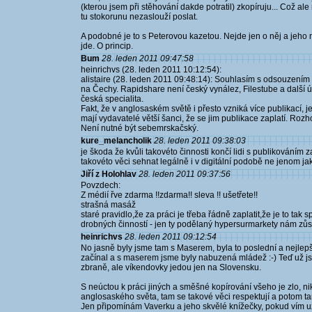
(kterou jsem při stěhování dakde potratil) zkopíruju... Což al
tu stokorunu nezaslouží poslat.
A podobné je to s Peterovou kazetou. Nejde jen o něj a jeho ná
jde. O princip.
Bum
28. leden 2011 09:47:58
heinrichvs (28. leden 2011 10:12:54):
alistaire (28. leden 2011 09:48:14): Souhlasím s odsouzením 
na Čechy. Rapidshare není český vynález, Filestube a další ú
česká specialita.
Fakt, že v anglosaském světě i přesto vzniká více publikací, 
mají vydavatelé větší šanci, že se jim publikace zaplatí. Rozh
Není nutné být sebemrskačský.
kure_melancholik
28. leden 2011 09:38:03
je škoda že kvůli takovéto činnosti končí lidi s publikováním 
takovéto věci sehnat legálně i v digitální podobě ne jenom ja
Jiří z Holohlav
28. leden 2011 09:37:56
Povzdech:
Z médií řve zdarma !!zdarma!! sleva !! ušetřete!!
strašná masáž
staré pravidlo,že za práci je třeba řádně zaplatit,že je to tak
drobných činností - jen ty podělaný hypersurmarkety nám zůst
heinrichvs
28. leden 2011 09:12:54
No jasně byly jsme tam s Maserem, byla to poslední a nejlepš
začínal a s maserem jsme byly nabuzená mládež :-) Teď už j
zbraně, ale víkendovky jedou jen na Slovensku.
S neúctou k práci jiných a směšné kopírování všeho je zlo, n
anglosaského světa, tam se takové věci respektují a potom ta
Jen připomínám Vaverku a jeho skvělé knížečky, pokud vím už