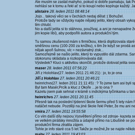
Ale musím se zastat mahyho, pokud si dobře pamatuju, tak P
nehlásí se k tomu a řekl ať si to koupí nebo kopíruje každý. Ja
alistaire
28. leden 2011 08:48:14
Jojo... takový věci se v čechách nedaj dělat :( Bohužel.
Protože tady se vždycky najde nějaký jelito, který obsah vyko
tím chlubí.
No a další jelita si to stáhnou, používaj, a ani je nenapadne ž
jim kopie líbí), aby podpořili autora a produkční tým.
Tu samou zkušenost mám s firmičkou, která digitizovala staré 
směšnou cenu (100-200 za knížku), s tím že když se prodá as
nějak apoň šulnou, víc = nezávratný zisk...
Samozřejmě se našlo jelito, který to vypustilo dál zdarma. Sam
stokorunu skládala a rozkopírovávala dál.
Výsledek? Kluci s aktivitou skončili, protože dotovat jelita sv
maser
28. leden 2011 07:56:22
Jiří z Holohlav(27. leden 2011 21:46:21) : jo, to je ona
Jiří z Holohlav
27. leden 2011 20:46:21
heinrichvs(27. leden 2011 21:11:45) : ? To jsme tam asi byli sp
Byl tam Masér,Prcík a kluc z Okoře ....je to ona ?
Kazetu jsem pak sehnal v krámě s indickýma tyčinkama u tanku
heinrichvs
27. leden 2011 20:11:45
Přesně tak na poslední týdenní škole šermu před 5 lety nám řek
natáčet nebude. Později na jiné škole řekl Peter, že mu ani ne
vmira
27. leden 2011 19:55:58
Co vím další díly nejsou.Vysvětlení přímo od zdroje- kazeta s
ve velkém pirátsky množila a údajně přímo na Libušíně se 
produkční firma ztratila zájem.
Tohle je info staré cca 5 let.Takže je možné,že se najde někd
mahy
27. leden 2011 19:43:03