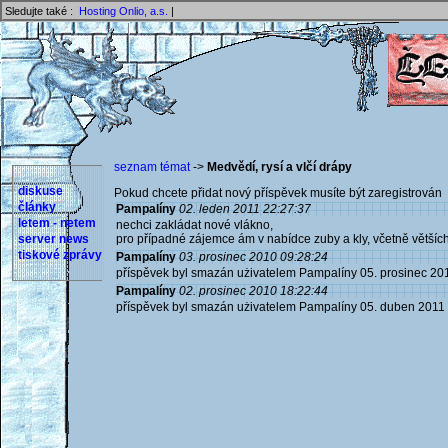
Sledujte také :
Hosting Onlio, a.s.
|
seznam témat
->
Medvědí, rysí a vlčí drápy
diskuse
Pokud chcete přidat nový příspěvek musíte být zaregistrován 
články
Pampalíny
02. leden 2011 22:27:37
letem - netem
nechci zakládat nové vlákno,
server news
pro případné zájemce ám v nabídce zuby a kly, včetně většíc
tiskové zprávy
Pampalíny
03. prosinec 2010 09:28:24
příspěvek byl smazán użivatelem Pampalíny 05. prosinec 20
Pampalíny
02. prosinec 2010 18:22:44
příspěvek byl smazán użivatelem Pampalíny 05. duben 2011