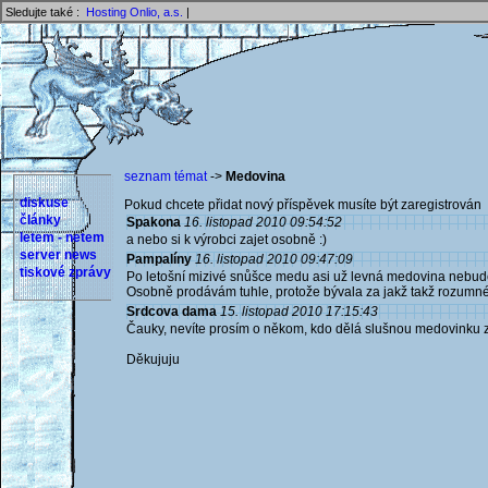
Sledujte také :
Hosting Onlio, a.s.
|
seznam témat
->
Medovina
diskuse
Pokud chcete přidat nový příspěvek musíte být zaregistrován 
články
Spakona
16. listopad 2010 09:54:52
letem - netem
a nebo si k výrobci zajet osobně :)
server news
Pampalíny
16. listopad 2010 09:47:09
tiskové zprávy
Po letošní mizivé snůšce medu asi už levná medovina nebude
Osobně prodávám tuhle, protože bývala za jakž takž rozumn
Srdcova dama
15. listopad 2010 17:15:43
Čauky, nevíte prosím o někom, kdo dělá slušnou medovinku
Děkujuju