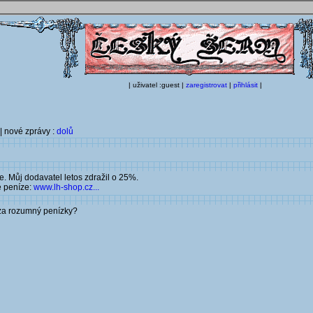
| uživatel :guest |
zaregistrovat
|
přihlásit
|
| nové zprávy :
dolů
. Můj dodavatel letos zdražil o 25%.
é peníze:
www.lh-shop.cz...
 za rozumný penízky?