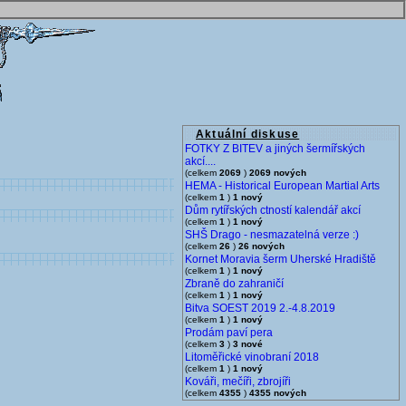
Aktuální diskuse
FOTKY Z BITEV a jiných šermířských
akcí....
(celkem
2069
)
2069 nových
HEMA - Historical European Martial Arts
(celkem
1
)
1 nový
Dům rytířských ctností kalendář akcí
(celkem
1
)
1 nový
SHŠ Drago - nesmazatelná verze :)
(celkem
26
)
26 nových
Kornet Moravia šerm Uherské Hradiště
(celkem
1
)
1 nový
Zbraně do zahraničí
(celkem
1
)
1 nový
Bitva SOEST 2019 2.-4.8.2019
(celkem
1
)
1 nový
Prodám paví pera
(celkem
3
)
3 nové
Litoměřické vinobraní 2018
(celkem
1
)
1 nový
Kováři, mečíři, zbrojíři
(celkem
4355
)
4355 nových