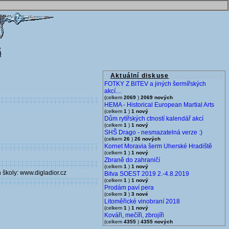
Aktuální diskuse
FOTKY Z BITEV a jiných šermířských
akcí....
(celkem
2069
)
2069 nových
HEMA - Historical European Martial Arts
(celkem
1
)
1 nový
Dům rytířských ctností kalendář akcí
(celkem
1
)
1 nový
SHŠ Drago - nesmazatelná verze :)
(celkem
26
)
26 nových
Kornet Moravia šerm Uherské Hradiště
(celkem
1
)
1 nový
Zbraně do zahraničí
(celkem
1
)
1 nový
 školy: www.digladior.cz
Bitva SOEST 2019 2.-4.8.2019
(celkem
1
)
1 nový
Prodám paví pera
(celkem
3
)
3 nové
Litoměřické vinobraní 2018
(celkem
1
)
1 nový
Kováři, mečíři, zbrojíři
(celkem
4355
)
4355 nových