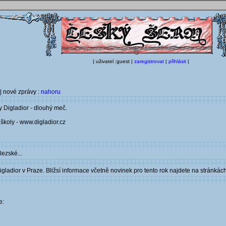
| uživatel :guest |
zaregistrovat
|
přihlásit
|
| nové zprávy :
nahoru
y Digladior - dlouhý meč.
školy - www.digladior.cz
lezské...
gladior v Praze. Bližsí informace včetně novinek pro tento rok najdete na stránkách
e: