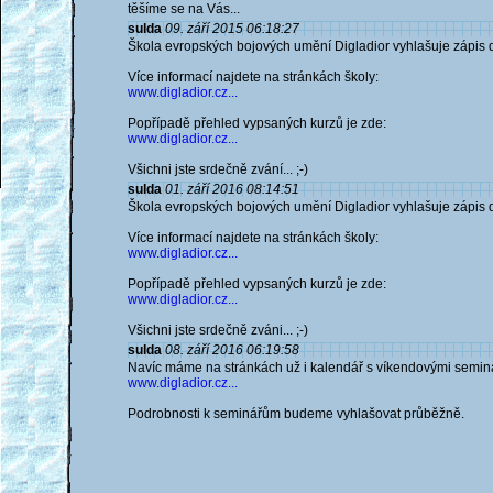
těšíme se na Vás...
sulda
09. září 2015 06:18:27
Škola evropských bojových umění Digladior vyhlašuje zápis d
Více informací najdete na stránkách školy:
www.digladior.cz...
Popřípadě přehled vypsaných kurzů je zde:
www.digladior.cz...
Všichni jste srdečně zvání... ;-)
sulda
01. září 2016 08:14:51
Škola evropských bojových umění Digladior vyhlašuje zápis d
Více informací najdete na stránkách školy:
www.digladior.cz...
Popřípadě přehled vypsaných kurzů je zde:
www.digladior.cz...
Všichni jste srdečně zváni... ;-)
sulda
08. září 2016 06:19:58
Navíc máme na stránkách už i kalendář s víkendovými seminá
www.digladior.cz...
Podrobnosti k seminářům budeme vyhlašovat průběžně.