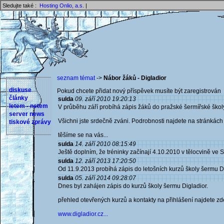
Sledujte také :
Hosting Onlio, a.s.
|
seznam témat
->
Nábor žáků - Digladior
diskuse
Pokud chcete přidat nový příspěvek musíte být zaregistrován 
články
sulda
09. září 2010 19:20:13
letem - netem
V průběhu září probíhá zápis žáků do pražské šermířské škol
server news
Všichni jste srdečně zváni. Podrobnosti najdete na stránkách 
tiskové zprávy
těšíme se na vás...
sulda
14. září 2010 08:15:49
Ještě doplním, že tréninky začínají 4.10.2010 v tělocvině ve S
sulda
12. září 2013 17:20:50
Od 11.9.2013 probíhá zápis do letošních kurzů školy šermu Di
sulda
05. září 2014 09:28:07
Dnes byl zahájen zápis do kurzů školy šermu Digladior.
přehled otevřených kurzů a kontakty na přihlášení najdete zd
www.digladior.cz...