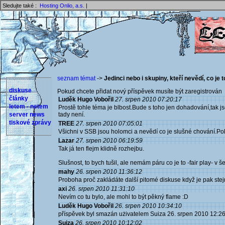
Sledujte také :
Hosting Onlio, a.s.
|
seznam témat
->
Jedinci nebo i skupiny, kteří nevědí, co je t
diskuse
Pokud chcete přidat nový příspěvek musíte být zaregistrován 
články
Luděk Hugo Vobořil
27. srpen 2010 07:20:17
letem - netem
Prostě tohle téma je blbost.Bude s toho jen dohadování,tak js
server news
tady není.
tiskové zprávy
TREE
27. srpen 2010 07:05:01
Všichni v SSB jsou holomci a nevědí co je slušné chování.Pok
Lazar
27. srpen 2010 06:19:59
Tak já ten flejm klidně rozhejbu.
Slušnost, to bych tušil, ale nemám páru co je to -fair play- v š
mahy
26. srpen 2010 11:36:12
Proboha proč zakládáte další pitomé diskuse když je pak st
axi
26. srpen 2010 11:31:10
Nevím co tu bylo, ale mohl to být pěkný flame :D
Luděk Hugo Vobořil
26. srpen 2010 10:34:10
příspěvek byl smazán użivatelem Suiza 26. srpen 2010 12:2
Suiza
26. srpen 2010 10:12:02