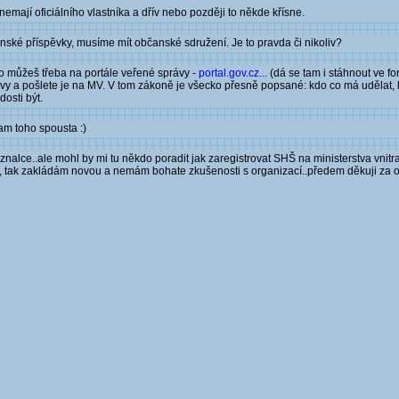
emají oficiálního vlastníka a dřív nebo později to někde křísne.
enské příspěvky, musíme mít občanské sdružení. Je to pravda či nikoliv?
ho můžeš třeba na portále veřené správy -
portal.gov.cz...
(dá se tam i stáhnout ve fo
novy a pošlete je na MV. V tom zákoně je všecko přesně popsané: kdo co má udělat, k
dosti být.
am toho spousta :)
alce..ale mohl by mi tu někdo poradit jak zaregistrovat SHŠ na ministerstva vnitr
la, tak zakládám novou a nemám bohate zkušenosti s organizací..předem děkuji za 