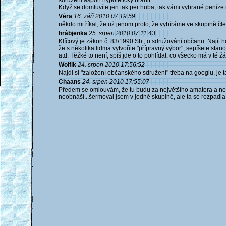
sdružení aspoň hypoteticky bránit.
Když se domluvíte jen tak per huba, tak vámi vybrané peníze n
Věra
16. září 2010 07:19:59
někdo mi říkal, že už jenom proto, že vybíráme ve skupině čl
hrábjenka
25. srpen 2010 07:11:43
Klíčový je zákon č. 83/1990 Sb., o sdružování občanů. Najít 
že s několika lidma vytvoříte "přípravný výbor", sepíšete sta
atd. Těžké to není, spíš jde o to pohlídat, co všecko má v té žá
Wolfik
24. srpen 2010 17:56:52
Najdi si "založení občanského sdružení" třeba na googlu, je t
Chaans
24. srpen 2010 17:55:07
Předem se omlouvám, že tu budu za největšího amatera a nezn
neobnáší...šermoval jsem v jedné skupině, ale ta se rozpad