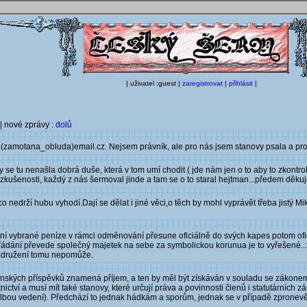
| uživatel :guest |
zaregistrovat
|
přihlásit
|
| nové zprávy :
dolů
(zamotana_obluda)email.cz. Nejsem právník, ale pro nás jsem stanovy psala a proš
by se tu nenašla dobrá duše, která v tom umí chodit ( jde nám jen o to aby to zkontr
zkušenosti, každý z nás šermoval jinde a tam se o to staral hejtman...předem děku
co nedrží hubu vyhodí.Dají se dělat i jiné věci,o těch by mohl vyprávět třeba jistý Mi
ní vybrané peníze v rámci odměnování přesune oficiálně do svých kapes potom ofi
řádání převede společný majetek na sebe za symbolickou korunua je to vyřešené..
é združení tomu nepomůže.
 členských příspěvků znamená příjem, a ten by měl být získáván v souladu se zákone
ctví a musí mít také stanovy, které určují práva a povinnosti členů i statutárních z
(volbou vedení). Předchází to jednak hádkám a sporům, jednak se v případě zprone