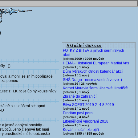
Aktuální diskuse
FOTKY Z BITEV a jiných šermířských
akcí....
(celkem
2069
)
2069 nových
HEMA - Historical European Martial Arts
ly :-))
(celkem
1
)
1 nový
Dům rytířských ctností kalendář akcí
(celkem
1
)
1 nový
oloval a mohli se sním popřípadě
SHŠ Drago - nesmazatelná verze :)
ji za pomoc
(celkem
26
)
26 nových
Kornet Moravia šerm Uherské Hradiště
kulec z H.K.,to je úplný kouzelník v
(celkem
1
)
1 nový
Zbraně do zahraničí
(celkem
1
)
1 nový
Bitva SOEST 2019 2.-4.8.2019
ciálně si usnášení schopná
(celkem
1
)
1 nový
:-D
Prodám paví pera
(celkem
3
)
3 nové
Litoměřické vinobraní 2018
m a jasně danými pravidly -
(celkem
1
)
1 nový
ástupců. Jeho členové tak mají
Kováři, mečíři, zbrojíři
věry prostředků může občanské
(celkem
4355
)
4355 nových