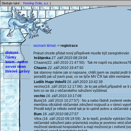
Sledujte také :
Hosting Onlio, a.s.
|
seznam témat
->
registrace
diskuse
Pokud chcete přidat nový příspěvek musíte být zaregistrován 
články
hrábjenka
27. září 2010 08:19:04
letem - netem
Chaans(22. září 2010 21:47:50) : Tak mi napiš na ptackova76
server news
Chaans
22. září 2010 19:47:50
tiskové zprávy
tak stanovy máme jak si napsane, chtěl jsem se zeptat jestli 
poradit) jak už jsem psal, co se týče MV ČR tak stím nemáme 
Luděk Hugo Vobořil
16. září 2010 10:42:39
vechio(16. září 2010 12:17:06) :Je to jak píšeš,případně se ti 
tom co se dá z občanského sdružení vyždímat.
vechio
16. září 2010 10:17:06
Bum(16. září 2010 10:27:57) : No a nebo řádně zvolené vede
menšina oficiálně občanské združení rozpustí a v rámci vypo
Prostě když je někdo svině tak je to uplně jedno a občansk
Bum
16. září 2010 08:27:57
Věra (16. září 2010 09:19:59): Je to lepší, protože vybírání
občanské sdružení jako právnická osoba je povinno vést účetni
možnost sledovat hospodaření a mají možnost je i ovlivnit 