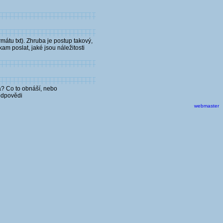
rmátu txt). Zhruba je postup takový,
am poslat, jaké jsou náležitosti
a? Co to obnáší, nebo
odpovědi
webmaster