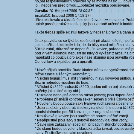
no,pár respektovaných pravidel by se možná našlo ..... povětš
jo ...nepožívej před bitvou.....bohužel nezřídka porušované.
Jarwiks
10. listopad 2009 18:09:57
Enzila(10. listopad 2009 17:18:17) :
dříve existovalo a částečně se dodržovalo tzv. desatero. Prob
uplně passé, protože kopí a píky jsou zbraně určené k bod
Takže třebas spíše existují takové ty nepsaná pravidla daná 
Jinak pravidla co se týká bezpečnosti při akcích ošetřují pořa
jako například, kdokoliv kdo jde do bitvy musí mít přilbu s b
50tisíc zubů, důrazně se doporučují rukavice, pořadatel má
pod vlivem alkoholu nepusitt do bitvy či vykázat z akce, na bi
napříkald co používá pro akce naše skupina jsou pravidla vč
Curievitkov a skjaldborgu a upravili:
* Nově přijatá pravidla: Bude kladen důraz na vyváženost do
režné tunice a žádným kalhotám :))
* Všichni bojující musí mít chráněnou hlavu kovovou přilbo
Bez ní nebudou vpuštěni do boje.
* Všichni &#8222;hadráci&#8220; budou mít na boj alespoň zim
potřeby jako silné deky atd.).
* Rukavice nebo jiná ochrana rukou (omoty) jsou doporučené
* Proběhne přísnější kontrola seker, sekery s příliš úzkým ostř
* Povoleny budou pouze saxy tvarově vycházející z běžného
* Jsou zakázány obouruční sekery na dlouhém toporu (&#8222
opodstatněného použití konzultujte z organizátorem).
* Kroužkové rukavice jsou použitelné pouze k těžké zbroji.
* Nepřípustné jsou látky s dobově neodpovídajícími vzory.
* Šavle jsou zakázány (speciální případy historicky opodstatn
* Ze stanů budou povoleny klasická áčka (avšak bez severský
stany. Přístřešky jsou také povoleny.