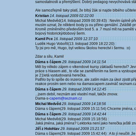
samostatnosti a přemýšlení. Dobrý pedagog nevychovává stádo
Ale samozřejmě taky platí, že blbý žák si najde blbého učite
Kristian
14. listopad 2009 02:22:00
Michal Medvěd(14. listopad 2009 00:39:43) : Nevím úplně př
musím uznat, že některé body js ou přímo geniální. Zvláště p
Kromě zmíněného především bod 5. a .7 musí mít na paměti vš
bojový historický/dobový šerm.
Kamil Pce
16. listopad 2009 12:37:10
Luděk Hugo Vobořil(13. listopad 2009 18:22:20) :
Ty jsi pro mě, Hugo, byl velkou školou herectví i šermu. :o)
Zdar a sílu, Kamil
Dáma s čápem
29. listopad 2009 14:11:54
Měl by někdo zájem o víkendové kursy základů herectví? Jeviš
práce s hlasem atd., to vše se zaměřením na šerm a vystoupen
je 21letá vystudovaná herečka.
Patřilo by to spíše do inzerce, ale zatím mám za úkol zjistit 
reakce prosím sem nebo na damascapem zavináč seznam.c
Dáma s čápem
29. listopad 2009 14:12:45
...jsem debil, neznám ani vlastní mail, takže znova:
Dama-s-
capem@seznam.cz
Michal Medvěd
29. listopad 2009 14:18:56
Dáma s čápem(29. listopad 2009 15:11:54) Chceme jména, 
Dáma s čápem
29. listopad 2009 14:42:44
Michal Medvěd(29. listopad 2009 15:18:56) :
Jaká jména, jaká jména? Lektorka není jako herečka ještě znám
Jiří z Holohlav
29. listopad 2009 15:21:57
Dáma s čápem(29. listopad 2009 15:42:44) : A to jí neučili ,ž