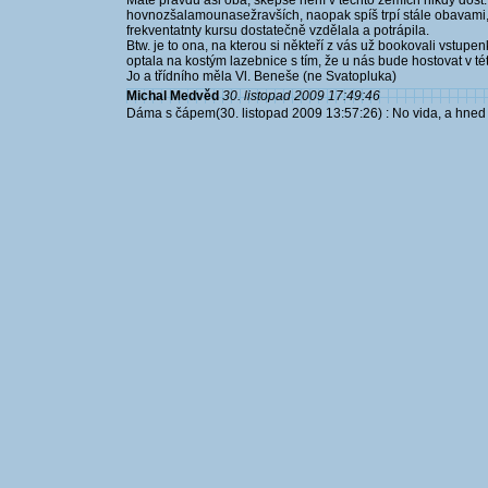
Máte pravdu asi oba, skepse není v těchto zemích nikdy dost.
hovnozšalamounasežravších, naopak spíš trpí stále obavami,
frekventatnty kursu dostatečně vzdělala a potrápila.
Btw. je to ona, na kterou si někteří z vás už bookovali vstupe
optala na kostým lazebnice s tím, že u nás bude hostovat v této
Jo a třídního měla Vl. Beneše (ne Svatopluka)
Michal Medvěd
30. listopad 2009 17:49:46
Dáma s čápem(30. listopad 2009 13:57:26) : No vida, a hned t