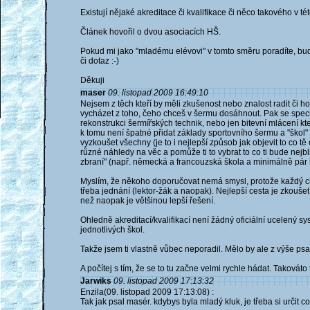
Existují nějaké akreditace či kvalifikace či něco takového v té
Článek hovořil o dvou asociacích HŠ.
Pokud mi jako "mladému elévovi" v tomto směru poradíte, bud
či dotaz :-)
Děkuji
maser
09. listopad 2009 16:49:10
Nejsem z těch kteří by měli zkušenost nebo znalost radit či h
vycházet z toho, čeho chceš v šermu dosáhnout. Pak se speci
rekonstrukci šermířských technik, nebo jen bitevní mlácení 
k tomu není špatné přidat základy sportovního šermu a "škol"
vyzkoušet všechny (je to i nejlepší způsob jak objevit to co tě
různé náhledy na věc a pomůže ti to vybrat to co ti bude nejbl
zbraní" (např. německá a francouzská škola a minimálně pár h
Myslím, že někoho doporučovat nemá smysl, protože každý ch
třeba jednání (lektor-žák a naopak). Nejlepší cesta je zkoušet
než naopak je většinou lepší řešení.
Ohledně akreditací/kvalifikací není žádný oficiální ucelený s
jednotlivých škol.
Takže jsem ti vlastně vůbec neporadil. Mělo by ale z výše psa
A počítej s tím, že se to tu začne velmi rychle hádat. Takováto
Jarwiks
09. listopad 2009 17:13:32
Enzila(09. listopad 2009 17:13:08) :
Tak jak psal masér. kdybys byla mladý kluk, je třeba si určit 