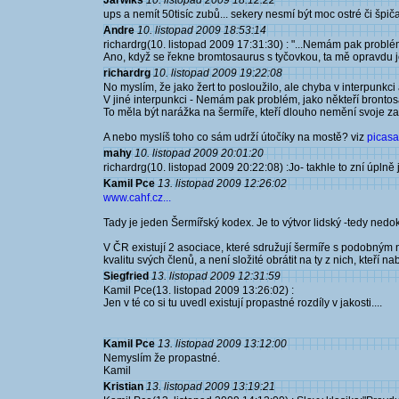
Jarwiks
10. listopad 2009 18:12:22
ups a nemít 50tisíc zubů... sekery nesmí být moc ostré či špiča
Andre
10. listopad 2009 18:53:14
richardrg(10. listopad 2009 17:31:30) : "...Nemám pak problém
Ano, když se řekne bromtosaurus s tyčovkou, ta mě opravdu j
richardrg
10. listopad 2009 19:22:08
No myslím, že jako žert to posloužilo, ale chyba v interpunk
V jiné interpunkci - Nemám pak problém, jako někteří brontosa
To měla být narážka na šermíře, kteří dlouho nemění svoje za
A nebo myslíš toho co sám udrží útočíky na mostě? viz
picasa
mahy
10. listopad 2009 20:01:20
richardrg(10. listopad 2009 20:22:08) :Jo- takhle to zní úplně j
Kamil Pce
13. listopad 2009 12:26:02
www.cahf.cz...
Tady je jeden Šermířský kodex. Je to výtvor lidský -tedy nedo
V ČR existují 2 asociace, které sdružují šermíře s podobným
kvalitu svých členů, a není složité obrátit na ty z nich, kteří na
Siegfried
13. listopad 2009 12:31:59
Kamil Pce(13. listopad 2009 13:26:02) :
Jen v té co si tu uvedl existují propastné rozdíly v jakosti....
Kamil Pce
13. listopad 2009 13:12:00
Nemyslím že propastné.
Kamil
Kristian
13. listopad 2009 13:19:21