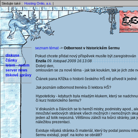
Sledujte také :
Hosting Onlio, a.s.
|
seznam témat
->
Odbornost v historickém šermu
diskuse
Pokud chcete přidat nový příspěvek musíte být zaregistrován 
články
Enzila
09. listopad 2009 16:13:08
letem - netem
Dobrý den,
server news
omlouvám se za nové téma - jak tak koukám, tak je jich zde 
tiskové zprávy
Článek pana Křížka o historii českého HŠ mě přivedl k jedné
Jak poznám odbornost trenéra či lektora HŠ?
Hypoteticky - kdybych byla mladým klukem, který se nadchnul n
či kurz historického šermu?
V diskusích a článcích se to hemží mistry, podmistry apod., a
množství webových stránek všech možných i nemožných skupi
jeden až tolik nepozná. Většinou záleží na tvůrci stránky, jak 
náležitou prezentaci.
Existuje nějaká stránka či materiál, který by podal jasnou info
šermu existují, popř. na koho se obrátit?