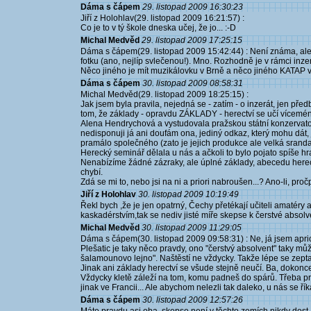
Dáma s čápem
29. listopad 2009 16:30:23
Jiří z Holohlav(29. listopad 2009 16:21:57) :
Co je to v tý škole dneska učej, že jo... :-D
Michal Medvěd
29. listopad 2009 17:25:15
Dáma s čápem(29. listopad 2009 15:42:44) : Není známa, ale n
fotku (ano, nejlíp svlečenou!). Mno. Rozhodně je v rámci inze
Něco jiného je mít muzikálovku v Brně a něco jiného KATAP v
Dáma s čápem
30. listopad 2009 08:58:31
Michal Medvěd(29. listopad 2009 18:25:15) :
Jak jsem byla pravila, nejedná se - zatím - o inzerát, jen p
tom, že základy - opravdu ZÁKLADY - herectví se učí víceméně
Alena Hendrychová a vystudovala pražskou státní konzervato
nedisponuji já ani doufám ona, jediný odkaz, který mohu dát,
pramálo společného (zato je jejich produkce ale velká sranda)
Herecký seminář dělala u nás a ačkoli to bylo pojato spíše h
Nenabízíme žádné zázraky, ale úplné základy, abecedu hereck
chybí.
Zdá se mi to, nebo jsi na ni a priori nabroušen...? Ano-li, pro
Jiří z Holohlav
30. listopad 2009 10:19:49
Řekl bych ,že je jen opatrný, Čechy přetékají učiteli amatéry 
kaskadérstvím,tak se nediv jisté míře skepse k čerstvé absolve
Michal Medvěd
30. listopad 2009 11:29:05
Dáma s čápem(30. listopad 2009 09:58:31) : Ne, já jsem aprior
Plešatic je taky něco pravdy, ono "čerstvý absolvent" taky můž
šalamounovo lejno". Naštěstí ne vždycky. Takže lépe se zeptat
Jinak ani základy herectví se všude stejně neučí. Ba, dokonc
Vždycky kletě záleží na tom, komu padneš do spárů. Třeba pro
jinak ve Francii... Ale abychom nelezli tak daleko, u nás se ř
Dáma s čápem
30. listopad 2009 12:57:26