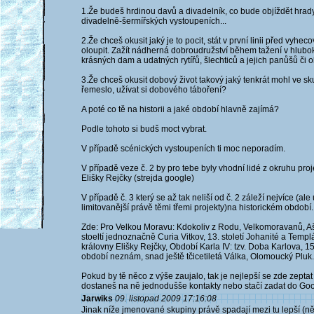
1.Že budeš hrdinou davů a divadelník, co bude objíždět hrad
divadelně-šermířských vystoupeních...
2.Že chceš okusit jaký je to pocit, stát v první linii před vyh
oloupit. Zažít nádherná dobroudružství během tažení v hlubok
krásných dam a udatných rytířů, šlechticů a jejich panůšů či
3.Že chceš okusit dobový život takový jaký tenkrát mohl ve sku
řemeslo, užívat si dobového táboření?
A poté co tě na historii a jaké období hlavně zajímá?
Podle tohoto si budš moct vybrat.
V případě scénických vystoupeních ti moc neporadím.
V případě veze č. 2 by pro tebe byly vhodní lidé z okruhu pro
Elišky Rejčky (strejda google)
V případě č. 3 který se až tak neliší od č. 2 záleží nejvíce (al
limitovanější právě těmi třemi projekty)na historickém období.
Zde: Pro Velkou Moravu: Kdokoliv z Rodu, Velkomoravanů, Ašte
stoeltí jednoznačně Curia Vitkov, 13. století Johanité a Templá
královny Elišky Rejčky, Období Karla IV: tzv. Doba Karlova, 15 
období neznám, snad ještě tčicetiletá Válka, Olomoucký Pluk.
Pokud by tě něco z výše zaujalo, tak je nejlepší se zde zepta
dostaneš na ně jednodušše kontakty nebo stačí zadat do Goo
Jarwiks
09. listopad 2009 17:16:08
Jinak níže jmenované skupiny právě spadají mezi tu lepší (něk