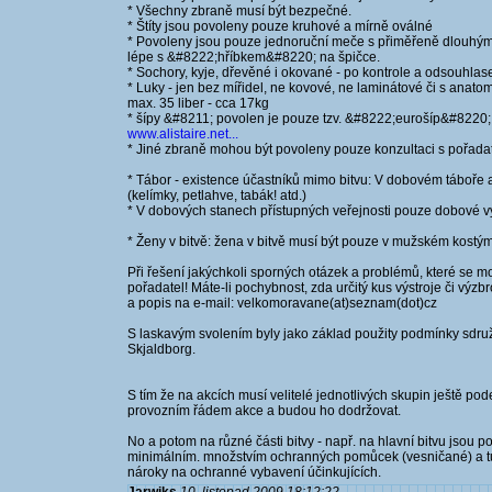
* Všechny zbraně musí být bezpečné.
* Štíty jsou povoleny pouze kruhové a mírně oválné
* Povoleny jsou pouze jednoruční meče s přiměřeně dlouhým j
lépe s &#8222;hříbkem&#8220; na špičce.
* Sochory, kyje, dřevěné i okované - po kontrole a odsouhla
* Luky - jen bez mířidel, ne kovové, ne laminátové či s anat
max. 35 liber - cca 17kg
* šípy &#8211; povolen je pouze tzv. &#8222;eurošíp&#8220;
www.alistaire.net...
* Jiné zbraně mohou být povoleny pouze konzultaci s pořada
* Tábor - existence účastníků mimo bitvu: V dobovém táboře
(kelímky, petlahve, tabák! atd.)
* V dobových stanech přístupných veřejnosti pouze dobové v
* Ženy v bitvě: žena v bitvě musí být pouze v mužském kost
Při řešení jakýchkoli sporných otázek a problémů, které se m
pořadatel! Máte-li pochybnost, zda určitý kus výstroje či výz
a popis na e-mail: velkomoravane(at)seznam(dot)cz
S laskavým svolením byly jako základ použity podmínky sdružen
Skjaldborg.
S tím že na akcích musí velitelé jednotlivých skupin ještě po
provozním řádem akce a budou ho dodržovat.
No a potom na různé části bitvy - např. na hlavní bitvu jsou p
minimálním. množstvím ochranných pomůcek (vesničané) a tur
nároky na ochranné vybavení účinkujících.