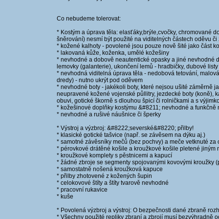
Co nebudeme tolerovat:
* Kostým a úprava těla: elasťáky,brýle,cvočky, chromované do
šněrování) nesmí být použité na viditelných částech oděvu či
* kožené kalhoty - povolené jsou pouze nově šité jako část k
* lakovaná kůže, koženka, umělé kožešiny
* nevhodné a dobově neautentické opasky a jiné nevhodné do
lemovky (galanterie), ukončení lemů - hradbičky, dubové list
* nevhodná viditelná úprava těla - nedobová tetování, malov
dredy) - nutno ukrýt pod oděvem
* nevhodné boty - jakékoli boty, které nejsou ušité záměrně ja
neupravené kožené vojenské půllitry, jezdecké boty (koně), k
obuvi, gotické škorně s dlouhou špicí či rolničkami a s výjimko
* kožešinové doplňky kostýmu &#8211; nevhodné a funkčn
* nevhodné a rušivé náušnice či šperky
* Výstroj a výzbroj: &#8222;severské&#8220; přilby!
* klasické gotické tašvice (např. se závěsem na dýku aj.)
* samotné závěsníky mečů (bez pochvy) a meče vetknuté za
* pérovkové drátěné košile a kroužkové košile pletené jiný
* kroužkové komplety s pěstnicemi a kapucí
* žádné zbroje se segmenty spojovanými kovovými kroužky (
* samostatně nošená kroužková kapuce
* přilby zhotovené z kožených šupin
* celokovové štíty a štíty tvarově nevhodné
* pracovní rukavice
* kuše
* Povolená výzbroj a výstroj: O bezpečnosti dané zbraně rozh
* Všechny použité repliky zbraní a zbrojí musí bezvýhradně 