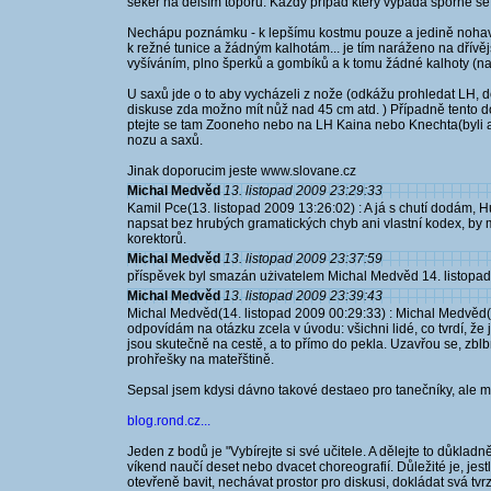
seker na delším toporu. Každý případ který vypadá sporně se ř
Nechápu poznámku - k lepšímu kostmu pouze a jedině nohavic
k režné tunice a žádným kalhotám... je tím naráženo na dřív
vyšíváním, plno šperků a gombíků a k tomu žádné kalhoty (na
U saxů jde o to aby vycházeli z nože (odkážu prohledat LH, do
diskuse zda možno mít nůž nad 45 cm atd. ) Případně tento
ptejte se tam Zooneho nebo na LH Kaina nebo Knechta(byli 
nozu a saxů.
Jinak doporucim jeste www.slovane.cz
Michal Medvěd
13. listopad 2009 23:29:33
Kamil Pce(13. listopad 2009 13:26:02) : A já s chutí dodám,
napsat bez hrubých gramatických chyb ani vlastní kodex, by
korektorů.
Michal Medvěd
13. listopad 2009 23:37:59
příspěvek byl smazán użivatelem Michal Medvěd 14. listopa
Michal Medvěd
13. listopad 2009 23:39:43
Michal Medvěd(14. listopad 2009 00:29:33) : Michal Medvěd(1
odpovídám na otázku zcela v úvodu: všichni lidé, co tvrdí, že j
jsou skutečně na cestě, a to přímo do pekla. Uzavřou se, zb
prohřešky na mateřštině.
Sepsal jsem kdysi dávno takové destaeo pro tanečníky, ale my
blog.rond.cz...
Jeden z bodů je "Vybírejte si své učitele. A dělejte to důkladn
víkend naučí deset nebo dvacet choreografií. Důležité je, jest
otevřeně bavit, nechávat prostor pro diskusi, dokládat svá tvr