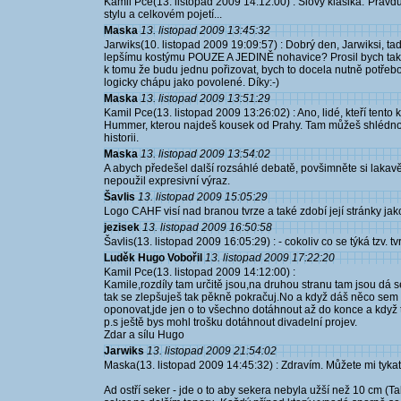
Kamil Pce(13. listopad 2009 14:12:00) : Slovy klasika:"Pravdu
stylu a celkovém pojetí...
Maska
13. listopad 2009 13:45:32
Jarwiks(10. listopad 2009 19:09:57) : Dobrý den, Jarwiksi, t
lepšímu kostýmu POUZE A JEDINĚ nohavice? Prosil bych také 
k tomu že budu jednu pořizovat, bych to docela nutně potřebo
logicky chápu jako povolené. Díky:-)
Maska
13. listopad 2009 13:51:29
Kamil Pce(13. listopad 2009 13:26:02) : Ano, lidé, kteří tento 
Hummer, kterou najdeš kousek od Prahy. Tam můžeš shlédnout 
historii.
Maska
13. listopad 2009 13:54:02
A abych předešel další rozsáhlé debatě, povšimněte si lakav
nepoužil expresivní výraz.
Šavlis
13. listopad 2009 15:05:29
Logo CAHF visí nad branou tvrze a také zdobí její stránky ja
jezisek
13. listopad 2009 16:50:58
Šavlis(13. listopad 2009 16:05:29) : - cokoliv co se týká tzv.
Luděk Hugo Vobořil
13. listopad 2009 17:22:20
Kamil Pce(13. listopad 2009 14:12:00) :
Kamile,rozdíly tam určitě jsou,na druhou stranu tam jsou dá 
tak se zlepšuješ tak pěkně pokračuj.No a když dáš něco sem t
oponovat,jde jen o to všechno dotáhnout až do konce a když
p.s ještě bys mohl trošku dotáhnout divadelní projev.
Zdar a sílu Hugo
Jarwiks
13. listopad 2009 21:54:02
Maska(13. listopad 2009 14:45:32) : Zdravím. Můžete mi tykat
Ad ostří seker - jde o to aby sekera nebyla užší než 10 cm (Ta