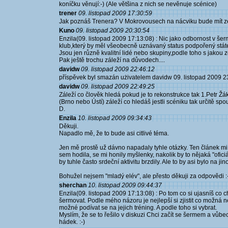
koníčku věnují:-) (Ale většina z nich se nevěnuje scénice)
trener
09. listopad 2009 17:30:59
Jak poznáš Trenera? V Mokrovousech na nácviku bude mít zel
Kuno
09. listopad 2009 20:30:54
Enzila(09. listopad 2009 17:13:08) : Nic jako odbornost v še
klub,který by měl všeobecně uznávaný status podpořený státem
Jsou jen různě kvalitní lidé nebo skupiny,podle toho s jakou z
Pak ještě trochu záleží na důvodech....
davidw
09. listopad 2009 22:46:12
příspěvek byl smazán użivatelem davidw 09. listopad 2009 2
davidw
09. listopad 2009 22:49:25
Záleží co člověk hledá pokud je to rekonstrukce tak 1.Petr Žá
(Brno nebo Ústí) záleží co hledáš jestli scéniku tak určitě s
D.
Enzila
10. listopad 2009 09:34:43
Děkuji.
Napadlo mě, že to bude asi citlivé téma.
Jen mě prostě už dávno napadaly tyhle otázky. Ten článek mi 
sem hodila, se mi honily myšlenky, nakolik by to nějaká "ofici
by tuhle často srdeční aktivitu brzdily. Ale to by asi bylo na ji
Bohužel nejsem "mladý elév", ale přesto děkuji za odpovědi :
sherchan
10. listopad 2009 09:44:37
Enzila(09. listopad 2009 17:13:08) : Po tom co si ujasníš co 
šermovat. Podle mého názoru je nejlepší si zjistit co možná ne
možné podívat se na jejich tréning. A podle toho si vybrat.
Myslím, že se to řešilo v diskuzi Chci začít se šermem a vůbe
hádek. :-)