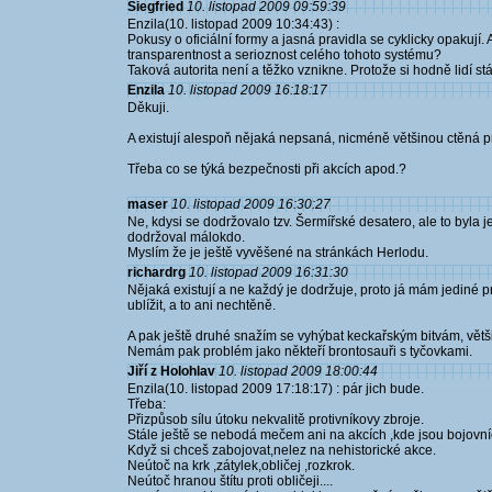
Siegfried
10. listopad 2009 09:59:39
Enzila(10. listopad 2009 10:34:43) :
Pokusy o oficiální formy a jasná pravidla se cyklicky opakují.
transparentnost a serioznost celého tohoto systému?
Taková autorita není a těžko vznikne. Protože si hodně lidí stá
Enzila
10. listopad 2009 16:18:17
Děkuji.
A existují alespoň nějaká nepsaná, nicméně většinou ctěná p
Třeba co se týká bezpečnosti při akcích apod.?
maser
10. listopad 2009 16:30:27
Ne, kdysi se dodržovalo tzv. Šermířské desatero, ale to byla j
dodržoval málokdo.
Myslím že je ještě vyvěšené na stránkách Herlodu.
richardrg
10. listopad 2009 16:31:30
Nějaká existují a ne každý je dodržuje, proto já mám jediné 
ublížit, a to ani nechtěně.
A pak ještě druhé snažím se vyhýbat keckařským bitvám, větš
Nemám pak problém jako někteří brontosauři s tyčovkami.
Jiří z Holohlav
10. listopad 2009 18:00:44
Enzila(10. listopad 2009 17:18:17) : pár jich bude.
Třeba:
Přizpůsob sílu útoku nekvalitě protivníkovy zbroje.
Stále ještě se nebodá mečem ani na akcích ,kde jsou bojovníc
Když si chceš zabojovat,nelez na nehistorické akce.
Neútoč na krk ,zátylek,obličej ,rozkrok.
Neútoč hranou štítu proti obličeji....