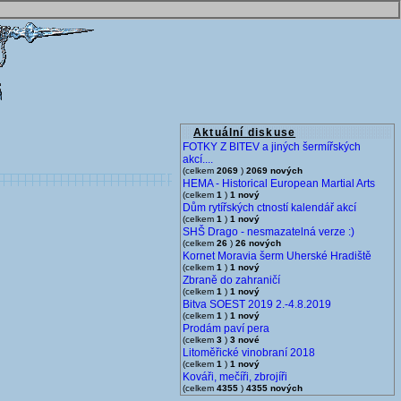
Aktuální diskuse
FOTKY Z BITEV a jiných šermířských
akcí....
(celkem
2069
)
2069 nových
HEMA - Historical European Martial Arts
(celkem
1
)
1 nový
Dům rytířských ctností kalendář akcí
(celkem
1
)
1 nový
SHŠ Drago - nesmazatelná verze :)
(celkem
26
)
26 nových
Kornet Moravia šerm Uherské Hradiště
(celkem
1
)
1 nový
Zbraně do zahraničí
(celkem
1
)
1 nový
Bitva SOEST 2019 2.-4.8.2019
(celkem
1
)
1 nový
Prodám paví pera
(celkem
3
)
3 nové
Litoměřické vinobraní 2018
(celkem
1
)
1 nový
Kováři, mečíři, zbrojíři
(celkem
4355
)
4355 nových