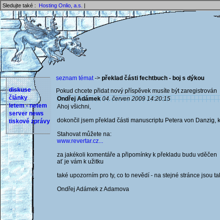
Sledujte také :
Hosting Onlio, a.s.
|
seznam témat
->
překlad části fechtbuch - boj s dýkou
diskuse
Pokud chcete přidat nový příspěvek musíte být zaregistrován 
články
Ondřej Adámek
04. červen 2009 14:20:15
letem - netem
Ahoj všichni,
server news
dokončil jsem překlad části manuscriptu Petera von Danzig, k
tiskové zprávy
Stahovat můžete na:
www.revertar.cz...
za jakékoli komentáře a připomínky k překladu budu vděčen
ať je vám k užitku
také upozorním pro ty, co to nevědí - na stejné stránce jsou t
Ondřej Adámek z Adamova