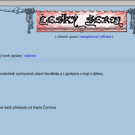
| uživatel :guest |
zaregistrovat
|
přihlásit
|
| nové zprávy :
nahoru
onkrétně zachycené učení Huntfelta a Lignitzera o boji s dýkou.
aké další překlady od Karla Černína