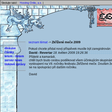
Sledujte také :
Hosting Onlio, a.s.
|
seznam témat
->
Zkřížené meče 2009
diskuse
Pokud chcete přidat nový příspěvek musíte být zaregistrován 
články
David - Revertar
18. květen 2009 19:26:36
letem - netem
Přátelé a kamarádi,
server news
chtěl bych touto cestou poděkovat všem účinkujícím skupinám
vystoupení na VII. ročníku festivalu Zkřížené meče. Doufám že 
tiskové zprávy
se na spolupráci při dalším ročníku.
David