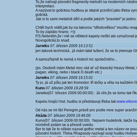
To,že nahraji původní fragmenty melodií na moderních nástroj
interpretaci.
A nazývat to gotickou hudbou je stejné prznění jako třeba vyrob
gotická.
Jak si to sami metalisti dělí a podle jakých "pravidel" je jedno.
Chtěl bych vidět,jak by na takovou "středověkou" muziku reago
To by zaplálo hranic :>))
P.S.Netvrdím,že i mě se některé kapely nelíbí ale označovat je
Novogotický,to snad.
Jarwiks
07. březen 2009 19:13:51
jen taková technická...já mám také tušení, že se to jmenuje G
A samozřejmě to nemá s historií nic společného...
(ps. Osobně mám Metal moc rád ať už klasický Heavy Metal, Got
pagan, viking, nebo i black či death etc.)
Jarwiks
07. březen 2009 19:15:01
Ty jo, já už píšu jak ten Komodor. tři tečky a věta na každém 
Kuno
07. březen 2009 19:28:59
Jarwiks(07. březen 2009 00:00:00) : Já vím,že se tomu tak řík
Kapelu hrající hist. hudbu si představuji třeba tak:
www.vrbovsk
Od nás se mi líbí Peregrin,právě pro podle mne super aranžm
Akáda
07. březen 2009 19:46:00
Kuno(07. březen 2009 00:00:00) : Nejsem hudebník, takže bych 
nicméně potám se a přesně uvedu.
Ber to tak že to někdo nazval gothic metal a ten název se po
původní historií. Třeba Rhapsody nazívají svoji hudbu Holly