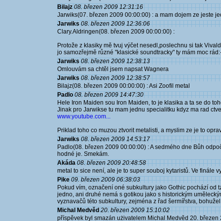
Bilajz
08. březen 2009 12:31:16
Jarwiks(07. březen 2009 00:00:00) : a mam dojem ze jeste je
Jarwiks
08. březen 2009 12:36:06
Clary.Aldringen(08. březen 2009 00:00:00) :
Protože z klasiky mě tvuj výčet nesedl,poslechnu si tak Vival
jo samozřejmě různé "klasické soundtracky" ty mám moc rád:
Jarwiks
08. březen 2009 12:38:13
Omlouvám sa chtěl jsem napsat Wagnera
Jarwiks
08. březen 2009 12:38:57
Bilajz(08. březen 2009 00:00:00) : Asi Zoofil metal
Padlo
08. březen 2009 14:47:30
Hele Iron Maiden sou Iron Maiden, to je klasika a ta se do to
Jinak pro Jarwikse tu mam jednu specialitku kdyz ma rad ctve
www.youtube.com...
Priklad toho co muzou ztvorit metalisti, a myslim ze je to op
Jarwiks
08. březen 2009 14:53:17
Padlo(08. březen 2009 00:00:00) : A sedmého dne Bůh odpočí
hodné je. Smekám.
Akáda
08. březen 2009 20:48:58
metal to sice není, ale je to super souboj kytaristů. Ve finále 
Pike
09. březen 2009 06:38:03
Pokud vím, označení oné subkultury jako Gothic pochází od t
jedno, ani druhé nemá s gotikou jako s historickým uměleckým
vyznavačů této subkultury, zejména z řad šermířstva, bohužel 
Michal Medvěd
20. březen 2009 15:10:02
příspěvek byl smazán użivatelem Michal Medvěd 20. březen