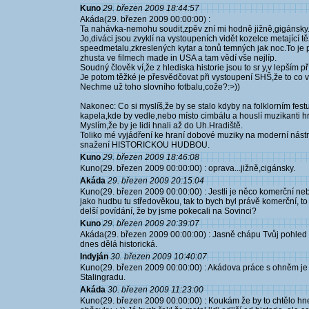
Kuno
29. březen 2009 18:44:57
Akáda(29. březen 2009 00:00:00) :
Ta nahávka-nemohu soudit,zpěv zní mi hodně jižně,gigánsky.
Jo,diváci jsou zvyklí na vystoupeních vidět kozelce metající
speedmetalu,zkreslených kytar a tonů temných jak noc.To je př
zhusta ve filmech made in USA a tam vědí vše nejlíp.
Soudný člověk ví,že z hlediska historie jsou to sr y,v lepším 
Je potom těžké je přesvědčovat při vystoupení SHŠ,že to co vid
Nechme už toho slovního fotbalu,cože?:>))
Nakonec: Co si myslíš,že by se stalo kdyby na folklorním festu
kapela,kde by vedle,nebo místo cimbálu a houslí muzikanti hr
Myslím,že by je lidi hnali až do Uh.Hradiště.
Toliko mé vyjádření ke hraní dobové muziky na moderní nástro
snažení HISTORICKOU HUDBOU.
Kuno
29. březen 2009 18:46:08
Kuno(29. březen 2009 00:00:00) : oprava...jižně,cigánsky.
Akáda
29. březen 2009 20:15:04
Kuno(29. březen 2009 00:00:00) : Jestli je něco komerční neb
jako hudbu tu středověkou, tak to bych byl právě komerční, to 
delší povídání, že by jsme pokecali na Sovinci?
Kuno
29. březen 2009 20:39:07
Akáda(29. březen 2009 00:00:00) : Jasně chápu Tvůj pohled a
dnes dělá historická.
Indyján
30. březen 2009 10:40:07
Kuno(29. březen 2009 00:00:00) : Akádova práce s ohněm je as
Stalingradu.
Akáda
30. březen 2009 11:23:00
Kuno(29. březen 2009 00:00:00) : Koukám že by to chtělo hn