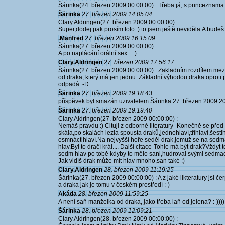
Šárinka(24. březen 2009 00:00:00) : Třeba já, s princeznama 
Šárinka
27. březen 2009 14:05:04
Clary.Aldringen(27. březen 2009 00:00:00) :
Super,dodej pak prosím foto :) to jsem ještě neviděla.A budeš
.Manfred
27. březen 2009 16:15:09
Šárinka(27. březen 2009 00:00:00) :
A po naplácání orální sex ... )
Clary.Aldringen
27. březen 2009 17:56:17
Šárinka(27. březen 2009 00:00:00) : Zakladním rozdílem mezi 
od draka, který má jen jednu. Základní výhodou draka oproti p
odpadá :-D
Šárinka
27. březen 2009 19:18:43
příspěvek byl smazán użivatelem Šárinka 27. březen 2009 2
Šárinka
27. březen 2009 19:19:40
Clary.Aldringen(27. březen 2009 00:00:00) :
Nemáš pravdu :) Cituji z odborné literatury -Konečně se před 
skála,po skalách lezla spousta draků,jednohlaví,tříhlaví,šestih
osmnáctihlaví.Na nejvyšší hoře seděl drak,jemuž se na sedm
hlav.Byl to dračí král.... Další citace-Tohle má být drak?Vždy
sedm hlav po tobě kdyby to mělo sani,hudroval svými sedmadva
Jak vidíš drak může mít hlav mnoho,san také :)
Clary.Aldringen
28. březen 2009 11:19:25
Šárinka(27. březen 2009 00:00:00) : A z jaké likteratury jsi če
a draka jak je tomu v českém prostředí :-)
Akáda
28. březen 2009 11:59:25
A není saň manželka od draka, jako třeba laň od jelena? :-))))
Šárinka
28. březen 2009 12:09:21
Clary.Aldringen(28. březen 2009 00:00:00) :