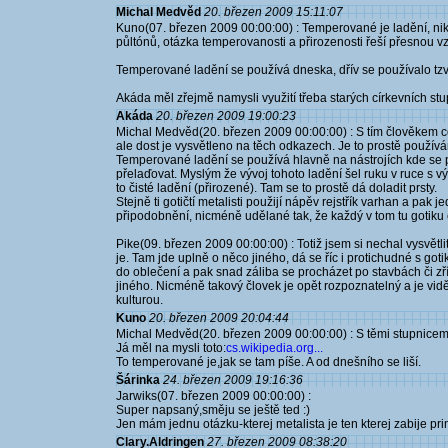
Michal Medvěd
20. březen 2009 15:11:07
Kuno(07. březen 2009 00:00:00) : Temperované je ladění, nik
půltónů, otázka temperovanosti a přirozenosti řeší přesnou v
Temperované ladění se používá dneska, dřív se používalo tzv.
Akáda měl zřejmě namysli využití třeba starých církevních st
Akáda
20. březen 2009 19:00:23
Michal Medvěd(20. březen 2009 00:00:00) : S tím člověkem co
ale dost je vysvětleno na těch odkazech. Je to prostě používá
Temperované ladění se používá hlavně na nástrojích kde se
přelaďovat. Myslým že vývoj tohoto ladění šel ruku v ruce s v
to čisté ladění (přirozené). Tam se to prostě dá doladit prsty.
Stejně ti gotičtí metalisti použijí nápěv rejstřík varhan a pak j
připodobnění, nicméně udělané tak, že každý v tom tu gotiku č
Pike(09. březen 2009 00:00:00) : Totiž jsem si nechal vysvětli
je. Tam jde uplně o něco jiného, dá se říc i protichudné s got
do oblečení a pak snad záliba se procházet po stavbách či zř
jiného. Nicméně takový človek je opět rozpoznatelný a je vid
kulturou.
Kuno
20. březen 2009 20:04:44
Michal Medvěd(20. březen 2009 00:00:00) : S těmi stupnicemi
Já měl na mysli toto:
cs.wikipedia.org...
To temperované je,jak se tam píše. A od dnešního se liší.
Šárinka
24. březen 2009 19:16:36
Jarwiks(07. březen 2009 00:00:00) :
Super napsaný,směju se ještě ted :)
Jen mám jednu otázku-kterej metalista je ten kterej zabije p
Clary.Aldringen
27. březen 2009 08:38:20