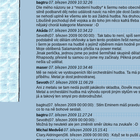
bagtru
07. březen 2009 10:32:26
Dle mého názoru se z *moderní hudby* k šermu nebo obecně k
silně podbarvit děj nebo události navíc na něm jde dost čast
se nehodí uplně ke všemu ale to asi žádná hudba. Na druhou s
Libušíně pochodují dvě vojska a do toho jim něco kafrá třeba
nějaký chorál kategorie Manowar :-D
Akáda
07. březen 2009 10:34:22
Sevoth(07. březen 2009 00:00:00) : Tak tabu to není, spíš sem 
podstatně víc dělám ohňovky a tam tento problém řešit nemu
i šerm je postaven na hudbě s jejímž výběrem mám hodně pr
Moje oblíbená Salamandra přešla na power metal.
Jinak perlička, jednou jsme po jedné šermiřské skupině dělal
Rhapsody, přesně tu samou co jsme my začínaly. Pěkná pruda
nešla už udělat.
maser
07. březen 2009 10:34:46
Mě se nejvíc ve vystoupeních líbí orchestrální hudba. Ta má 
příběhu. Metal je dost jednostranej.
Sevoth
07. březen 2009 11:06:29
Ani z metalu se tam nedá pustit jakákoliv skladba, člověk musí
Metal a orchestální hudba má výhodu oproti jiným stylům ve sv
já a takový ten smysl pro dobrodružství.
bagtru(07. březen 2009 00:00:00) : Stím Eminem máš pravdu :
co to na ně bohové seslali.
bagtru
07. březen 2009 11:27:24
Sevoth(07. březen 2009 00:00:00) :
Možná by neutekli ale jen změnili směr útoku na zvukaře :-D
Michal Medvěd
07. březen 2009 15:15:41
Clary.Aldringen(06. březen 2009 00:00:00) : Když se to puští 