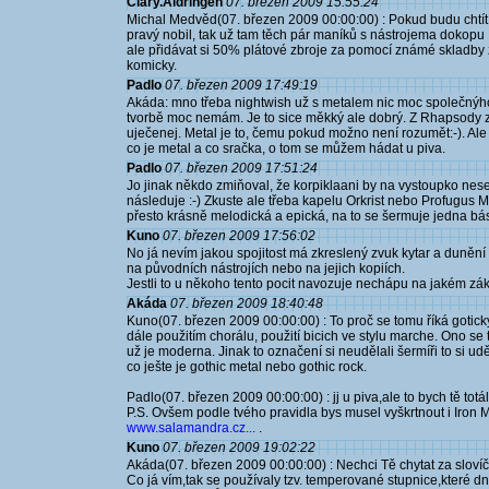
Clary.Aldringen
07. březen 2009 15:55:24
Michal Medvěd(07. březen 2009 00:00:00) : Pokud budu chtít 
pravý nobil, tak už tam těch pár maníků s nástrojema dokopu :-
ale přidávat si 50% plátové zbroje za pomocí známé skladby
komicky.
Padlo
07. březen 2009 17:49:19
Akáda: mno třeba nightwish už s metalem nic moc společnýho ne
tvorbě moc nemám. Je to sice měkký ale dobrý. Z Rhapsody za
uječenej. Metal je to, čemu pokud možno není rozumět:-). Ale
co je metal a co sračka, o tom se můžem hádat u piva.
Padlo
07. březen 2009 17:51:24
Jo jinak někdo zmiňoval, že korpiklaani by na vystoupko nesed
následuje :-) Zkuste ale třeba kapelu Orkrist nebo Profugus M
přesto krásně melodická a epická, na to se šermuje jedna bás
Kuno
07. březen 2009 17:56:02
No já nevím jakou spojitost má zkreslený zvuk kytar a duněn
na původních nástrojích nebo na jejich kopiích.
Jestli to u někoho tento pocit navozuje nechápu na jakém zá
Akáda
07. březen 2009 18:40:48
Kuno(07. březen 2009 00:00:00) : To proč se tomu říká gotick
dále použitím chorálu, použití bicich ve stylu marche. Ono se 
už je moderna. Jinak to označení si neudělali šermíři to si udě
co ješte je gothic metal nebo gothic rock.
Padlo(07. březen 2009 00:00:00) : jj u piva,ale to bych tě totál
P.S. Ovšem podle tvého pravidla bys musel vyškrtnout i Iron 
www.salamandra.cz...
.
Kuno
07. březen 2009 19:02:22
Akáda(07. březen 2009 00:00:00) : Nechci Tě chytat za slov
Co já vím,tak se používaly tzv. temperované stupnice,které d