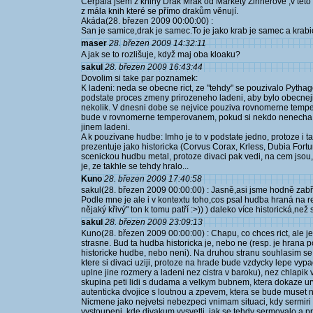
Čerpala jsem z knihy Drak Mrak od Markéty Zinnerové ,v této
z mála knih které se přímo drakům věnují.
Akáda(28. březen 2009 00:00:00) :
San je samice,drak je samec.To je jako krab je samec a krabi
maser
28. březen 2009 14:32:11
A jak se to rozlišuje, když maj oba kloaku?
sakul
28. březen 2009 16:43:44
Dovolim si take par poznamek:
K ladeni: neda se obecne rict, ze "tehdy" se pouzivalo Pytha
podstate proces zmeny prirozeneho ladeni, aby bylo obecneji
nekolik. V dnesni dobe se nejvice pouziva rovnomerne temp
bude v rovnomerne temperovanem, pokud si nekdo nenecha p
jinem ladeni.
A k pouzivane hudbe: Imho je to v podstate jedno, protoze i 
prezentuje jako historicka (Corvus Corax, Krless, Dubia Fortun
scenickou hudbu metal, protoze divaci pak vedi, na cem jsou
je, ze takhle se tehdy hralo...
Kuno
28. březen 2009 17:40:58
sakul(28. březen 2009 00:00:00) : Jasně,asi jsme hodně zabře
Podle mne je ale i v kontextu toho,cos psal hudba hraná na 
nějaký křivý" ton k tomu patří :>)) ) daleko více historická,ne
sakul
28. březen 2009 23:09:13
Kuno(28. březen 2009 00:00:00) : Chapu, co chces rict, ale je
strasne. Bud ta hudba historicka je, nebo ne (resp. je hrana
historicke hudbe, nebo neni). Na druhou stranu souhlasim se 
ktere si divaci uziji, protoze na hrade bude vzdycky lepe vypa
uplne jine rozmery a ladeni nez cistra v baroku), nez chlapik 
skupina peti lidi s dudama a velkym bubnem, ktera dokaze ur
autenticka dvojice s loutnou a zpevem, ktera se bude muset n
Nicmene jako nejvetsi nebezpeci vnimam situaci, kdy sermiri re
vystoupeni, kde divakum vysvetli, jak se tehdy sermovalo a p