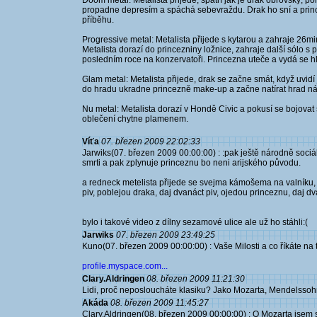
Doom metal: Metalista přijede, spatří jak je drak obrovský, p
propadne depresím a spáchá sebevraždu. Drak ho sní a prince
příběhu.
Progressive metal: Metalista přijede s kytarou a zahraje 26m
Metalista dorazí do princezniny ložnice, zahraje další sólo s p
posledním roce na konzervatoři. Princezna uteče a vydá se hl
Glam metal: Metalista přijede, drak se začne smát, když uvidí j
do hradu ukradne princezně make-up a začne natírat hrad n
Nu metal: Metalista dorazí v Hondě Civic a pokusí se bojovat 
oblečení chytne plamenem.
Víťa
07. březen 2009 22:02:33
Jarwiks(07. březen 2009 00:00:00) : :pak ještě národně sociáln
smrti a pak zplynuje princeznu bo neni arijského původu.
a redneck metelista přijede se svejma kámošema na valníku, 
piv, poblejou draka, daj dvanáct piv, ojedou princeznu, daj dva
bylo i takové video z dílny sezamové ulice ale už ho stáhli:(
Jarwiks
07. březen 2009 23:49:25
Kuno(07. březen 2009 00:00:00) : Vaše Milosti a co říkáte na
profile.myspace.com...
Clary.Aldringen
08. březen 2009 11:21:30
Lidi, proč neposloucháte klasiku? Jako Mozarta, Mendelss
Akáda
08. březen 2009 11:45:27
Clary.Aldringen(08. březen 2009 00:00:00) : O Mozarta jsem s