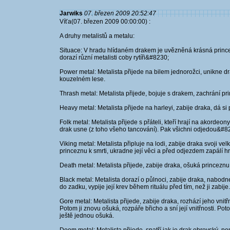
Jarwiks
07. březen 2009 20:52:47
Víťa(07. březen 2009 00:00:00) :
A druhy metalistů a metalu:
Situace: V hradu hlídaném drakem je uvězněná krásná princez
dorazí různí metalisti coby rytíři&#8230;
Power metal: Metalista přijede na bilem jednorožci, unikne dr
kouzelném lese.
Thrash metal: Metalista přijede, bojuje s drakem, zachrání pri
Heavy metal: Metalista přijede na harleyi, zabije draka, dá si
Folk metal: Metalista přijede s přáteli, kteří hrají na akordeon
drak usne (z toho všeho tancování). Pak všichni odjedou&#82
Viking metal: Metalista připluje na lodi, zabije draka svoji ve
princeznu k smrti, ukradne její věci a před odjezdem zapálí h
Death metal: Metalista přijede, zabije draka, ošuká princeznu,
Black metal: Metalista dorazí o půlnoci, zabije draka, nabo
do zadku, vypije její krev během rituálu před tím, než ji zabij
Gore metal: Metalista přijede, zabije draka, rozhází jeho vnit
Potom ji znovu ošuká, rozpáře břicho a sní její vnitřnosti. Po
ještě jednou ošuká.