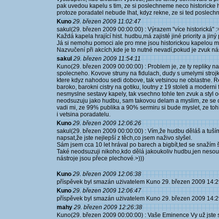
pak uvedou kapelu s tim, ze si poslechneme neco historicke hu
protoze poradatel nebude lhat, kdyz rekne, ze si ted poslech
Kuno
29. březen 2009 11:02:47
sakul(29. březen 2009 00:00:00) : Výrazem "více historická" :>
Každá kapela hrající hist. hudbu,má zajisté jiné priority a jiný 
Já si nemohu pomoci ale pro mne jsou historickou kapelou muzi
Nazvučení při akcích,kde je to nutné nevadí,pokud je zvuk ná
sakul
29. březen 2009 11:54:11
Kuno(29. březen 2009 00:00:00) : Problem je, ze ty repliky n
spolecneho. Kovove struny na fidulach, dudy s umelymi strojk
ktere kdyz nahodou sedi dobove, tak vetsinou ne oblastne. Re
baroko, barokni cistry na gotiku, loutny z 19 stoleti a modern
nesmyslne sestavy kapely, tak vsechno tohle ten zvuk a styl o
neodsuzuju jako hudbu, sam takovou delam a myslim, ze se d
vadi mi, ze 99% publika a 90% sermiru si bude myslet, ze tohle 
i vetsina poradatelu.
Kuno
29. březen 2009 12:06:26
sakul(29. březen 2009 00:00:00) : Vím,že hudbu děláš a tuší
napsat,že jste nejlepší z těch,co jsem naživo slyšel.
Sám jsem cca 10 let hrával po barech a bigbít,ted se snažím 
Také neodsuzuji nikoho,kdo dělá jakoukoliv hudbu,jen nesouh
nástroje jsou přece plechové.>)))
Kuno
29. březen 2009 12:06:38
příspěvek byl smazán użivatelem Kuno 29. březen 2009 14:2
Kuno
29. březen 2009 12:06:47
příspěvek byl smazán użivatelem Kuno 29. březen 2009 14:2
mahy
29. březen 2009 12:26:38
Kuno(29. březen 2009 00:00:00) : Vaše Eminence Vy už jste se