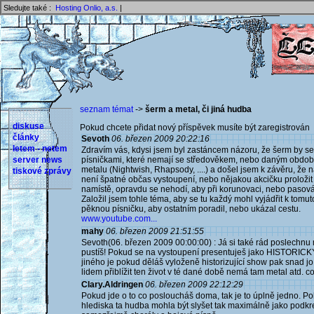
Sledujte také :
Hosting Onlio, a.s.
|
seznam témat
->
šerm a metal, či jiná hudba
diskuse
Pokud chcete přidat nový příspěvek musíte být zaregistrován 
články
Sevoth
06. březen 2009 20:22:16
letem - netem
Zdravím vás, kdysi jsem byl zastáncem názoru, že šerm by se
server news
písničkami, které nemají se středověkem, nebo daným období
metalu (Nightwish, Rhapsody, ....) a došel jsem k závěru, ž
tiskové zprávy
není špatné občas vystoupení, nebo nějakou akcičku proložit
namístě, opravdu se nehodí, aby při korunovaci, nebo pasován
Založil jsem tohle téma, aby se tu každý mohl vyjádřit k tomu
pěknou písničku, aby ostatním poradil, nebo ukázal cestu.
www.youtube.com...
mahy
06. březen 2009 21:51:55
Sevoth(06. březen 2009 00:00:00) : Já si také rád poslechnu m
pustíš! Pokud se na vystoupení presentuješ jako HISTORICKÝ
jiného je pokud děláš vyloženě historizující show pak snad j
lidem přiblížit ten život v té dané době nemá tam metal atd. co
Clary.Aldringen
06. březen 2009 22:12:29
Pokud jde o to co posloucháš doma, tak je to úplně jedno. Pok
hlediska ta hudba mohla být slyšet tak maximálně jako podkre