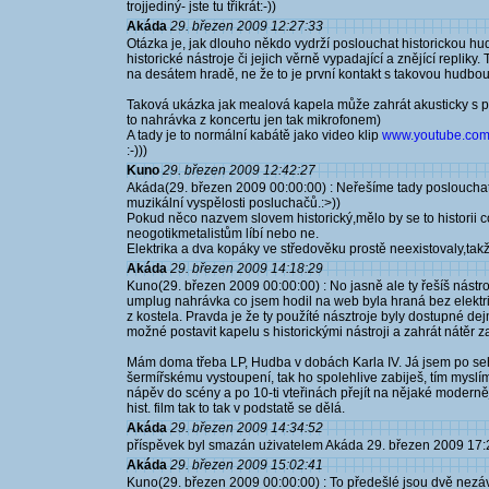
trojjediný- jste tu třikrát:-))
Akáda
29. březen 2009 12:27:33
Otázka je, jak dlouho někdo vydrží poslouchat historickou hu
historické nástroje či jejich věrně vypadající a znějící repliky.
na desátem hradě, ne že to je první kontakt s takovou hudbou
Taková ukázka jak mealová kapela může zahrát akusticky s přib
to nahrávka z koncertu jen tak mikrofonem)
A tady je to normální kabátě jako video klip
www.youtube.com.
:-)))
Kuno
29. březen 2009 12:42:27
Akáda(29. březen 2009 00:00:00) : Neřešíme tady poslouchatel
muzikální vyspělosti posluchačů.:>))
Pokud něco nazvem slovem historický,mělo by se to historii co 
neogotikmetalistům líbí nebo ne.
Elektrika a dva kopáky ve středověku prostě neexistovaly,takž
Akáda
29. březen 2009 14:18:29
Kuno(29. březen 2009 00:00:00) : No jasně ale ty řešíš nástro
umplug nahrávka co jsem hodil na web byla hraná bez elektri
z kostela. Pravda je že ty použíté násztroje byly dostupné dejm
možné postavit kapelu s historickými nástroji a zahrát nátěr za 
Mám doma třeba LP, Hudba v dobách Karla IV. Já jsem po sehná
šermířskému vystoupení, tak ho spolehlive zabiješ, tím myslí
nápěv do scény a po 10-ti vteřinách přejít na nějaké moderněj
hist. film tak to tak v podstatě se dělá.
Akáda
29. březen 2009 14:34:52
příspěvek byl smazán użivatelem Akáda 29. březen 2009 17:
Akáda
29. březen 2009 15:02:41
Kuno(29. březen 2009 00:00:00) : To předešlé jsou dvě nezá