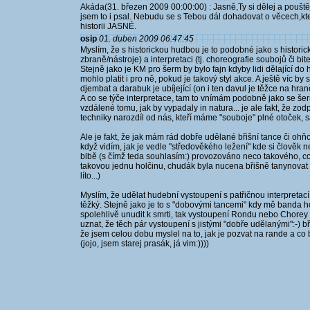
Akáda(31. březen 2009 00:00:00) : Jasně,Ty si dělej a pouštěj
jsem to i psal. Nebudu se s Tebou dál dohadovat o věcech,kte
historii JASNÉ.
osip
01. duben 2009 06:47:45
Myslím, že s historickou hudbou je to podobné jako s historic
zbraně/nástroje) a interpretaci (tj. choreografie soubojů či bi
Stejně jako je KM pro šerm by bylo fajn kdyby lidi dělající do
mohlo platit i pro ně, pokud je takový styl akce. A ještě víc by
djembat a darabuk je ubíjející (on i ten davul je těžce na hraně
A co se týče interpretace, tam to vnímám podobně jako se še
vzdálené tomu, jak by vypadaly in natura... je ale fakt, že zo
techniky narozdíl od nás, kteří máme "souboje" plné otoček, s
Ale je fakt, že jak mám rád dobře udělané břišní tance či ohň
když vidím, jak je vedle "středověkého ležení" kde si člověk 
blbě (s čímž teda souhlasím:) provozováno neco takového, co 
takovou jednu holčinu, chudák byla nucena břišně tanynovat na
líto...)
Myslím, že udělat hudební vystoupení s patřičnou interpretací t
těžký. Stejně jako je to s "dobovými tancemi" kdy mě banda h
spolehlivě unudit k smrti, tak vystoupení Rondu nebo Chorey
uznat, že těch pár vystoupení s jistými "dobře udělanými":-) bř
že jsem celou dobu myslel na to, jak je pozvat na rande a c
(jojo, jsem starej prasák, já vim:))))