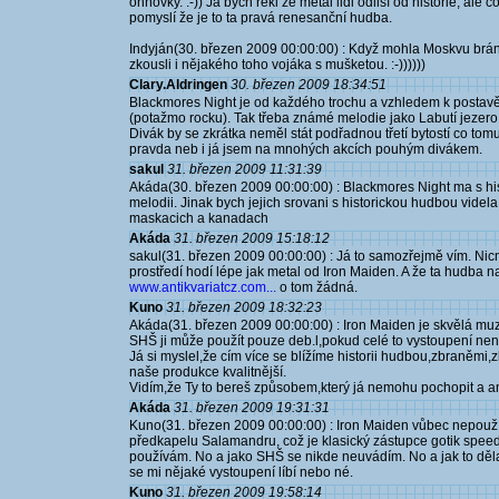
ohňovky. :-)) Já bych řekl že metal lidi odliší od historie, al
pomyslí že je to ta pravá renesanční hudba.
Indyján(30. březen 2009 00:00:00) : Když mohla Moskvu bránit
zkousli i nějakého toho vojáka s mušketou. :-))))))
Clary.Aldringen
30. březen 2009 18:34:51
Blackmores Night je od každého trochu a vzhledem k postavě
(potažmo rocku). Tak třeba známé melodie jako Labutí jezero
Divák by se zkrátka neměl stát podřadnou třetí bytostí co to
pravda neb i já jsem na mnohých akcích pouhým divákem.
sakul
31. březen 2009 11:31:39
Akáda(30. březen 2009 00:00:00) : Blackmores Night ma s h
melodii. Jinak bych jejich srovani s historickou hudbou videla 
maskacich a kanadach
Akáda
31. březen 2009 15:18:12
sakul(31. březen 2009 00:00:00) : Já to samozřejmě vím. Nicm
prostředí hodí lépe jak metal od Iron Maiden. A že ta hudba 
www.antikvariatcz.com...
o tom žádná.
Kuno
31. březen 2009 18:32:23
Akáda(31. březen 2009 00:00:00) : Iron Maiden je skvělá muz
SHŠ ji může použít pouze deb.l,pokud celé to vystoupení není
Já si myslel,že cím více se blížíme historii hudbou,zbraněmi,zbr
naše produkce kvalitnější.
Vidím,že Ty to bereš způsobem,který já nemohu pochopit a an
Akáda
31. březen 2009 19:31:31
Kuno(31. březen 2009 00:00:00) : Iron Maiden vůbec nepoužív
předkapelu Salamandru, což je klasický zástupce gotik speed
používám. No a jako SHŠ se nikde neuvádím. No a jak to děla
se mi nějaké vystoupení líbí nebo né.
Kuno
31. březen 2009 19:58:14