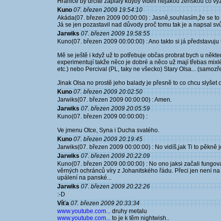
Hranice by určite zaplály kdyby viděli nějakou ženskou co vyzn
Kuno
07. březen 2009 19:54:10
Akáda(07. březen 2009 00:00:00) : Jasně,souhlasím,že se to 
Já se jen pozastavil nad důvody proč tomu tak je a napsal svů
Jarwiks
07. březen 2009 19:58:55
Kuno(07. březen 2009 00:00:00) : Ano takto si já představuju 
Mě se ještě i když už to potřebuje občas probrat bych u někte
experimentují takže něco je dobré a něco už mají třebas mi
etc.) nebo Percival (PL, taky ne všecko) Stary Olsa... (samozř
Jinak Olsa no prostě jeho balady je přesně to co chcu slyšet
Kuno
07. březen 2009 20:02:50
Jarwiks(07. březen 2009 00:00:00) : Amen.
Jarwiks
07. březen 2009 20:05:59
Kuno(07. březen 2009 00:00:00) :
Ve jmenu Otce, Syna i Ducha svatého.
Kuno
07. březen 2009 20:19:45
Jarwiks(07. březen 2009 00:00:00) : No vidíš,jak Ti to pěkně jd
Jarwiks
07. březen 2009 20:22:09
Kuno(07. březen 2009 00:00:00) : No ono jaksi začali fungo
věrných ochránců víry z Johanitského řádu. Přeci jen není na 
upálení na panské...
Jarwiks
07. březen 2009 20:22:26
:-D
Víťa
07. březen 2009 20:33:34
www.youtube.com...
druhy metalu
www.youtube.com...
to je k těm nightwish..