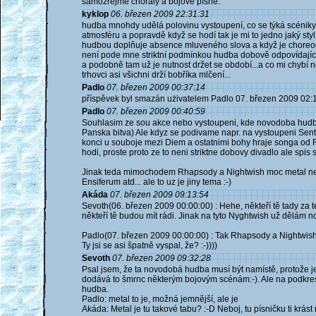
samozřejmě chorály a bojové písně.
kyklop
06. březen 2009 22:31:31
hudba mnohdy udělá polovinu vystoupení, co se týká scéniky, 
atmosféru a popravdě když se hodí tak je mi to jedno jaký styl t
hudbou doplňuje absence mluveného slova a když je choreogra
není pode mne striktní podmínkou hudba dobově odpovídající...
a podobně tam už je nutnost držet se období...a co mi chybí n
trhovci asi všichni drží bobříka mlčení...
Padlo
07. březen 2009 00:37:14
příspěvek byl smazán użivatelem Padlo 07. březen 2009 02:
Padlo
07. březen 2009 00:40:59
Souhlasim ze sou akce nebo vystoupeni, kde novodoba hudba 
Panska bitva) Ale kdyz se podivame napr. na vystoupeni Sen
konci u souboje mezi Diem a ostatnimi bohy hraje songa od R
hodi, proste proto ze to neni striktne dobovy divadlo ale spis 
Jinak teda mimochodem Rhapsody a Nightwish moc metal nejso
Ensiferum atd... ale to uz je jiny tema :-)
Akáda
07. březen 2009 09:13:54
Sevoth(06. březen 2009 00:00:00) : Hehe, někteří tě tady za
někteří tě budou mít rádi. Jinak na tyto Nyghtwish už dělám no
Padlo(07. březen 2009 00:00:00) : Tak Rhapsody a Nightwish
Ty jsi se asi špatně vyspal, že? :-))))
Sevoth
07. březen 2009 09:32:28
Psal jsem, že ta novodobá hudba musí být namístě, protože je
dodává to šmrnc některým bojovým scénám:-). Ale na podkre
hudba.
Padlo: metal to je, možná jemnější, ale je
Akáda: Metal je tu takové tabu? :-D Neboj, tu písničku ti krá