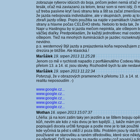
zobrazuje rytierov idúcich do boja, pričom jeden nemá oťaž v
tesák, oťaž má zaviazanú za telom, teraz som si neni istý, či
už treba pasívne kryť ľavú stranu tela a štít sa začal zmenšov
že jazda nebojovala individuálne, ale v skupinách, preto aj to
zbraň jazdy oštep. Popis použitia sa najde v pamätiach Usá
strany a hlavne počas CELÉHO stretu. Nebolo to teda tak, že
Napr u Hastingsu by si jazda mečom nepinkla, ale oštepom b
väčšej diaľky. Predpokladám, že každý jednotlivec mal osobné
oštepom. Tiež na mnohých ilumináciách je jazdec rozseknutý do
nevidno.
p.s. westernový štýl jazdy a prejazdenia koňa nepovažujem za 
drezúra je bližšie. Ale klasická.!
Maršálek
19. srpen 2013 11:25:28
Jenom co mě v rychlosti napadlo z porfláknutého Codexu M
přelom 13. a 14. st. jsou stovky. Rozhodně bych tu ale nestavěl
Maršálek
19. srpen 2013 11:22:34
Potvrzuji, že v obrazových pramenech k přelomu 13. a 14. st
realitu neposoudím .-)
www.google.cz...
www.google.cz...
www.google.cz...
www.google.cz...
www.google.cz...
Wothan
16. srpen 2013 15:07:37
Lňéňa: já na koni zatím taky jen jezdím a se štítem bojuju op
kůň, nevím ale kdo z nás dvou je ten tupější...), takže mám pr
popisuješ docela určitě funguje a podle mne je to tak použit
kde vyčnívá ta pěst s otěží z poza štítu. Problém jsou ty starš
používané ve starověku a raném středověku, které sice někd
na předloktí. Drží se pouze za madlo v umbu což souvisí i s tím 