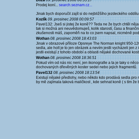
Boza
09. prosinec 2008 06:55:17
Prodej koní...
search.seznam.cz...
Jinak bych doporučil zajít si do nejbližšího jezdeckého oddílu
Kozlík
09. prosinec 2008 00:09:57
Pavel132: Jseš si jistej že koně?? Teda ne že bych chtěl něja
tak si možná ani neuvědomuješ, kolik starostí, času a finan
zkušenosti máš, zapoměň na to co jsem napsal, nicméně podle
Wothan
08. prosinec 2008 18:43:03
Jinak v obrazové příloze Opsreye The Norman knight 950-12
sedla, ale holt je to jen obrázek a nevím jestli vycházeli je
jestli existují z tohoto období a oblasti nějaké dochované kost
Wothan
08. prosinec 2008 18:36:51
Pokud vím od nás nic není, jen ikonografie a ta je taky o něco
dochovaných dřevěných koster sedel nebo jejich fragmentů.
Pavel132
08. prosinec 2008 18:13:54
Existují nějaké předlohy, nebo někdo kdo prodává sedla pro 
by mě zajímala taková maličkost , kde sehnat koně ( s tím že 