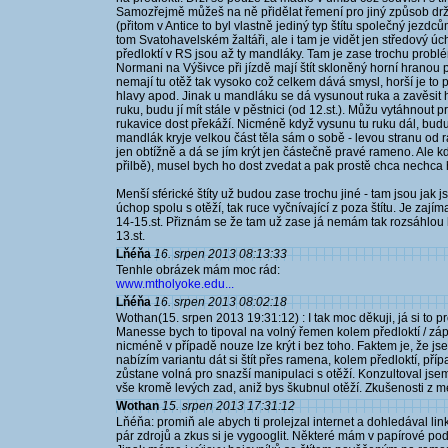
Samozřejmě můžeš na ně přidělat řemení pro jiný způsob dr
(přitom v Antice to byl vlastně jediný typ štítu společný jez
tom Svatohavelském žaltáři, ale i tam je vidět jen středový úc
předloktí v RS jsou až ty mandláky. Tam je zase trochu probl
Normani na Výšivce při jízdě mají štít skloněný horní hrano
nemají tu otěž tak vysoko což celkem dává smysl, horší je to po
hlavy apod. Jinak u mandláku se dá vysunout ruka a zavěsit h
ruku, budu jí mít stále v pěstnici (od 12.st.). Můžu vytáhnout 
rukavice dost překáží. Nicméně když vysunu tu ruku dál, budu
mandlák kryje velkou část těla sám o sobě - levou stranu od 
jen obtížně a dá se jím krýt jen částečně pravé rameno. Ale k
přilbě), musel bych ho dost zvedat a pak prostě chca nechca 
Menší sférické štíty už budou zase trochu jiné - tam jsou jak js
úchop spolu s otěží, tak ruce vyčnívající z poza štítu. Je zajím
14-15.st. Přiznám se že tam už zase já nemám tak rozsáhlou 
13.st.
Lňéňa
16. srpen 2013 08:13:33
Tenhle obrázek mám moc rád:
www.mtholyoke.edu...
Lňéňa
16. srpen 2013 08:02:18
Wothan(15. srpen 2013 19:31:12) : I tak moc děkuji, já si to p
Manesse bych to tipoval na volný řemen kolem předloktí / zápěs
nicméně v případě nouze lze krýt i bez toho. Faktem je, že jse
nabízím variantu dát si štít přes ramena, kolem předloktí, př
zůstane volná pro snazší manipulaci s otěží. Konzultoval jsem 
vše kromě levých zad, aniž bys škubnul otěží. Zkušenosti z m
Wothan
15. srpen 2013 17:31:12
Lňéňa: promiň ale abych ti prolejzal internet a dohledával l
pár zdrojů a zkus si je vygooglit. Některé mám v papírové pod