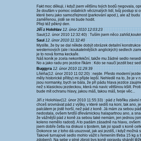
Fakt moc děkuji, i když jsem většinu tvých bodů negovala, op
že doufám v pomoc ostatních věciznalých lidí, tvůj postup si o
které beru jako samozřejmost (parkování apod.), ale až budu a
zaměřenou, jistě se mi bude hodit.
Přeji též pěkný den.
Jiří z Holohlav
12. únor 2010 12:03:23
Saul(12. únor 2010 12:32:40) : Tuším jsem něco zahlíd,kouknu,a
Saul
12. únor 2010 11:32:40
Myslíte, že by se dal někde dobýt obrázek detailní konstrukce
westernových (ale i koukatelnějších anglických) sedlech za
je to nová forma keckaře.
Náš koník je zcela nekonfekční, takže mu žádné sedlo nesedí :
No a jako radu pro jezdce říkám : Kdo se naučí jezdit bez sedl
Buggyra
12. únor 2010 11:29:39
Lňéňa(12. únor 2010 11:02:20) : nejde. Přesto moderní jezde
měly historické přilby) mi přijde lepší. Nehledě na to, že je v
jsou normanky, bych se bála, že při pádu hlava jezdce zaujm
než s klasickou jezdeckou, která má navíc většinou kšilt. Pr
bude mít ochranu hlavy, jakou máš, takou máš, tvoje věc...
Jiří z Holohlav(12. únor 2010 11:55:33) : pád z řebříku závis
chceš srovnávat pád z výšky, v které sedíš na koni, tak ano, je
palcátem je jistě horší, než pád z koně. Já mám za sebou pádů
nedostala, ovšem tvrdší dřevárnickou halapartnou ano, a sna
že vážnější pád z koně za sebou také nemám, jen jednou jsme
koleno nemělo radost). A to padám zásadně na hlavu, ovšem
jsem dobře četla na diskusi s tjostem, tak jsi spadl s koně c
Dokonce se z toho dá usuzovat, jak asi jezdíš, i když možná se
Takové turnajové sedlo mohlo vážit s řemením třeba 15 kg a 
zdobení). Na sebe v plné zbroji bys koně opravdu sháněl těžko