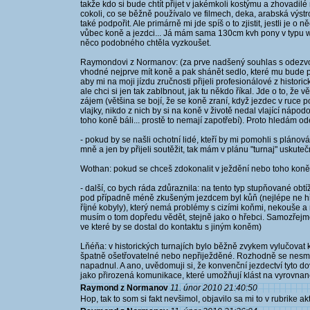
takže kdo si bude chtít přijet v jakémkoli kostýmu a zhovadil
cokoli, co se běžně používalo ve filmech, deka, arabská výstr
také podpořit. Ale primárně mi jde spíš o to zjistit, jestli je 
vůbec koně a jezdci... Já mám sama 130cm kvh pony v typu wel
něco podobného chtěla vyzkoušet.
Raymondovi z Normanov: (za prve nadšený souhlas s odezvou 
vhodné nejprve mít koně a pak shánět sedlo, které mu bude p
aby mi na moji jízdu zručnosti přijeli profesionálové z histori
ale chci si jen tak zablbnout, jak tu někdo říkal. Jde o to, ž
zájem (většina se bojí, že se koně zraní, když jezdec v ruce
vlajky, nikdo z nich by si na koně v životě nedal vlající nápo
toho koně báli... prostě to nemají zapotřebí). Proto hledám o
- pokud by se našli ochotní lidé, kteří by mi pomohli s plánov
mně a jen by přijeli soutěžit, tak mám v plánu "turnaj" uskute
Wothan: pokud se chceš zdokonalit v ježdění nebo toho koně 
- další, co bych ráda zdůraznila: na tento typ stupňované obtí
pod případně méně zkušeným jezdcem byl kůň (nejlépe ne hř
říjné kobyly), který nemá problémy s cizími koňmi, nekouše a 
musím o tom dopředu vědět, stejně jako o hřebci. Samozřejmě
ve které by se dostal do kontaktu s jiným koněm)
Lňéňa: v historických turnajích bylo běžně zvykem vylučovat
špatně ošetřovatelné nebo nepřiježděné. Rozhodně se nesměl
napadnul. A ano, uvědomuji si, že konvenční jezdectví tyto dove
jako přirozená komunikace, které umožňují klást na vyrovnané
Raymond z Normanov
11. únor 2010 21:40:50
Hop, tak to som si fakt nevšimol, objavilo sa mi to v rubrike a