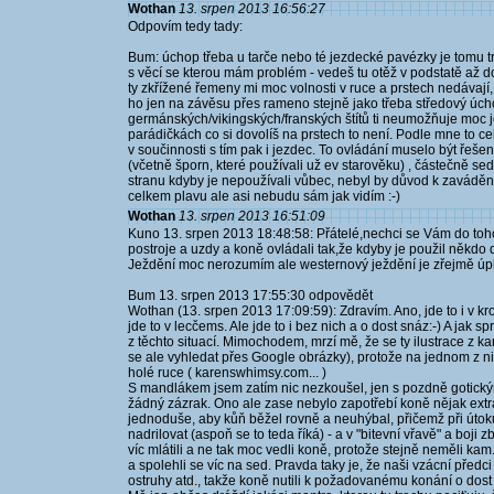
Wothan
13. srpen 2013 16:56:27
Odpovím tedy tady:
Bum: úchop třeba u tarče nebo té jezdecké pavézky je tomu tr
s věcí se kterou mám problém - vedeš tu otěž v podstatě až 
ty zkřížené řemeny mi moc volnosti v ruce a prstech nedávaj
ho jen na závěsu přes rameno stejně jako třeba středový úcho
germánských/vikingských/franských štítů ti neumožňuje moc 
parádičkách co si dovolíš na prstech to není. Podle mne to ce
v součinnosti s tím pak i jezdec. To ovládání muselo být řeše
(včetně šporn, které používali už ev starověku) , částečně s
stranu kdyby je nepoužívali vůbec, nebyl by důvod k zaváděn
celkem plavu ale asi nebudu sám jak vidím :-)
Wothan
13. srpen 2013 16:51:09
Kuno 13. srpen 2013 18:48:58: Přátelé,nechci se Vám do toho p
postroje a uzdy a koně ovládali tak,že kdyby je použil někdo d
Ježdění moc nerozumím ale westernový ježdění je zřejmě úpln
Bum 13. srpen 2013 17:55:30 odpovědět
Wothan (13. srpen 2013 17:09:59): Zdravím. Ano, jde to i v kro
jde to v lecčems. Ale jde to i bez nich a o dost snáz:-) A jak 
z těchto situací. Mimochodem, mrzí mě, že se ty ilustrace z 
se ale vyhledat přes Google obrázky), protože na jednom z ni
holé ruce ( karenswhimsy.com... )
S mandlákem jsem zatím nic nezkoušel, jen s pozdně gotickým 
žádný zázrak. Ono ale zase nebylo zapotřebí koně nějak extra v
jednoduše, aby kůň běžel rovně a neuhýbal, přičemž při útoku
nadrilovat (aspoň se to teda říká) - a v "bitevní vřavě" a boji
víc mlátili a ne tak moc vedli koně, protože stejně neměli kam
a spolehli se víc na sed. Pravda taky je, že naši vzácní předci 
ostruhy atd., takže koně nutili k požadovanému konání o dost 