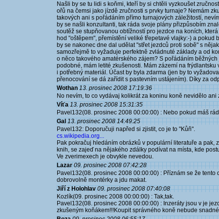
Našli by se tu lidi s koňmi, kteří by si chtěli vyzkoušet zručn
ořů na čemsi jako jízdě zručnosti s prvky turnaje? Nemám zk
takových ani s pořádáním přímo turnajových záležitostí, nevím
by se našli konzultanti, tak ráda svoje plány přizpůsobím z
soutěž se stupňovanou obtížností pro jezdce na koních, která 
hod "oštěpem", přemístění veliké třepetavé vlajky:-) a pokud
by se nakonec dne dal udělat "střet jezdců proti sobě" s něja
samozřejmě to vyžaduje perfektně zvládnuté základy a od ko
o něco takového amatérského zájem? S pořádáním běžných je
podobné, mám letité zkušenosti. Mám zázemí na frýdlantsku v s
i potřebný materiál. Účast by byla zdarma (jen by to vyžadova
přenocování se dá zařídit s pastevním ustájením). Díky za o
Wothan
13. prosinec 2008 17:19:36
No nevím, to co vydávaj kolikrát za koninu koně nevidělo ani z
Víťa
13. prosinec 2008 15:31:35
Pavel132(08. prosinec 2008 00:00:00) : Nebo pokud máš rád ko
Gal
13. prosinec 2008 14:49:25
Pavel132: Doporučuji napřed si zjistit, co je to "Kůň".
cs.wikipedia.org...
Pak pokračuj hledáním obrázků v populární literatuře a pak, z
knih, se zajeď na nějakého zdálky podívat na místa, kde postup
Ve zverimexech je obvykle nevedou.
Lazar
09. prosinec 2008 07:42:28
Pavel132(08. prosinec 2008 00:00:00) : Příznám se že tento 
dobrovolně montérky a jdu makat.
Jiří z Holohlav
09. prosinec 2008 07:40:08
Kozlík(09. prosinec 2008 00:00:00) : Tak,tak.
Pavel132(08. prosinec 2008 00:00:00) : Inzeráty jsou v je je
zkušeným koňákem!!!Koupit správného koně nebude snadné a