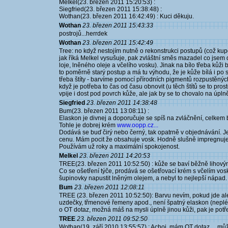
Melkel(23. březen 2011 15:20:53) :
Siegfried(23. březen 2011 15:38:48) :
Wothan(23. březen 2011 16:42:49) : Kuci děkuju.
Wothan
23. březen 2011 15:43:33
postrojů...herrdek
Wothan
23. březen 2011 15:42:49
Tree: no když nestojím nutně o rekonstrukci postupů (což kup
jak říká Melkel vysušuje, pak zvláštní směs mazadel co jse
loje, lněného oleje a včelího vosku). Jinak na bílo třeba kůži
to poměrně starý postup a má tu výhodu, že je kůže bílá i po st
třeba štíty - barvíme pomocí přírodních pigmentů rozpustěnýc
když je potřeba to čas od času obnovit (u těch štítů se to pros
vpije i dost pod povrch kůže, ale jak by se to chovalo na úp
Siegfried
23. březen 2011 14:38:48
Bum(23. březen 2011 13:08:11) :
Elaskon je divnej a doporučuje se spíš na zvláčnění, celkem 
Tohle je dobrej krém
www.oopp.cz...
Dodává se buď čirý nebo černý, tak opatrně v objednávání. J
cenu. Mám pocit že obsahuje vosk. Hodně slušně impregnuje 
Používám už roky a maximální spokojenost.
Melkel
23. březen 2011 14:20:53
TREE(23. březen 2011 10:52:50) : kůže se baví běžně lihovými
Co se ošetření týče, prodává se ošetřovací krém s včelím vos
šupinovky napustit lněným olejem, a nebyl to nejlepší nápad.
Bum
23. březen 2011 12:08:11
TREE (23. březen 2011 10:52:50): Barvu nevím, pokud jde a
uzdečky, třmenové řemeny apod., není špatný elaskon (neplé
o OT dotaz, možná máš na mysli úplně jinou kůži, pak je potř
TREE
23. březen 2011 09:52:50
Wothan(19. září 2010 13:55:57) : Achoj, mám OT dotaz.....může