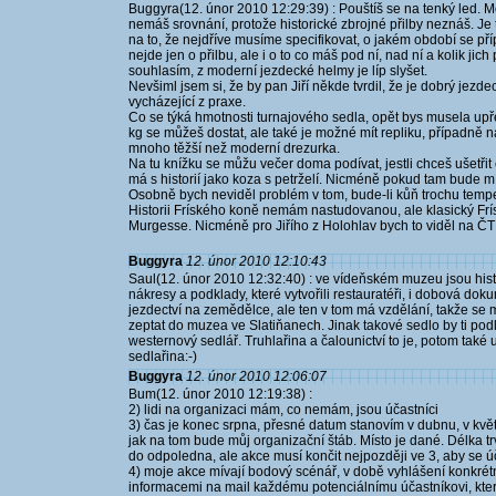
Buggyra(12. únor 2010 12:29:39) : Pouštíš se na tenký led. Mo
nemáš srovnání, protože historické zbrojné přilby neznáš. Je t
na to, že nejdříve musíme specifikovat, o jakém období se př
nejde jen o přilbu, ale i o to co máš pod ní, nad ní a kolik j
souhlasím, z moderní jezdecké helmy je líp slyšet.
Nevšiml jsem si, že by pan Jiří někde tvrdil, že je dobrý jezd
vycházející z praxe.
Co se týká hmotnosti turnajového sedla, opět bys musela upřes
kg se můžeš dostat, ale také je možné mít repliku, případně
mnoho těžší než moderní drezurka.
Na tu knížku se můžu večer doma podívat, jestli chceš ušetřit
má s historií jako koza s petrželí. Nicméně pokud tam bude m
Osobně bych neviděl problém v tom, bude-li kůň trochu temp
Historii Fríského koně nemám nastudovanou, ale klasický Frís
Murgesse. Nicméně pro Jiřího z Holohlav bych to viděl na ČT
Buggyra
12. únor 2010 12:10:43
Saul(12. únor 2010 12:32:40) : ve vídeňském muzeu jsou hist
nákresy a podklady, které vytvořili restauratéři, i dobová do
jezdectví na zemědělce, ale ten v tom má vzdělání, takže se m
zeptat do muzea ve Slatiňanech. Jinak takové sedlo by ti pod
westernový sedlář. Truhlařina a čalounictví to je, potom tak
sedlařina:-)
Buggyra
12. únor 2010 12:06:07
Bum(12. únor 2010 12:19:38) :
2) lidi na organizaci mám, co nemám, jsou účastníci
3) čas je konec srpna, přesné datum stanovím v dubnu, v kvě
jak na tom bude můj organizační štáb. Místo je dané. Délka t
do odpoledna, ale akce musí končit nejpozději ve 3, aby se účast
4) moje akce mívají bodový scénář, v době vyhlášení konkrétn
informacemi na mail každému potenciálnímu účastníkovi, který