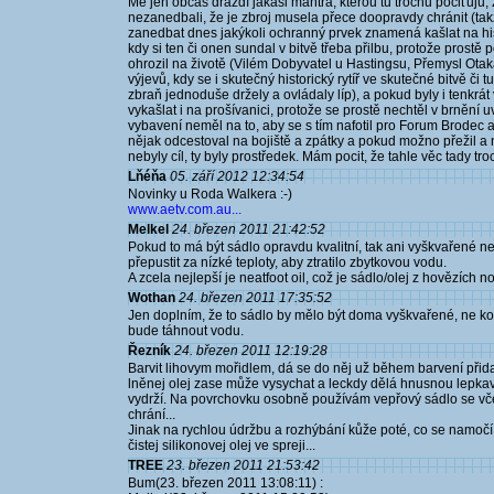
Mě jen občas dráždí jakási mantra, kterou tu trochu pociťuju
nezanedbali, že je zbroj musela přece doopravdy chránit (takž
zanedbat dnes jakýkoli ochranný prvek znamená kašlat na hist
kdy si ten či onen sundal v bitvě třeba přilbu, protože prostě 
ohrozil na životě (Vilém Dobyvatel u Hastingsu, Přemysl Otaka
výjevů, kdy se i skutečný historický rytíř ve skutečné bitvě či
zbraň jednoduše držely a ovládaly líp), a pokud byly i tenkrát v
vykašlat i na prošívanici, protože se prostě nechtěl v brnění uvař
vybavení neměl na to, aby se s tím nafotil pro Forum Brodec 
nějak odcestoval na bojiště a zpátky a pokud možno přežil a
nebyly cíl, ty byly prostředek. Mám pocit, že tahle věc tady tr
Lňéňa
05. září 2012 12:34:54
Novinky u Roda Walkera :-)
www.aetv.com.au...
Melkel
24. březen 2011 21:42:52
Pokud to má být sádlo opravdu kvalitní, tak ani vyškvařené nen
přepustit za nízké teploty, aby ztratilo zbytkovou vodu.
A zcela nejlepší je neatfoot oil, což je sádlo/olej z hovězích n
Wothan
24. březen 2011 17:35:52
Jen doplním, že to sádlo by mělo být doma vyškvařené, ne k
bude táhnout vodu.
Řezník
24. březen 2011 12:19:28
Barvit lihovym mořidlem, dá se do něj už během barvení přidat
lněnej olej zase může vysychat a leckdy dělá hnusnou lepkavou
vydrží. Na povrchovku osobně používám vepřový sádlo se včel
chrání...
Jinak na rychlou údržbu a rozhýbání kůže poté, co se namočí
čistej silikonovej olej ve spreji...
TREE
23. březen 2011 21:53:42
Bum(23. březen 2011 13:08:11) :