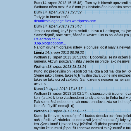
Bum(14. srpen 2013 15:15:48) : Tam bych hlavně upozornil na
Wothana něco mezi 6 a 8 mm je z historického hlediska nesm
Bum
14. srpen 2013 13:23:32
Tady je to trochu lepší:
deadliestblogpage.files.wordpress.com...
Bum
14. srpen 2013 13:15:48
Jen tak na okraj, když jsem zmínil tu bitvu u Hastingsu, tak j
Samozřejmě, holé ruce, žádné rukavice. Oni to asi dělali jen j
i.telegraph.co.uk...
3.bp.blogspot.com...
Na tom druhém obrázku (který je bohužel dost malý a nekvalitní
Lňéňa
14. srpen 2013 08:06:23
Wothan(13. srpen 2013 18:51:09) : Doporučuji se na držení št
ramena. Aktivní používání štítu v sedle mi přijde jako nesmys
Wothan
13. srpen 2013 18:13:14
Kuno: no především oni jezdili od malička a od malička byli cv
Stejně jako ti koně, takže to ti myslím dává úplně jiné možn
takže se taky učí od základů. Samozřejmě nejsem na něj sám a
uvidíme.
Kuno
13. srpen 2013 17:46:17
Wothan(13. srpen 2013 19:02:17) : chápu,co píši jsou jen úvah
koni (a také k jeho vlastnostem) tehdy a dnes je třeba brát v p
Pak se možná nebudeme tak moc dohadovat zda se i tehdejší v
ti dnešní "rytíři" nemají.:)))
Wothan
13. srpen 2013 17:02:17
Kuno: já ti nevím, samozřejmě ti budou dneska ochránci ječe
naši předkové zdaleka tak nemazali (zejména později kdy byl
ten výcvik koně i jezdce i styl ježdění liší (třeba posed v to
myslím že to musí jít použít i dneska nemusí to být nutně o brut