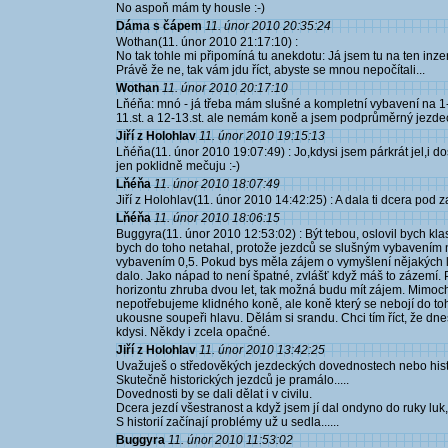
No aspoň mám ty housle :-)
Dáma s čápem
11. únor 2010 20:35:24
Wothan(11. únor 2010 21:17:10) :
No tak tohle mi připomíná tu anekdotu: Já jsem tu na ten inzer
Právě že ne, tak vám jdu říct, abyste se mnou nepočítali...
Wothan
11. únor 2010 20:17:10
Lňéňa: mnó - já třeba mám slušné a kompletní vybavení na 1-
11.st. a 12-13.st. ale nemám koně a jsem podprůměrný jezdec 
Jiří z Holohlav
11. únor 2010 19:15:13
Lňéňa(11. únor 2010 19:07:49) : Jo,kdysi jsem párkrát jel,i dos
jen poklidně mečuju :-)
Lňéňa
11. únor 2010 18:07:49
Jiří z Holohlav(11. únor 2010 14:42:25) : A dala ti dcera pod
Lňéňa
11. únor 2010 18:06:15
Buggyra(11. únor 2010 12:53:02) : Být tebou, oslovil bych klas
bych do toho netahal, protože jezdců se slušným vybavením n
vybavením 0,5. Pokud bys měla zájem o vymyšlení nějakých l
dalo. Jako nápad to není špatné, zvlášť když máš to zázemí. 
horizontu zhruba dvou let, tak možná budu mít zájem. Mimocho
nepotřebujeme klidného koně, ale koně který se nebojí do toh
ukousne soupeři hlavu. Dělám si srandu. Chci tím říct, že d
kdysi. Někdy i zcela opačné.
Jiří z Holohlav
11. únor 2010 13:42:25
Uvažuješ o středověkých jezdeckých dovednostech nebo hist
Skutečně historických jezdců je pramálo.....
Dovednosti by se dali dělat i v civilu.
Dcera jezdí všestranost a když jsem jí dal ondyno do ruky luk
S historií začínají problémy už u sedla......
Buggyra
11. únor 2010 11:53:02