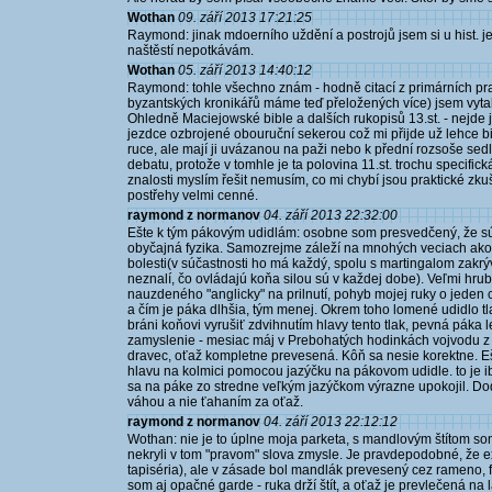
Wothan
09. září 2013 17:21:25
Raymond: jinak mdoerního uždění a postrojů jsem si u hist. je
naštěstí nepotkávám.
Wothan
05. září 2013 14:40:12
Raymond: tohle všechno znám - hodně citací z primárních p
byzantských kronikářů máme teď přeložených více) jsem vytaha
Ohledně Maciejowské bible a dalších rukopisů 13.st. - nejde 
jezdce ozbrojené obouruční sekerou což mi přijde už lehce biz
ruce, ale mají ji uvázanou na paži nebo k přední rozsoše sed
debatu, protože v tomhle je ta polovina 11.st. trochu specifická
znalosti myslím řešit nemusím, co mi chybí jsou praktické zku
postřehy velmi cenné.
raymond z normanov
04. září 2013 22:32:00
Ešte k tým pákovým udidlám: osobne som presvedčený, že sú 
obyčajná fyzika. Samozrejme záleží na mnohých veciach ako 
bolesti(v súčastnosti ho má každý, spolu s martingalom zakrý
neznalí, čo ovládajú koňa silou sú v každej dobe). Veľmi 
nauzdeného "anglicky" na prilnutí, pohyb mojej ruky o jeden
a čím je páka dlhšia, tým menej. Okrem toho lomené udidlo tl
bráni koňovi vyrušiť zdvihnutím hlavy tento tlak, pevná páka 
zamyslenie - mesiac máj v Prebohatých hodinkách vojvodu z 
dravec, oťaž kompletne prevesená. Kôň sa nesie korektne. 
hlavu na kolmici pomocou jazýčku na pákovom udidle. to je ib
sa na páke zo stredne veľkým jazýčkom výrazne upokojil. Do
váhou a nie ťahaním za oťaž.
raymond z normanov
04. září 2013 22:12:12
Wothan: nie je to úplne moja parketa, s mandlovým štítom som
nekryli v tom "pravom" slova zmysle. Je pravdepodobné, že exis
tapiséria), ale v zásade bol mandlák prevesený cez rameno, fi
som aj opačné garde - ruka drží štít, a oťaž je prevlečená na 