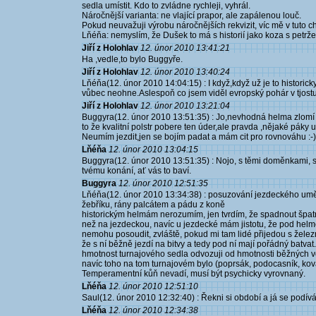
sedla umístit. Kdo to zvládne rychleji, vyhrál.
Náročnější varianta: ne vlající prapor, ale zapálenou louč.
Pokud neuvažuji výrobu náročnějších rekvizit, víc mě v tuto c
Lňéňa: nemyslím, že Dušek to má s historií jako koza s petržel
Jiří z Holohlav
12. únor 2010 13:41:21
Ha ,vedle,to bylo Buggyře.
Jiří z Holohlav
12. únor 2010 13:40:24
Lňéňa(12. únor 2010 14:04:15) : I když,když už je to historicky
vůbec neohne.Aslespoň co jsem viděl evropský pohár v tjostu
Jiří z Holohlav
12. únor 2010 13:21:04
Buggyra(12. únor 2010 13:51:35) : Jo,nevhodná helma zlomí 
to že kvalitní polstr pobere ten úder,ale pravda ,nějaké páky u
Neumím jezdit,jen se bojím padat a mám cit pro rovnováhu :-)
Lňéňa
12. únor 2010 13:04:15
Buggyra(12. únor 2010 13:51:35) : Nojo, s těmi doměnkami, 
tvému konání, ať vás to baví.
Buggyra
12. únor 2010 12:51:35
Lňéňa(12. únor 2010 13:34:38) : posuzování jezdeckého uměn
žebříku, rány palcátem a pádu z koně
historickým helmám nerozumím, jen tvrdím, že spadnout špat
než na jezdeckou, navíc u jezdecké mám jistotu, že pod helmo
nemohu posoudit, zvláště, pokud mi tam lidé přijedou s žele
že s ní běžně jezdí na bitvy a tedy pod ní mají pořádný batvat.
hmotnost turnajového sedla odvozuji od hmotnosti běžných vo
navíc toho na tom turnajovém bylo (poprsák, podocasník, kování.
Temperamentní kůň nevadí, musí být psychicky vyrovnaný.
Lňéňa
12. únor 2010 12:51:10
Saul(12. únor 2010 12:32:40) : Řekni si období a já se podí
Lňéňa
12. únor 2010 12:34:38