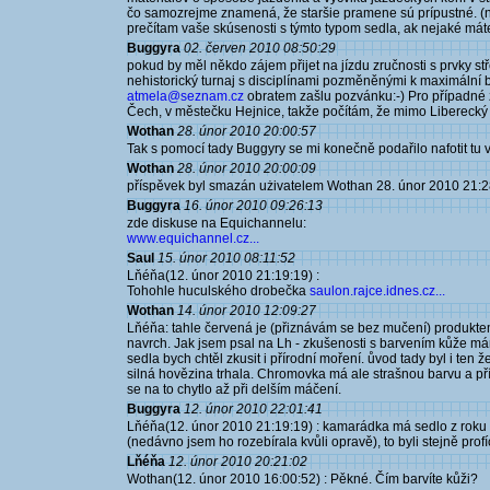
čo samozrejme znamená, že staršie pramene sú prípustné. (na
prečítam vaše skúsenosti s týmto typom sedla, ak nejaké mát
Buggyra
02. červen 2010 08:50:29
pokud by měl někdo zájem přijet na jízdu zručnosti s prvky 
nehistorický turnaj s disciplínami pozměněnými k maximální b
atmela@seznam.cz
obratem zašlu pozvánku:-) Pro případné 
Čech, v městečku Hejnice, takže počítám, že mimo Liberecký
Wothan
28. únor 2010 20:00:57
Tak s pomocí tady Buggyry se mi konečně podařilo nafotit tu v
Wothan
28. únor 2010 20:00:09
příspěvek byl smazán użivatelem Wothan 28. únor 2010 21:2
Buggyra
16. únor 2010 09:26:13
zde diskuse na Equichannelu:
www.equichannel.cz...
Saul
15. únor 2010 08:11:52
Lňéňa(12. únor 2010 21:19:19) :
Tohohle huculského drobečka
saulon.rajce.idnes.cz...
Wothan
14. únor 2010 12:09:27
Lňéňa: tahle červená je (přiznávám se bez mučení) produktem
navrch. Jak jsem psal na Lh - zkušenosti s barvením kůže mám 
sedla bych chtěl zkusit i přírodní moření. ůvod tady byl i ten 
silná hovězina trhala. Chromovka má ale strašnou barvu a přír
se na to chytlo až při delším máčení.
Buggyra
12. únor 2010 22:01:41
Lňéňa(12. únor 2010 21:19:19) : kamarádka má sedlo z roku 
(nedávno jsem ho rozebírala kvůli opravě), to byli stejně profíci
Lňéňa
12. únor 2010 20:21:02
Wothan(12. únor 2010 16:00:52) : Pěkné. Čím barvíte kůži?