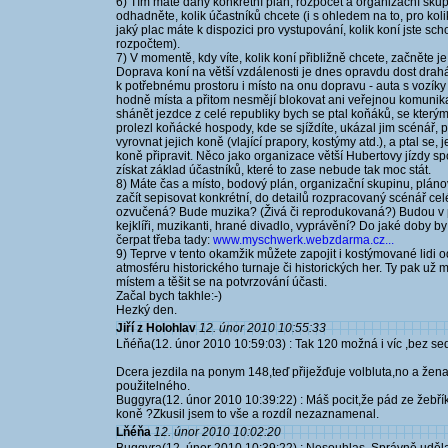
6) Tím máte daný konkrétní plán, rozpočet a organizační skup
odhadněte, kolik účastníků chcete (i s ohledem na to, pro koli
jaký plac máte k dispozici pro vystupování, kolik koní jste sch
rozpočtem).
7) V momentě, kdy víte, kolik koní přibližně chcete, začněte je
Doprava koní na větší vzdálenosti je dnes opravdu dost drahá 
k potřebnému prostoru i místo na onu dopravu - auta s vozík
hodně místa a přitom nesmějí blokovat ani veřejnou komunikac
shánět jezdce z celé republiky bych se ptal koňáků, se kterými
prolezl koňácké hospody, kde se sjíždíte, ukázal jim scénář, p
vyrovnat jejich koně (vlající prapory, kostýmy atd.), a ptal se, 
koně připravit. Něco jako organizace větší Hubertovy jízdy 
získat základ účastníků, které to zase nebude tak moc stát.
8) Máte čas a místo, bodový plán, organizační skupinu, pláno
začít sepisovat konkrétní, do detailů rozpracovaný scénář ce
ozvučená? Bude muzika? (Živá či reprodukovaná?) Budou v př
kejklíři, muzikanti, hrané divadlo, vyprávění? Do jaké doby b
čerpat třeba tady:
www.myschwerk.webzdarma.cz...
9) Teprve v tento okamžik můžete zapojit i kostýmované lidi o
atmosféru historického turnaje či historických her. Ty pak už
místem a těšit se na potvrzování účasti.
Začal bych takhle:-)
Hezký den.
Jiří z Holohlav
12. únor 2010 10:55:33
Lňéňa(12. únor 2010 10:59:03) : Tak 120 možná i víc ,bez sed
Dcera jezdila na ponym 148,teď přiježďuje volbluta,no a žen
použitelného.
Buggyra(12. únor 2010 10:39:22) : Máš pocit,že pád ze žebří
koně ?Zkusil jsem to vše a rozdíl nezaznamenal.
Lňéňa
12. únor 2010 10:02:20