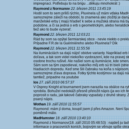
impregnaci. Potřebuju to na brigu ...děkuju mnohokrát :)
Raymond z Normanov
22. březen 2011 13:45:19
Hodil som to sem príliš rýchlo, Pluvinela už mám vďaka MadH
samozrejme záleží na období, to znamená ako zložitý je daný 
manželské erby ( majú hľadieť k sebe a mužská strana má byť
podobne, a či sa jedná o erb s geometrickým, alebo heraldick
tiež ako to bude vyzerať.
Raymond
22. březen 2011 12:03:21
Rád by som sa opýtal šermiarskej obce - nevie niekto o pre
Prípadne F.R.de la Guériniéreho alebo Pluvinela? Dík
Raymond
22. březen 2011 11:55:56
Na ilumináciách sa dajú nájsť obidve varianty. Napríklad er
doľava, a tak som videl niekoľko vyobrazení, kde na pravej 
osobne trochu rušivé. Ale našiel som aj iluminácie, kde sme
Sám som sa tým zapodieval, nakoľko môj erb sú tri bieli (stri
hladiacich dopredu. Keď sme šili čabraku na koňa s nápisom, 
samozrejme zľava doprava. Fotky týchto kostýmov sa dajú ná
tamtiež, pripadne na youtube
los
27. září 2010 06:57:37
V Osprey Knight at tournament jsem narazila na obálce na ryt
vyrobila. Bohužel nedokáži přesně přeložit nápis (ja wo ich f
poprosit o radu, jak takové čabraky vypadaly z druhé strany.
psaný nápis.
Wothan
19. září 2010 11:55:57
Raymond: mám jí doma, koupil jsem jí přes Amazon. Není špat
poměrně málo.
MadHamster
18. září 2010 13:40:10
Raymond z Normanov(18. září 2010 05:48:53) : najdeš ju tad
informace o pracovních koních, bojovým se věnuje spíše okra