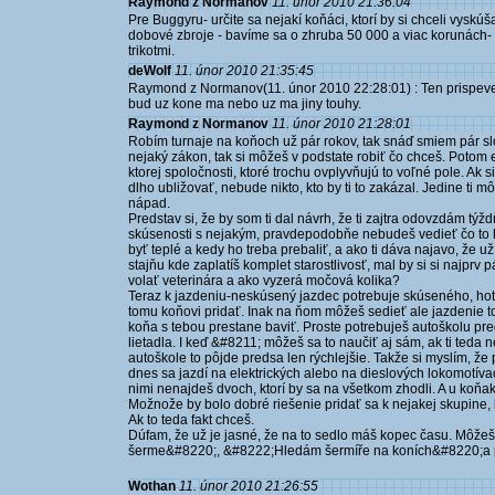
Raymond z Normanov
11. únor 2010 21:36:04
Pre Buggyru- určite sa nejakí koňáci, ktorí by si chceli vyskúš
dobové zbroje - bavíme sa o zhruba 50 000 a viac korunách- t
trikotmi.
deWolf
11. únor 2010 21:35:45
Raymond z Normanov(11. únor 2010 22:28:01) : Ten prispevek 
bud uz kone ma nebo uz ma jiny touhy.
Raymond z Normanov
11. únor 2010 21:28:01
Robím turnaje na koňoch už pár rokov, tak snáď smiem pár slo
nejaký zákon, tak si môžeš v podstate robiť čo chceš. Potom 
ktorej spoločnosti, ktoré trochu ovplyvňujú to voľné pole. Ak 
dlho ubližovať, nebude nikto, kto by ti to zakázal. Jedine ti
nápad.
Predstav si, že by som ti dal návrh, že ti zajtra odovzdám tý
skúsenosti s nejakým, pravdepodobňe nebudeš vedieť čo to h
byť teplé a kedy ho treba prebaliť, a ako ti dáva najavo, že 
stajňu kde zaplatíš komplet starostlivosť, mal by si si najprv p
volať veterinára a ako vyzerá močová kolika?
Teraz k jazdeniu-neskúsený jazdec potrebuje skúseného, hot
tomu koňovi pridať. Inak na ňom môžeš sedieť ale jazdenie to
koňa s tebou prestane baviť. Proste potrebuješ autoškolu pr
lietadla. I keď &#8211; môžeš sa to naučiť aj sám, ak ti teda 
autoškole to pôjde predsa len rýchlejšie. Takže si myslím, že
dnes sa jazdí na elektrických alebo na dieslových lokomotívac
nimi nenajdeš dvoch, ktorí by sa na všetkom zhodli. A u koňako
Možnože by bolo dobré riešenie pridať sa k nejakej skupine, kt
Ak to teda fakt chceš.
Dúfam, že už je jasné, že na to sedlo máš kopec času. Môžeš 
šerme&#8220;, &#8222;Hledám šermíře na koních&#8220;a
Wothan
11. únor 2010 21:26:55