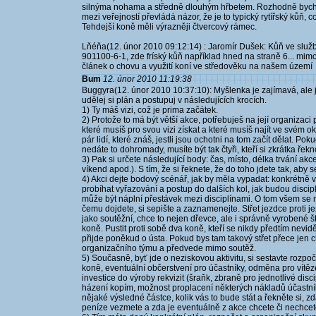
silnýma nohama a středně dlouhým hřbetem. Rozhodně bych 
mezi veřejností převládá názor, že je to typický rytířský kůň, co
Tehdejší koně měli výrazněji čtvercový rámec.
Lňéňa(12. únor 2010 09:12:14) : Jaromír Dušek: Kůň ve služ
901100-6-1, zde fríský kůň například hned na straně 6... mim
článek o chovu a využití koní ve středověku na našem území
Bum
12. únor 2010 11:19:38
Buggyra(12. únor 2010 10:37:10): Myšlenka je zajímavá, ale j
udělej si plán a postupuj v následujících krocích.
1) Ty máš vizi, což je prima začátek.
2) Protože to má být větší akce, potřebuješ na její organizaci 
které musíš pro svou vizi získat a které musíš najít ve svém ok
pár lidí, které znáš, jestli jsou ochotni na tom začít dělat. Po
nedáte to dohromady, musíte být tak čtyři, kteří si zkrátka řek
3) Pak si určete následující body: čas, místo, délka trvání a
víkend apod.). S tím, že si řeknete, že do toho jdete tak, aby
4) Akci dejte bodový scénář, jak by měla vypadat: konkrétně v
probíhat vyřazování a postup do dalších kol, jak budou discip
může být náplní přestávek mezi disciplínami. O tom všem se m
čemu dojdete, si sepište a zaznamenejte. Střet jezdce proti 
jako soutěžní, chce to nejen dřevce, ale i správně vyrobené 
koně. Pustit proti sobě dva koně, kteří se nikdy předtím neviděli
přijde poněkud o ústa. Pokud bys tam takový střet přece jen ch
organizačního týmu a předvede mimo soutěž.
5) Současně, byť jde o neziskovou aktivitu, si sestavte rozpo
koně, eventuální občerstvení pro účastníky, odměna pro vítěz
investice do výroby rekvizit (šraňk, zbraně pro jednotlivé disc
házení kopím, možnost proplacení některých nákladů účastník
nějaké výsledné částce, kolik vás to bude stát a řekněte si, zda
peníze vezmete a zda je eventuálně z akce chcete či nechcet