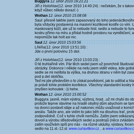
Buggyra
12. únor 2010 16:21:21
Jiří z Holohlav(12. únor 2010 14:40:24) : nečekám, že s tak
když vůbec někdo dorazí:-)
Wothan
12. únor 2010 15:08:08
Saul: přesně takhle jsem zapasovaný do toho jedenáctkovýho 
byla vždycky postavená na masivní kozlíkové kostře co vím. U
maskovaný kůží, ale už to nebude hist. sedlo a nebude to fu
kostru přímo na míru a přidat hodně prostoru na vyměkčení, al
nepomůže tak holt asi nic.
Saul
12. únor 2010 15:03:56
Lňéňa(12. únor 2010 13:51:10) :
Jde o první polovinu 15 stol.
Jiří z Holohlav(12. únor 2010 13:03:23) :
O té truhlařině vím. Pár těch sedel jsem už povrchně študoval
obrázky. Dokonce i někde na netu jsem viděl videa, kde goti
sedle se mi nelíbila ta výška, na druhou stranu v něm byl zas
pod p.del stoličku.
Teď mi jde především o to získat povědomí, jak to udělat a hlav
je právě tohle problém konfekce. Všechny standardní kostry ho 
(myšlen kohoutek :-)) hehe.
Wothan
12. únor 2010 15:00:52
Buggyra: jasně, mám výstroj, výzbroj, hrad...už mi chybí do sbí
protože teprve stavíme na hradě obytný dům abychom se tam 
na dvorci postavit stáje a až nakonec můžu uvažovat o koních
areálu. Takže ano, ale vidím to jako běh na dlouhou trať, pro
zodpovědně. Což v tuhle chvíli nemůžu. Zatím jsem odkázaný n
dovolí a výrobu středověkých sedel a postrojů (něco zvládá
zatím využívám spíš pro nás - na různé ukázky, výstavy, focení
sedlo na 11.st.-12.st.
www.curiavitkov.cz...
a
www.curiavitkov.cz