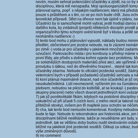
nevím, musím sehnat potenciální účastníky a zjistit, na co by s
disciplínou, která mě nenapadla. Moji spoluorganizátoři tomu
plánovat sama, popř. s nějakým nadšencem, který má předst
pouze s průběhem a s tím, co se po nich bude chtít. Jsou och
teoretické přípravě. Střet na dřevce není tak úplně v plánu, 
Účastníci by si samozřejmě mohli vybrat, jestli hodlají danou
dalšího kola, by zvládnutí (projetí) některých disciplín prost
organizačního týmu schopni uvést koně byť v klusu a ještě se p
nesháněla nadšence:-)
5) tento bod mohu z plánování vypustit, náklady budou minimá
předtím, občerstvení pro jezdce nebude, na to zázemí nemám
po zimě:-) voda je pro účastníky v jakémkoli množství zadarm
ozvučení. Parkovacího místa i pro konibusy a přívěsy máme 
první třídy, ale přívěs s dvěma koňmi vyjede bez problému. M
ze solidnějších dostupných materiálů před akcí, ale upřímně 
provázku s látkou, než do dřevěného hrazení... stejně tak k
účastníky zdarma. Nebude to oficiální jezdecká soutěž, žádný 
veterinární bych v případě požadavků účastníků sehnala a nákl
6) koní plánuji maximálně dvacet, nad více účastníků je již 
neuskutečnitelná. Lidí neomezeně, vyčlením jim na čumákován
pletivem, nebudou se plést do kolbiště, at se koukají:-) past
skupiny placené) nebo všech dvacet jednotlivých koní uváza
7) jak již poněkolikáté říkám, kdybych na podobné disciplíny 
uskuteční už při účasti 5 cizích koní, z mého okolí je takové 
přibližně stovky), ovšem jen tři majitelé jsou ochotni se něč
8) cha, tak tento bod nemusím komentovat. Kostýmy nebudou
bude to fajn. Nebude to rekonstrukce ani historická akce, jen 
disciplínami běžně neděláme, takže je neuděláme ani tady, v
jednotlivě, tak se většinu doby budou nudit sledováním osta
běžné na jakékoli jiné jezdecké soutěži. Děkuji za odkaz, bud
výše zmíněných důvodů.
9) no comment