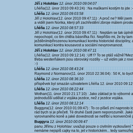
Jiří z Holohlav
12. únor 2010 09:04:07
Lňéňa(12. únor 2010 09:43:24) : Na maškarní kostým to jde :-
Lňéňa
12. únor 2010 09:03:58
Jiří z Holohlav(12. únor 2010 09:47:11) : A proč ne? Měl jsem
a viděl jsem Norika, který při zachřestění zbroje málem proskoč
Lňéňa
12. únor 2010 08:57:33
Jiří z Holohlav(12. únor 2010 09:47:11) : Neptám se tak úpln
nepochopil, co tím chtěla básnířka říci. Nepřišlo mi, že by 
ježděním/přirozenou komunikací kontra historické disciplíny
komunikací kontra kousavost a sociální nevyrovnanost.
Jiří z Holohlav
12. únor 2010 08:47:11
Lňéňa(12. únor 2010 09:12:14) : Uff !? To se ptáš vážně?M
třeba westerňákem jsou obrovský rozdíly -- už vidím jak z rov
:-)
Lňéňa
12. únor 2010 08:43:24
Raymond z Normanov(11. únor 2010 22:36:04) : 50 K, to bych b
Lňéňa
12. únor 2010 08:36:10
příspěvek byl smazán użivatelem Lňéňa 12. únor 2010 09:12
Lňéňa
12. únor 2010 08:22:44
Wothan(11. únor 2010 21:17:10) : Jako základ je to výborné a 
jednodušší udělat z vojáka jezdce, než z jezdce vojáka.
Lňéňa
12. únor 2010 08:12:14
Buggyra(12. únor 2010 01:09:47) : To co píšeš zní naprosto l
rád bych si je přečetl. Té druhé časti jsem neporozuměl. Ja
vyrovnaného koně a jaké dovednosti se netříbí u konvenčně
Buggyra
12. únor 2010 00:09:47
panu JIřímu z Holohlav: uvažuji pouze o civilním vyzkoušení
nemáme nejspíš cajky na to, jet v historickém... tedy samozře