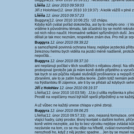
Buggyra(12. únor 2010 10:39:22) : Nesouhlas. Správně udělaná
Lňéňa
12. únor 2010 09:59:03
Jiří z Holohlav(12. únor 2010 10:19:37) : A kolik vážíš v plné z
Lňéňa
12. únor 2010 09:57:23
Buggyra(12. únor 2010 10:06:25) : Už chápu.
Kdyby kůň cválal pořád dokolečka, asi by to nebylo ono :-) Vol
vrátíme k původnímu tématu, tak účastníci by se mohli rekruto
od nich něco naučit. Hromadné setkání spřízněných duší. Jestl
dělali je tak moc neznám, respektive znám dva. Pro mě je srpen 
Buggyra
12. únor 2010 09:39:22
a samozřejmě povinná ochrana hlavy, nejlépe jezdecká přilba
železnou helmu bych viděla na jezdci méně nadšeně, protože
nepočítá...
Buggyra
12. únor 2010 09:37:10
ani neplánuji počítat v těch soutěžích s nějakou zbrojí. Na st
probojoval (protože jak já mám koně dobře přijetého a vycviče
tak bych si asi půjčila nějaké slušnější prošívanice a nejsp
zbraněmi, ale to je zatím hudba teorie. Zatím totiž nemám j
na frýdlantsku tři zájemce, ale ti by se přidali až kdybych sehnal
Jiří z Holohlav
12. únor 2010 09:19:37
Lňéňa(12. únor 2010 10:03:58) : JJ,to jí ulítla myšlenka k pře
Prostě na vopičárny musí být kůň spešl přiježděný a ne každý
A už vůbec ne každý unese chlapa v plné zbroji.
Buggyra
12. únor 2010 09:06:25
Lňéňa(12. únor 2010 09:57:33) : ano, nejasná formulace, o
vlající hadry, úzký prostor, těsný kontakt s dalšími koňmi, přič
koně velmi nezvykle, asi by to bez výcviku nejlépe zvládal kůň
nezávisle na tom, co se mu děje na hřbetě, cválat rovnoměrn
nerozhodí ho, když z něj jezdec spadne... Jen by se musel nau