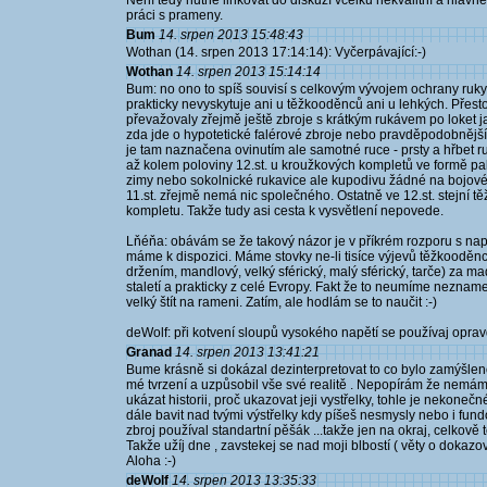
Není tedy nutné linkovat do diskuzí vcelku nekvalitní a hlavně
práci s prameny.
Bum
14. srpen 2013 15:48:43
Wothan (14. srpen 2013 17:14:14): Vyčerpávající:-)
Wothan
14. srpen 2013 15:14:14
Bum: no ono to spíš souvisí s celkovým vývojem ochrany ruky 
prakticky nevyskytuje ani u těžkooděnců ani u lehkých. Pře
převažovaly zřejmě ještě zbroje s krátkým rukávem po loket j
zda jde o hypotetické falérové zbroje nebo pravděpodobnější 
je tam naznačena ovinutím ale samotné ruce - prsty a hřbet 
až kolem poloviny 12.st. u kroužkových kompletů ve formě p
zimy nebo sokolnické rukavice ale kupodivu žádné na bojov
11.st. zřejmě nemá nic společného. Ostatně ve 12.st. stejní t
kompletu. Takže tudy asi cesta k vysvětlení nepovede.
Lňéňa: obávám se že takový názor je v příkrém rozporu s na
máme k dispozici. Máme stovky ne-li tisíce výjevů těžkooděnců
držením, mandlový, velký sférický, malý sférický, tarče) za mad
staletí a prakticky z celé Evropy. Fakt že to neumíme neznam
velký štít na rameni. Zatím, ale hodlám se to naučit :-)
deWolf: při kotvení sloupů vysokého napětí se používaj oprav
Granad
14. srpen 2013 13:41:21
Bume krásně si dokázal dezinterpretovat to co bylo zamýšleno a
mé tvrzení a uzpůsobil vše své realitě . Nepopírám že nemám 
ukázat historii, proč ukazovat jeji vystřelky, tohle je nekoneč
dále bavit nad tvými výstřelky kdy píšeš nesmysly nebo i fund
zbroj používal standartní pěšák ...takže jen na okraj, celkově
Takže užíj dne , zavstekej se nad moji blbostí ( věty o dokazo
Aloha :-)
deWolf
14. srpen 2013 13:35:33