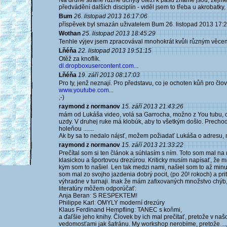
Na druhé straně různé úchyty otěží k pasu známé jsou, zejmé
předvádění dalších disciplín - viděl jsem to třeba u akrobatky,
Bum
26. listopad 2013 16:17:06
příspěvek byl smazán uživatelem Bum 26. listopad 2013 17:
Wothan
25. listopad 2013 18:45:29
Tenhle výjev jsem zpracovával mnohokrát kvůli různým věcem a
Lňéňa
22. listopad 2013 19:51:15
Otěž za knoflík.
dl.dropboxusercontent.com...
Lňéňa
19. září 2013 08:17:03
Pro ty, jenž neznají. Pro představu, co je ochoten kůň pro člo
www.youtube.com...
;-)
raymond z normanov
15. září 2013 21:43:26
mám od Lukáša video, volá sa Garrocha, možno z You tubu, c
uzdy. V druhej ruke má klobúk, aby to všetkým došlo. Prechod
holeňou .......
Ak by sa to nedalo nájsť, možem požiadať Lukáša o adresu, 
raymond z normanov
15. září 2013 21:33:22
Prečítal som si ten článok a súhlasím s ním. Toto som mal na
klasickou a športovou drezúrou. Kriticky musím napísať, že m
kým som to našiel. Len tak medzi nami, našiel som to až minulý
som mal zo svojho jazdenia dobrý pocit, (po 20! rokoch) a prit
výhradne v turnaji. Inak že mám zafixovaných množstvo chýb, a
literatúry môžem odporúčať:
Anja Beran: S RESPEKTEM!
Philippe Karl: OMYLY moderní drezúry
Klaus Ferdinand Hempfling: TANEC s koňmi,
a ďaľšie jeho knihy. Človek by ich mal prečítať, pretože v naš
vedomosťami jak šafránu. My workshop nerobíme, pretože....,