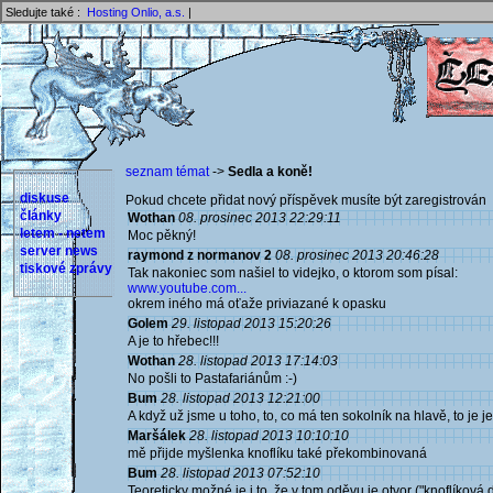
Sledujte také :
Hosting Onlio, a.s.
|
seznam témat
->
Sedla a koně!
diskuse
Pokud chcete přidat nový příspěvek musíte být zaregistrován 
články
Wothan
08. prosinec 2013 22:29:11
letem - netem
Moc pěkný!
server news
raymond z normanov 2
08. prosinec 2013 20:46:28
tiskové zprávy
Tak nakoniec som našiel to videjko, o ktorom som písal:
www.youtube.com...
okrem iného má oťaže priviazané k opasku
Golem
29. listopad 2013 15:20:26
A je to hřebec!!!
Wothan
28. listopad 2013 17:14:03
No pošli to Pastafariánům :-)
Bum
28. listopad 2013 12:21:00
A když už jsme u toho, to, co má ten sokolník na hlavě, to je
Maršálek
28. listopad 2013 10:10:10
mě přijde myšlenka knoflíku také překombinovaná
Bum
28. listopad 2013 07:52:10
Teoreticky možné je i to, že v tom oděvu je otvor ("knoflíková