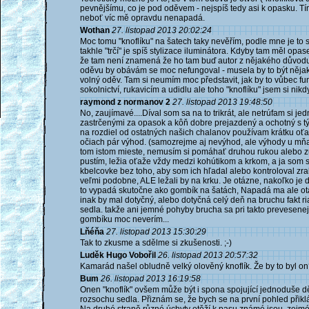
pevnějšímu, co je pod oděvem - nejspíš tedy asi k opasku. Tí
neboť víc mě opravdu nenapadá.
Wothan
27. listopad 2013 20:02:24
Moc tomu "knoflíku" na šatech taky nevěřím, podle mne je to s
takhle "trčí" je spíš stylizace iluminátora. Kdyby tam měl opa
že tam není znamená že ho tam buď autor z nějakého důvodu
oděvu by obávám se moc nefungoval - musela by to být nějaká
volný oděv. Tam si neumím moc představit, jak by to vůbec fu
sokolnictví, rukavicím a udidlu ale toho "knoflíku" jsem si nik
raymond z normanov 2
27. listopad 2013 19:48:50
No, zaujímavé....Díval som sa na to trikrát, ale netrúfam si j
zastrčenými za opasok a kôň dobre prejazdený a ochotný s 
na rozdiel od ostatných našich chalanov používam krátku oť
očiach pár výhod. (samozrejme aj nevýhod, ale výhody u mňa
tom istom mieste, nemusím si pomáhať druhou rukou alebo zub
pustím, ležia oťaže vždy medzi kohútikom a krkom, a ja som s
kbelcovke bez toho, aby som ich hľadal alebo kontroloval zrak
veľmi podobne, ALE ležali by na krku. Je otázne, nakoľko je
to vypadá skutočne ako gombík na šatách, Napadá ma ale otáz
inak by mal dotyčný, alebo dotyčná celý deň na bruchu fakt r
sedla. takže ani jemné pohyby brucha sa pri takto prevesenej
gombíku moc neverím...
Lňéňa
27. listopad 2013 15:30:29
Tak to zkusme a sdělme si zkušenosti. ;-)
Luděk Hugo Vobořil
26. listopad 2013 20:57:32
Kamarád našel obludně velký olověný knoflík. Že by to byl on
Bum
26. listopad 2013 16:19:58
Onen "knoflík" ovšem může být i spona spojující jednoduše dě
rozsochu sedla. Přiznám se, že bych se na první pohled přiklán