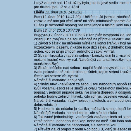
I když v druhé pol. 12.st. už by bylo jako bojové sedlo trochu
pro druhou pol. 12.st. a 13.st.
Lňéňa
12. únor 2010 14:02:32
Bum(12. únor 2010 14:47:39) : Určitě ne. Já jsem to záměrně p
zarazilo mě tam pár věcí, které mi přišli minimálně sporné. Ale
Dušek je rozhodně hipolog par excellence a historii koní má
Bum
12. únor 2010 13:47:39
Buggyra(12. únor 2010 13:06:07): Ten plán nevypadá zle. Mohu-
vztahují k turnajům a nejsou náročné na přípravu rekvizit, ale
1) Závod o šátek: na určeném místě (na konci šraňku) stojí neb
rozpřaženými pažemi, v každé ruce drží šátek. Z druhého kon
jeden, kdo se první zmocní jednoho z šátků, vyhrál.
2) Sbírání kroužků v řadě za sebou - kroužky drží tři či více l
mečem, kopím) více, vyhrál. Náročnější varianta: kroužky nej
menší kroužky.)
3) Sbírání něčeho nad sebou - napříč šraňkem vysoko nad hl
cvalu pokusit např. rukou strhnout šátek, kopím sebrat krouž
těchto kol sebere víc, vyhrál.
Náročnější varianta: lano je výš.
4) Stínání hlav - na kůlech za sebou jsou nabodnuty aspoň zel
kvůli vosám), jezdci se je snaží ve cvalu rozseknout mečem, kt
popsat, v jednom případě sekají ve směru dopředu a odspod
potřeba hodně zelných hlávek. Kdo jich víc rozsekne vejpůl, v
Náročnější varianta: hlávky nejsou na kůlech, ale na podnose
dobrovolníci:-)
5) Hod kopím do něčeho je klasika, než balík sena je lepší te
Náročnější varianta: ne hod kopím, ale střelba z luku.
6) Takzvané jednohubky - v určených vzdálenostech od sebe s
země sebrat - nabodnout na kopí nebo na meč. Kdo toho nabo
Náročnější varianta: ne nabodnout, ale sebrat rukou.
7) Převézt vlající prapor z bodu A do bodu B, který si jezdec 