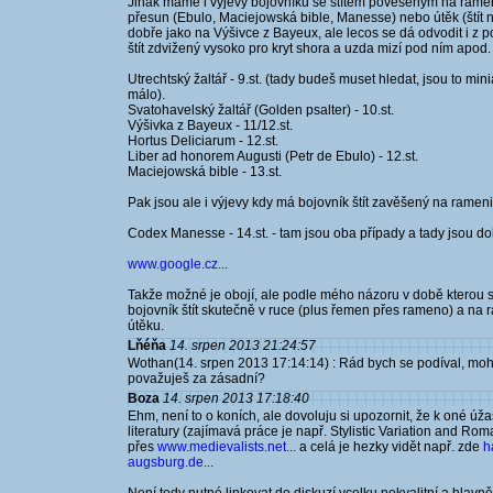
Jinak máme i výjevy bojovníků se štítem pověšeným na rameni
přesun (Ebulo, Maciejowská bible, Manesse) nebo útěk (štít na
dobře jako na Výšivce z Bayeux, ale lecos se dá odvodit i z polo
štít zdvižený vysoko pro kryt shora a uzda mizí pod ním apod.
Utrechtský žaltář - 9.st. (tady budeš muset hledat, jsou to mi
málo).
Svatohavelský žaltář (Golden psalter) - 10.st.
Výšivka z Bayeux - 11/12.st.
Hortus Deliciarum - 12.st.
Liber ad honorem Augusti (Petr de Ebulo) - 12.st.
Maciejowská bible - 13.st.
Pak jsou ale i výjevy kdy má bojovník štít zavěšený na rameni i
Codex Manesse - 14.st. - tam jsou oba případy a tady jsou d
www.google.cz...
Takže možné je obojí, ale podle mého názoru v době kterou s
bojovník štít skutečně v ruce (plus řemen přes rameno) a n
útěku.
Lňéňa
14. srpen 2013 21:24:57
Wothan(14. srpen 2013 17:14:14) : Rád bych se podíval, mohl
považuješ za zásadní?
Boza
14. srpen 2013 17:18:40
Ehm, není to o koních, ale dovoluju si upozornit, že k oné úža
literatury (zajímavá práce je např. Stylistic Variation and Ro
přes
www.medievalists.net...
a celá je hezky vidět např. zde
h
augsburg.de...