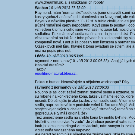
www.dreamlm.sk, aj s ukážkami ich roboty.
Wothan
10. září 2013 17:13:09
Raymond: mám "normanské" sedlo co jsme si stavěli sami na mí
kostry vychází z nálezů od Lutomierska po Novgorod, ale volu
Bayeux a několika plastik z 11-12.st. V tuhle chvíli je to asi 
(různé filmařské ojeby nepočítám). Když jsme to postavili doce
vzhledem k tomu z čeho jsme vycházeli to zase tak moc divné n
sedlařina. Pak mám dvě sedla na římana - ta jsou indická. Prv
víc a rozebíral ho tak že z toho původního sedla prakticky sk
kompletně nové. Fakt je že posez v tom římském a normanském
Otázek bych měl fůru, hlavně k tomu ovládání se štítem, ale a
než na popis přes net.
Lňéňa
10. září 2013 06:53:05
raymond z normanov(10. září 2013 00:06:33) : Ahoj, já bych 
klasická drezúra?
Takto?
equilibrio-natural.blog.cz...
Pokus o humor. Neuvažujete o nějakém workshopu? Díky.
raymond z normanov
09. září 2013 22:06:33
No, ono je asi dosť ťažké zohnať dobové sedlo a uzdenie, si
sú robené na konkrétneho koňa, takže už máme jedno, ktoré 
nesedí. Dôležitejšie je ako jazdec v tom sedle sedí. V tom m
sedlá, napr. skokové to v podstate veľmi ťažko umožňujú. As
starých vojenských si chalani posúvajú strmeňový remeň na
dopredu. Ale ty máš originál,že?
Ťiež umiestnenie sedla na chrbte koňa by mohlo byť iné. Mod
histórií sa sedelo viac "v zadu". Je žiaduce posúvať váhu na
Inak ja som ten martingal videl viackrát, nám samým to trvalo
vidieť koňa vyviazaného napevno.
Ale nerád by som písal všeobecne známe veci. Skôr by sme s