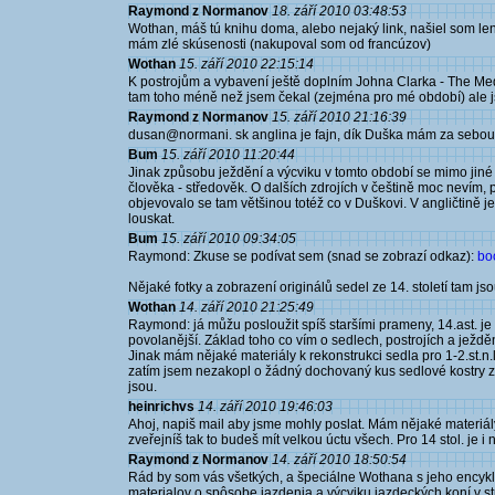
Raymond z Normanov
18. září 2010 03:48:53
Wothan, máš tú knihu doma, alebo nejaký link, našiel som len
mám zlé skúsenosti (nakupoval som od francúzov)
Wothan
15. září 2010 22:15:14
K postrojům a vybavení ještě doplním Johna Clarka - The Med
tam toho méně než jsem čekal (zejména pro mé období) ale j
Raymond z Normanov
15. září 2010 21:16:39
dusan@normani. sk anglina je fajn, dík Duška mám za sebou,
Bum
15. září 2010 11:20:44
Jinak způsobu ježdění a výcviku v tomto období se mimo ji
člověka - středověk. O dalších zdrojích v češtině moc nevím,
objevovalo se tam většinou totéž co v Duškovi. V angličtině je
louskat.
Bum
15. září 2010 09:34:05
Raymond: Zkuse se podívat sem (snad se zobrazí odkaz):
bo
Nějaké fotky a zobrazení originálů sedel ze 14. století tam jso
Wothan
14. září 2010 21:25:49
Raymond: já můžu posloužit spíš staršími prameny, 14.ast. je
povolanější. Základ toho co vím o sedlech, postrojích a ježd
Jinak mám nějaké materiály k rekonstrukci sedla pro 1-2.st.n.l., 
zatím jsem nezakopl o žádný dochovaný kus sedlové kostry 
jsou.
heinrichvs
14. září 2010 19:46:03
Ahoj, napiš mail aby jsme mohly poslat. Mám nějaké materiá
zveřejníš tak to budeš mít velkou úctu všech. Pro 14 stol. je i
Raymond z Normanov
14. září 2010 18:50:54
Rád by som vás všetkých, a špeciálne Wothana s jeho encyk
materialov o spôsobe jazdenia a výcviku jazdeckých koní v s