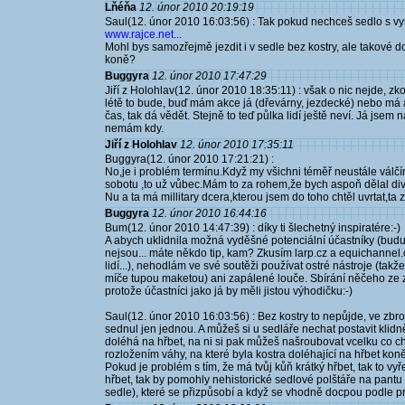
Lňéňa
12. únor 2010 20:19:19
Saul(12. únor 2010 16:03:56) : Tak pokud nechceš sedlo s vy
www.rajce.net...
Mohl bys samozřejmě jezdit i v sedle bez kostry, ale takové
koně?
Buggyra
12. únor 2010 17:47:29
Jiří z Holohlav(12. únor 2010 18:35:11) : však o nic nejde, zko
létě to bude, buď mám akce já (dřevárny, jezdecké) nebo má a
čas, tak dá vědět. Stejně to teď půlka lidí ještě neví. Já jsem 
nemám kdy.
Jiří z Holohlav
12. únor 2010 17:35:11
Buggyra(12. únor 2010 17:21:21) :
No,je i problém termínu.Když my všichni téměř neustále válčím
sobotu ,to už vůbec.Mám to za rohem,že bych aspoň dělal divá
Nu a ta má millitary dcera,kterou jsem do toho chtěl uvrtat,ta
Buggyra
12. únor 2010 16:44:16
Bum(12. únor 2010 14:47:39) : díky ti šlechetný inspiratére:-)
A abych uklidnila možná vyděšné potenciální účastníky (budu 
nejsou... máte někdo tip, kam? Zkusím larp.cz a equichanne
lidí...), nehodlám ve své soutěži používat ostré nástroje (tak
míče tupou maketou) ani zapálené louče. Sbírání něčeho ze
protože účastníci jako já by měli jistou výhodičku:-)
Saul(12. únor 2010 16:03:56) : Bez kostry to nepůjde, ve zbr
sednul jen jednou. A můžeš si u sedláře nechat postavit klidn
doléhá na hřbet, na ni si pak můžeš našroubovat vcelku co 
rozložením váhy, na které byla kostra doléhající na hřbet ko
Pokud je problém s tím, že má tvůj kůň krátký hřbet, tak to v
hřbet, tak by pomohly nehistorické sedlové polštáře na pan
sedle), které se přizpůsobí a když se vhodně docpou podle pr